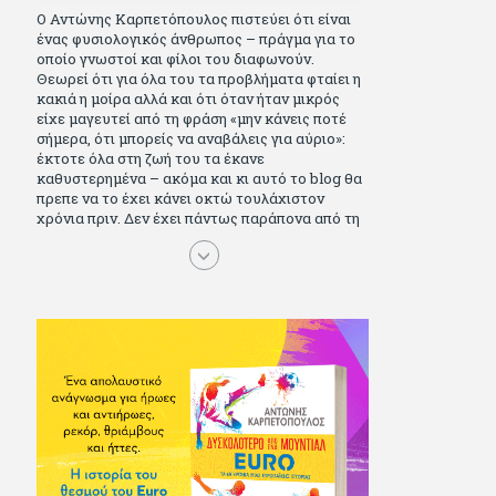
Ο Αντώνης Καρπετόπουλος πιστεύει ότι είναι
ένας φυσιολογικός άνθρωπος – πράγμα για το
οποίο γνωστοί και φίλοι του διαφωνούν.
Θεωρεί ότι για όλα του τα προβλήματα φταίει η
κακιά η μοίρα αλλά και ότι όταν ήταν μικρός
είχε μαγευτεί από τη φράση «μην κάνεις ποτέ
σήμερα, ότι μπορείς να αναβάλεις για αύριο»:
έκτοτε όλα στη ζωή του τα έκανε
καθυστερημένα – ακόμα και κι αυτό το blog θα
πρεπε να το έχει κάνει οκτώ τουλάχιστον
χρόνια πριν. Δεν έχει πάντως παράπονα από τη
ζωή του, ούτε και απωθημένα. Πέρασε ωραία
παιδικά χρόνια διαβάζοντας πολλά και σοβαρά
(Μπλέκ, Αγόρι, Μarvel Comics κι αργότερα
Βαβέλ, Παρά πέντε, πολύ Αλέξανδρο Δουμά και
αρκετό Ιούλιο Βέρν πριν τον κερδίσουν τα
αστυνομικά), απέκτησε τους σωστούς φίλους
κυρίως γιατί του άρεσε να κάνει παρέα με
μεγαλύτερους. Μεγαλώνοντας σπούδασε, έζησε
πολύ στο εξωτερικό, είδε εκατοντάδες ταινίες
κι έγραφε και στο περιοδικό Σινεμά, είχε
κάποιες αισθηματικές περιπέτειες που
σκόρπισαν γέλιο στους φίλους του - αν όχι και
στον ίδιο. Πήγε στρατό κανονικά στα σύνορα