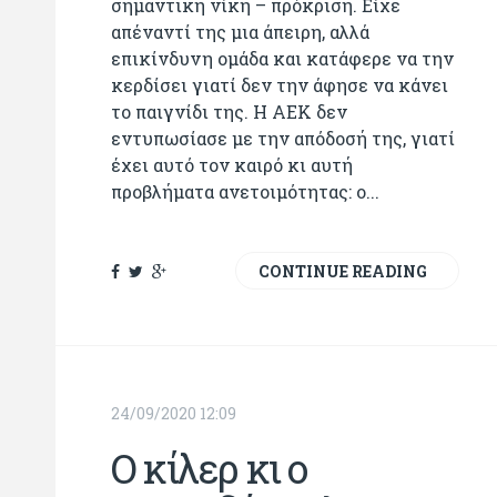
σημαντική νίκη – πρόκριση. Είχε
απέναντί της μια άπειρη, αλλά
επικίνδυνη ομάδα και κατάφερε να την
κερδίσει γιατί δεν την άφησε να κάνει
το παιγνίδι της. Η ΑΕΚ δεν
εντυπωσίασε με την απόδοσή της, γιατί
έχει αυτό τον καιρό κι αυτή
προβλήματα ανετοιμότητας: ο...
CONTINUE READING
24/09/2020 12:09
Ο κίλερ κι ο