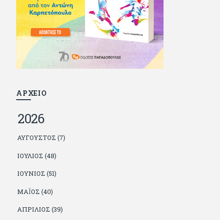
και διατήρησε μια καλή σχέση με την οικογένεια
του, την οποία αισθάνεται πως διάφορες φορές
έφερε σε δύσκολη θέση. Κείμενο με την
υπογραφή του πρωτοδημοσιεύτηκε στο
Φίλαθλο το 1992. Επέστρεψε οριστικά στην
Ελλάδα το 1998, δούλεψε για πολλούς (αφού
δυσκολεύεται να πει όχι), και κάποιοι, αν όχι και
όλοι, τον πλήρωσαν κι έμειναν και
ευχαριστημένοι από τη συνεργασία. Σήμερα
πλέον εργάζεται στον Sport Fm (όπου έχει
κλείσει εικοσαετία) και στη Sportday. Επαίρεται
ΑΡΧΕΙΟ
ότι λίγοι έχουν δει περισσότερο ποδόσφαιρο
από τον ίδιο και θεωρεί τον εαυτό του τυχερό
2026
γιατί είναι μέλος της γενιάς που απόλαυσε τους
μεγαλύτερους σε όλα τα σπορ. Δεν είναι
παντρεμένος, αλλά θαυμάζει όσους βρίσκουν το
ΑΎΓΟΥΣΤΟΣ (7)
κουράγιο να το κάνουν. Αντίθετα από πολλούς
φίλους του δεν πληρώνει διατροφές. Ελπίζει ότι
ΙΟΎΛΙΟΣ (48)
δεν έχει παιδιά. Απειλεί ότι θα γράφει όσο
υπάρχουν άνθρωποι που τον διαβάζουν, είτε
ΙΟΎΝΙΟΣ (51)
συμφωνώντας είτε διαφωνώντας.
ΜΆΙΟΣ (40)
ΑΠΡΊΛΙΟΣ (39)