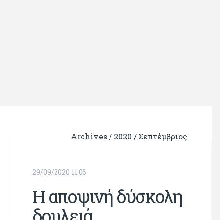
Archives /
2020
/
Σεπτέμβριος
29/09/2020 11:06
Η αποψινή δύσκολη
δουλειά