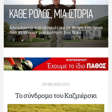
ΚΆΘΕ ΡΌΛΟΣ, ΜΙΑ ΙΣΤΟΡΊΑ
Αποχαιρετώ καλοκαιριάτικα με θλίψη ένα ήρωα
των νεανικών μου χρόνων, τον Νίκο
Καλογερόπουλο, που έφυγε σε ηλικία 74
χρονών – πολύ νέος δηλαδή. Όπως πολύ νέος
ήταν πάντα. Ρόλοι ιστορίες Γεννημένος...
09/08/2026 13:51
Το σύνδρομο του Καζμιέρσκι