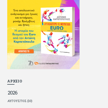
αισθηματικές περιπέτειες που σκόρπισαν γέλιο στους φίλους
του - αν όχι και στον ίδιο. Πήγε στρατό κανονικά στα σύνορα
και διατήρησε μια καλή σχέση με την οικογένεια του, την
οποία αισθάνεται πως διάφορες φορές έφερε σε δύσκολη
θέση. Κείμενο με την υπογραφή του πρωτοδημοσιεύτηκε στο
Φίλαθλο το 1992. Επέστρεψε οριστικά στην Ελλάδα το 1998,
δούλεψε για πολλούς (αφού δυσκολεύεται να πει όχι), και
κάποιοι, αν όχι και όλοι, τον πλήρωσαν κι έμειναν και
ευχαριστημένοι από τη συνεργασία. Σήμερα πλέον εργάζεται
στον Sport Fm (όπου έχει κλείσει εικοσαετία) και στη
Sportday. Επαίρεται ότι λίγοι έχουν δει περισσότερο
ποδόσφαιρο από τον ίδιο και θεωρεί τον εαυτό του τυχερό
γιατί είναι μέλος της γενιάς που απόλαυσε τους μεγαλύτερους
σε όλα τα σπορ. Δεν είναι παντρεμένος, αλλά θαυμάζει όσους
βρίσκουν το κουράγιο να το κάνουν. Αντίθετα από πολλούς
φίλους του δεν πληρώνει διατροφές. Ελπίζει ότι δεν έχει
παιδιά. Απειλεί ότι θα γράφει όσο υπάρχουν άνθρωποι που
τον διαβάζουν, είτε συμφωνώντας είτε διαφωνώντας.
ΑΡΧΕΙΟ
2026
ΑΎΓΟΥΣΤΟΣ (10)