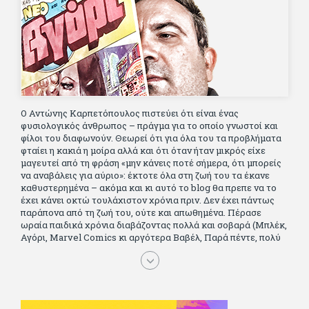
Ο Αντώνης Καρπετόπουλος πιστεύει ότι είναι ένας
φυσιολογικός άνθρωπος – πράγμα για το οποίο γνωστοί και
φίλοι του διαφωνούν. Θεωρεί ότι για όλα του τα προβλήματα
φταίει η κακιά η μοίρα αλλά και ότι όταν ήταν μικρός είχε
μαγευτεί από τη φράση «μην κάνεις ποτέ σήμερα, ότι μπορείς
να αναβάλεις για αύριο»: έκτοτε όλα στη ζωή του τα έκανε
καθυστερημένα – ακόμα και κι αυτό το blog θα πρεπε να το
έχει κάνει οκτώ τουλάχιστον χρόνια πριν. Δεν έχει πάντως
παράπονα από τη ζωή του, ούτε και απωθημένα. Πέρασε
ωραία παιδικά χρόνια διαβάζοντας πολλά και σοβαρά (Μπλέκ,
Αγόρι, Μarvel Comics κι αργότερα Βαβέλ, Παρά πέντε, πολύ
Αλέξανδρο Δουμά και αρκετό Ιούλιο Βέρν πριν τον κερδίσουν
τα αστυνομικά), απέκτησε τους σωστούς φίλους κυρίως γιατί
του άρεσε να κάνει παρέα με μεγαλύτερους. Μεγαλώνοντας
σπούδασε, έζησε πολύ στο εξωτερικό, είδε εκατοντάδες
ταινίες κι έγραφε και στο περιοδικό Σινεμά, είχε κάποιες