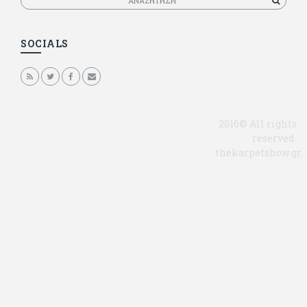
SOCIALS
2016© All rights
reserved.
thekarpetshow.gr