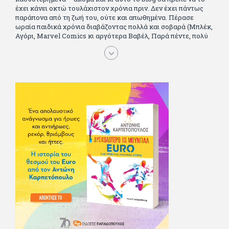
έχει κάνει οκτώ τουλάχιστον χρόνια πριν. Δεν έχει πάντως
παράπονα από τη ζωή του, ούτε και απωθημένα. Πέρασε
ωραία παιδικά χρόνια διαβάζοντας πολλά και σοβαρά (Μπλέκ,
Αγόρι, Μarvel Comics κι αργότερα Βαβέλ, Παρά πέντε, πολύ
Αλέξανδρο Δουμά και αρκετό Ιούλιο Βέρν πριν τον κερδίσουν
τα αστυνομικά), απέκτησε τους σωστούς φίλους κυρίως γιατί
του άρεσε να κάνει παρέα με μεγαλύτερους. Μεγαλώνοντας
σπούδασε, έζησε πολύ στο εξωτερικό, είδε εκατοντάδες
ταινίες κι έγραφε και στο περιοδικό Σινεμά, είχε κάποιες
αισθηματικές περιπέτειες που σκόρπισαν γέλιο στους φίλους
του - αν όχι και στον ίδιο. Πήγε στρατό κανονικά στα σύνορα
και διατήρησε μια καλή σχέση με την οικογένεια του, την
οποία αισθάνεται πως διάφορες φορές έφερε σε δύσκολη
θέση. Κείμενο με την υπογραφή του πρωτοδημοσιεύτηκε στο
Φίλαθλο το 1992. Επέστρεψε οριστικά στην Ελλάδα το 1998,
δούλεψε για πολλούς (αφού δυσκολεύεται να πει όχι), και
κάποιοι, αν όχι και όλοι, τον πλήρωσαν κι έμειναν και
ευχαριστημένοι από τη συνεργασία. Σήμερα πλέον εργάζεται
στον Sport Fm (όπου έχει κλείσει εικοσαετία) και στη
Sportday. Επαίρεται ότι λίγοι έχουν δει περισσότερο
ποδόσφαιρο από τον ίδιο και θεωρεί τον εαυτό του τυχερό
γιατί είναι μέλος της γενιάς που απόλαυσε τους μεγαλύτερους
σε όλα τα σπορ. Δεν είναι παντρεμένος, αλλά θαυμάζει όσους
βρίσκουν το κουράγιο να το κάνουν. Αντίθετα από πολλούς