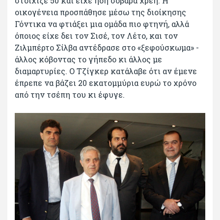
στοίχιζε 50 και είχε ήδη σοβαρά χρέη. Η
οικογένεια προσπάθησε μέσω της διοίκησης
Γόντικα να φτιάξει μια ομάδα πιο φτηνή, αλλά
όποιος είχε δει τον Σισέ, τον Λέτο, και τον
Ζιλμπέρτο Σίλβα αντέδρασε στο «ξεφούσκωμα» -
άλλος κόβοντας το γήπεδο κι άλλος με
διαμαρτυρίες. Ο Τζίγκερ κατάλαβε ότι αν έμενε
έπρεπε να βάζει 20 εκατομμύρια ευρώ το χρόνο
από την τσέπη του κι έφυγε.