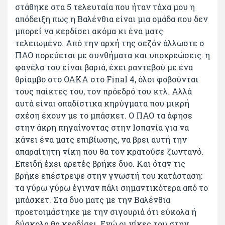
στάθηκε στα 5 τελευταία που ήταν τάχα μου η
απόδειξη πως η Βαλένθια είναι μια ομάδα που δεν
μπορεί να κερδίσει ακόμα κι ένα ματς
τελειωμένο. Από την αρχή της σεζόν άλλωστε ο
ΠΑΟ πορεύεται με συνθήματα και υποχρεώσεις: η
φανέλα του είναι βαριά, έχει ραντεβού με ένα
θρίαμβο στο ΟΑΚΑ στο Final 4, όλοι φοβούνται
τους παίκτες του, τον πρόεδρό του κτλ. Αλλά
αυτά είναι οπαδίστικα κηρύγματα που μικρή
σχέση έχουν με το μπάσκετ. Ο ΠΑΟ τα άφησε
στην άκρη πηγαίνοντας στην Ισπανία για να
κάνει ένα ματς επιβίωσης, να βρει αυτή την
απαραίτητη νίκη που θα τον κρατούσε ζωντανό.
Επειδή έχει αρετές βρήκε δυο. Και όταν τις
βρήκε επέστρεψε στην γνωστή του κατάσταση:
τα γύρω γύρω έγιναν πάλι σημαντικότερα από το
μπάσκετ. Στα δυο ματς με την Βαλένθια
προετοιμάστηκε με την σιγουριά ότι εύκολα ή
δύσκολα θα κερδίσει. Ενώ οι νίκες του στην