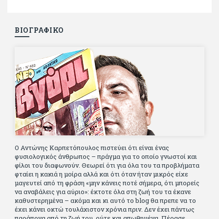
ΒΙΟΓΡΑΦΙΚΟ
Ο Αντώνης Καρπετόπουλος πιστεύει ότι είναι ένας
φυσιολογικός άνθρωπος – πράγμα για το οποίο γνωστοί και
φίλοι του διαφωνούν. Θεωρεί ότι για όλα του τα προβλήματα
φταίει η κακιά η μοίρα αλλά και ότι όταν ήταν μικρός είχε
μαγευτεί από τη φράση «μην κάνεις ποτέ σήμερα, ότι μπορείς
να αναβάλεις για αύριο»: έκτοτε όλα στη ζωή του τα έκανε
καθυστερημένα – ακόμα και κι αυτό το blog θα πρεπε να το
έχει κάνει οκτώ τουλάχιστον χρόνια πριν. Δεν έχει πάντως
παράπονα από τη ζωή του, ούτε και απωθημένα. Πέρασε