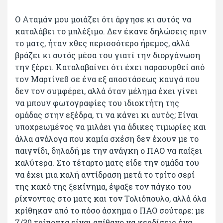
Ο Αταμάν μου μοιάζει ότι άργησε κι αυτός να
καταλάβει το μπλέξιμο. Δεν έκανε δηλώσεις πριν
το ματς, ήταν χθες περισσότερο ήρεμος, αλλά
βράζει κι αυτός μέσα του γιατί την διοργάνωση
την ξέρει. Καταλαβαίνει ότι έχει παρασυρθεί από
τον Μαρτίνεθ σε ένα εξ αποστάσεως καυγά που
δεν τον συμφέρει, αλλά όταν μέλημα έχει γίνει
να μπουν φωτογραφίες του ιδιοκτήτη της
ομάδας στην εξέδρα, τι να κάνει κι αυτός; Είναι
υποχρεωμένος να μιλάει για άδικες τιμωρίες και
άλλα ανάλογα που καμία σχέση δεν έχουν με το
παιγνίδι, δηλαδή με την ανάγκη ο ΠΑΟ να παίξει
καλύτερα. Στο τέταρτο ματς είδε την ομάδα του
να έχει μια καλή αντίδραση μετά το τρίτο σερί
της κακό της ξεκίνημα, έψαξε τον πάγκο του
ρίχνοντας στο ματς και τον Τολιόπουλο, αλλά όλα
κρίθηκαν από το πόσο άσχημα ο ΠΑΟ σούταρε: με
7/30 τρίποντα είναι απίθανο να κερδίσεις ένα