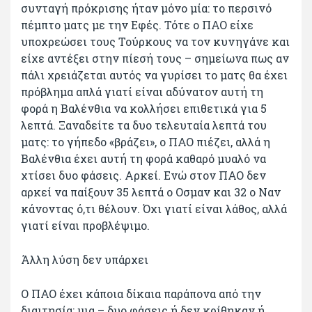
συνταγή πρόκρισης ήταν μόνο μία: το περσινό
πέμπτο ματς με την Εφές. Τότε ο ΠΑΟ είχε
υποχρεώσει τους Τούρκους να τον κυνηγάνε και
είχε αντέξει στην πίεσή τους – σημείωνα πως αν
πάλι χρειάζεται αυτός να γυρίσει το ματς θα έχει
πρόβλημα απλά γιατί είναι αδύνατον αυτή τη
φορά η Βαλένθια να κολλήσει επιθετικά για 5
λεπτά. Ξαναδείτε τα δυο τελευταία λεπτά του
ματς: το γήπεδο «βράζει», ο ΠΑΟ πιέζει, αλλά η
Βαλένθια έχει αυτή τη φορά καθαρό μυαλό να
χτίσει δυο φάσεις. Αρκεί. Ενώ στον ΠΑΟ δεν
αρκεί να παίξουν 35 λεπτά ο Οσμαν και 32 ο Ναν
κάνοντας ό,τι θέλουν. Όχι γιατί είναι λάθος, αλλά
γιατί είναι προβλέψιμο.
Άλλη λύση δεν υπάρχει
Ο ΠΑΟ έχει κάποια δίκαια παράπονα από την
διαιτησία: μια – δυο φάσεις ή δεν κρίθηκαν ή