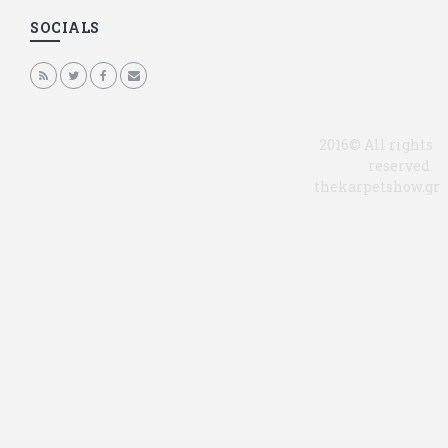
SOCIALS
2016© All rights
reserved.
thekarpetshow.gr