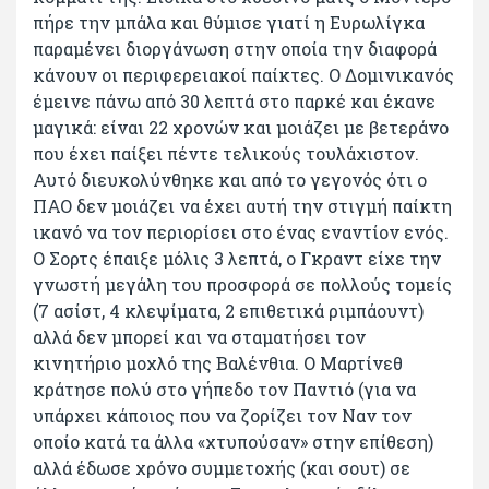
πήρε την μπάλα και θύμισε γιατί η Ευρωλίγκα
παραμένει διοργάνωση στην οποία την διαφορά
κάνουν οι περιφερειακοί παίκτες. Ο Δομινικανός
έμεινε πάνω από 30 λεπτά στο παρκέ και έκανε
μαγικά: είναι 22 χρονών και μοιάζει με βετεράνο
που έχει παίξει πέντε τελικούς τουλάχιστον.
Αυτό διευκολύνθηκε και από το γεγονός ότι ο
ΠΑΟ δεν μοιάζει να έχει αυτή την στιγμή παίκτη
ικανό να τον περιορίσει στο ένας εναντίον ενός.
Ο Σορτς έπαιξε μόλις 3 λεπτά, ο Γκραντ είχε την
γνωστή μεγάλη του προσφορά σε πολλούς τομείς
(7 ασίστ, 4 κλεψίματα, 2 επιθετικά ριμπάουντ)
αλλά δεν μπορεί και να σταματήσει τον
κινητήριο μοχλό της Βαλένθια. Ο Μαρτίνεθ
κράτησε πολύ στο γήπεδο τον Παντιό (για να
υπάρχει κάποιος που να ζορίζει τον Ναν τον
οποίο κατά τα άλλα «χτυπούσαν» στην επίθεση)
αλλά έδωσε χρόνο συμμετοχής (και σουτ) σε