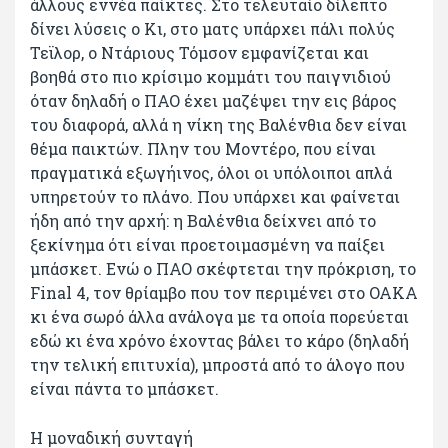
άλλους εννέα παίκτες. Στο τελευταίο δίλεπτο
δίνει λύσεις ο Κι, στο ματς υπάρχει πάλι πολύς
Τεϊλορ, ο Ντάριους Τόμσον εμφανίζεται και
βοηθά στο πιο κρίσιμο κομμάτι του παιγνιδιού
όταν δηλαδή ο ΠΑΟ έχει μαζέψει την εις βάρος
του διαφορά, αλλά η νίκη της Βαλένθια δεν είναι
θέμα παικτών. Πλην του Μοντέρο, που είναι
πραγματικά εξωγήινος, όλοι οι υπόλοιποι απλά
υπηρετούν το πλάνο. Που υπάρχει και φαίνεται
ήδη από την αρχή: η Βαλένθια δείχνει από το
ξεκίνημα ότι είναι προετοιμασμένη να παίξει
μπάσκετ. Ενώ ο ΠΑΟ σκέφτεται την πρόκριση, το
Final 4, τον θρίαμβο που τον περιμένει στο ΟΑΚΑ
κι ένα σωρό άλλα ανάλογα με τα οποία πορεύεται
εδώ κι ένα χρόνο έχοντας βάλει το κάρο (δηλαδή
την τελική επιτυχία), μπροστά από το άλογο που
είναι πάντα το μπάσκετ.
Η μοναδική συνταγή