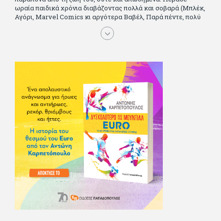
ωραία παιδικά χρόνια διαβάζοντας πολλά και σοβαρά (Μπλέκ,
Αγόρι, Μarvel Comics κι αργότερα Βαβέλ, Παρά πέντε, πολύ
Αλέξανδρο Δουμά και αρκετό Ιούλιο Βέρν πριν τον κερδίσουν
τα αστυνομικά), απέκτησε τους σωστούς φίλους κυρίως γιατί
του άρεσε να κάνει παρέα με μεγαλύτερους. Μεγαλώνοντας
σπούδασε, έζησε πολύ στο εξωτερικό, είδε εκατοντάδες
ταινίες κι έγραφε και στο περιοδικό Σινεμά, είχε κάποιες
αισθηματικές περιπέτειες που σκόρπισαν γέλιο στους φίλους
του - αν όχι και στον ίδιο. Πήγε στρατό κανονικά στα σύνορα
και διατήρησε μια καλή σχέση με την οικογένεια του, την
οποία αισθάνεται πως διάφορες φορές έφερε σε δύσκολη
θέση. Κείμενο με την υπογραφή του πρωτοδημοσιεύτηκε στο
Φίλαθλο το 1992. Επέστρεψε οριστικά στην Ελλάδα το 1998,
δούλεψε για πολλούς (αφού δυσκολεύεται να πει όχι), και
κάποιοι, αν όχι και όλοι, τον πλήρωσαν κι έμειναν και
ευχαριστημένοι από τη συνεργασία. Σήμερα πλέον εργάζεται
στον Sport Fm (όπου έχει κλείσει εικοσαετία) και στη
Sportday. Επαίρεται ότι λίγοι έχουν δει περισσότερο
ποδόσφαιρο από τον ίδιο και θεωρεί τον εαυτό του τυχερό
γιατί είναι μέλος της γενιάς που απόλαυσε τους μεγαλύτερους
σε όλα τα σπορ. Δεν είναι παντρεμένος, αλλά θαυμάζει όσους
βρίσκουν το κουράγιο να το κάνουν. Αντίθετα από πολλούς
φίλους του δεν πληρώνει διατροφές. Ελπίζει ότι δεν έχει
παιδιά. Απειλεί ότι θα γράφει όσο υπάρχουν άνθρωποι που