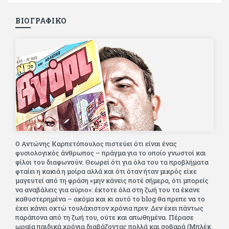
ΒΙΟΓΡΑΦΙΚΟ
Ο Αντώνης Καρπετόπουλος πιστεύει ότι είναι ένας
φυσιολογικός άνθρωπος – πράγμα για το οποίο γνωστοί και
φίλοι του διαφωνούν. Θεωρεί ότι για όλα του τα προβλήματα
φταίει η κακιά η μοίρα αλλά και ότι όταν ήταν μικρός είχε
μαγευτεί από τη φράση «μην κάνεις ποτέ σήμερα, ότι μπορείς
να αναβάλεις για αύριο»: έκτοτε όλα στη ζωή του τα έκανε
καθυστερημένα – ακόμα και κι αυτό το blog θα πρεπε να το
έχει κάνει οκτώ τουλάχιστον χρόνια πριν. Δεν έχει πάντως
παράπονα από τη ζωή του, ούτε και απωθημένα. Πέρασε
ωραία παιδικά χρόνια διαβάζοντας πολλά και σοβαρά (Μπλέκ,