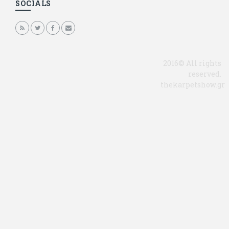
SOCIALS
2016© All rights
reserved.
thekarpetshow.gr