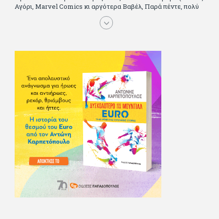
Αγόρι, Μarvel Comics κι αργότερα Βαβέλ, Παρά πέντε, πολύ
Αλέξανδρο Δουμά και αρκετό Ιούλιο Βέρν πριν τον κερδίσουν
τα αστυνομικά), απέκτησε τους σωστούς φίλους κυρίως γιατί
του άρεσε να κάνει παρέα με μεγαλύτερους. Μεγαλώνοντας
σπούδασε, έζησε πολύ στο εξωτερικό, είδε εκατοντάδες
ταινίες κι έγραφε και στο περιοδικό Σινεμά, είχε κάποιες
αισθηματικές περιπέτειες που σκόρπισαν γέλιο στους φίλους
του - αν όχι και στον ίδιο. Πήγε στρατό κανονικά στα σύνορα
και διατήρησε μια καλή σχέση με την οικογένεια του, την
οποία αισθάνεται πως διάφορες φορές έφερε σε δύσκολη
θέση. Κείμενο με την υπογραφή του πρωτοδημοσιεύτηκε στο
Φίλαθλο το 1992. Επέστρεψε οριστικά στην Ελλάδα το 1998,
δούλεψε για πολλούς (αφού δυσκολεύεται να πει όχι), και
κάποιοι, αν όχι και όλοι, τον πλήρωσαν κι έμειναν και
ευχαριστημένοι από τη συνεργασία. Σήμερα πλέον εργάζεται
στον Sport Fm (όπου έχει κλείσει εικοσαετία) και στη
Sportday. Επαίρεται ότι λίγοι έχουν δει περισσότερο
ποδόσφαιρο από τον ίδιο και θεωρεί τον εαυτό του τυχερό
γιατί είναι μέλος της γενιάς που απόλαυσε τους μεγαλύτερους
σε όλα τα σπορ. Δεν είναι παντρεμένος, αλλά θαυμάζει όσους
βρίσκουν το κουράγιο να το κάνουν. Αντίθετα από πολλούς
φίλους του δεν πληρώνει διατροφές. Ελπίζει ότι δεν έχει
παιδιά. Απειλεί ότι θα γράφει όσο υπάρχουν άνθρωποι που
τον διαβάζουν, είτε συμφωνώντας είτε διαφωνώντας.