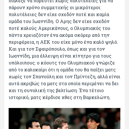
διάλεξε να πορευτεί χωρίς πολυτέλειες για να
πάρουν χρόνο συμμετοχής οι μικρότεροι:
πολυτέλειες δεν είχε σχεδόν ποτέ και καμία
ομάδα του Ιωαννίδη. Ο Αρης δεν είχε σχεδόν
ποτέ καλούς Αμερικάνους, ο Ολυμπιακός του
πάντα χρειαζόταν ένα ακόμα σκόρερ από την
περιφέρεια, η ΑΕΚ του είχε μόνο ένα καλό ψηλό.
Και για τον Σφαιρόπουλο, όπως και για τον
Ιωαννίδη, μια έλλειψη είναι κίνητρο για τους
υπόλοιπους: ο κόουτς του Ολυμπιακού γνώριζε
από το καλοκαίρι ότι η ομάδα του θα παίξει ματς
χωρίς τον Σπανούλη και τον Πρίντεζη, αλλά είναι
αυτά ακριβώς τα ματς στα οποία περιμένει να δει
και τη συνολική της βελτίωση. Ένα τέτοιο
ιστορικό, ματς κέρδισε χθες στη Βαρκελώνη.