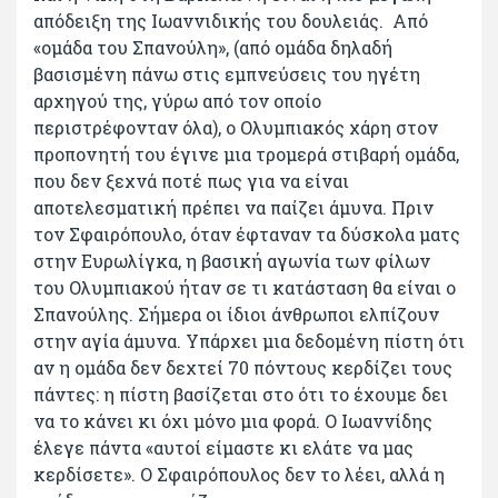
απόδειξη της Ιωαννιδικής του δουλειάς. Από
«ομάδα του Σπανούλη», (από ομάδα δηλαδή
βασισμένη πάνω στις εμπνεύσεις του ηγέτη
αρχηγού της, γύρω από τον οποίο
περιστρέφονταν όλα), ο Ολυμπιακός χάρη στον
προπονητή του έγινε μια τρομερά στιβαρή ομάδα,
που δεν ξεχνά ποτέ πως για να είναι
αποτελεσματική πρέπει να παίζει άμυνα. Πριν
τον Σφαιρόπουλο, όταν έφταναν τα δύσκολα ματς
στην Ευρωλίγκα, η βασική αγωνία των φίλων
του Ολυμπιακού ήταν σε τι κατάσταση θα είναι ο
Σπανούλης. Σήμερα οι ίδιοι άνθρωποι ελπίζουν
στην αγία άμυνα. Υπάρχει μια δεδομένη πίστη ότι
αν η ομάδα δεν δεχτεί 70 πόντους κερδίζει τους
πάντες: η πίστη βασίζεται στο ότι το έχουμε δει
να το κάνει κι όχι μόνο μια φορά. Ο Ιωαννίδης
έλεγε πάντα «αυτοί είμαστε κι ελάτε να μας
κερδίσετε». Ο Σφαιρόπουλος δεν το λέει, αλλά η