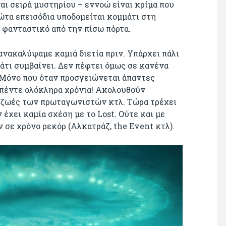
αι σειρά μυστηρίου – εννοώ είναι κρίμα που
ρώτα επεισόδια υποδομείται κομμάτι στη
ο φανταστικό από την πίσω πόρτα.
 ανακαλύψαμε καμιά διετία πριν. Υπάρχει πάλι
κάτι συμβαίνει. Δεν πέφτει όμως σε κανένα
. Μόνο που όταν προσγειώνεται άπαντες
 πέντε ολόκληρα χρόνια! Ακολουθούν
ις ζωές των πρωταγωνιστών κτλ. Τώρα τρέχει
 έχει καμία σχέση με το Lost. Ούτε και με
 σε χρόνο ρεκόρ (Αλκατράζ, the Εvent κτλ).