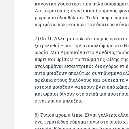
κανονικό γουέστερν που απλά διαδραματί
Αυτοκρατορίας: ένας εκπαιδευμένος φονι
μωρό που όλοι θέλουν. Το λάτρεψα περισσ
περιμένω πως και πως τον δεύτερο κύκλο
7) Guilt. Άλλη μια καλτιά που μας έρχεται
ξετρελαθεί – όσι την ανακαλύψαμε στο N
ωραία. Μια Αμερικάνα στο Λονδίνο, πλούσι
πάρτι και βρίσκει το πτώμα της φίλης της
αναλαμβάνει εκκεντρικός δικηγόρος κι έρ
αυτά μοιάζουν απολύτως συνηθισμένα αλλ
αφέλεια στους διαλόγους και φυσικά το γ
ιστορία μοιάζουν να έχουν βγει από κάπο
και ωραίοι δίνουν στη σειρά μια μυστήρια
είναι και ου μπλέξεις.
6) Twice upon a time. Είναι γαλλικό, αλλά
ένα τερατώδες εύρημα πάνω στο οποίο χτ
ιστορία. Κάποιους μήνες μετά από τον χω