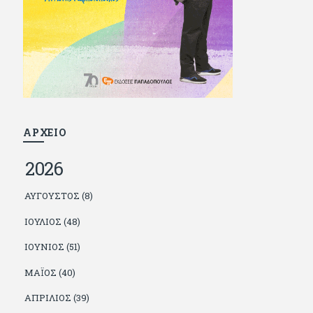
και διατήρησε μια καλή σχέση με την οικογένεια
του, την οποία αισθάνεται πως διάφορες φορές
έφερε σε δύσκολη θέση. Κείμενο με την
υπογραφή του πρωτοδημοσιεύτηκε στο
Φίλαθλο το 1992. Επέστρεψε οριστικά στην
Ελλάδα το 1998, δούλεψε για πολλούς (αφού
δυσκολεύεται να πει όχι), και κάποιοι, αν όχι και
όλοι, τον πλήρωσαν κι έμειναν και
ευχαριστημένοι από τη συνεργασία. Σήμερα
πλέον εργάζεται στον Sport Fm (όπου έχει
κλείσει εικοσαετία) και στη Sportday. Επαίρεται
ΑΡΧΕΙΟ
ότι λίγοι έχουν δει περισσότερο ποδόσφαιρο
από τον ίδιο και θεωρεί τον εαυτό του τυχερό
2026
γιατί είναι μέλος της γενιάς που απόλαυσε τους
μεγαλύτερους σε όλα τα σπορ. Δεν είναι
παντρεμένος, αλλά θαυμάζει όσους βρίσκουν το
ΑΎΓΟΥΣΤΟΣ (8)
κουράγιο να το κάνουν. Αντίθετα από πολλούς
φίλους του δεν πληρώνει διατροφές. Ελπίζει ότι
ΙΟΎΛΙΟΣ (48)
δεν έχει παιδιά. Απειλεί ότι θα γράφει όσο
υπάρχουν άνθρωποι που τον διαβάζουν, είτε
ΙΟΎΝΙΟΣ (51)
συμφωνώντας είτε διαφωνώντας.
ΜΆΙΟΣ (40)
ΑΠΡΊΛΙΟΣ (39)