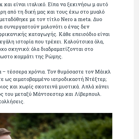
ix και είναι ιταλικό. Είπα να ξεκινήσω μ αυτό
ερη από τη δική μας και τους έχω στο μυαλό
I μεταδόθηκε με τον τίτλο Νero a meta. Δυο
να συνεργαστούν μολονότι ο ένας δεν
 αφρικανικής καταγωγής. Κάθε επεισόδιο είναι
εγάλη ιστορία που τρέχει. Καλούτσικα όλα,
οχο σκηνικό: όλα διαδραματίζονται στο
νωστο κομμάτι της Ρώμης.
ία – τέσσερα χρόνια. Τον θυμόσαστε τον Μάικλ
τε ως αιματοβαμμένο ιατροδικαστή Ντέξτερ;
ριος και χωρίς σκοτεινά μυστικά. Απλά χάνει
ος του μεταξύ Μάντσεστερ και Λίβερπουλ.
εκολλήσεις.