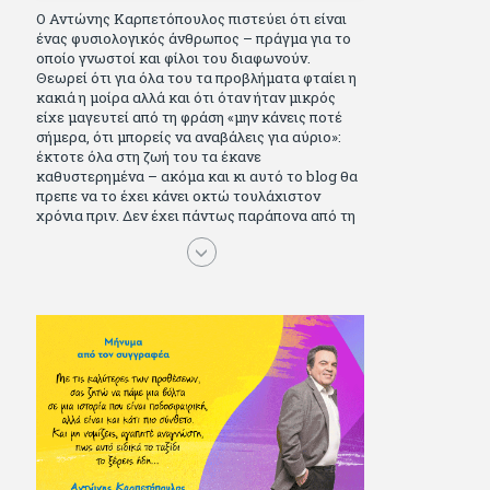
Ο Αντώνης Καρπετόπουλος πιστεύει ότι είναι
ένας φυσιολογικός άνθρωπος – πράγμα για το
οποίο γνωστοί και φίλοι του διαφωνούν.
Θεωρεί ότι για όλα του τα προβλήματα φταίει η
κακιά η μοίρα αλλά και ότι όταν ήταν μικρός
είχε μαγευτεί από τη φράση «μην κάνεις ποτέ
σήμερα, ότι μπορείς να αναβάλεις για αύριο»:
έκτοτε όλα στη ζωή του τα έκανε
καθυστερημένα – ακόμα και κι αυτό το blog θα
πρεπε να το έχει κάνει οκτώ τουλάχιστον
χρόνια πριν. Δεν έχει πάντως παράπονα από τη
ζωή του, ούτε και απωθημένα. Πέρασε ωραία
παιδικά χρόνια διαβάζοντας πολλά και σοβαρά
(Μπλέκ, Αγόρι, Μarvel Comics κι αργότερα
Βαβέλ, Παρά πέντε, πολύ Αλέξανδρο Δουμά και
αρκετό Ιούλιο Βέρν πριν τον κερδίσουν τα
αστυνομικά), απέκτησε τους σωστούς φίλους
κυρίως γιατί του άρεσε να κάνει παρέα με
μεγαλύτερους. Μεγαλώνοντας σπούδασε, έζησε
πολύ στο εξωτερικό, είδε εκατοντάδες ταινίες
κι έγραφε και στο περιοδικό Σινεμά, είχε
κάποιες αισθηματικές περιπέτειες που
σκόρπισαν γέλιο στους φίλους του - αν όχι και
στον ίδιο. Πήγε στρατό κανονικά στα σύνορα