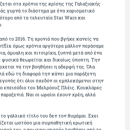
ζεται στα χρόνια της κρίσης της Γαλαξιακής
άς γυρνά το διάστημα με ένα χαρισματικό
ότερο από τα τελευταία Star Wars και
.
 από το 2016. Τη χρονιά που βγήκε κανείς να
etflix όμως χρόνια αργότερα μάλλον περάσαμε
α, άμυαλη και πιτσιρίκα, ξυπνά μετά από ένα
: φυσικά θεωρείται και δικαίως ύποπτη. Την
χεται να την βοηθήσει η αδερφή της. Όλα
ά εδώ τη διαφορά την κάνει μια παράξενη
εγονός ότι όλοι σχεδόν οι εμπλεκόμενοι στην
ιο επεισόδιο του Μελρόουζ Πλέις. Κουκλάρες
 παραξενιά. Ναι οι ωραίοι έχουν χρέη, αλλά
 το γαλλικό τίτλο του δεν τον θυμάμαι. Εχει
ίζεται ωστόσο μια συμπαθητική ερωτική
ρισμό του, ο πρωταγωνιστής λαμβάνει από το