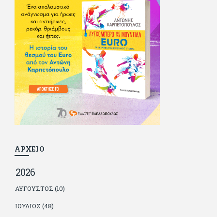
και διατήρησε μια καλή σχέση με την οικογένεια του, την
οποία αισθάνεται πως διάφορες φορές έφερε σε δύσκολη
θέση. Κείμενο με την υπογραφή του πρωτοδημοσιεύτηκε στο
Φίλαθλο το 1992. Επέστρεψε οριστικά στην Ελλάδα το 1998,
δούλεψε για πολλούς (αφού δυσκολεύεται να πει όχι), και
κάποιοι, αν όχι και όλοι, τον πλήρωσαν κι έμειναν και
ευχαριστημένοι από τη συνεργασία. Σήμερα πλέον εργάζεται
στον Sport Fm (όπου έχει κλείσει εικοσαετία) και στη
Sportday. Επαίρεται ότι λίγοι έχουν δει περισσότερο
ποδόσφαιρο από τον ίδιο και θεωρεί τον εαυτό του τυχερό
γιατί είναι μέλος της γενιάς που απόλαυσε τους μεγαλύτερους
σε όλα τα σπορ. Δεν είναι παντρεμένος, αλλά θαυμάζει όσους
βρίσκουν το κουράγιο να το κάνουν. Αντίθετα από πολλούς
φίλους του δεν πληρώνει διατροφές. Ελπίζει ότι δεν έχει
παιδιά. Απειλεί ότι θα γράφει όσο υπάρχουν άνθρωποι που
τον διαβάζουν, είτε συμφωνώντας είτε διαφωνώντας.
ΑΡΧΕΙΟ
2026
ΑΎΓΟΥΣΤΟΣ (10)
ΙΟΎΛΙΟΣ (48)