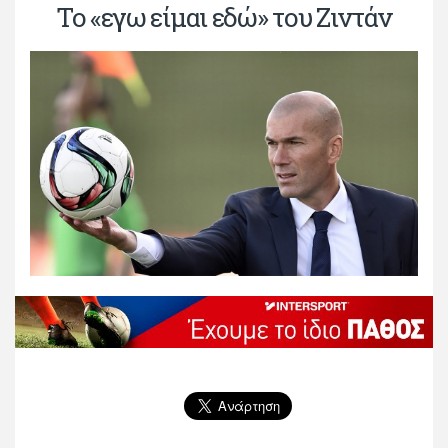
Το «εγω είμαι εδώ» του Ζιντάν