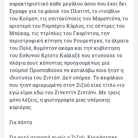
χαρακτηριστικό κάθε μεγάλου άσου που έχει δει.
Εγραφε για τα φάουλ του Πλατινί, το «τούβλο»
του Κούμαν, τις επιταχύνσεις του Μαραντόνα, το
αριστερό του Ρομπέρτο Κάρλος, τις σέντρες του
Μπέκαμ, τις ντρίπλες του Γκαρίντσα, την
περιστροφική κίνηση του Ρουμενίγκε, τα άλματα
του Πελέ, θυμόνταν ακόμα και την κυβίστηση
του Εσθονού Κρίστο Καάλαζέ που χτυπούσε τα
πλάγια άουτ κάνοντας προηγουμένως μια
τούμπα! Προσπαθούσα να καταλάβω ποια ήταν η
ιδιοτυπία του Ζιντάν. Δεν υπήρχε. Το κεφάλαιο
που ήταν αφιερωμένο στον Ζιζού είχε τίτλο «το
εγώ είμαι εδώ του Ζινεντίν Ζιντάν». Με τρεις
μόνο λέξεις, η φωτογραφία μιας υπέροχης
καριέρας.
Για πάντα
Για αυτό σταματά νωρίς ο Ζιζού. Κουράστηκε.