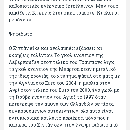
καθοριστικές ενέργειες ξετρέλαιναν. Μην τους
κακίζετε. Κι εμείς έτσι σκεφτόμαστε. Κι όλοι οι
μεσόγειοι.
Ψηφιδωτό
Ο Ζιντάν είχε και αναλαμπές: εξάρσεις κι
εκρήξεις ταλέντου. Το γκολ εναντίον της
Λεβερκούζεν στον τελικό του Τσάμπιονς λιγκ,
το γκολ εναντίον της Μπάρτσα στον ημιτελικό
της ίδιας χρονιάς, το χτύπημα φάουλ στο ματς με
την Αγγλία στο Euro του 2004, η μπαλιά στον
Ανρί στον τελικό του Εuro του 2000, ένα γκολ με
τη Γιούβε εναντίον του Αγιαξ το 1997 όταν
μετέτρεψε την άμυνα των Ολλανδών σε πίστα
συγκρουόμενων αυτοκινήτων: όλα αυτά είναι
εντυπωσιακά χάι λάιτς καριέρας, μόνο που η
καριέρα του Ζιντάν δεν ήταν ένα ψηφιδωτό από