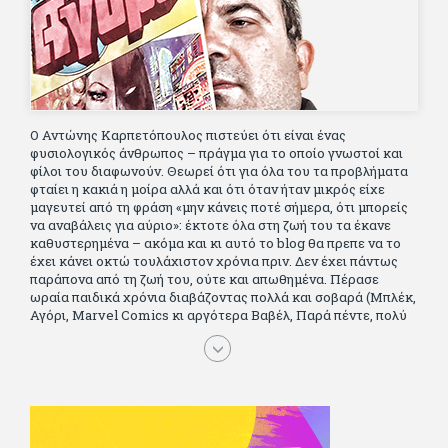
Ο Αντώνης Καρπετόπουλος πιστεύει ότι είναι ένας
φυσιολογικός άνθρωπος – πράγμα για το οποίο γνωστοί και
φίλοι του διαφωνούν. Θεωρεί ότι για όλα του τα προβλήματα
φταίει η κακιά η μοίρα αλλά και ότι όταν ήταν μικρός είχε
μαγευτεί από τη φράση «μην κάνεις ποτέ σήμερα, ότι μπορείς
να αναβάλεις για αύριο»: έκτοτε όλα στη ζωή του τα έκανε
καθυστερημένα – ακόμα και κι αυτό το blog θα πρεπε να το
έχει κάνει οκτώ τουλάχιστον χρόνια πριν. Δεν έχει πάντως
παράπονα από τη ζωή του, ούτε και απωθημένα. Πέρασε
ωραία παιδικά χρόνια διαβάζοντας πολλά και σοβαρά (Μπλέκ,
Αγόρι, Μarvel Comics κι αργότερα Βαβέλ, Παρά πέντε, πολύ
Αλέξανδρο Δουμά και αρκετό Ιούλιο Βέρν πριν τον κερδίσουν
τα αστυνομικά), απέκτησε τους σωστούς φίλους κυρίως γιατί
του άρεσε να κάνει παρέα με μεγαλύτερους. Μεγαλώνοντας
σπούδασε, έζησε πολύ στο εξωτερικό, είδε εκατοντάδες
ταινίες κι έγραφε και στο περιοδικό Σινεμά, είχε κάποιες
αισθηματικές περιπέτειες που σκόρπισαν γέλιο στους φίλους
του - αν όχι και στον ίδιο. Πήγε στρατό κανονικά στα σύνορα