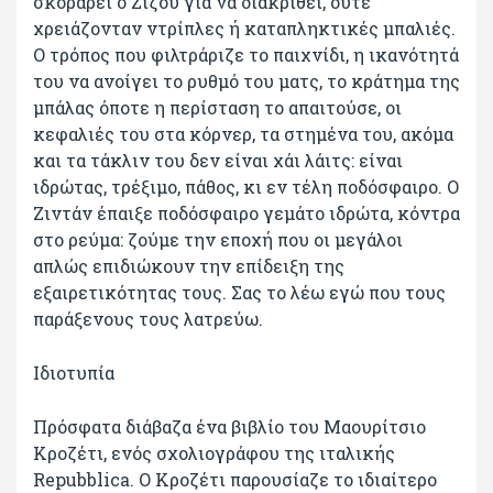
σκοράρει ο Ζιζού για να διακριθεί, ούτε
χρειάζονταν ντρίπλες ή καταπληκτικές μπαλιές.
Ο τρόπος που φιλτράριζε το παιχνίδι, η ικανότητά
του να ανοίγει το ρυθμό του ματς, το κράτημα της
μπάλας όποτε η περίσταση το απαιτούσε, οι
κεφαλιές του στα κόρνερ, τα στημένα του, ακόμα
και τα τάκλιν του δεν είναι χάι λάιτς: είναι
ιδρώτας, τρέξιμο, πάθος, κι εν τέλη ποδόσφαιρο. Ο
Ζιντάν έπαιξε ποδόσφαιρο γεμάτο ιδρώτα, κόντρα
στο ρεύμα: ζούμε την εποχή που οι μεγάλοι
απλώς επιδιώκουν την επίδειξη της
εξαιρετικότητας τους. Σας το λέω εγώ που τους
παράξενους τους λατρεύω.
Ιδιοτυπία
Πρόσφατα διάβαζα ένα βιβλίο του Μαουρίτσιο
Κροζέτι, ενός σχολιογράφου της ιταλικής
Repubblica. O Κροζέτι παρουσίαζε το ιδιαίτερο