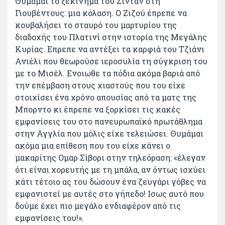
Θυμάμαι το ξεκίνημα του Ζιντάν στη
Γιουβέντους: μια κόλαση. Ο Ζιζού έπρεπε να
κουβαλήσει το σταυρό του μαρτυρίου της
διαδοχής του Πλατινί στην ιστορία της Μεγάλης
Κυρίας. Επρεπε να αντέξει τα καρφιά του Τζιάνι
Ανιέλι που θεωρούσε ιεροσυλία τη σύγκριση του
με το Μισέλ. Ενοιωθε τα πόδια ακόμα βαριά από
την επέμβαση στους χιαστούς που του είχε
στοιχίσει ένα χρόνο απουσίας από τα ματς της
Μπορντο κι έπρεπε να ξορκίσει τις κακές
εμφανίσεις του στο πανευρωπαϊκό πρωτάθλημα
στην Αγγλία που μόλις είχε τελειώσει. Θυμάμαι
ακόμα μια επίθεση που του είχε κάνει ο
μακαρίτης Ομαρ Σίβορι στην τηλεόραση: «έλεγαν
ότι είναι χορευτής με τη μπάλα, αν όντως ισχύει
κάτι τέτοιο ας του δώσουν ένα ζευγάρι γόβες να
εμφανιστεί με αυτές στο γήπεδο! Ισως αυτό που
δούμε έχει πιο μεγάλο ενδιαφέρον από τις
εμφανίσεις του!».