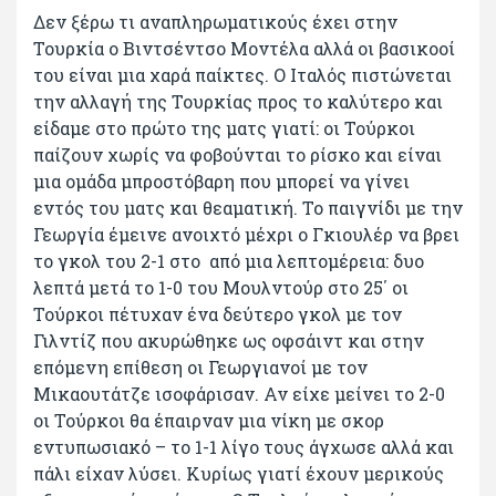
Δεν ξέρω τι αναπληρωματικούς έχει στην
Τουρκία ο Βιντσέντσο Μοντέλα αλλά οι βασικοοί
του είναι μια χαρά παίκτες. Ο Ιταλός πιστώνεται
την αλλαγή της Τουρκίας προς το καλύτερο και
είδαμε στο πρώτο της ματς γιατί: οι Τούρκοι
παίζουν χωρίς να φοβούνται το ρίσκο και είναι
μια ομάδα μπροστόβαρη που μπορεί να γίνει
εντός του ματς και θεαματική. Το παιγνίδι με την
Γεωργία έμεινε ανοιχτό μέχρι ο Γκιουλέρ να βρει
το γκολ του 2-1 στο από μια λεπτομέρεια: δυο
λεπτά μετά το 1-0 του Μουλντούρ στο 25΄ οι
Τούρκοι πέτυχαν ένα δεύτερο γκολ με τον
Γιλντίζ που ακυρώθηκε ως οφσάιντ και στην
επόμενη επίθεση οι Γεωργιανοί με τον
Μικαουτάτζε ισοφάρισαν. Αν είχε μείνει το 2-0
οι Τούρκοι θα έπαιρναν μια νίκη με σκορ
εντυπωσιακό – το 1-1 λίγο τους άγχωσε αλλά και
πάλι είχαν λύσει. Κυρίως γιατί έχουν μερικούς