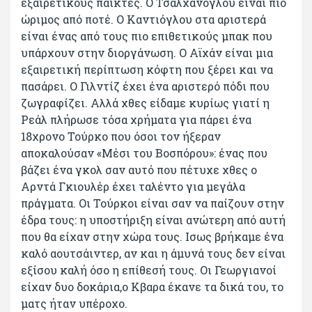
εξαιρετικούς παίκτες. Ο Τσαλχάνογλου είναι πιο
ώριμος από ποτέ. Ο Καντιόγλου στα αριστερά
είναι ένας από τους πιο επιθετικούς μπακ που
υπάρχουν στην διοργάνωση. Ο Αϊχάν είναι μια
εξαιρετική περίπτωση κόφτη που ξέρει και να
πασάρει. Ο Γιλντίζ έχει ένα αριστερό πόδι που
ζωγραφίζει. Αλλά χθες είδαμε κυρίως γιατί η
Ρεάλ πλήρωσε τόσα χρήματα για πάρει ένα
18χρονο Τούρκο που όσοι τον ήξεραν
αποκαλούσαν «Μέσι του Βοσπόρου»: ένας που
βάζει ένα γκολ σαν αυτό που πέτυχε χθες ο
Αρντά Γκιουλέρ έχει ταλέντο για μεγάλα
πράγματα. Οι Τούρκοι είναι σαν να παίζουν στην
έδρα τους: η υποστήριξη είναι ανώτερη από αυτή
που θα είχαν στην χώρα τους. Ισως βρήκαμε ένα
καλό αουτσάιντερ, αν και η άμυνά τους δεν είναι
εξίσου καλή όσο η επίθεσή τους. Οι Γεωργιανοί
είχαν δυο δοκάρια,ο Κβαρα έκανε τα δικά του, το
ματς ήταν υπέροχο.