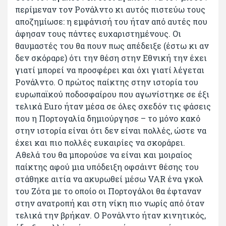
περίμεναν τον Ρονάλντο κι αυτός πιστεύω τους
αποζημίωσε: η εμφάνισή του ήταν από αυτές που
άφησαν τους πάντες ευχαριστημένους. Οι
θαυμαστές του θα πουν πως απέδειξε (έστω κι αν
δεν σκόραρε) ότι την θέση στην Εθνική την έχει
γιατί μπορεί να προσφέρει και όχι γιατί λέγεται
Ρονάλντο. Ο πρώτος παίκτης στην ιστορία του
ευρωπαϊκού ποδοσφαίρου που αγωνίστηκε σε έξι
τελικά Euro ήταν μέσα σε όλες σχεδόν τις φάσεις
που η Πορτογαλία δημιούργησε – το μόνο κακό
στην ιστορία είναι ότι δεν είναι πολλές, ώστε να
έχει και πιο πολλές ευκαιρίες να σκοράρει.
Αθελά του θα μπορούσε να είναι και μοιραίος
παίκτης αφού μια υπόδειξη οφσάιντ θέσης του
στάθηκε αιτία να ακυρωθεί μέσω VAR ένα γκολ
του Ζότα με το οποίο οι Πορτογάλοι θα έφταναν
στην ανατροπή και στη νίκη πιο νωρίς από όταν
τελικά την βρήκαν. Ο Ρονάλντο ήταν κινητικός,