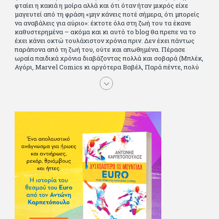
φταίει η κακιά η μοίρα αλλά και ότι όταν ήταν μικρός είχε
μαγευτεί από τη φράση «μην κάνεις ποτέ σήμερα, ότι μπορείς
να αναβάλεις για αύριο»: έκτοτε όλα στη ζωή του τα έκανε
καθυστερημένα – ακόμα και κι αυτό το blog θα πρεπε να το
έχει κάνει οκτώ τουλάχιστον χρόνια πριν. Δεν έχει πάντως
παράπονα από τη ζωή του, ούτε και απωθημένα. Πέρασε
ωραία παιδικά χρόνια διαβάζοντας πολλά και σοβαρά (Μπλέκ,
Αγόρι, Μarvel Comics κι αργότερα Βαβέλ, Παρά πέντε, πολύ
Αλέξανδρο Δουμά και αρκετό Ιούλιο Βέρν πριν τον κερδίσουν
τα αστυνομικά), απέκτησε τους σωστούς φίλους κυρίως γιατί
του άρεσε να κάνει παρέα με μεγαλύτερους. Μεγαλώνοντας
σπούδασε, έζησε πολύ στο εξωτερικό, είδε εκατοντάδες
ταινίες κι έγραφε και στο περιοδικό Σινεμά, είχε κάποιες
αισθηματικές περιπέτειες που σκόρπισαν γέλιο στους φίλους
του - αν όχι και στον ίδιο. Πήγε στρατό κανονικά στα σύνορα
και διατήρησε μια καλή σχέση με την οικογένεια του, την
οποία αισθάνεται πως διάφορες φορές έφερε σε δύσκολη
θέση. Κείμενο με την υπογραφή του πρωτοδημοσιεύτηκε στο
Φίλαθλο το 1992. Επέστρεψε οριστικά στην Ελλάδα το 1998,
δούλεψε για πολλούς (αφού δυσκολεύεται να πει όχι), και
κάποιοι, αν όχι και όλοι, τον πλήρωσαν κι έμειναν και
ευχαριστημένοι από τη συνεργασία. Σήμερα πλέον εργάζεται
στον Sport Fm (όπου έχει κλείσει εικοσαετία) και στη
Sportday. Επαίρεται ότι λίγοι έχουν δει περισσότερο
ποδόσφαιρο από τον ίδιο και θεωρεί τον εαυτό του τυχερό