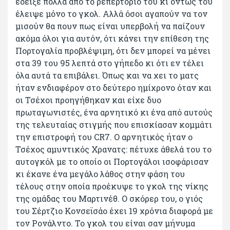
έδειξε πολλά από το ρεπερτόριο του κι όντως του
έλειψε μόνο το γκολ. Αλλά όσοι αγαπούν να τον
μισούν θα πουν πως είναι υπερβολή να παίζουν
ακόμα όλοι για αυτόν, ότι κάνει την επίθεση της
Πορτογαλία προβλέψιμη, ότι δεν μπορεί να μένει
στα 39 του 95 λεπτά στο γήπεδο κι ότι εν τέλει
όλα αυτά τα επιβάλει. Όπως και να χει το ματς
ήταν ενδιαφέρον στο δεύτερο ημίχρονο όταν και
οι Τσέχοι προηγήθηκαν και είχε δυο
πρωταγωνιστές, ένα αρνητικό κι ένα από αυτούς
της τελευταίας στιγμής που επισκίασαν κομμάτι
την επιστροφή του CR7. Ο αρνητικός ήταν ο
Τσέχος αμυντικός Χρανατς: πέτυχε άθελά του το
αυτογκόλ με το οποίο οι Πορτογάλοι ισοφάρισαν
κι έκανε ένα μεγάλο λάθος στην φάση του
τέλους στην οποία προέκυψε το γκολ της νίκης
της ομάδας του Μαρτινέθ. Ο σκόρερ του, ο γιός
του Σέρτζιο Κονσεϊσάο έχει 19 χρόνια διαφορά με
τον Ρονάλντο. Το γκολ του είναι σαν μήνυμα