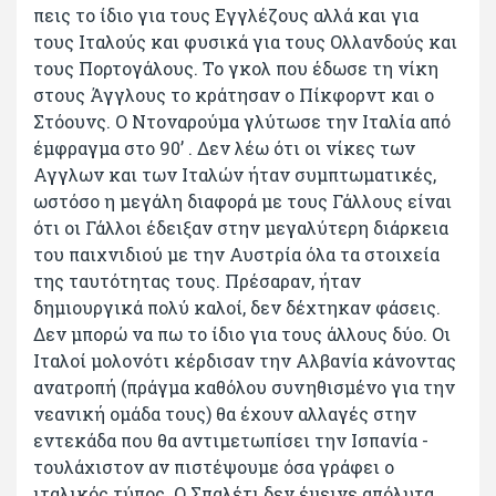
πεις το ίδιο για τους Εγγλέζους αλλά και για
τους Ιταλούς και φυσικά για τους Ολλανδούς και
τους Πορτογάλους. Το γκολ που έδωσε τη νίκη
στους Άγγλους το κράτησαν ο Πίκφορντ και ο
Στόουνς. Ο Ντοναρούμα γλύτωσε την Ιταλία από
έμφραγμα στο 90’ . Δεν λέω ότι οι νίκες των
Αγγλων και των Ιταλών ήταν συμπτωματικές,
ωστόσο η μεγάλη διαφορά με τους Γάλλους είναι
ότι οι Γάλλοι έδειξαν στην μεγαλύτερη διάρκεια
του παιχνιδιού με την Αυστρία όλα τα στοιχεία
της ταυτότητας τους. Πρέσαραν, ήταν
δημιουργικά πολύ καλοί, δεν δέχτηκαν φάσεις.
Δεν μπορώ να πω το ίδιο για τους άλλους δύο. Οι
Ιταλοί μολονότι κέρδισαν την Αλβανία κάνοντας
ανατροπή (πράγμα καθόλου συνηθισμένο για την
νεανική ομάδα τους) θα έχουν αλλαγές στην
εντεκάδα που θα αντιμετωπίσει την Ισπανία -
τουλάχιστον αν πιστέψουμε όσα γράφει ο
ιταλικός τύπος. Ο Σπαλέτι δεν έμεινε απόλυτα