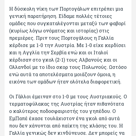
Η δύσκολη νίκη των Πορτογάλων επιτρέπει μια
γενική παρατήρηση. Είδαμε πολλές τέτοιες
ομάδες που συγκαταλέγονται μεταξύ των φαβορί
(κυρίως λόγω ονόματος και ιστορίας) στις
πρεμιέρες. Πριν τους Πορτογάλους η Γαλλία
κέρδισε με 1-0 την Αυστρία. Με 1-0 είχε κερδίσει
και η Αγγλία την Σερβία ενώ και οι Ιταλοί
κέρδισαν στο γκολ (2-1) τους Αλβανούς και οι
Ολλανδοί με το ίδιο σκορ τους Πολωνούς. Ωστόσο
ενώ αυτά τα αποτελέσματα μοιάζουν όμοια, η
εικόνα των ομάδων ήταν ολότελα διαφορετική.
Οι Γάλλοι έμειναν στο 1-0 με τους Αυστριακούς. Ο
τερματοφύλακας της Αυστρίας ήταν πιθανότατα
ο καλύτερος ποδοσφαιριστής του γηπέδου. Ο
ΕμΠαπέ έχασε τουλάχιστον ένα γκολ από αυτά
που δεν χάνονται από παίκτη της κλάσης του. Η
Γαλλία γενικώς δεν κινδύνευσε. Δεν μπορείς να