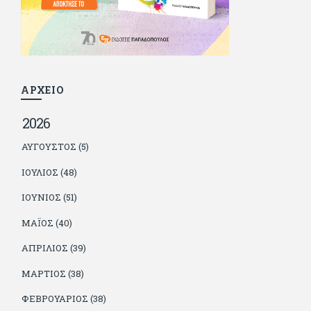
γιατί είναι μέλος της γενιάς που απόλαυσε τους μεγαλύτερους
σε όλα τα σπορ. Δεν είναι παντρεμένος, αλλά θαυμάζει όσους
βρίσκουν το κουράγιο να το κάνουν. Αντίθετα από πολλούς
φίλους του δεν πληρώνει διατροφές. Ελπίζει ότι δεν έχει
παιδιά. Απειλεί ότι θα γράφει όσο υπάρχουν άνθρωποι που
τον διαβάζουν, είτε συμφωνώντας είτε διαφωνώντας.
ΑΡΧΕΙΟ
2026
ΑΎΓΟΥΣΤΟΣ (5)
ΙΟΎΛΙΟΣ (48)
ΙΟΎΝΙΟΣ (51)
ΜΆΙΟΣ (40)
ΑΠΡΊΛΙΟΣ (39)
ΜΆΡΤΙΟΣ (38)
ΦΕΒΡΟΥΆΡΙΟΣ (38)