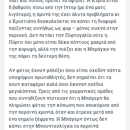
πάει και ποιους πρέπει να αφήσει. Η Κυρία είναι
8 βαθμούς πίσω από την Ιντερ (με ένα ματς
λιγότερο), η άμυνά της έχει άλυτα προβλήματα κι
ο Κριστιάνο δυσκολεύεται να κάνει τη διαφορά
παίζοντας συνήθως ως φορ – μόνος συχνά στην
περιοχή. Δεν πετάει την Πορτογαλία ούτε η
Πόρτο: όχι μόνο είναι δέκα πόντους μακριά από
την κορυφή, αλλά την πιέζει και η Μπράγκα να
της πάρει τη δεύτερη θέση.
Αν φέτος έχουν μπλέξει όσοι είναι σχεδόν πάντα
υποψήφιοι πρωταθλητές, δεν σημαίνει ότι τα
χουν καταφέρει καλά όσοι έκαναν σχέδια
μεγαλόπνοα. Τρεις από τις γερμανικές ομάδες
που συνηθίζουν πίστευαν ότι η Μπάγερν θα
πληρώσει φέτος την κόπωση που αποκόμισε από
την περσινή χρονιά, όταν και έτρεχε μετά από
ένα σημείο ξέφρενα. Η Μπάγερν όντως δεν
κάνει στην Μπουντεσλίγκα τα περσινά