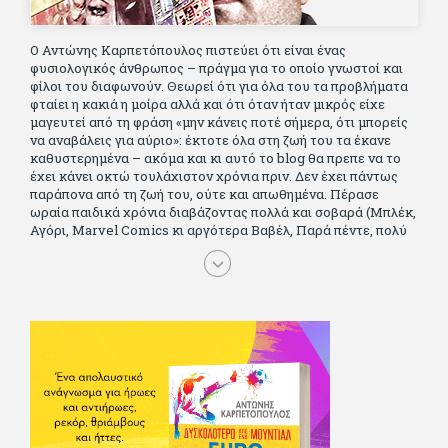
Ο Αντώνης Καρπετόπουλος πιστεύει ότι είναι ένας
φυσιολογικός άνθρωπος – πράγμα για το οποίο γνωστοί και
φίλοι του διαφωνούν. Θεωρεί ότι για όλα του τα προβλήματα
φταίει η κακιά η μοίρα αλλά και ότι όταν ήταν μικρός είχε
μαγευτεί από τη φράση «μην κάνεις ποτέ σήμερα, ότι μπορείς
να αναβάλεις για αύριο»: έκτοτε όλα στη ζωή του τα έκανε
καθυστερημένα – ακόμα και κι αυτό το blog θα πρεπε να το
έχει κάνει οκτώ τουλάχιστον χρόνια πριν. Δεν έχει πάντως
παράπονα από τη ζωή του, ούτε και απωθημένα. Πέρασε
ωραία παιδικά χρόνια διαβάζοντας πολλά και σοβαρά (Μπλέκ,
Αγόρι, Μarvel Comics κι αργότερα Βαβέλ, Παρά πέντε, πολύ
Αλέξανδρο Δουμά και αρκετό Ιούλιο Βέρν πριν τον κερδίσουν
τα αστυνομικά), απέκτησε τους σωστούς φίλους κυρίως γιατί
του άρεσε να κάνει παρέα με μεγαλύτερους. Μεγαλώνοντας
σπούδασε, έζησε πολύ στο εξωτερικό, είδε εκατοντάδες
ταινίες κι έγραφε και στο περιοδικό Σινεμά, είχε κάποιες
αισθηματικές περιπέτειες που σκόρπισαν γέλιο στους φίλους
του - αν όχι και στον ίδιο. Πήγε στρατό κανονικά στα σύνορα
και διατήρησε μια καλή σχέση με την οικογένεια του, την
οποία αισθάνεται πως διάφορες φορές έφερε σε δύσκολη
θέση. Κείμενο με την υπογραφή του πρωτοδημοσιεύτηκε στο
Φίλαθλο το 1992. Επέστρεψε οριστικά στην Ελλάδα το 1998,
δούλεψε για πολλούς (αφού δυσκολεύεται να πει όχι), και