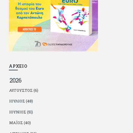
κάποιοι, αν όχι και όλοι, τον πλήρωσαν κι έμειναν και
ευχαριστημένοι από τη συνεργασία. Σήμερα πλέον εργάζεται
στον Sport Fm (όπου έχει κλείσει εικοσαετία) και στη
Sportday. Επαίρεται ότι λίγοι έχουν δει περισσότερο
ποδόσφαιρο από τον ίδιο και θεωρεί τον εαυτό του τυχερό
γιατί είναι μέλος της γενιάς που απόλαυσε τους μεγαλύτερους
σε όλα τα σπορ. Δεν είναι παντρεμένος, αλλά θαυμάζει όσους
βρίσκουν το κουράγιο να το κάνουν. Αντίθετα από πολλούς
φίλους του δεν πληρώνει διατροφές. Ελπίζει ότι δεν έχει
παιδιά. Απειλεί ότι θα γράφει όσο υπάρχουν άνθρωποι που
τον διαβάζουν, είτε συμφωνώντας είτε διαφωνώντας.
ΑΡΧΕΙΟ
2026
ΑΎΓΟΥΣΤΟΣ (6)
ΙΟΎΛΙΟΣ (48)
ΙΟΎΝΙΟΣ (51)
ΜΆΙΟΣ (40)