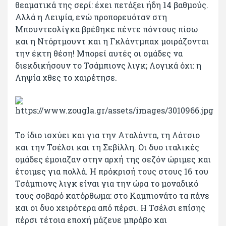
θεαματικά της σερί: έχει πετάξει ήδη 14 βαθμούς.
Αλλά η Λειψία, ενώ προπορευόταν στη
Μπουντεσλίγκα βρέθηκε πέντε πόντους πίσω
και η Ντόρτμουντ και η Γκλάντμπαχ μοιράζονται
την έκτη θέση! Μπορεί αυτές οι ομάδες να
διεκδικήσουν το Τσάμπιονς λιγκ; Λογικά όχι: η
Ληψία χθες το χαιρέτησε.
Το ίδιο ισχύει και για την Αταλάντα, τη Λάτσιο
και την Τσέλσι και τη Σεβίλλη. Οι δυο ιταλικές
ομάδες έμοιαζαν στην αρχή της σεζόν ώριμες και
έτοιμες για πολλά. Η πρόκρισή τους στους 16 του
Τσάμπιονς λιγκ είναι για την ώρα το μοναδικό
τους σοβαρό κατόρθωμα: στο Καμπιονάτο τα πάνε
και οι δυο χειρότερα από πέρσι. Η Τσέλσι επίσης
πέρσι τέτοια εποχή μάζευε μπράβο και