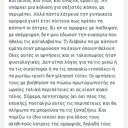
και δειλός και ίσως και ανάξιος εραστής. Αν
υπάρχει μια κόλαση για σεξιστές κάπου, με
περιμένει. Αλλά πάντα λάτρευα την γυναικεία
ομορφιά γιατί έτσι πίστευα πως πρέπει να
κάνουν οι άντρες. Κι αν οι όμορφες με παίδεψαν,
με απέρριψαν, δεν μου έδωσαν την ευκαιρία που
ήθελα, τις καταλαβαίνω. Τι διάβολο να με κάνουν
εμένα όταν μπορούσαν να έχουν όποιον θέλουν;
Ολες αυτές οι αρνήσεις και οι ταλαιπωρίες ήταν
φυσιολογικές. Δεν είναι λόγος για να τις μισώ ή
να τις σιχαίνομαι ή να τις αποκαλώ «τσούλες» ή
να ρωτάω «γιατί δεν μίλησαν τότε». Οι αρνήσεις
τους με βοήθησαν να νιώσω πρωταγωνιστής σε
ωραίες τελικά περιπέτειες κι ας είχαν κακό
τέλος. Σήμερα, πενηντάρης (κι όχι νέος της
εποχής), νοσταλγώ αυτές τις περιπέτειες και θα
πλήρωνα να μπορούσα να τις ξαναζήσω. Και
νομίζω το ίδιο ισχύει και για όλους τους
αληθινούς λάτρεις της ομορφιάς, δηλαδή τους