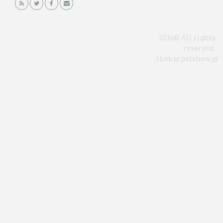
2016© All rights
reserved.
thekarpetshow.gr