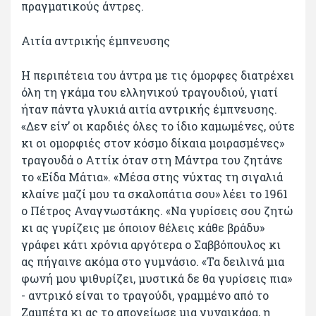
πραγματικούς άντρες.
Αιτία αντρικής έμπνευσης
Η περιπέτεια του άντρα με τις όμορφες διατρέχει
όλη τη γκάμα του ελληνικού τραγουδιού, γιατί
ήταν πάντα γλυκιά αιτία αντρικής έμπνευσης.
«Δεν είν’ οι καρδιές όλες το ίδιο καμωμένες, ούτε
κι οι ομορφιές στον κόσμο δίκαια μοιρασμένες»
τραγουδά ο Αττίκ όταν στη Μάντρα του ζητάνε
το «Είδα Μάτια». «Μέσα στης νύχτας τη σιγαλιά
κλαίνε μαζί μου τα σκαλοπάτια σου» λέει το 1961
ο Πέτρος Αναγνωστάκης. «Να γυρίσεις σου ζητώ
κι ας γυρίζεις με όποιον θέλεις κάθε βράδυ»
γράφει κάτι χρόνια αργότερα ο Σαββόπουλος κι
ας πήγαινε ακόμα στο γυμνάσιο. «Τα δειλινά μια
φωνή μου ψιθυρίζει, μυστικά δε θα γυρίσεις πια»
- αντρικό είναι το τραγούδι, γραμμένο από το
Ζαμπέτα κι ας το απογείωσε μια γυναικάρα, η