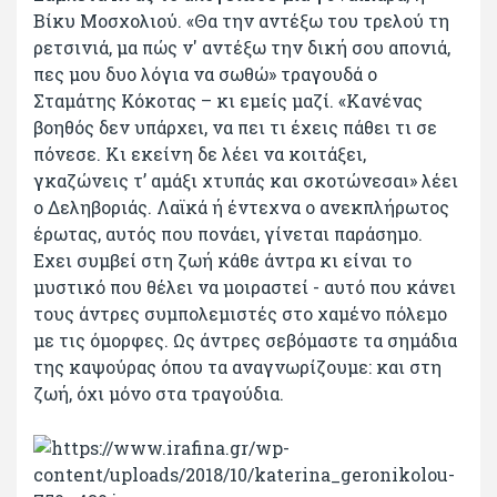
Βίκυ Μοσχολιού. «Θα την αντέξω του τρελού τη
ρετσινιά, μα πώς ν' αντέξω την δική σου απονιά,
πες μου δυο λόγια να σωθώ» τραγουδά ο
Σταμάτης Κόκοτας – κι εμείς μαζί. «Κανένας
βοηθός δεν υπάρχει, να πει τι έχεις πάθει τι σε
πόνεσε. Κι εκείνη δε λέει να κοιτάξει,
γκαζώνεις τ’ αμάξι χτυπάς και σκοτώνεσαι» λέει
ο Δεληβοριάς. Λαϊκά ή έντεχνα ο ανεκπλήρωτος
έρωτας, αυτός που πονάει, γίνεται παράσημο.
Εχει συμβεί στη ζωή κάθε άντρα κι είναι το
μυστικό που θέλει να μοιραστεί - αυτό που κάνει
τους άντρες συμπολεμιστές στο χαμένο πόλεμο
με τις όμορφες. Ως άντρες σεβόμαστε τα σημάδια
της καψούρας όπου τα αναγνωρίζουμε: και στη
ζωή, όχι μόνο στα τραγούδια.