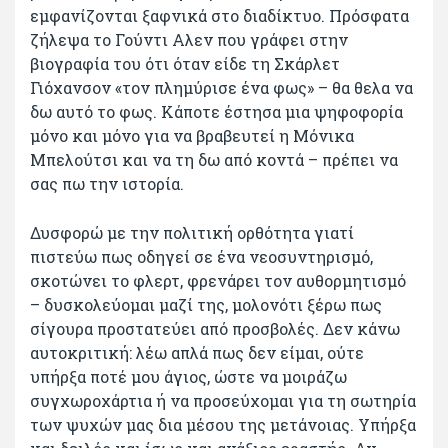
εμφανίζονται ξαφνικά στο διαδίκτυο. Πρόσφατα
ζήλεψα το Γούντι Αλεν που γράφει στην
βιογραφία του ότι όταν είδε τη Σκάρλετ
Γιόχανσον «τον πλημύρισε ένα φως» – θα θελα να
δω αυτό το φως. Κάποτε έστησα μια ψηφοφορία
μόνο και μόνο για να βραβευτεί η Μόνικα
Μπελούτσι και να τη δω από κοντά – πρέπει να
σας πω την ιστορία.
Δυσφορώ με την πολιτική ορθότητα γιατί
πιστεύω πως οδηγεί σε ένα νεοσυντηρισμό,
σκοτώνει το φλερτ, φρενάρει τον αυθορμητισμό
– δυσκολεύομαι μαζί της, μολονότι ξέρω πως
σίγουρα προστατεύει από προσβολές. Δεν κάνω
αυτοκριτική: λέω απλά πως δεν είμαι, ούτε
υπήρξα ποτέ μου άγιος, ώστε να μοιράζω
συγχωροχάρτια ή να προσεύχομαι για τη σωτηρία
των ψυχών μας δια μέσου της μετάνοιας. Υπήρξα