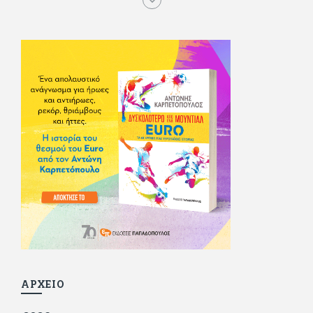
τα αστυνομικά), απέκτησε τους σωστούς φίλους κυρίως γιατί
του άρεσε να κάνει παρέα με μεγαλύτερους. Μεγαλώνοντας
σπούδασε, έζησε πολύ στο εξωτερικό, είδε εκατοντάδες
ταινίες κι έγραφε και στο περιοδικό Σινεμά, είχε κάποιες
αισθηματικές περιπέτειες που σκόρπισαν γέλιο στους φίλους
του - αν όχι και στον ίδιο. Πήγε στρατό κανονικά στα σύνορα
και διατήρησε μια καλή σχέση με την οικογένεια του, την
οποία αισθάνεται πως διάφορες φορές έφερε σε δύσκολη
θέση. Κείμενο με την υπογραφή του πρωτοδημοσιεύτηκε στο
Φίλαθλο το 1992. Επέστρεψε οριστικά στην Ελλάδα το 1998,
δούλεψε για πολλούς (αφού δυσκολεύεται να πει όχι), και
κάποιοι, αν όχι και όλοι, τον πλήρωσαν κι έμειναν και
ευχαριστημένοι από τη συνεργασία. Σήμερα πλέον εργάζεται
στον Sport Fm (όπου έχει κλείσει εικοσαετία) και στη
Sportday. Επαίρεται ότι λίγοι έχουν δει περισσότερο
ποδόσφαιρο από τον ίδιο και θεωρεί τον εαυτό του τυχερό
γιατί είναι μέλος της γενιάς που απόλαυσε τους μεγαλύτερους
σε όλα τα σπορ. Δεν είναι παντρεμένος, αλλά θαυμάζει όσους
βρίσκουν το κουράγιο να το κάνουν. Αντίθετα από πολλούς
φίλους του δεν πληρώνει διατροφές. Ελπίζει ότι δεν έχει
παιδιά. Απειλεί ότι θα γράφει όσο υπάρχουν άνθρωποι που
τον διαβάζουν, είτε συμφωνώντας είτε διαφωνώντας.
ΑΡΧΕΙΟ