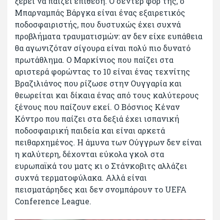
ξέρει να παίζει επίθεση. Ο σέντερ φόρ της, ο
Μπαρναμπάς Βάργκα είναι ένας εξαιρετικός
ποδοσφαιριστής, που δυστυχώς έχει συχνά
προβλήματα τραυματισμών: αν δεν είχε ευπάθεια
θα αγωνιζόταν σίγουρα είναι πολύ πιο δυνατό
πρωτάθλημα. Ο Μαρκίνιος που παίζει στα
αριστερά φορώντας το 10 είναι ένας τεχνίτης
Βραζιλιάνος που ρίζωσε στην Ουγγαρία και
θεωρείται και δίκαια ένας από τους καλύτερους
ξένους που παίζουν εκεί. Ο Βόσνιος Κέναν
Κόντρο που παίζει στα δεξιά έχει ισπανική
ποδοσφαιρική παιδεία και είναι αρκετά
πειθαρχημένος. Η άμυνα των Ούγγρων δεν είναι
η καλύτερη, δέχονται εύκολα γκολ στα
ευρωπαϊκά του ματς κι ο Στάνκοβιτς αλλάζει
συχνά τερματοφύλακα. Αλλά είναι
πεισματάρηδες και δεν σνομπάρουν το UEFA
Conference League.