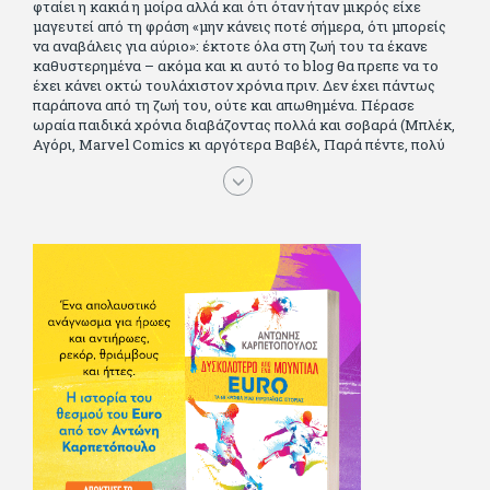
φταίει η κακιά η μοίρα αλλά και ότι όταν ήταν μικρός είχε
μαγευτεί από τη φράση «μην κάνεις ποτέ σήμερα, ότι μπορείς
να αναβάλεις για αύριο»: έκτοτε όλα στη ζωή του τα έκανε
καθυστερημένα – ακόμα και κι αυτό το blog θα πρεπε να το
έχει κάνει οκτώ τουλάχιστον χρόνια πριν. Δεν έχει πάντως
παράπονα από τη ζωή του, ούτε και απωθημένα. Πέρασε
ωραία παιδικά χρόνια διαβάζοντας πολλά και σοβαρά (Μπλέκ,
Αγόρι, Μarvel Comics κι αργότερα Βαβέλ, Παρά πέντε, πολύ
Αλέξανδρο Δουμά και αρκετό Ιούλιο Βέρν πριν τον κερδίσουν
τα αστυνομικά), απέκτησε τους σωστούς φίλους κυρίως γιατί
του άρεσε να κάνει παρέα με μεγαλύτερους. Μεγαλώνοντας
σπούδασε, έζησε πολύ στο εξωτερικό, είδε εκατοντάδες
ταινίες κι έγραφε και στο περιοδικό Σινεμά, είχε κάποιες
αισθηματικές περιπέτειες που σκόρπισαν γέλιο στους φίλους
του - αν όχι και στον ίδιο. Πήγε στρατό κανονικά στα σύνορα
και διατήρησε μια καλή σχέση με την οικογένεια του, την
οποία αισθάνεται πως διάφορες φορές έφερε σε δύσκολη
θέση. Κείμενο με την υπογραφή του πρωτοδημοσιεύτηκε στο
Φίλαθλο το 1992. Επέστρεψε οριστικά στην Ελλάδα το 1998,
δούλεψε για πολλούς (αφού δυσκολεύεται να πει όχι), και
κάποιοι, αν όχι και όλοι, τον πλήρωσαν κι έμειναν και
ευχαριστημένοι από τη συνεργασία. Σήμερα πλέον εργάζεται
στον Sport Fm (όπου έχει κλείσει εικοσαετία) και στη
Sportday. Επαίρεται ότι λίγοι έχουν δει περισσότερο
ποδόσφαιρο από τον ίδιο και θεωρεί τον εαυτό του τυχερό