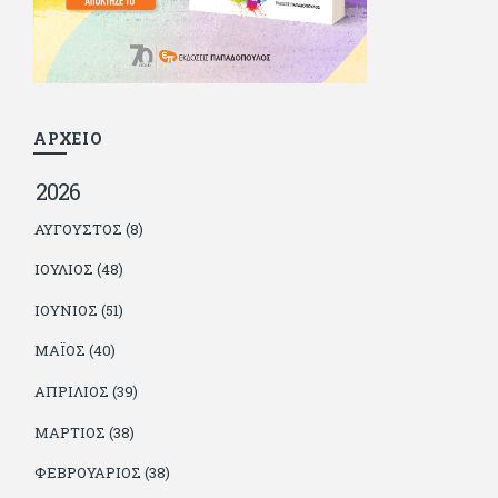
γιατί είναι μέλος της γενιάς που απόλαυσε τους μεγαλύτερους
σε όλα τα σπορ. Δεν είναι παντρεμένος, αλλά θαυμάζει όσους
βρίσκουν το κουράγιο να το κάνουν. Αντίθετα από πολλούς
φίλους του δεν πληρώνει διατροφές. Ελπίζει ότι δεν έχει
παιδιά. Απειλεί ότι θα γράφει όσο υπάρχουν άνθρωποι που
τον διαβάζουν, είτε συμφωνώντας είτε διαφωνώντας.
ΑΡΧΕΙΟ
2026
ΑΎΓΟΥΣΤΟΣ (8)
ΙΟΎΛΙΟΣ (48)
ΙΟΎΝΙΟΣ (51)
ΜΆΙΟΣ (40)
ΑΠΡΊΛΙΟΣ (39)
ΜΆΡΤΙΟΣ (38)
ΦΕΒΡΟΥΆΡΙΟΣ (38)