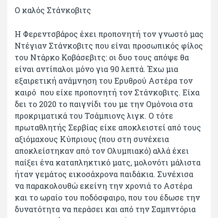
Ο καλός Στάνκοβιτς
Η Φερεντσβάρος έχει προπονητή τον γνωστό μας
Ντέγιαν Στάνκοβιτς που είναι προσωπικός φίλος
του Ντάρκο Κοβάσεβιτς: οι δυο τους απόψε θα
είναι αντίπαλοι μόνο για 90 λεπτά. Έχω μια
εξαιρετική ανάμνηση του Ερυθρού Αστέρα τον
καιρό που είχε προπονητή τον Στάνκοβιτς. Είχα
δει το 2020 το παιγνίδι του με την Ομόνοια στα
προκριματικά του Τσάμπιονς λιγκ. Ο τότε
πρωταθλητής Σερβίας είχε αποκλειστεί από τους
αξιόμαχους Κύπριους (που στη συνέχεια
αποκλείστηκαν από τον Ολυμπιακό) αλλά έχει
παίξει ένα καταπληκτικό ματς, μολονότι μάλιστα
ήταν γεμάτος εικοσάχρονα παιδάκια. Συνέχισα
να παρακολουθώ εκείνη την χρονιά το Αστέρα
και το ωραίο του ποδόσφαιρο, που του έδωσε την
δυνατότητα να περάσει και από την Σαμπντόρια