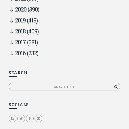
2020
(390)
2019
(419)
2018
(409)
2017
(381)
2016
(232)
SEARCH
Αναζητηση
SOCIALS