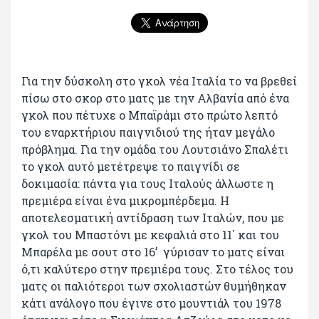
Για την δύσκολη στο γκολ νέα Ιταλία το να βρεθεί
πίσω στο σκορ στο ματς με την Αλβανία από ένα
γκολ που πέτυχε ο Μπαϊράμι στο πρώτο λεπτό
του εναρκτήριου παιγνιδιού της ήταν μεγάλο
πρόβλημα. Για την ομάδα του Λουτσιάνο Σπαλέτι
το γκολ αυτό μετέτρεψε το παιγνίδι σε
δοκιμασία: πάντα για τους Ιταλούς άλλωστε η
πρεμιέρα είναι ένα μικρομπέρδεμα. Η
αποτελεσματική αντίδραση των Ιταλών, που με
γκολ του Μπαστόνι με κεφαλιά στο 11΄ και του
Μπαρέλα με σουτ στο 16’ γύρισαν το ματς είναι
ό,τι καλύτερο στην πρεμιέρα τους. Στο τέλος του
ματς οι παλιότεροι των σχολιαστών θυμήθηκαν
κάτι ανάλογο που έγινε στο μουντιάλ του 1978