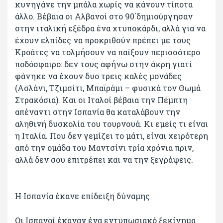
κυνηγάνε την μπάλα χωρίς να κάνουν τίποτα
άλλο. Βέβαια οι Αλβανοί στο 90΄δημιούργησαν
στην ιταλική εξέδρα ένα χτυποκάρδι, αλλά για να
έχουν ελπίδες να προκριθούν πρέπει με τους
Κροάτες να τολμήσουν να παίξουν περισσότερο
ποδόσφαιρο: δεν τους αφήνω στην άκρη γιατί
φάνηκε να έχουν δυο τρεις καλές μονάδες
(Aσλάνι, Τζιμσίτι, Μπαϊράμι – φυσικά τον Θωμά
Στρακόσια). Και οι Ιταλοί βέβαια την Πέμπτη
απέναντι στην Ισπανία θα καταλάβουν την
αληθινή δυσκολία του τουρνουά. Κι εμείς τι είναι
η Ιταλία. Που δεν γεμίζει το μάτι, είναι χειρότερη
από την ομάδα του Μαντσίνι τρία χρόνια πριν,
αλλά δεν σου επιτρέπει και να την ξεγράψεις.
Η Ισπανία έκανε επίδειξη δύναμης
Οι Ισπανοί έκαναν ένα εντυπωσιακό ξεκίνημα