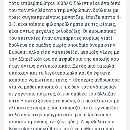
τότε επιβεβαιώθηκε 100%! Ο Σόλιντ είχε ένα δικό
του πολυπληθέστατο τημ ανθρώπων, δούλευε με
τρεις συγκεκριμένους μάνατζερ, έπαιζε πάντα 4-
3-3, είχε κάποια ψιλοπροβλήματα με τις φίρμες,
είχε όντως μεγάλες φιλοδοξίες. Οι ευρωπαϊκές
του επιτυχίες ήταν ανύπαρκτες κυρίως γιατί
δούλευε σε ομάδες χωρίς σπουδαίο όνομα στην
Ευρώπη, αλλά είχε να επιδείξει μερικές νίκες με
την Μπριζ κόντρα σε μεφαθήρια της εποχής που
ήταν όντως εντυπωσιακές. Εκτός από τα καλά
υπήρχαν και τα λιγότερο καλά και θα έφτανε
κάποιος να ρωτήσει τρεις – τέσσερις ανθρώπους
για να μάθει κάποια: ότι π.χ δεν τον ενδιέφεραν
οι γηγενείς παίκτες, ότι οι ομάδες του άλλαζαν
επτά – οκτώ ξένους το χρόνο, ότι ασχολούταν με
ελάχιστες αγορές που ισχυριζόταν ότι γνωρίζει
καλά ενώ στην πραγματικότητα απλά άκουγε
συγκεκριμένους αντζέντηδες. Αμφιβάλω αν ο
Κόκκαλης ασχολήθηκε ποτέ να μάθει κάτι από