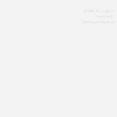
2016© All rights
reserved.
thekarpetshow.gr