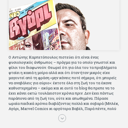
Ο Αντώνης Καρπετόπουλος πιστεύει ότι είναι ένας
φυσιολογικός άνθρωπος – πράγμα για το οποίο γνωστοί και
φίλοι του διαφωνούν. Θεωρεί ότι για όλα του τα προβλήματα
φταίει η κακιά η μοίρα αλλά και ότι όταν ήταν μικρός είχε
μαγευτεί από τη φράση «μην κάνεις ποτέ σήμερα, ότι μπορείς
να αναβάλεις για αύριο»: έκτοτε όλα στη ζωή του τα έκανε
καθυστερημένα – ακόμα και κι αυτό το blog θα πρεπε να το
έχει κάνει οκτώ τουλάχιστον χρόνια πριν. Δεν έχει πάντως
παράπονα από τη ζωή του, ούτε και απωθημένα. Πέρασε
ωραία παιδικά χρόνια διαβάζοντας πολλά και σοβαρά (Μπλέκ,
Αγόρι, Μarvel Comics κι αργότερα Βαβέλ, Παρά πέντε, πολύ
Αλέξανδρο Δουμά και αρκετό Ιούλιο Βέρν πριν τον κερδίσουν
τα αστυνομικά), απέκτησε τους σωστούς φίλους κυρίως γιατί
του άρεσε να κάνει παρέα με μεγαλύτερους. Μεγαλώνοντας