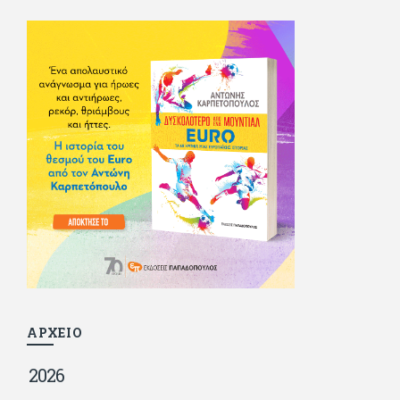
σπούδασε, έζησε πολύ στο εξωτερικό, είδε εκατοντάδες
ταινίες κι έγραφε και στο περιοδικό Σινεμά, είχε κάποιες
αισθηματικές περιπέτειες που σκόρπισαν γέλιο στους φίλους
του - αν όχι και στον ίδιο. Πήγε στρατό κανονικά στα σύνορα
και διατήρησε μια καλή σχέση με την οικογένεια του, την
οποία αισθάνεται πως διάφορες φορές έφερε σε δύσκολη
θέση. Κείμενο με την υπογραφή του πρωτοδημοσιεύτηκε στο
Φίλαθλο το 1992. Επέστρεψε οριστικά στην Ελλάδα το 1998,
δούλεψε για πολλούς (αφού δυσκολεύεται να πει όχι), και
κάποιοι, αν όχι και όλοι, τον πλήρωσαν κι έμειναν και
ευχαριστημένοι από τη συνεργασία. Σήμερα πλέον εργάζεται
στον Sport Fm (όπου έχει κλείσει εικοσαετία) και στη
Sportday. Επαίρεται ότι λίγοι έχουν δει περισσότερο
ποδόσφαιρο από τον ίδιο και θεωρεί τον εαυτό του τυχερό
γιατί είναι μέλος της γενιάς που απόλαυσε τους μεγαλύτερους
σε όλα τα σπορ. Δεν είναι παντρεμένος, αλλά θαυμάζει όσους
βρίσκουν το κουράγιο να το κάνουν. Αντίθετα από πολλούς
φίλους του δεν πληρώνει διατροφές. Ελπίζει ότι δεν έχει
παιδιά. Απειλεί ότι θα γράφει όσο υπάρχουν άνθρωποι που
τον διαβάζουν, είτε συμφωνώντας είτε διαφωνώντας.
ΑΡΧΕΙΟ
2026