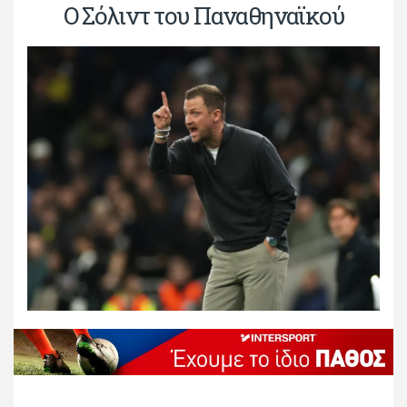
Ο Σόλιντ του Παναθηναϊκού