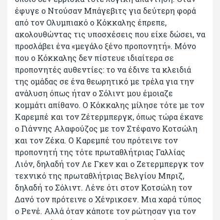
έφυγε ο Ντούσαν Μπάγεβιτς για δεύτερη φορά
από τον Ολυμπιακό ο Κόκκαλης έπρεπε,
ακολουθώντας τις υποσχέσεις που είχε δώσει, να
προσλάβει ένα «μεγάλο ξένο προπονητή». Μόνο
που ο Κόκκαλης δεν πίστευε ιδιαίτερα σε
προπονητές αυθεντίες: το να έδινε τα κλειδιά
της ομάδας σε ένα θεωρητικό με τρέλα για την
ανάλυση όπως ήταν ο Σόλιντ μου έμοιαζε
κομμάτι απίθανο. Ο Κόκκαλης μίλησε τότε με τον
Καρεμπέ και τον Ζέτερμπεργκ, όπως τώρα έκανε
ο Γιάννης Αλαφούζος με τον Στέφανο Κοτσώλη
και τον Ζέκα. Ο Καρεμπέ του πρότεινε τον
προπονητή της τότε πρωταθλήτριας Γαλλίας
Λιόν, δηλαδή τον Λε Γκεν και ο Ζετερμπεργκ τον
τεχνικό της πρωταθλήτριας Βελγίου Μπριζ,
δηλαδή το Σόλιντ. Λένε ότι στον Κοτσώλη τον
Δανό τον πρότεινε ο Χένρικσεν. Μια χαρά τύπος
ο Ρενέ. Αλλά όταν κάποτε τον ρώτησαν για τον