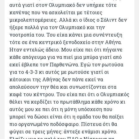
αυτά γιατί στον Ολυμπιακό δεν υπήρχε τότε
κανένας που να ασχολείται με τέτοιες
μικρολεπτομέρειες. Αλλά κι ο ίδιος ο Σόλιντ δεν
ήξερε πολλά για τον Ολυμπιακό και την
νοοτροπία του. Του είχα κάνει μια συνέντευξη
τότε σε ένα κεντρικό ξενοδοχείο στην Αθήνα.
Ηταν εντελώς άδειο. Μου είχε πει ότι πήγαινε
κάθε απόγευμα για να πιεί μια μπύρα γιατί από
εκεί έβλεπε τον Παρθενώνα. Εγώ τον ρωτούσα
για το 4-3-3 κι αυτός με ρωτούσε γιατί οι
κάτοικοι της Αθήνας δεν πάνε εκεί να
απολαύσουν την θέα και συνωστίζονται στα
καφέ του κέντρου. Του είχα πει ότι ο Ολυμπιακός
θέλει να κερδίζει το πρωτάθλημα κάθε χρόνο κι
αυτός μου χε πει ότι η μόνη υπόσχεση που
μπορεί να δώσει είναι ότι η ομάδα του θα παίξει
πιο οργανωμένο ποδόσφαιρο. Πίστευα ότι θα
φύγει σε τρεις μήνες: άντεξε ενάμισι χρόνο.
Ελπίζω για το καλό του ΠΑΟ ο Νίστρουπ να