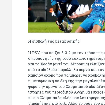
Η εισβολή της μεταφυσικής
Η PSV, που παίζει 5-3-2 με τον τρόπο της
ο προπονητής της τόσο ευχαριστημένος, π
και το Χασάν (αντί του Μπρουμα) ελπίζοντ
από το αδιέξοδο: παράλληλα περνά και τον
κάποιον ακόμα που να μπορεί να κουβαλήσε
η μεταφυσική σε όλη της την μεγαλοπρέπε
φορά την άμυνα του Ολυμπιακού αδειάζοντ
ιστορίες του περιοδικού Αγόρι θα έσκιζε 
πως ο Ολυμπιακός πλήρωσε λεπτομέρειες,
τιμωρήθηκε κτλ κτλ. Αλλά το σουτ του φο