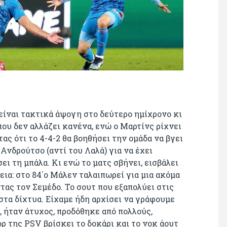
, είναι τακτικά άψογη στο δεύτερο ημίχρονο κι
ου δεν αλλάζει κανένα, ενώ ο Μαρτίνς ρίχνει
ας ότι το 4-4-2 θα βοηθήσει την ομάδα να βγει
 Ανδρούτσο (αντί του Λαλά) για να έχει
ι τη μπάλα. Κι ενώ το ματς σβήνει, εισβάλει
ια: στο 84΄ο Μάλεν ταλαιπωρεί για μια ακόμα
ας τον Σεμέδο. Το σουτ που εξαπολύει στις
στα δίχτυα. Είχαμε ήδη αρχίσει να γράφουμε
 ήταν άτυχος, προδόθηκε από πολλούς,
ρ της PSV βρίσκει το δοκάρι και το νοκ άουτ