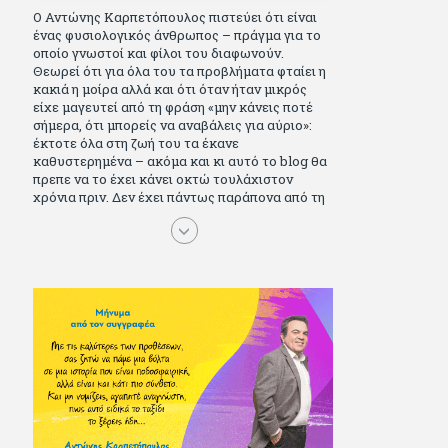
Ο Αντώνης Καρπετόπουλος πιστεύει ότι είναι
ένας φυσιολογικός άνθρωπος – πράγμα για το
οποίο γνωστοί και φίλοι του διαφωνούν.
Θεωρεί ότι για όλα του τα προβλήματα φταίει η
κακιά η μοίρα αλλά και ότι όταν ήταν μικρός
είχε μαγευτεί από τη φράση «μην κάνεις ποτέ
σήμερα, ότι μπορείς να αναβάλεις για αύριο»:
έκτοτε όλα στη ζωή του τα έκανε
καθυστερημένα – ακόμα και κι αυτό το blog θα
πρεπε να το έχει κάνει οκτώ τουλάχιστον
χρόνια πριν. Δεν έχει πάντως παράπονα από τη
ζωή του, ούτε και απωθημένα. Πέρασε ωραία
παιδικά χρόνια διαβάζοντας πολλά και σοβαρά
(Μπλέκ, Αγόρι, Μarvel Comics κι αργότερα
Βαβέλ, Παρά πέντε, πολύ Αλέξανδρο Δουμά και
αρκετό Ιούλιο Βέρν πριν τον κερδίσουν τα
αστυνομικά), απέκτησε τους σωστούς φίλους
κυρίως γιατί του άρεσε να κάνει παρέα με
μεγαλύτερους. Μεγαλώνοντας σπούδασε, έζησε
πολύ στο εξωτερικό, είδε εκατοντάδες ταινίες
κι έγραφε και στο περιοδικό Σινεμά, είχε
κάποιες αισθηματικές περιπέτειες που
σκόρπισαν γέλιο στους φίλους του - αν όχι και
στον ίδιο. Πήγε στρατό κανονικά στα σύνορα