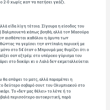
το 2-0 χωρίς καν να πατήσει γκάζι.
λά είδα λίγη τέτοια. Σίγουρα η είσοδος του
) Βαλμπουενά κάπως βοηθά, αλλά τον Μασούρα
ον αισθάνεται καθόλου η άμυνα των
θώντας να γεμίσει την αντίπαλη περιοχή με
 μόνο στο 54΄όταν ο Μπρουμά μας θυμίζει ότι ο
αίξει σαν εξτρέμ: στο υπέροχο γύρισμα του
ρει στο δοκάρι κι ο Λαλά δεν εκμεταλλεύεται
υ θα ανάψει το ματς, αλλά παραμένει η
το δεύτερο σοβαρό σουτ του Ολυμπιακού στο
άρι. Το «δεν μας θέλει» το λένε ή το
υβαλά περισσότερο αυτοκριτική, παρά