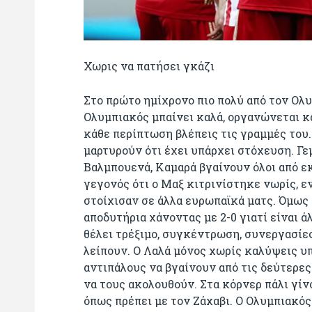
Χωρις να πατήσει γκάζι
Στο πρώτο ημίχρονο πιο πολύ από τον Ολυμ
Ολυμπιακός μπαίνει καλά, οργανώνεται κα
κάθε περίπτωση βλέπεις τις γραμμές του.
μαρτυρούν ότι έχει υπάρχει στόχευση. Γεμ
Βαλμπουενά, Καμαρά βγαίνουν όλοι από ε
γεγονός ότι ο Μαξ κιτρινίστηκε νωρίς, ε
στοίχισαν σε άλλα ευρωπαϊκά ματς. Όμως 
αποδυτήρια χάνοντας με 2-0 γιατί είναι άλ
θέλει τρέξιμο, συγκέντρωση, συνεργασίες
λείπουν. Ο Λαλά μόνος χωρίς καλύψεις υ
αντιπάλους να βγαίνουν από τις δεύτερε
να τους ακολουθούν. Στα κόρνερ πάλι γίνο
όπως πρέπει με τον Ζάχαβι. Ο Ολυμπιακό