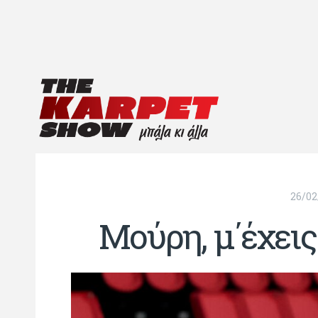
26/02
Μούρη, μ΄έχεις