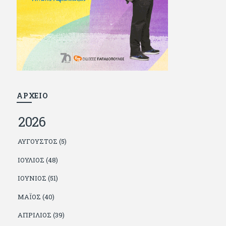
και διατήρησε μια καλή σχέση με την οικογένεια
του, την οποία αισθάνεται πως διάφορες φορές
έφερε σε δύσκολη θέση. Κείμενο με την
υπογραφή του πρωτοδημοσιεύτηκε στο
Φίλαθλο το 1992. Επέστρεψε οριστικά στην
Ελλάδα το 1998, δούλεψε για πολλούς (αφού
δυσκολεύεται να πει όχι), και κάποιοι, αν όχι και
όλοι, τον πλήρωσαν κι έμειναν και
ευχαριστημένοι από τη συνεργασία. Σήμερα
πλέον εργάζεται στον Sport Fm (όπου έχει
κλείσει εικοσαετία) και στη Sportday. Επαίρεται
ΑΡΧΕΙΟ
ότι λίγοι έχουν δει περισσότερο ποδόσφαιρο
από τον ίδιο και θεωρεί τον εαυτό του τυχερό
2026
γιατί είναι μέλος της γενιάς που απόλαυσε τους
μεγαλύτερους σε όλα τα σπορ. Δεν είναι
παντρεμένος, αλλά θαυμάζει όσους βρίσκουν το
ΑΎΓΟΥΣΤΟΣ (5)
κουράγιο να το κάνουν. Αντίθετα από πολλούς
φίλους του δεν πληρώνει διατροφές. Ελπίζει ότι
ΙΟΎΛΙΟΣ (48)
δεν έχει παιδιά. Απειλεί ότι θα γράφει όσο
υπάρχουν άνθρωποι που τον διαβάζουν, είτε
ΙΟΎΝΙΟΣ (51)
συμφωνώντας είτε διαφωνώντας.
ΜΆΙΟΣ (40)
ΑΠΡΊΛΙΟΣ (39)