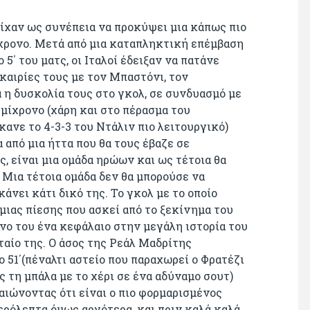
είχαν ως συνέπεια να προκύψει μια κάπως πιο
ίχρονο. Μετά από μια καταπληκτική επέμβαση
5΄ του ματς, οι Ιταλοί έδειξαν να πατάνε
υκαιρίες τους με τον Μπαστόνι, τον
 η δυσκολία τους στο γκολ, σε συνδυασμό με
μίχρονο (χάρη και στο πέρασμα του
ανε το 4-3-3 του Ντάλιν πιο λειτουργικό)
 από μια ήττα που θα τους έβαζε σε
ς, είναι μια ομάδα ηρώων και ως τέτοια θα
 Μια τέτοια ομάδα δεν θα μπορούσε να
άνει κάτι δικό της. Το γκολ με το οποίο
μιας πίεσης που ασκεί από το ξεκίνημα του
όνο του ένα κεφάλαιο στην μεγάλη ιστορία του
αίο της. Ο άσος της Ρεάλ Μαδρίτης
 51΄(πέναλτι αστείο που παραχωρεί ο Φρατέζι
ς τη μπάλα με το χέρι σε ένα αδύναμο σουτ)
αιώνοντας ότι είναι ο πιο φορμαρισμένος
ρόλεπτα όμως αργότερα, και πριν καλά καλά