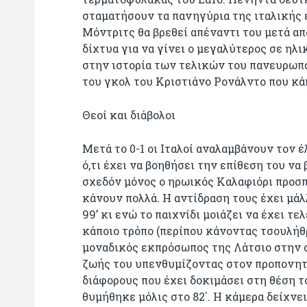
σταματήσουν τα πανηγύρια της ιταλικής ε
Μόντριτς θα βρεθεί απέναντι του μετά από
δίχτυα για να γίνει ο μεγαλύτερος σε ηλ
στην ιστορία των τελικών του πανευρωπ
του γκολ του Κριστιάνο Ρονάλντο που κάπ
Θεοί και διάβολοι
Μετά το 0-1 οι Ιταλοί αναλαμβάνουν τον 
ό,τι έχει να βοηθήσει την επίθεση του να
σχεδόν μόνος ο ηρωικός Καλαφιόρι προσπα
κάνουν πολλά. Η αντίδραση τους έχει μάλ
99’ κι ενώ το παιχνίδι μοιάζει να έχει τε
κάποιο τρόπο (περίπου κάνοντας τσουλήθρ
μοναδικός εκπρόσωπος της Λάτσιο στην α
ζωής του υπενθυμίζοντας στον προπονητή
διάφορους που έχει δοκιμάσει στη θέση τ
θυμήθηκε μόλις στο 82΄. Η κάμερα δείχνει