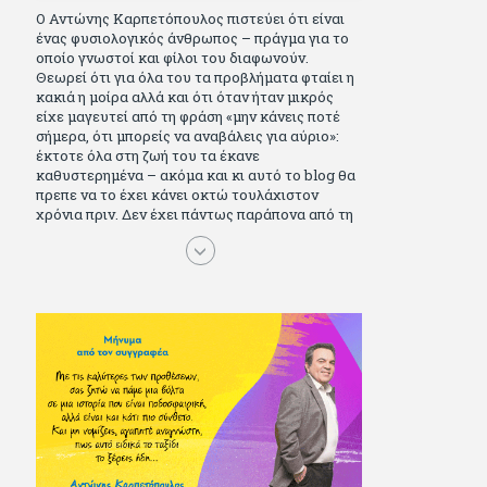
Ο Αντώνης Καρπετόπουλος πιστεύει ότι είναι
ένας φυσιολογικός άνθρωπος – πράγμα για το
οποίο γνωστοί και φίλοι του διαφωνούν.
Θεωρεί ότι για όλα του τα προβλήματα φταίει η
κακιά η μοίρα αλλά και ότι όταν ήταν μικρός
είχε μαγευτεί από τη φράση «μην κάνεις ποτέ
σήμερα, ότι μπορείς να αναβάλεις για αύριο»:
έκτοτε όλα στη ζωή του τα έκανε
καθυστερημένα – ακόμα και κι αυτό το blog θα
πρεπε να το έχει κάνει οκτώ τουλάχιστον
χρόνια πριν. Δεν έχει πάντως παράπονα από τη
ζωή του, ούτε και απωθημένα. Πέρασε ωραία
παιδικά χρόνια διαβάζοντας πολλά και σοβαρά
(Μπλέκ, Αγόρι, Μarvel Comics κι αργότερα
Βαβέλ, Παρά πέντε, πολύ Αλέξανδρο Δουμά και
αρκετό Ιούλιο Βέρν πριν τον κερδίσουν τα
αστυνομικά), απέκτησε τους σωστούς φίλους
κυρίως γιατί του άρεσε να κάνει παρέα με
μεγαλύτερους. Μεγαλώνοντας σπούδασε, έζησε
πολύ στο εξωτερικό, είδε εκατοντάδες ταινίες
κι έγραφε και στο περιοδικό Σινεμά, είχε
κάποιες αισθηματικές περιπέτειες που
σκόρπισαν γέλιο στους φίλους του - αν όχι και
στον ίδιο. Πήγε στρατό κανονικά στα σύνορα