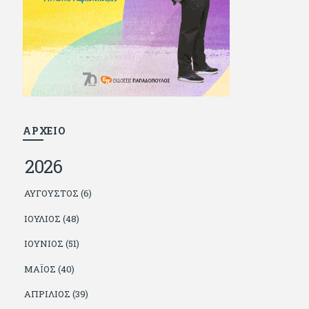
και διατήρησε μια καλή σχέση με την οικογένεια
του, την οποία αισθάνεται πως διάφορες φορές
έφερε σε δύσκολη θέση. Κείμενο με την
υπογραφή του πρωτοδημοσιεύτηκε στο
Φίλαθλο το 1992. Επέστρεψε οριστικά στην
Ελλάδα το 1998, δούλεψε για πολλούς (αφού
δυσκολεύεται να πει όχι), και κάποιοι, αν όχι και
όλοι, τον πλήρωσαν κι έμειναν και
ευχαριστημένοι από τη συνεργασία. Σήμερα
πλέον εργάζεται στον Sport Fm (όπου έχει
κλείσει εικοσαετία) και στη Sportday. Επαίρεται
ΑΡΧΕΙΟ
ότι λίγοι έχουν δει περισσότερο ποδόσφαιρο
από τον ίδιο και θεωρεί τον εαυτό του τυχερό
2026
γιατί είναι μέλος της γενιάς που απόλαυσε τους
μεγαλύτερους σε όλα τα σπορ. Δεν είναι
παντρεμένος, αλλά θαυμάζει όσους βρίσκουν το
ΑΎΓΟΥΣΤΟΣ (6)
κουράγιο να το κάνουν. Αντίθετα από πολλούς
φίλους του δεν πληρώνει διατροφές. Ελπίζει ότι
ΙΟΎΛΙΟΣ (48)
δεν έχει παιδιά. Απειλεί ότι θα γράφει όσο
υπάρχουν άνθρωποι που τον διαβάζουν, είτε
ΙΟΎΝΙΟΣ (51)
συμφωνώντας είτε διαφωνώντας.
ΜΆΙΟΣ (40)
ΑΠΡΊΛΙΟΣ (39)