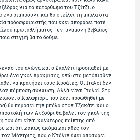
ξέδρας για το κατόρθωμα του Τζίτζι, ο
 ένα ριμπάουντ και θα στείλει τη μπάλα στα
ικία ποδοσφαιριστής που έχει σκοράρει ποτέ
αϊκού πρωταθλήματος - εν αναμονή βεβαίως
οια στιγμή θα το δούμε.
έλεγχο του αγώνα και ο Σπαλέτι προσπαθεί με
 βρει ένα γκολ πρόκρισης, ενώ στα μετόπισθεν
θεί να κρατήσει τους Κροάτες. Οι Ιταλοί δεν
λον κάμποση σύγχυση. Αλλά είναι Ιταλοί. Στο
λειώσει ο Καλαφιόρι, που έχει προωθηθεί με
α) θα περάσει την μπάλα στον Τζακάνι και ο
ποστολή των Ατζούρι θα βάλει τον γκολ της
 του ότι είναι καλύτερος παίκτης από
ου και ότι κακώς ακόμα και χθες τον
 τον Μόντριτς, που ο Ντάλιν έχει αποσύρει