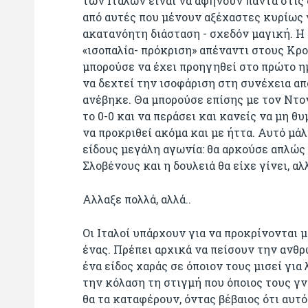
των Ιταλών είναι να αφήνουν πάντα στις 
από αυτές που μένουν αξέχαστες κυρίως 
ακατανόητη διάσταση - σχεδόν μαγική. Η 
«ισοπαλία- πρόκριση» απέναντι στους Κρ
μπορούσε να έχει προηγηθεί στο πρώτο ημ
να δεχτεί την ισοφάριση στη συνέχεια α
ανέβηκε. Θα μπορούσε επίσης με τον Ντο
το 0-0 και να περάσει και κανείς να μη θ
να προκριθεί ακόμα και με ήττα. Αυτό μά
είδους μεγάλη αγωνία: θα αρκούσε απλώς
Σλοβένους και η δουλειά θα είχε γίνει, αλ
Αλλαξε πολλά, αλλά..
Οι Ιταλοί υπάρχουν για να προκρίνονται μ
ένας. Πρέπει αρχικά να πείσουν την ανθ
ένα είδος χαράς σε όποιον τους μισεί για
την κόλαση τη στιγμή που όποιος τους γν
θα τα καταφέρουν, όντας βέβαιος ότι αυτό