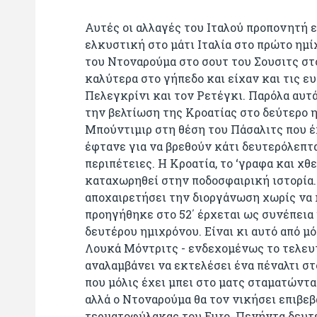
Αυτές οι αλλαγές του Ιταλού προπονητή 
ελκυστική στο μάτι Ιταλία στο πρώτο ημ
του Ντοναρούμα στο σουτ του Σουσιτς στο 
καλύτερα στο γήπεδο και είχαν και τις ε
Πελεγκρίνι και τον Ρετέγκι. Παρόλα αυτά
την βελτίωση της Κροατίας στο δεύτερο η
Μπούντιμιρ στη θέση του Πάσαλιτς που έκ
έφτανε για να βρεθούν κάτι δευτερόλεπτα
περιπέτειες. Η Κροατία, το ‘γραφα και χθε
καταχωρηθεί στην ποδοσφαιρική ιστορία.
αποχαιρετήσει την διοργάνωση χωρίς να κ
προηγήθηκε στο 52΄ έρχεται ως συνέπεια 
δευτέρου ημιχρόνου. Είναι κι αυτό από μ
Λουκά Μόντριτς - ενδεχομένως το τελευτ
αναλαμβάνει να εκτελέσει ένα πέναλτι στο
που μόλις έχει μπει στο ματς σταματώντα
αλλά ο Ντοναρούμα θα τον νικήσει επιβεβ
τερματοφύλακας του Euro. Πενήντα δευτε