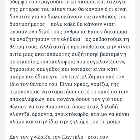
αδερφό του τραγουδιστή κι άκουσα και τα λόγια
της μητέρας του: είπαν πως θα κάνουν ό,τι είναι
δυνατόν για να διαλευκάνουν τις συνθήκες του
δυστυχήματος – πολύ καλά θα κάνουν γιατί
έχασαν ένα δικό τους άνθρωπο. Εχουν δικαίωμα
να αναζητήσουν την αλήθεια – ας σεβαστούμε τη
θλίψη τους. Αλλά αυτή η προσπάθεια ας μην γίνει
αιτία μιας ακατάπαυστης συζήτησης βασισμένη
σε εικασίες, «αποκαλύψεις που συγκλονίζουν»,
δημόσιους καυγάδες και κατάρες: είναι κάτι
ακόμα πιο άδικο για τον Παντελίδη και από τον
ίδιο τον θάνατό του. Είναι χρέος, νομίζω, της
οικογένειας να σταματήσει αυτό το εμπόριο των
αποκαλύψεων, που πονάνε όσους τον γιό τους
θέλουν να τον θυμούνται όπως ήταν, δηλαδή
γλεντζέ, άρχοντα, ανοιχτόκαρδο, έτοιμο να κάνει
πλάκα και στην ίδια την ζηλιάρα του τη μοίρα.
Δεν τον γνώριζα τον Παντέλο - έτσι τον