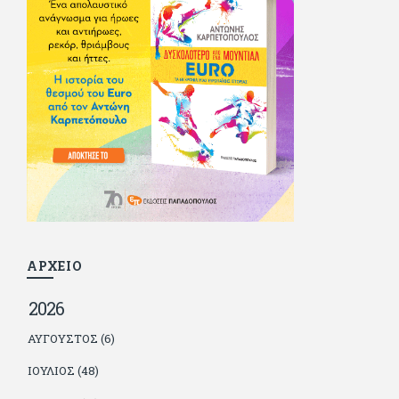
και διατήρησε μια καλή σχέση με την οικογένεια του, την
οποία αισθάνεται πως διάφορες φορές έφερε σε δύσκολη
θέση. Κείμενο με την υπογραφή του πρωτοδημοσιεύτηκε στο
Φίλαθλο το 1992. Επέστρεψε οριστικά στην Ελλάδα το 1998,
δούλεψε για πολλούς (αφού δυσκολεύεται να πει όχι), και
κάποιοι, αν όχι και όλοι, τον πλήρωσαν κι έμειναν και
ευχαριστημένοι από τη συνεργασία. Σήμερα πλέον εργάζεται
στον Sport Fm (όπου έχει κλείσει εικοσαετία) και στη
Sportday. Επαίρεται ότι λίγοι έχουν δει περισσότερο
ποδόσφαιρο από τον ίδιο και θεωρεί τον εαυτό του τυχερό
γιατί είναι μέλος της γενιάς που απόλαυσε τους μεγαλύτερους
σε όλα τα σπορ. Δεν είναι παντρεμένος, αλλά θαυμάζει όσους
βρίσκουν το κουράγιο να το κάνουν. Αντίθετα από πολλούς
φίλους του δεν πληρώνει διατροφές. Ελπίζει ότι δεν έχει
παιδιά. Απειλεί ότι θα γράφει όσο υπάρχουν άνθρωποι που
τον διαβάζουν, είτε συμφωνώντας είτε διαφωνώντας.
ΑΡΧΕΙΟ
2026
ΑΎΓΟΥΣΤΟΣ (6)
ΙΟΎΛΙΟΣ (48)