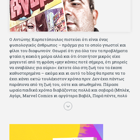
Ο Αντώνης Καρπετόπουλος πιστεύει ότι είναι ένας
φυσιολογικός άνθρωπος – πράγμα για το οποίο γνωστοί και
φίλοι του διαφωνούν. Θεωρεί ότι για όλα του τα προβλήματα
φταίει η κακιά η μοίρα αλλά και ότι όταν ήταν μικρός είχε
μαγευτεί από τη φράση «μην κάνεις ποτέ σήμερα, ότι μπορείς
να αναβάλεις για αύριο»: έκτοτε όλα στη ζωή του τα έκανε
καθυστερημένα – ακόμα και κι αυτό το blog θα πρεπε να το
έχει κάνει οκτώ τουλάχιστον χρόνια πριν. Δεν έχει πάντως
παράπονα από τη ζωή του, ούτε και απωθημένα. Πέρασε
ωραία παιδικά χρόνια διαβάζοντας πολλά και σοβαρά (Μπλέκ,
Αγόρι, Μarvel Comics κι αργότερα Βαβέλ, Παρά πέντε, πολύ
Αλέξανδρο Δουμά και αρκετό Ιούλιο Βέρν πριν τον κερδίσουν
τα αστυνομικά), απέκτησε τους σωστούς φίλους κυρίως γιατί
του άρεσε να κάνει παρέα με μεγαλύτερους. Μεγαλώνοντας
σπούδασε, έζησε πολύ στο εξωτερικό, είδε εκατοντάδες
ταινίες κι έγραφε και στο περιοδικό Σινεμά, είχε κάποιες
αισθηματικές περιπέτειες που σκόρπισαν γέλιο στους φίλους
του - αν όχι και στον ίδιο. Πήγε στρατό κανονικά στα σύνορα