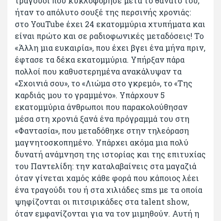
τραγούδι που κυκλοφόρησε μετά το θάνατο του,
ήταν το απόλυτο σουξέ της περσινής χρονιάς:
στο YouTube έχει 24 εκατομμύρια χτυπήματα και
είναι πρώτο και σε ραδιοφωνικές μεταδόσεις! Το
«Άλλη μια ευκαιρία», που έχει βγει ένα μήνα πριν,
έφτασε τα δέκα εκατομμύρια. Υπήρξαν πάρα
πολλοί που καθυστερημένα ανακάλυψαν τα
«Σχοινιά σου», το «Λιώμα στο γκρεμό», το «Της
καρδιάς μου το γραμμένο». Υπάρχουν 5
εκατομμύρια άνθρωποι που παρακολούθησαν
μέσα στη χρονιά ξανά ένα πρόγραμμά του στη
«Φαντασία», που μεταδόθηκε στην τηλεόραση
μαγνητοσκοπημένο. Υπάρχει ακόμα μια πολύ
δυνατή ανάμνηση της ιστορίας και της επιτυχίας
του Παντελίδη: την καταλαβαίνεις στα μαγαζιά
όταν γίνεται χαμός κάθε φορά που κάποιος λέει
ένα τραγούδι του ή στα χιλιάδες sms με τα οποία
ψηφίζονται οι πιτσιρικάδες στα talent show,
όταν εμφανίζονται για να τον μιμηθούν. Αυτή η