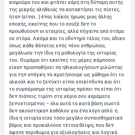
καψούρα του και φτάνει χάρη στη δύναμη αυτής
της μικρής αλήθειας να κατακτήσει τις πίστες,
ήταν (είναι…) ένας λαϊκός ήρωας μιας άλλης
εποχής, εκείνης που το σουξέ δεν το
προωθούσαν οι εταιρίες, αλλά πήγαινε από στόμα
σε στόμα. Ακόμα και το οδυνηρό τέλος του, άδικο
όπως κάθε θάνατος ενός νέου ανθρώπου,
μεγάλωσε την ίδια τη μυθολογία της ιστορίας
του. Θυμάμαι ότι εκείνες τις μέρες κάμποσοι
είχαν προσπαθήσει να ηθικολογήσουν μιλώντας
για την ανάγκη να κρατήσουμε ως μάθημα ότι το
αλκοόλ και το ξενύχτι είναι επικίνδυνα και ότι
το συμπέρασμα της ιστορίας πρέπει να είναι ότι
δεν πιάνεις τιμόνι στα χέρια σου χαράματα
ξενυχτισμένος – όλα αυτά τα κατά βάση σωστά
δεν ακούστηκαν καθόλου για ένα λόγο απλό: η
ίδια η ιστορία είχε τόσο μεγάλο συναισθηματικό
βάρος και προκαλούσε τέτοια θλίψη, που δεν
άφηνε περιθώρια για αξιολογήσεις και λογικά