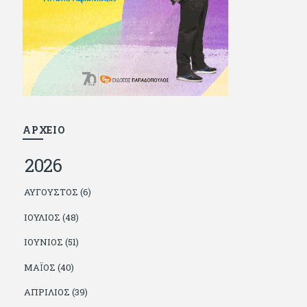
και διατήρησε μια καλή σχέση με την οικογένεια
του, την οποία αισθάνεται πως διάφορες φορές
έφερε σε δύσκολη θέση. Κείμενο με την
υπογραφή του πρωτοδημοσιεύτηκε στο
Φίλαθλο το 1992. Επέστρεψε οριστικά στην
Ελλάδα το 1998, δούλεψε για πολλούς (αφού
δυσκολεύεται να πει όχι), και κάποιοι, αν όχι και
όλοι, τον πλήρωσαν κι έμειναν και
ευχαριστημένοι από τη συνεργασία. Σήμερα
πλέον εργάζεται στον Sport Fm (όπου έχει
κλείσει εικοσαετία) και στη Sportday. Επαίρεται
ΑΡΧΕΙΟ
ότι λίγοι έχουν δει περισσότερο ποδόσφαιρο
από τον ίδιο και θεωρεί τον εαυτό του τυχερό
2026
γιατί είναι μέλος της γενιάς που απόλαυσε τους
μεγαλύτερους σε όλα τα σπορ. Δεν είναι
παντρεμένος, αλλά θαυμάζει όσους βρίσκουν το
ΑΎΓΟΥΣΤΟΣ (6)
κουράγιο να το κάνουν. Αντίθετα από πολλούς
φίλους του δεν πληρώνει διατροφές. Ελπίζει ότι
ΙΟΎΛΙΟΣ (48)
δεν έχει παιδιά. Απειλεί ότι θα γράφει όσο
υπάρχουν άνθρωποι που τον διαβάζουν, είτε
ΙΟΎΝΙΟΣ (51)
συμφωνώντας είτε διαφωνώντας.
ΜΆΙΟΣ (40)
ΑΠΡΊΛΙΟΣ (39)