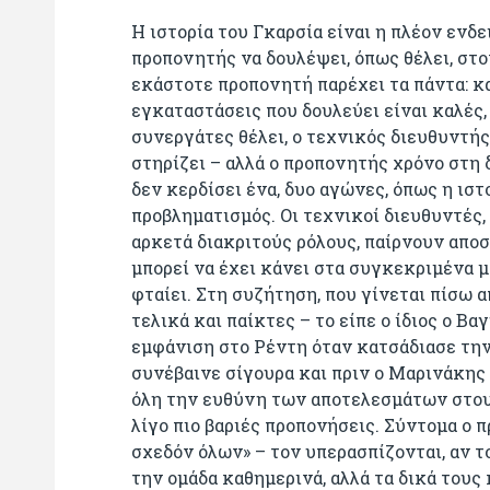
Η ιστορία του Γκαρσία είναι η πλέον ενδε
προπονητής να δουλέψει, όπως θέλει, στ
εκάστοτε προπονητή παρέχει τα πάντα: κα
εγκαταστάσεις που δουλεύει είναι καλές, 
συνεργάτες θέλει, ο τεχνικός διευθυντής,
στηρίζει – αλλά ο προπονητής χρόνο στη δ
δεν κερδίσει ένα, δυο αγώνες, όπως η ιστ
προβληματισμός. Οι τεχνικοί διευθυντές, 
αρκετά διακριτούς ρόλους, παίρνουν αποσ
μπορεί να έχει κάνει στα συγκεκριμένα μα
φταίει. Στη συζήτηση, που γίνεται πίσω 
τελικά και παίκτες – το είπε ο ίδιος ο 
εμφάνιση στο Ρέντη όταν κατσάδιασε την 
συνέβαινε σίγουρα και πριν ο Μαρινάκης 
όλη την ευθύνη των αποτελεσμάτων στους
λίγο πιο βαριές προπονήσεις. Σύντομα ο 
σχεδόν όλων» – τον υπερασπίζονται, αν τ
την ομάδα καθημερινά, αλλά τα δικά τους