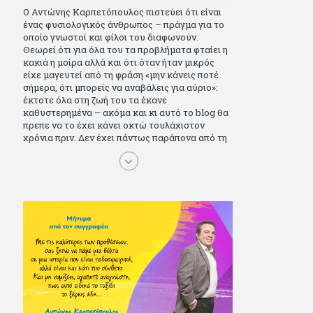
Ο Αντώνης Καρπετόπουλος πιστεύει ότι είναι
ένας φυσιολογικός άνθρωπος – πράγμα για το
οποίο γνωστοί και φίλοι του διαφωνούν.
Θεωρεί ότι για όλα του τα προβλήματα φταίει η
κακιά η μοίρα αλλά και ότι όταν ήταν μικρός
είχε μαγευτεί από τη φράση «μην κάνεις ποτέ
σήμερα, ότι μπορείς να αναβάλεις για αύριο»:
έκτοτε όλα στη ζωή του τα έκανε
καθυστερημένα – ακόμα και κι αυτό το blog θα
πρεπε να το έχει κάνει οκτώ τουλάχιστον
χρόνια πριν. Δεν έχει πάντως παράπονα από τη
ζωή του, ούτε και απωθημένα. Πέρασε ωραία
παιδικά χρόνια διαβάζοντας πολλά και σοβαρά
(Μπλέκ, Αγόρι, Μarvel Comics κι αργότερα
Βαβέλ, Παρά πέντε, πολύ Αλέξανδρο Δουμά και
αρκετό Ιούλιο Βέρν πριν τον κερδίσουν τα
αστυνομικά), απέκτησε τους σωστούς φίλους
κυρίως γιατί του άρεσε να κάνει παρέα με
μεγαλύτερους. Μεγαλώνοντας σπούδασε, έζησε
πολύ στο εξωτερικό, είδε εκατοντάδες ταινίες
κι έγραφε και στο περιοδικό Σινεμά, είχε
κάποιες αισθηματικές περιπέτειες που
σκόρπισαν γέλιο στους φίλους του - αν όχι και
στον ίδιο. Πήγε στρατό κανονικά στα σύνορα