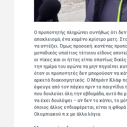
Ο προπονητής πληρώνει συνήθως ότι δεν ή
αποκλεισμό, ένα χαμένο κρίσιμο ματς. Στ
να αντέξει. Όμως προσοχή: κανένας προπο
μοναδικός υπαίτιος τέτοιου είδους αποτε
οι νίκες και οι ήττες είναι σπανίως δικέ
την ημέρα του αγώνα να μην πηγαίνει καν
όταν οι προπονητές δεν μπορούσαν να κάν
αρκετά διακοσμητικός. Ο Μπράιν Κλάφ π
έφευγε από τον πάγκο πριν τα παιγνίδια 
που δουλεύει όλη την εβδομάδα, αυτό θα μ
να έχει δουλέψει – αν δεν το κάνει, το μ
όποιος άλλος ενδιαφέρεται, είναι η φθορά
Ολυμπιακού π.χ με άλλα λόγια.