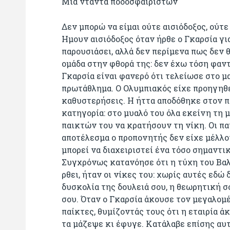
Μια νταντά ποδοσφαιριστών
Δεν μπορώ να είμαι ούτε αισιόδοξος, ούτ
Ημουν αισιόδοξος όταν ήρθε ο Γκαρσία γι
παρουσιάσει, αλλά δεν περίμενα πως δεν 
ομάδα στην φθορά της: δεν έχω τόση φαν
Γκαρσία είναι φανερό ότι τελείωσε στο 
πρωτάθλημα. Ο Ολυμπιακός είχε προηγηθεί 
καθυστερήσεις. Η ήττα αποδόθηκε στον π
κατηγορία: στο μυαλό του όλα εκείνη τη 
παικτών του να κρατήσουν τη νίκη. Οι πα
αποτέλεσμα ο προπονητής δεν είχε μέλλον
μπορεί να διαχειριστεί ένα τόσο σημαντικ
Συγχρόνως κατανόησε ότι η τύχη του Βαλ
ρθει, ήταν οι νίκες του: χωρίς αυτές εδώ 
δυσκολία της δουλειά σου, η θεωρητική σ
σου. Όταν ο Γκαρσία άκουσε τον μεγαλομ
παίκτες, θυμίζοντάς τους ότι η εταιρία άκ
τα μάζεψε κι έφυγε. Κατάλαβε επίσης αυτ