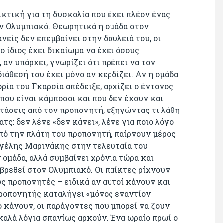
ικτική για τη δυσκολία που έχει πλέον ένας
ον Ολυμπιακό. Θεωρητικά η ομάδα στον
νείς δεν επεμβαίνει στην δουλειά του, οι
ο ίδιος έχει δικαίωμα να έχει όσους
 αν υπάρχει, γνωρίζει ότι πρέπει να τον
ιάθεσή του έχει μόνο αν κερδίζει. Αν η ομάδα
ορία του Γκαρσία απέδειξε, αρχίζει ο έντονος
που είναι κάμποσοι και που δεν έχουν και
τάσεις από τον προπονητή, εξηγώντας τι λάθη
τς: δεν λένε «δεν κάνει», λένε για ποιο λόγο
από την πλάτη του προπονητή, παίρνουν μέρος
Βαγγέλης Μαρινάκης στην τελευταία του
ομάδα, αλλά συμβαίνει χρόνια τώρα και
βρεθεί στον Ολυμπιακό. Οι παίκτες ρίχνουν
 προπονητές – ειδικά αν αυτοί κάνουν και
προπονητής καταλήγει «μόνος εναντίον
ο κάνουν, οι παράγοντες που μπορεί να ζουν
 καλά λόγια σπανίως αρκούν. Ένα ωραίο πρωί ο