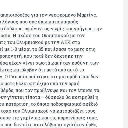
ε απαισιόδοξος για τον νεοφερμένο Μαρτίνς.
α λόγους που σας έχω κατά καιρούς
θα δούλευε, αφήνοντας νωρίς και γρήγορα την
τασία. Η σχέση του Ολυμπιακού με τον
ματς του Ολυμπιακού με την ΑΕΚ στο
με 1-0 μέχρι το 85΄και έχασε το ματς στις
ροπονητή, που ποτέ δεν δέχτηκε την
μέρα είχαν γίνει σωστά και ήταν ευθύνη των
ίκτες κατάλαβαν ότι μετά από αυτό το
. Ο Γκαρσία πείστηκε ότι μια ομάδα που δεν
ό ματς θέλει φτιάξιμο από την αρχή.
βέρδε, που τον προξένεψε και τον έπεισε να
δεν γίνεται τίποτα – δύσκολα θα εκτιμηθεί η
ου κατάρτιση, το όποιο ποδοσφαιρικό σχέδιό
έτοχο του Ολυμπιακού να κατσαδιάζει τους
ουσε τις γκρίνιες και τις παραινέσεις τους,
ό που δεν είχα καταλάβει κι εγώ όταν ήρθε,