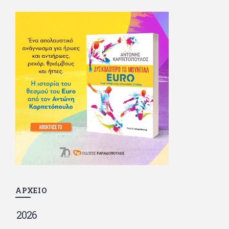
σπούδασε, έζησε πολύ στο εξωτερικό, είδε εκατοντάδες
ταινίες κι έγραφε και στο περιοδικό Σινεμά, είχε κάποιες
αισθηματικές περιπέτειες που σκόρπισαν γέλιο στους φίλους
του - αν όχι και στον ίδιο. Πήγε στρατό κανονικά στα σύνορα
και διατήρησε μια καλή σχέση με την οικογένεια του, την
οποία αισθάνεται πως διάφορες φορές έφερε σε δύσκολη
θέση. Κείμενο με την υπογραφή του πρωτοδημοσιεύτηκε στο
Φίλαθλο το 1992. Επέστρεψε οριστικά στην Ελλάδα το 1998,
δούλεψε για πολλούς (αφού δυσκολεύεται να πει όχι), και
κάποιοι, αν όχι και όλοι, τον πλήρωσαν κι έμειναν και
ευχαριστημένοι από τη συνεργασία. Σήμερα πλέον εργάζεται
στον Sport Fm (όπου έχει κλείσει εικοσαετία) και στη
Sportday. Επαίρεται ότι λίγοι έχουν δει περισσότερο
ποδόσφαιρο από τον ίδιο και θεωρεί τον εαυτό του τυχερό
γιατί είναι μέλος της γενιάς που απόλαυσε τους μεγαλύτερους
σε όλα τα σπορ. Δεν είναι παντρεμένος, αλλά θαυμάζει όσους
βρίσκουν το κουράγιο να το κάνουν. Αντίθετα από πολλούς
φίλους του δεν πληρώνει διατροφές. Ελπίζει ότι δεν έχει
παιδιά. Απειλεί ότι θα γράφει όσο υπάρχουν άνθρωποι που
τον διαβάζουν, είτε συμφωνώντας είτε διαφωνώντας.
ΑΡΧΕΙΟ
2026