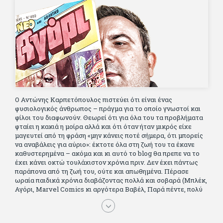
Ο Αντώνης Καρπετόπουλος πιστεύει ότι είναι ένας
φυσιολογικός άνθρωπος – πράγμα για το οποίο γνωστοί και
φίλοι του διαφωνούν. Θεωρεί ότι για όλα του τα προβλήματα
φταίει η κακιά η μοίρα αλλά και ότι όταν ήταν μικρός είχε
μαγευτεί από τη φράση «μην κάνεις ποτέ σήμερα, ότι μπορείς
να αναβάλεις για αύριο»: έκτοτε όλα στη ζωή του τα έκανε
καθυστερημένα – ακόμα και κι αυτό το blog θα πρεπε να το
έχει κάνει οκτώ τουλάχιστον χρόνια πριν. Δεν έχει πάντως
παράπονα από τη ζωή του, ούτε και απωθημένα. Πέρασε
ωραία παιδικά χρόνια διαβάζοντας πολλά και σοβαρά (Μπλέκ,
Αγόρι, Μarvel Comics κι αργότερα Βαβέλ, Παρά πέντε, πολύ
Αλέξανδρο Δουμά και αρκετό Ιούλιο Βέρν πριν τον κερδίσουν
τα αστυνομικά), απέκτησε τους σωστούς φίλους κυρίως γιατί
του άρεσε να κάνει παρέα με μεγαλύτερους. Μεγαλώνοντας