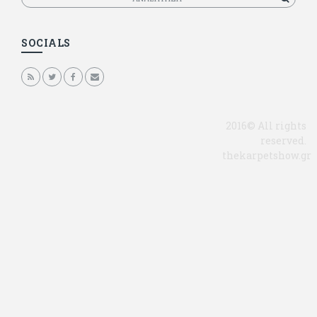
SOCIALS
2016© All rights
reserved.
thekarpetshow.gr