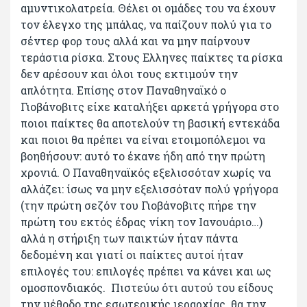
αμυντικολατρεία. Θέλει οι ομάδες του να έχουν
τον έλεγχο της μπάλας, να παίζουν πολύ για το
σέντερ φορ τους αλλά και να μην παίρνουν
τεράστια ρίσκα. Στους Ελληνες παίκτες τα ρίσκα
δεν αρέσουν και όλοι τους εκτιμούν την
απλότητα. Επίσης στον Παναθηναϊκό ο
Γιοβάνοβιτς είχε καταλήξει αρκετά γρήγορα στο
ποιοι παίκτες θα αποτελούν τη βασική εντεκάδα
και ποιοι θα πρέπει να είναι ετοιμοπόλεμοι να
βοηθήσουν: αυτό το έκανε ήδη από την πρώτη
χρονιά. Ο Παναθηναϊκός εξελισσόταν χωρίς να
αλλάζει: ίσως να μην εξελισσόταν πολύ γρήγορα
(την πρώτη σεζόν του Γιοβάνοβιτς πήρε την
πρώτη του εκτός έδρας νίκη τον Ιανουάριο…)
αλλά η στήριξη των παικτών ήταν πάντα
δεδομένη και γιατί οι παίκτες αυτοί ήταν
επιλογές του: επιλογές πρέπει να κάνει και ως
ομοσπονδιακός. Πιστεύω ότι αυτού του είδους
την μέθοδο της εσωτερικής ιεραρχίας θα την