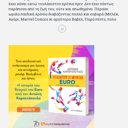
έχει κάνει οκτώ τουλάχιστον χρόνια πριν. Δεν έχει πάντως
παράπονα από τη ζωή του, ούτε και απωθημένα. Πέρασε
ωραία παιδικά χρόνια διαβάζοντας πολλά και σοβαρά (Μπλέκ,
Αγόρι, Μarvel Comics κι αργότερα Βαβέλ, Παρά πέντε, πολύ
Αλέξανδρο Δουμά και αρκετό Ιούλιο Βέρν πριν τον κερδίσουν
τα αστυνομικά), απέκτησε τους σωστούς φίλους κυρίως γιατί
του άρεσε να κάνει παρέα με μεγαλύτερους. Μεγαλώνοντας
σπούδασε, έζησε πολύ στο εξωτερικό, είδε εκατοντάδες
ταινίες κι έγραφε και στο περιοδικό Σινεμά, είχε κάποιες
αισθηματικές περιπέτειες που σκόρπισαν γέλιο στους φίλους
του - αν όχι και στον ίδιο. Πήγε στρατό κανονικά στα σύνορα
και διατήρησε μια καλή σχέση με την οικογένεια του, την
οποία αισθάνεται πως διάφορες φορές έφερε σε δύσκολη
θέση. Κείμενο με την υπογραφή του πρωτοδημοσιεύτηκε στο
Φίλαθλο το 1992. Επέστρεψε οριστικά στην Ελλάδα το 1998,
δούλεψε για πολλούς (αφού δυσκολεύεται να πει όχι), και
κάποιοι, αν όχι και όλοι, τον πλήρωσαν κι έμειναν και
ευχαριστημένοι από τη συνεργασία. Σήμερα πλέον εργάζεται
στον Sport Fm (όπου έχει κλείσει εικοσαετία) και στη
Sportday. Επαίρεται ότι λίγοι έχουν δει περισσότερο
ποδόσφαιρο από τον ίδιο και θεωρεί τον εαυτό του τυχερό
γιατί είναι μέλος της γενιάς που απόλαυσε τους μεγαλύτερους
σε όλα τα σπορ. Δεν είναι παντρεμένος, αλλά θαυμάζει όσους
βρίσκουν το κουράγιο να το κάνουν. Αντίθετα από πολλούς
φίλους του δεν πληρώνει διατροφές. Ελπίζει ότι δεν έχει