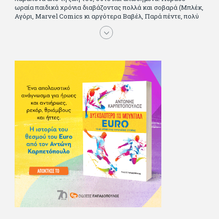
ωραία παιδικά χρόνια διαβάζοντας πολλά και σοβαρά (Μπλέκ,
Αγόρι, Μarvel Comics κι αργότερα Βαβέλ, Παρά πέντε, πολύ
Αλέξανδρο Δουμά και αρκετό Ιούλιο Βέρν πριν τον κερδίσουν
τα αστυνομικά), απέκτησε τους σωστούς φίλους κυρίως γιατί
του άρεσε να κάνει παρέα με μεγαλύτερους. Μεγαλώνοντας
σπούδασε, έζησε πολύ στο εξωτερικό, είδε εκατοντάδες
ταινίες κι έγραφε και στο περιοδικό Σινεμά, είχε κάποιες
αισθηματικές περιπέτειες που σκόρπισαν γέλιο στους φίλους
του - αν όχι και στον ίδιο. Πήγε στρατό κανονικά στα σύνορα
και διατήρησε μια καλή σχέση με την οικογένεια του, την
οποία αισθάνεται πως διάφορες φορές έφερε σε δύσκολη
θέση. Κείμενο με την υπογραφή του πρωτοδημοσιεύτηκε στο
Φίλαθλο το 1992. Επέστρεψε οριστικά στην Ελλάδα το 1998,
δούλεψε για πολλούς (αφού δυσκολεύεται να πει όχι), και
κάποιοι, αν όχι και όλοι, τον πλήρωσαν κι έμειναν και
ευχαριστημένοι από τη συνεργασία. Σήμερα πλέον εργάζεται
στον Sport Fm (όπου έχει κλείσει εικοσαετία) και στη
Sportday. Επαίρεται ότι λίγοι έχουν δει περισσότερο
ποδόσφαιρο από τον ίδιο και θεωρεί τον εαυτό του τυχερό
γιατί είναι μέλος της γενιάς που απόλαυσε τους μεγαλύτερους
σε όλα τα σπορ. Δεν είναι παντρεμένος, αλλά θαυμάζει όσους
βρίσκουν το κουράγιο να το κάνουν. Αντίθετα από πολλούς
φίλους του δεν πληρώνει διατροφές. Ελπίζει ότι δεν έχει
παιδιά. Απειλεί ότι θα γράφει όσο υπάρχουν άνθρωποι που
τον διαβάζουν, είτε συμφωνώντας είτε διαφωνώντας.