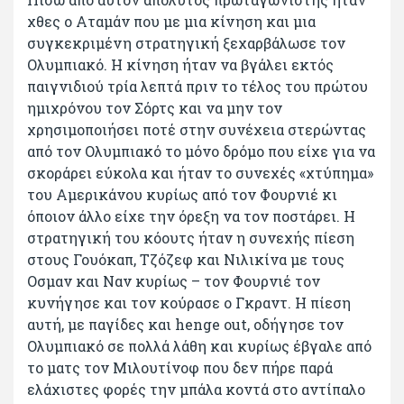
χθες ο Αταμάν που με μια κίνηση και μια
συγκεκριμένη στρατηγική ξεχαρβάλωσε τον
Ολυμπιακό. Η κίνηση ήταν να βγάλει εκτός
παιγνιδιού τρία λεπτά πριν το τέλος του πρώτου
ημιχρόνου τον Σόρτς και να μην τον
χρησιμοποιήσει ποτέ στην συνέχεια στερώντας
από τον Ολυμπιακό το μόνο δρόμο που είχε για να
σκοράρει εύκολα και ήταν το συνεχές «χτύπημα»
του Αμερικάνου κυρίως από τον Φουρνιέ κι
όποιον άλλο είχε την όρεξη να τον ποστάρει. Η
στρατηγική του κόουτς ήταν η συνεχής πίεση
στους Γουόκαπ, Τζόζεφ και Νιλικίνα με τους
Οσμαν και Ναν κυρίως – τον Φουρνιέ τον
κυνήγησε και τον κούρασε ο Γκραντ. Η πίεση
αυτή, με παγίδες και henge out, οδήγησε τον
Ολυμπιακό σε πολλά λάθη και κυρίως έβγαλε από
το ματς τον Μιλουτίνοφ που δεν πήρε παρά
ελάχιστες φορές την μπάλα κοντά στο αντίπαλο