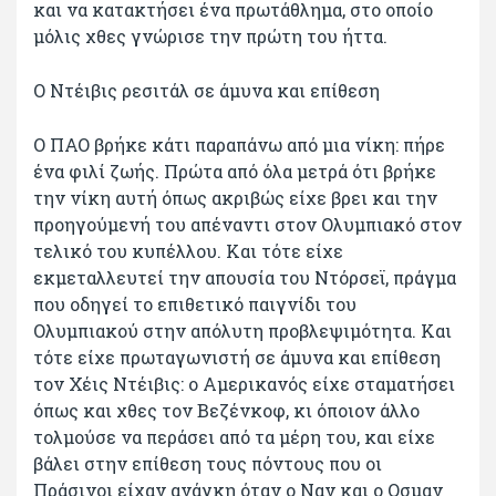
και να κατακτήσει ένα πρωτάθλημα, στο οποίο
μόλις χθες γνώρισε την πρώτη του ήττα.
Ο Ντέιβις ρεσιτάλ σε άμυνα και επίθεση
Ο ΠΑΟ βρήκε κάτι παραπάνω από μια νίκη: πήρε
ένα φιλί ζωής. Πρώτα από όλα μετρά ότι βρήκε
την νίκη αυτή όπως ακριβώς είχε βρει και την
προηγούμενή του απέναντι στον Ολυμπιακό στον
τελικό του κυπέλλου. Και τότε είχε
εκμεταλλευτεί την απουσία του Ντόρσεϊ, πράγμα
που οδηγεί το επιθετικό παιγνίδι του
Ολυμπιακού στην απόλυτη προβλεψιμότητα. Και
τότε είχε πρωταγωνιστή σε άμυνα και επίθεση
τον Χέις Ντέιβις: ο Αμερικανός είχε σταματήσει
όπως και χθες τον Βεζένκοφ, κι όποιον άλλο
τολμούσε να περάσει από τα μέρη του, και είχε
βάλει στην επίθεση τους πόντους που οι
Πράσινοι είχαν ανάγκη όταν ο Ναν και ο Οσμαν