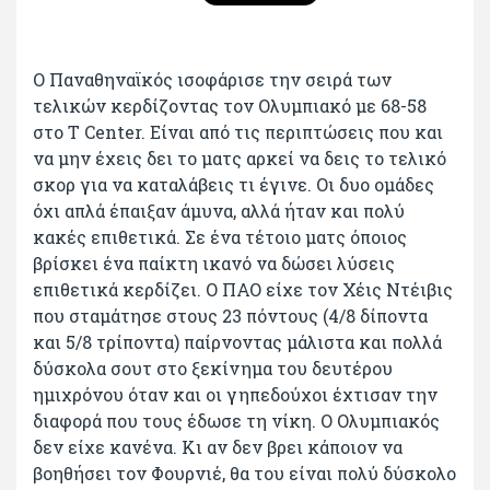
Ο Παναθηναϊκός ισοφάρισε την σειρά των
τελικών κερδίζοντας τον Ολυμπιακό με 68-58
στο T Center. Είναι από τις περιπτώσεις που και
να μην έχεις δει το ματς αρκεί να δεις το τελικό
σκορ για να καταλάβεις τι έγινε. Οι δυο ομάδες
όχι απλά έπαιξαν άμυνα, αλλά ήταν και πολύ
κακές επιθετικά. Σε ένα τέτοιο ματς όποιος
βρίσκει ένα παίκτη ικανό να δώσει λύσεις
επιθετικά κερδίζει. Ο ΠΑΟ είχε τον Χέις Ντέιβις
που σταμάτησε στους 23 πόντους (4/8 δίποντα
και 5/8 τρίποντα) παίρνοντας μάλιστα και πολλά
δύσκολα σουτ στο ξεκίνημα του δευτέρου
ημιχρόνου όταν και οι γηπεδούχοι έχτισαν την
διαφορά που τους έδωσε τη νίκη. Ο Ολυμπιακός
δεν είχε κανένα. Κι αν δεν βρει κάποιον να
βοηθήσει τον Φουρνιέ, θα του είναι πολύ δύσκολο