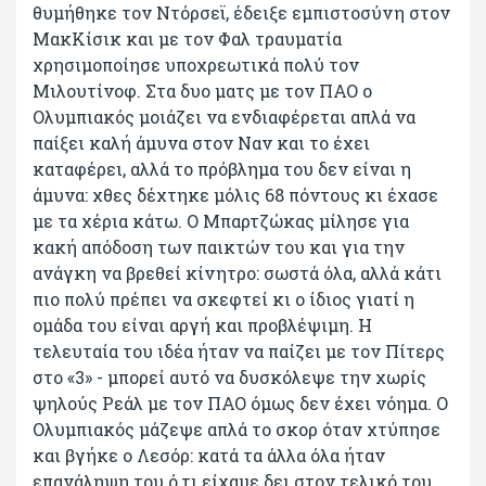
θυμήθηκε τον Ντόρσεϊ, έδειξε εμπιστοσύνη στον
ΜακΚίσικ και με τον Φαλ τραυματία
χρησιμοποίησε υποχρεωτικά πολύ τον
Μιλουτίνοφ. Στα δυο ματς με τον ΠΑΟ ο
Ολυμπιακός μοιάζει να ενδιαφέρεται απλά να
παίξει καλή άμυνα στον Ναν και το έχει
καταφέρει, αλλά το πρόβλημα του δεν είναι η
άμυνα: χθες δέχτηκε μόλις 68 πόντους κι έχασε
με τα χέρια κάτω. Ο Μπαρτζώκας μίλησε για
κακή απόδοση των παικτών του και για την
ανάγκη να βρεθεί κίνητρο: σωστά όλα, αλλά κάτι
πιο πολύ πρέπει να σκεφτεί κι ο ίδιος γιατί η
ομάδα του είναι αργή και προβλέψιμη. Η
τελευταία του ιδέα ήταν να παίζει με τον Πίτερς
στο «3» - μπορεί αυτό να δυσκόλεψε την χωρίς
ψηλούς Ρεάλ με τον ΠΑΟ όμως δεν έχει νόημα. Ο
Ολυμπιακός μάζεψε απλά το σκορ όταν χτύπησε
και βγήκε ο Λεσόρ: κατά τα άλλα όλα ήταν
επανάληψη του ό,τι είχαμε δει στον τελικό του