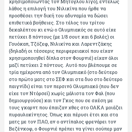
χρησιμοποιώντας τον Μήτογλου λίγο), εντελώς
λάθος η επιλογή του Νιλικίνα που ήρθε να
προσθέσει την δική του αδυναμία να δώσει
επιθετικά βοήθειες. Στο τέλος του τρίτου
δεκαλέπτου κι ενώ ο Ολυμπιακός σε αυτό είχε
πετύχει 8 πόντους (με 1/8 σουτ και 6 βολές) οι
Γουόκαπ, Τζόζεφ, Νιλικίνα και Λαρεντζάκης
(δηλαδή οι τέσσερις περιφερειακοί που είχαν
χρησιμοποιηθεί δίπλα στον Φουρνιέ) είχαν όλοι
μαζί πετύχει 2 πόντους. Αυτό που βλέπουμε σε
τρία ημίχρονα από τον Ολυμπιακό (στο δεύτερο
στο πρώτο ματς στο ΣΕΦ και στα δυο στο δεύτερο
παιγνίδι) είναι τον περσινό Ολυμπιακό (που δεν
είχε τον Ντόρσεϊ) χωρίς μάλιστα τον Φαλ (που
δημιουργούσε) και τον Γκος που σε σχέση με
τους γκαρντ που έπαιζαν χθες στο ΟΑΚΑ μοιάζει
πυραυλοκίνητος. Όπως και πέρυσι έτσι και στα
ματς με τον ΠΑΟ, αν ο αντίπαλος φρενάρει τον
Βεζένκοφ, ο Φουρνιέ πρέπει να γίνει σούπερ μαν