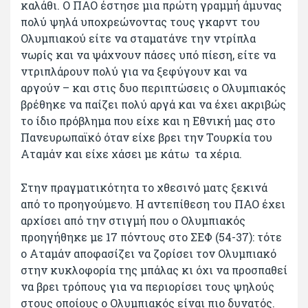
καλάθι. Ο ΠΑΟ έστησε μια πρώτη γραμμή άμυνας
πολύ ψηλά υποχρεώνοντας τους γκαρντ του
Ολυμπιακού είτε να σταματάνε την ντρίπλα
νωρίς και να ψάχνουν πάσες υπό πίεση, είτε να
ντριπλάρουν πολύ για να ξεφύγουν και να
αργούν – και στις δυο περιπτώσεις ο Ολυμπιακός
βρέθηκε να παίζει πολύ αργά και να έχει ακριβώς
το ίδιο πρόβλημα που είχε και η Εθνική μας στο
Πανευρωπαϊκό όταν είχε βρει την Τουρκία του
Αταμάν και είχε χάσει με κάτω τα χέρια.
Στην πραγματικότητα το χθεσινό ματς ξεκινά
από το προηγούμενο. Η αντεπίθεση του ΠΑΟ έχει
αρχίσει από την στιγμή που ο Ολυμπιακός
προηγήθηκε με 17 πόντους στο ΣΕΦ (54-37): τότε
ο Αταμάν αποφασίζει να ζορίσει τον Ολυμπιακό
στην κυκλοφορία της μπάλας κι όχι να προσπαθεί
να βρει τρόπους για να περιορίσει τους ψηλούς
στους οποίους ο Ολυμπιακός είναι πιο δυνατός.