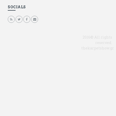
SOCIALS
2016© All rights
reserved.
thekarpetshow.gr