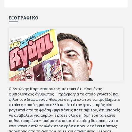
ΒΙΟΓΡΑΦΙΚΟ
Ο Αντώνης Καρπετόπουλος πιστεύει ότι είναι ένας
φυσιολογικός άνθρωπος – πράγμα για το οποίο γνωστοί και
φίλοι του διαφωνούν. Θεωρεί ότι για όλα του τα προβλήματα
φταίει η κακιά η μοίρα αλλά και ότι όταν ήταν μικρός είχε
μαγευτεί από τη φράση «μην κάνεις ποτέ σήμερα, ότι μπορείς
να αναβάλεις για αύριο»: έκτοτε όλα στη ζωή του τα έκανε
καθυστερημένα – ακόμα και κι αυτό το blog θα πρεπε να το
έχει κάνει οκτώ τουλάχιστον χρόνια πριν. Δεν έχει πάντως
παράπονα από τη ζωή του, ούτε και απωθημένα. Πέρασε