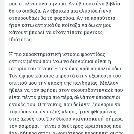
μου στέλνει ένα μήνυμα. Αν έβρισκα ένα βιβλίο
θα το διάβαζα. Αν έβρισκα μια αλυσίδα ή ένα
σταυρουδάκι θα το φορούσα. Αν τα παπούτσια
ήταν έστω αντρικά θα κοίταζα να δω αν μου
κάνουν: μπορεί να είχαν τίποτα μαγικές
ιδιότητες.
Η πιο χαρακτηριστική ιστορία φροντίδας
αντικειμένου που έχω να διηγούμαι είναι η
ιστορία του πίνακα – την έχω γράψει παλιά εδώ.
Τον άφησε κάποιος μπροστά στην εξώπορτα του
σπιτιού μου την εποχή της πανδημίας. Μάλλον
ήθελε να τον αφήσει στον σκουπιδοντενεκέ που
είναι πέντε μέτρα πιο πέρα, αλλά τον έπιασαν οι
ενοχές του. Ο πίνακας, που δείχνει ζευγάρια να
χορεύουν σε ένα τζαζ κλαμπ, ήταν φθαρμένος
στις άκρες του. Τον έδωσα για επισκευή: σήμερα
τον χαίρομαι – είναι ο δεύτερος ωραιότερος που
έχω σήμερα σπίτι, ο ωραιότερος παραμένει αυτός