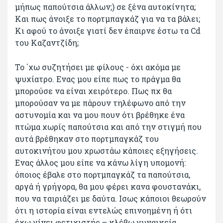
μήπως παπούτσια άλλων;) σε ξένα αυτοκίνητα;
Και πως άνοιξε το πορτμπαγκάζ για να τα βάλει;
Κι αφού το άνοιξε γιατί δεν έπαιρνε έστω τα Cd
του Καζαντζίδη;
Το ΄χω συζητήσει με φίλους - όχι ακόμα με
ψυχίατρο. Ενας μου είπε πως το πράγμα θα
μπορούσε να είναι χειρότερο. Πως πχ θα
μπορούσαν να με πάρουν τηλέφωνο από την
αστυνομία και να μου πουν ότι βρέθηκε ένα
πτώμα χωρίς παπούτσια και από την στιγμή που
αυτά βρέθηκαν στο πορτμπαγκάζ του
αυτοκινήτου μου χρωστάω κάποιες εξηγήσεις.
Ενας άλλος μου είπε να κάνω λίγη υπομονή:
όποιος έβαλε στο πορτμπαγκάζ τα παπούτσια,
αργά ή γρήγορα, θα μου φέρει κανα φουστανάκι,
που να ταιριάζει με δαύτα. Ισως κάποιοι θεωρούν
ότι η ιστορία είναι εντελώς επινοημένη ή ότι
έχω γίνει φετιχιστής – κλέβω γυναικεία