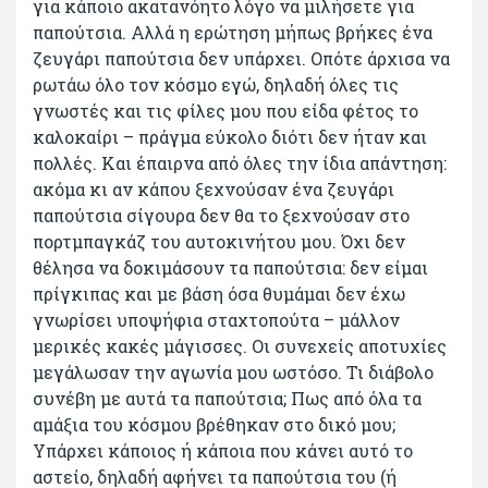
για κάποιο ακατανόητο λόγο να μιλήσετε για
παπούτσια. Αλλά η ερώτηση μήπως βρήκες ένα
ζευγάρι παπούτσια δεν υπάρχει. Οπότε άρχισα να
ρωτάω όλο τον κόσμο εγώ, δηλαδή όλες τις
γνωστές και τις φίλες μου που είδα φέτος το
καλοκαίρι – πράγμα εύκολο διότι δεν ήταν και
πολλές. Και έπαιρνα από όλες την ίδια απάντηση:
ακόμα κι αν κάπου ξεχνούσαν ένα ζευγάρι
παπούτσια σίγουρα δεν θα το ξεχνούσαν στο
πορτμπαγκάζ του αυτοκινήτου μου. Όχι δεν
θέλησα να δοκιμάσουν τα παπούτσια: δεν είμαι
πρίγκιπας και με βάση όσα θυμάμαι δεν έχω
γνωρίσει υποψήφια σταχτοπούτα – μάλλον
μερικές κακές μάγισσες. Οι συνεχείς αποτυχίες
μεγάλωσαν την αγωνία μου ωστόσο. Τι διάβολο
συνέβη με αυτά τα παπούτσια; Πως από όλα τα
αμάξια του κόσμου βρέθηκαν στο δικό μου;
Υπάρχει κάποιος ή κάποια που κάνει αυτό το
αστείο, δηλαδή αφήνει τα παπούτσια του (ή