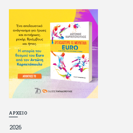
σπούδασε, έζησε πολύ στο εξωτερικό, είδε εκατοντάδες
ταινίες κι έγραφε και στο περιοδικό Σινεμά, είχε κάποιες
αισθηματικές περιπέτειες που σκόρπισαν γέλιο στους φίλους
του - αν όχι και στον ίδιο. Πήγε στρατό κανονικά στα σύνορα
και διατήρησε μια καλή σχέση με την οικογένεια του, την
οποία αισθάνεται πως διάφορες φορές έφερε σε δύσκολη
θέση. Κείμενο με την υπογραφή του πρωτοδημοσιεύτηκε στο
Φίλαθλο το 1992. Επέστρεψε οριστικά στην Ελλάδα το 1998,
δούλεψε για πολλούς (αφού δυσκολεύεται να πει όχι), και
κάποιοι, αν όχι και όλοι, τον πλήρωσαν κι έμειναν και
ευχαριστημένοι από τη συνεργασία. Σήμερα πλέον εργάζεται
στον Sport Fm (όπου έχει κλείσει εικοσαετία) και στη
Sportday. Επαίρεται ότι λίγοι έχουν δει περισσότερο
ποδόσφαιρο από τον ίδιο και θεωρεί τον εαυτό του τυχερό
γιατί είναι μέλος της γενιάς που απόλαυσε τους μεγαλύτερους
σε όλα τα σπορ. Δεν είναι παντρεμένος, αλλά θαυμάζει όσους
βρίσκουν το κουράγιο να το κάνουν. Αντίθετα από πολλούς
φίλους του δεν πληρώνει διατροφές. Ελπίζει ότι δεν έχει
παιδιά. Απειλεί ότι θα γράφει όσο υπάρχουν άνθρωποι που
τον διαβάζουν, είτε συμφωνώντας είτε διαφωνώντας.
ΑΡΧΕΙΟ
2026