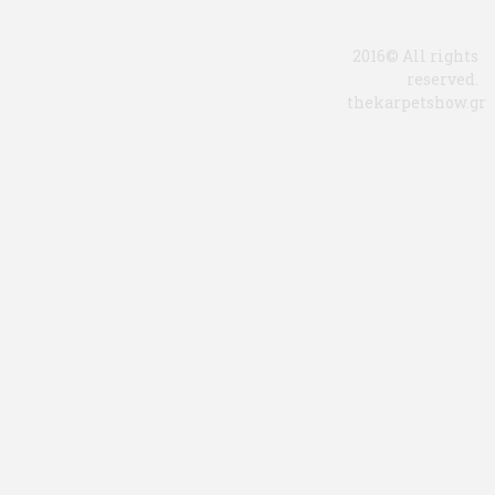
2016© All rights
reserved.
thekarpetshow.gr