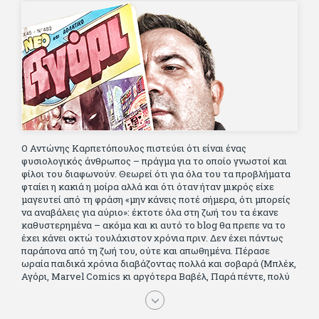
Ο Αντώνης Καρπετόπουλος πιστεύει ότι είναι ένας
φυσιολογικός άνθρωπος – πράγμα για το οποίο γνωστοί και
φίλοι του διαφωνούν. Θεωρεί ότι για όλα του τα προβλήματα
φταίει η κακιά η μοίρα αλλά και ότι όταν ήταν μικρός είχε
μαγευτεί από τη φράση «μην κάνεις ποτέ σήμερα, ότι μπορείς
να αναβάλεις για αύριο»: έκτοτε όλα στη ζωή του τα έκανε
καθυστερημένα – ακόμα και κι αυτό το blog θα πρεπε να το
έχει κάνει οκτώ τουλάχιστον χρόνια πριν. Δεν έχει πάντως
παράπονα από τη ζωή του, ούτε και απωθημένα. Πέρασε
ωραία παιδικά χρόνια διαβάζοντας πολλά και σοβαρά (Μπλέκ,
Αγόρι, Μarvel Comics κι αργότερα Βαβέλ, Παρά πέντε, πολύ
Αλέξανδρο Δουμά και αρκετό Ιούλιο Βέρν πριν τον κερδίσουν
τα αστυνομικά), απέκτησε τους σωστούς φίλους κυρίως γιατί
του άρεσε να κάνει παρέα με μεγαλύτερους. Μεγαλώνοντας