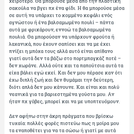
χειρότερο. Θα μπορούσε μέσα από την πλαστική
σακούλα να βγει πχ ένα φίδι. Η θα μπορούσε μέσα
σε αυτή να υπάρχει το κομμένο κεφάλι ενός
αγνώστου ή ένα βαλσαμωμένο πουλί – πάντα
αυτά με φρικάρουν, εννοώ τα βαλσαμωμένα
πουλιά. Θα μπορούσαν να υπάρχουν φρούτα ή
λαχανικά, που έχουν σαπίσει και να με έχει
πνίξει η μπόχα τους αλλά αυτό είναι απίθανο
γιατί αυτά δεν τα βάζω στο πορτμπαγκάζ ποτέ –
δεν χωράνε. Αλλά ούτε και τα παπούτσια αυτά τα
είχα βάλει εγώ εκεί. Και δεν μου πέρασε καν ότι
έχω διπλή ζωή και δεν θυμάμαι την δεύτερη,
διότι απλά δεν μου κάνουνε. Και είναι και πολύ
νεανικά για τα βαριεστημένα γούστα μου. Αν
ήταν πχ γόβες, μπορεί και να με υποπτευόμουν.
Δεν αφήνω στην άκρη πράγματα που βρίσκω
τυχαία: πολλές φορές πιστεύω πως η μοίρα μου
τα εναποθέτει για να τα σώσω ή γιατί με αυτά