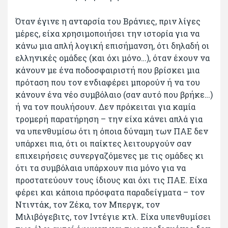
Όταν έγινε η ανταρσία του Βράνιες, πριν λίγες
μέρες, είχα χρησιμοποιήσει την ιστορία για να
κάνω μια απλή λογική επισήμανση, ότι δηλαδή οι
ελληνικές ομάδες (και όχι μόνο…), όταν έχουν να
κάνουν με ένα ποδοσφαιριστή που βρίσκει μια
πρόταση που τον ενδιαφέρει μπορούν ή να του
κάνουν ένα νέο συμβόλαιο (σαν αυτό που βρήκε…)
ή να τον πουλήσουν. Δεν πρόκειται για καμία
τρομερή παρατήρηση – την είχα κάνει απλά για
να υπενθυμίσω ότι η όποια δύναμη των ΠΑΕ δεν
υπάρχει πια, ότι οι παίκτες λειτουργούν σαν
επιχειρήσεις συνεργαζόμενες με τις ομάδες κι
ότι τα συμβόλαια υπάρχουν πια μόνο για να
προστατεύουν τους ίδιους και όχι τις ΠΑΕ. Είχα
φέρει και κάποια πρόσφατα παραδείγματα – τον
Ντιντάκ, τον Ζέκα, τον Μπεργκ, τον
Μιλιβόγεβιτς, τον Ιντέγιε κτλ. Είχα υπενθυμίσει