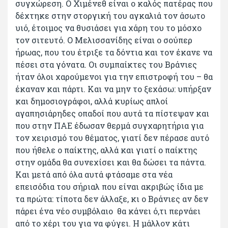
συγχώρεση. Ο Χιμένεθ είναι ο καλός πατέρας που
δέχτηκε στην στοργική του αγκαλιά τον άσωτο
υιό, έτοιμος να θυσιάσει για χάρη του το μόσχο
τον σιτευτό. Ο Μελισσανίδης είναι ο σούπερ
ήρωας, που του έτριξε τα δόντια και τον έκανε να
πέσει στα γόνατα. Οι συμπαίκτες του Βράνιες
ήταν όλοι χαρούμενοι για την επιστροφή του – θα
έκαναν και πάρτι. Και να μην το ξεχάσω: υπήρξαν
και δημοσιογράφοι, αλλά κυρίως απλοί
αγαπησιάρηδες οπαδοί που αυτά τα πίστεψαν και
που στην ΠΑΕ έδωσαν θερμά συγχαρητήρια για
τον χειρισμό του θέματος, γιατί δεν πέρασε αυτό
που ήθελε ο παίκτης, αλλά και γιατί ο παίκτης
στην ομάδα θα συνεχίσει και θα δώσει τα πάντα.
Και μετά από όλα αυτά φτάσαμε στα νέα
επεισόδια του σήριαλ που είναι ακριβώς ίδια με
τα πρώτα: τίποτα δεν άλλαξε, κι ο Βράνιες αν δεν
πάρει ένα νέο συμβόλαιο θα κάνει ό,τι περνάει
από το χέρι του για να φύγει. Η μάλλον κάτι