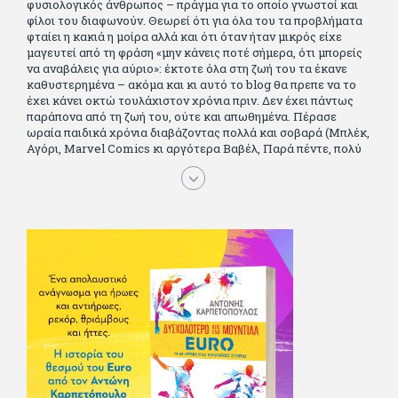
φυσιολογικός άνθρωπος – πράγμα για το οποίο γνωστοί και
φίλοι του διαφωνούν. Θεωρεί ότι για όλα του τα προβλήματα
φταίει η κακιά η μοίρα αλλά και ότι όταν ήταν μικρός είχε
μαγευτεί από τη φράση «μην κάνεις ποτέ σήμερα, ότι μπορείς
να αναβάλεις για αύριο»: έκτοτε όλα στη ζωή του τα έκανε
καθυστερημένα – ακόμα και κι αυτό το blog θα πρεπε να το
έχει κάνει οκτώ τουλάχιστον χρόνια πριν. Δεν έχει πάντως
παράπονα από τη ζωή του, ούτε και απωθημένα. Πέρασε
ωραία παιδικά χρόνια διαβάζοντας πολλά και σοβαρά (Μπλέκ,
Αγόρι, Μarvel Comics κι αργότερα Βαβέλ, Παρά πέντε, πολύ
Αλέξανδρο Δουμά και αρκετό Ιούλιο Βέρν πριν τον κερδίσουν
τα αστυνομικά), απέκτησε τους σωστούς φίλους κυρίως γιατί
του άρεσε να κάνει παρέα με μεγαλύτερους. Μεγαλώνοντας
σπούδασε, έζησε πολύ στο εξωτερικό, είδε εκατοντάδες
ταινίες κι έγραφε και στο περιοδικό Σινεμά, είχε κάποιες
αισθηματικές περιπέτειες που σκόρπισαν γέλιο στους φίλους
του - αν όχι και στον ίδιο. Πήγε στρατό κανονικά στα σύνορα
και διατήρησε μια καλή σχέση με την οικογένεια του, την
οποία αισθάνεται πως διάφορες φορές έφερε σε δύσκολη
θέση. Κείμενο με την υπογραφή του πρωτοδημοσιεύτηκε στο
Φίλαθλο το 1992. Επέστρεψε οριστικά στην Ελλάδα το 1998,
δούλεψε για πολλούς (αφού δυσκολεύεται να πει όχι), και
κάποιοι, αν όχι και όλοι, τον πλήρωσαν κι έμειναν και
ευχαριστημένοι από τη συνεργασία. Σήμερα πλέον εργάζεται
στον Sport Fm (όπου έχει κλείσει εικοσαετία) και στη