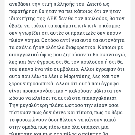
ανεβάσει την τιμή πώλησής του. Δεκτό ως
παρατήρηση θα ήταν να πει κάποιος ότι αν ήταν
ιδιοκτήτης της ΑΕΚ δεν θα τον πουλούσε, θα τον
έβαζε να τρέχει τα χαράματα κτλ κτλ: ο κόσμος
δεν γνωρίζει ότι αυτές οι πρακτικές δεν έχουν
πλέον νόημα. Ωστόσο αντί για αυτά τα αυτονόητα
τα σχόλια ήταν ολότελα διαφορετικά. Κάποιοι με
εισαγγελικό ύφος μου ζητούσαν τι θα έκανα εγώ,
λες και δεν έγραφα ότι θα τον πουλούσα ή ότι θα
του έκανα ένα νέο συμβόλαιο. Αλλοι έγραφαν ότι
αυτά που λέω τα λέει ο Μαρινάκης, λες και τον
ξέρουν προσωπικά. Αλλοι ότι αυτά που έγραφα
είναι προπαγανδιστικά – καλούσαν μάλιστα τον
κόσμο να κλείσει τα αυτιά στα «παπαγαλάκια».
Την μεγαλύτερη πλάκα ωστόσο την είχαν όσοι
πίστευαν πως δεν έγινε και τίποτα, πως το θέμα
το φουσκώνουν όσοι θέλουν να κάνουν κακό
στην ομάδα, πως πίσω από όλα υπάρχει μια
πλεκτάνη και πως στο τέλος ο παίκτης θα