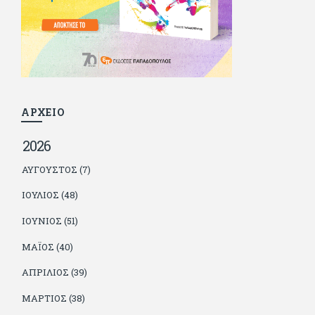
Sportday. Επαίρεται ότι λίγοι έχουν δει περισσότερο
ποδόσφαιρο από τον ίδιο και θεωρεί τον εαυτό του τυχερό
γιατί είναι μέλος της γενιάς που απόλαυσε τους μεγαλύτερους
σε όλα τα σπορ. Δεν είναι παντρεμένος, αλλά θαυμάζει όσους
βρίσκουν το κουράγιο να το κάνουν. Αντίθετα από πολλούς
φίλους του δεν πληρώνει διατροφές. Ελπίζει ότι δεν έχει
παιδιά. Απειλεί ότι θα γράφει όσο υπάρχουν άνθρωποι που
τον διαβάζουν, είτε συμφωνώντας είτε διαφωνώντας.
ΑΡΧΕΙΟ
2026
ΑΎΓΟΥΣΤΟΣ (7)
ΙΟΎΛΙΟΣ (48)
ΙΟΎΝΙΟΣ (51)
ΜΆΙΟΣ (40)
ΑΠΡΊΛΙΟΣ (39)
ΜΆΡΤΙΟΣ (38)