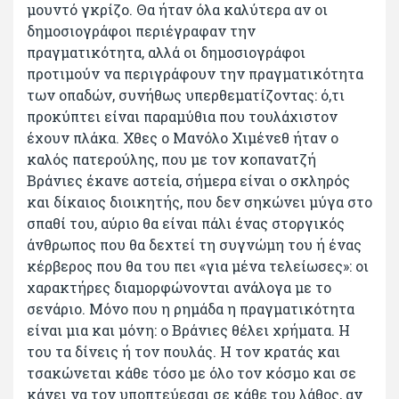
μουντό γκρίζο. Θα ήταν όλα καλύτερα αν οι
δημοσιογράφοι περιέγραφαν την
πραγματικότητα, αλλά οι δημοσιογράφοι
προτιμούν να περιγράφουν την πραγματικότητα
των οπαδών, συνήθως υπερθεματίζοντας: ό,τι
προκύπτει είναι παραμύθια που τουλάχιστον
έχουν πλάκα. Χθες ο Μανόλο Χιμένεθ ήταν ο
καλός πατερούλης, που με τον κοπανατζή
Βράνιες έκανε αστεία, σήμερα είναι ο σκληρός
και δίκαιος διοικητής, που δεν σηκώνει μύγα στο
σπαθί του, αύριο θα είναι πάλι ένας στοργικός
άνθρωπος που θα δεχτεί τη συγνώμη του ή ένας
κέρβερος που θα του πει «για μένα τελείωσες»: οι
χαρακτήρες διαμορφώνονται ανάλογα με το
σενάριο. Μόνο που η ρημάδα η πραγματικότητα
είναι μια και μόνη: ο Βράνιες θέλει χρήματα. Η
του τα δίνεις ή τον πουλάς. Η τον κρατάς και
τσακώνεται κάθε τόσο με όλο τον κόσμο και σε
κάνει να τον υποπτεύεσαι σε κάθε του λάθος, αν