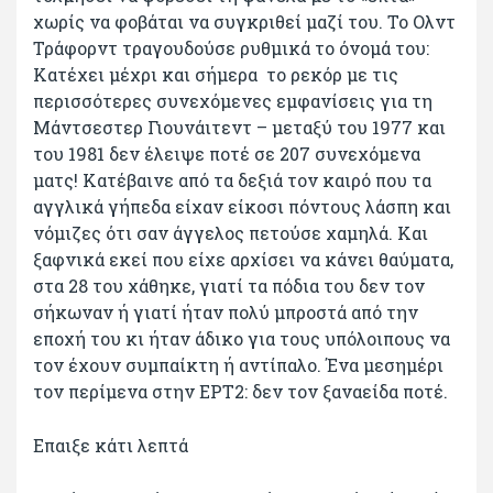
χωρίς να φοβάται να συγκριθεί μαζί του. Το Ολντ
Τράφορντ τραγουδούσε ρυθμικά το όνομά του:
Κατέχει μέχρι και σήμερα το ρεκόρ με τις
περισσότερες συνεχόμενες εμφανίσεις για τη
Μάντσεστερ Γιουνάιτεντ – μεταξύ του 1977 και
του 1981 δεν έλειψε ποτέ σε 207 συνεχόμενα
ματς! Κατέβαινε από τα δεξιά τον καιρό που τα
αγγλικά γήπεδα είχαν είκοσι πόντους λάσπη και
νόμιζες ότι σαν άγγελος πετούσε χαμηλά. Και
ξαφνικά εκεί που είχε αρχίσει να κάνει θαύματα,
στα 28 του χάθηκε, γιατί τα πόδια του δεν τον
σήκωναν ή γιατί ήταν πολύ μπροστά από την
εποχή του κι ήταν άδικο για τους υπόλοιπους να
τον έχουν συμπαίκτη ή αντίπαλο. Ένα μεσημέρι
τον περίμενα στην ΕΡΤ2: δεν τον ξαναείδα ποτέ.
Επαιξε κάτι λεπτά