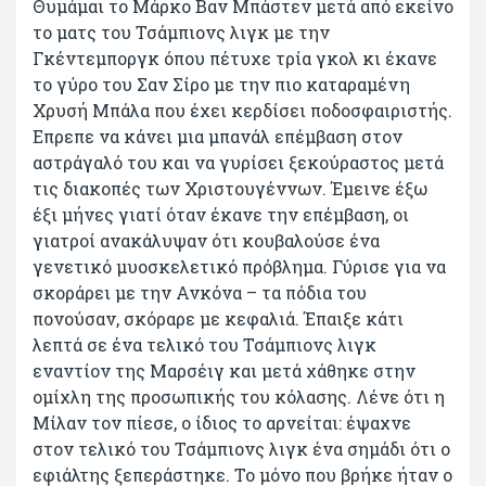
Θυμάμαι το Μάρκο Βαν Μπάστεν μετά από εκείνο
το ματς του Τσάμπιονς λιγκ με την
Γκέντεμποργκ όπου πέτυχε τρία γκολ κι έκανε
το γύρο του Σαν Σίρο με την πιο καταραμένη
Χρυσή Μπάλα που έχει κερδίσει ποδοσφαιριστής.
Επρεπε να κάνει μια μπανάλ επέμβαση στον
αστράγαλό του και να γυρίσει ξεκούραστος μετά
τις διακοπές των Χριστουγέννων. Έμεινε έξω
έξι μήνες γιατί όταν έκανε την επέμβαση, οι
γιατροί ανακάλυψαν ότι κουβαλούσε ένα
γενετικό μυοσκελετικό πρόβλημα. Γύρισε για να
σκοράρει με την Ανκόνα – τα πόδια του
πονούσαν, σκόραρε με κεφαλιά. Έπαιξε κάτι
λεπτά σε ένα τελικό του Τσάμπιονς λιγκ
εναντίον της Μαρσέιγ και μετά χάθηκε στην
ομίχλη της προσωπικής του κόλασης. Λένε ότι η
Μίλαν τον πίεσε, ο ίδιος το αρνείται: έψαχνε
στον τελικό του Τσάμπιονς λιγκ ένα σημάδι ότι ο
εφιάλτης ξεπεράστηκε. Το μόνο που βρήκε ήταν ο