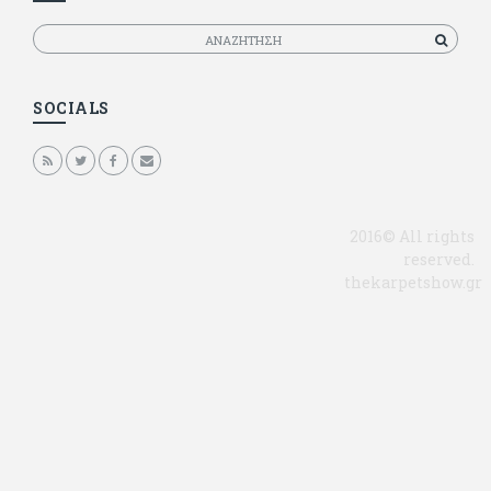
Αναζητηση
SOCIALS
2016© All rights
reserved.
thekarpetshow.gr