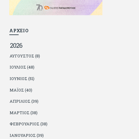
βρίσκουν το κουράγιο να το κάνουν. Αντίθετα από πολλούς
φίλους του δεν πληρώνει διατροφές. Ελπίζει ότι δεν έχει
παιδιά. Απειλεί ότι θα γράφει όσο υπάρχουν άνθρωποι που
τον διαβάζουν, είτε συμφωνώντας είτε διαφωνώντας.
ΑΡΧΕΙΟ
2026
ΑΎΓΟΥΣΤΟΣ (8)
ΙΟΎΛΙΟΣ (48)
ΙΟΎΝΙΟΣ (51)
ΜΆΙΟΣ (40)
ΑΠΡΊΛΙΟΣ (39)
ΜΆΡΤΙΟΣ (38)
ΦΕΒΡΟΥΆΡΙΟΣ (38)
ΙΑΝΟΥΆΡΙΟΣ (39)