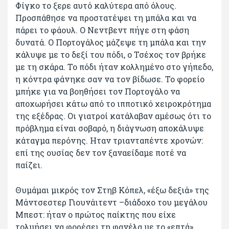
Φίγκο το ξερε αυτό καλύτερα από όλους.
Προσπάθησε να προστατέψει τη μπάλα και να
πάρει το φάουλ. Ο Νεντβεντ πήγε στη φάση
δυνατά. Ο Πορτογάλος μάζεψε τη μπάλα και την
κάλυψε με το δεξί του πόδι, ο Τσέχος τον βρήκε
με τη σκάρα. Το πόδι ήταν κολλημένο στο γήπεδο,
η κόντρα φάνηκε σαν να τον βίδωσε. Το φορείο
μπήκε για να βοηθήσει τον Πορτογάλο να
αποχωρήσει κάτω από το ιπποτικό χειροκρότημα
της εξέδρας. Οι γιατροί κατάλαβαν αμέσως ότι το
πρόβλημα είναι σοβαρό, η διάγνωση αποκάλυψε
κάταγμα περόνης. Ηταν τριανταπέντε χρονών:
επί της ουσίας δεν τον ξαναείδαμε ποτέ να
παίζει.
Θυμάμαι μικρός τον Στηβ Κόπελ, «έξω δεξιά» της
Μάντσεστερ Γιουνάιτεντ –διάδοχο του μεγάλου
Μπεστ: ήταν ο πρώτος παίκτης που είχε
τολμήσει να φορέσει τη φανέλα με το «επτά»