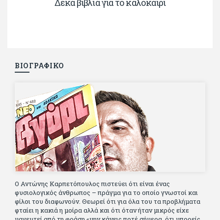
Δέκα βιβλία για το καλοκαίρι
ΒΙΟΓΡΑΦΙΚΟ
Ο Αντώνης Καρπετόπουλος πιστεύει ότι είναι ένας
φυσιολογικός άνθρωπος – πράγμα για το οποίο γνωστοί και
φίλοι του διαφωνούν. Θεωρεί ότι για όλα του τα προβλήματα
φταίει η κακιά η μοίρα αλλά και ότι όταν ήταν μικρός είχε
μαγευτεί από τη φράση «μην κάνεις ποτέ σήμερα, ότι μπορείς