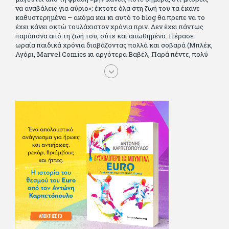
να αναβάλεις για αύριο»: έκτοτε όλα στη ζωή του τα έκανε
καθυστερημένα – ακόμα και κι αυτό το blog θα πρεπε να το
έχει κάνει οκτώ τουλάχιστον χρόνια πριν. Δεν έχει πάντως
παράπονα από τη ζωή του, ούτε και απωθημένα. Πέρασε
ωραία παιδικά χρόνια διαβάζοντας πολλά και σοβαρά (Μπλέκ,
Αγόρι, Μarvel Comics κι αργότερα Βαβέλ, Παρά πέντε, πολύ
Αλέξανδρο Δουμά και αρκετό Ιούλιο Βέρν πριν τον κερδίσουν
τα αστυνομικά), απέκτησε τους σωστούς φίλους κυρίως γιατί
του άρεσε να κάνει παρέα με μεγαλύτερους. Μεγαλώνοντας
σπούδασε, έζησε πολύ στο εξωτερικό, είδε εκατοντάδες
ταινίες κι έγραφε και στο περιοδικό Σινεμά, είχε κάποιες
αισθηματικές περιπέτειες που σκόρπισαν γέλιο στους φίλους
του - αν όχι και στον ίδιο. Πήγε στρατό κανονικά στα σύνορα
και διατήρησε μια καλή σχέση με την οικογένεια του, την
οποία αισθάνεται πως διάφορες φορές έφερε σε δύσκολη
θέση. Κείμενο με την υπογραφή του πρωτοδημοσιεύτηκε στο
Φίλαθλο το 1992. Επέστρεψε οριστικά στην Ελλάδα το 1998,
δούλεψε για πολλούς (αφού δυσκολεύεται να πει όχι), και
κάποιοι, αν όχι και όλοι, τον πλήρωσαν κι έμειναν και
ευχαριστημένοι από τη συνεργασία. Σήμερα πλέον εργάζεται
στον Sport Fm (όπου έχει κλείσει εικοσαετία) και στη
Sportday. Επαίρεται ότι λίγοι έχουν δει περισσότερο
ποδόσφαιρο από τον ίδιο και θεωρεί τον εαυτό του τυχερό
γιατί είναι μέλος της γενιάς που απόλαυσε τους μεγαλύτερους
σε όλα τα σπορ. Δεν είναι παντρεμένος, αλλά θαυμάζει όσους