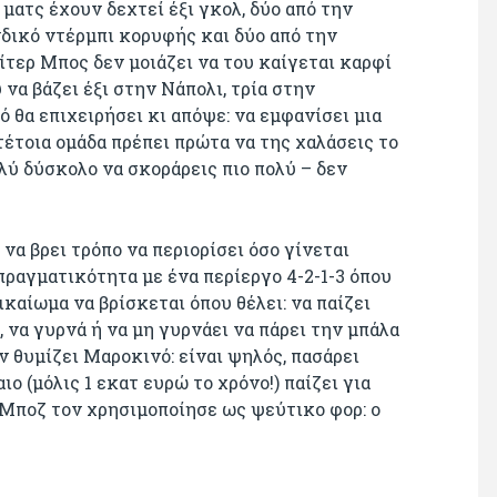
ματς έχουν δεχτεί έξι γκολ, δύο από την
νδικό ντέρμπι κορυφής και δύο από την
τερ Μπος δεν μοιάζει να του καίγεται καρφί
υ να βάζει έξι στην Νάπολι, τρία στην
 θα επιχειρήσει κι απόψε: να εμφανίσει μια
τέτοια ομάδα πρέπει πρώτα να της χαλάσεις το
ολύ δύσκολο να σκοράρεις πιο πολύ – δεν
 να βρει τρόπο να περιορίσει όσο γίνεται
πραγματικότητα με ένα περίεργο 4-2-1-3 όπου
καίωμα να βρίσκεται όπου θέλει: να παίζει
, να γυρνά ή να μη γυρνάει να πάρει την μπάλα
ν θυμίζει Μαροκινό: είναι ψηλός, πασάρει
ο (μόλις 1 εκατ ευρώ το χρόνο!) παίζει για
 Μποζ τον χρησιμοποίησε ως ψεύτικο φορ: ο