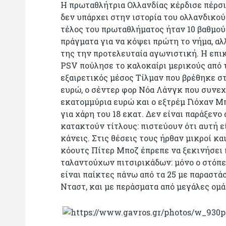
Η πρωταθλήτρια Ολλανδίας κέρδισε πέρσι
δεν υπάρχει στην ιστορία του ολλανδικο
τέλος του πρωταθλήματος ήταν 10 βαθμού
πράγματα για να κόψει πρώτη το νήμα, α
της την προτελευταία αγωνιστική. Η επι
PSV πούλησε το καλοκαίρι μερικούς από 
εξαιρετικός μέσος Τίλμαν που βρέθηκε 
ευρώ, ο σέντερ φορ Νόα Λάνγκ που συνεχ
εκατομμύρια ευρώ και ο εξτρέμ Γιόχαν Μ
για χάρη του 18 εκατ. Δεν είναι παράξενο
κατακτούν τίτλους: πιστεύουν ότι αυτή ε
κάνεις. Στις θέσεις τους ήρθαν μικροί κα
κόουτς Πίτερ Μποζ έπρεπε να ξεκινήσει π
ταλαντούχων πιτσιρικάδων: μόνο ο στόπερ
είναι παίκτες πάνω από τα 25 με παραστάσε
Νταστ, και με περάσματα από μεγάλες ομά