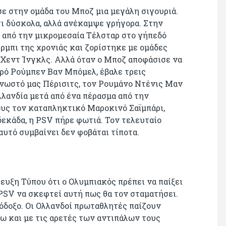
ε στην ομάδα του Μποζ μια μεγάλη σιγουριά.
ι δύσκολα, αλλά ανέκαμψε γρήγορα. Στην
ι από την μικρομεσαία Τέλσταρ στο γήπεδό
έρμπι της χρονιάς και ζορίστηκε με ομάδες
 Χεντ Ίνγκλς. Αλλά όταν ο Μποζ αποφάσισε να
ρό Ρούμπεν Βαν Μπόμελ, έβαλε τρεις
νωστό μας Πέρισιτς, τον Ρουμάνο Ντένις Μαν
λανδία μετά από ένα πέρασμα από την
υς τον καταπληκτικό Μαροκινό Σαϊμπάρι,
εκάδα, η PSV πήρε φωτιά. Τον τελευταίο
αυτό συμβαίνει δεν φοβάται τίποτα.
υξη Τύπου ότι ο Ολυμπιακός πρέπει να παίξει
PSV να σκεφτεί αυτή πως θα τον σταματήσει.
λόδοξο. Οι Ολλανδοί πρωταθλητές παίζουν
ω και με τις αρετές των αντιπάλων τους