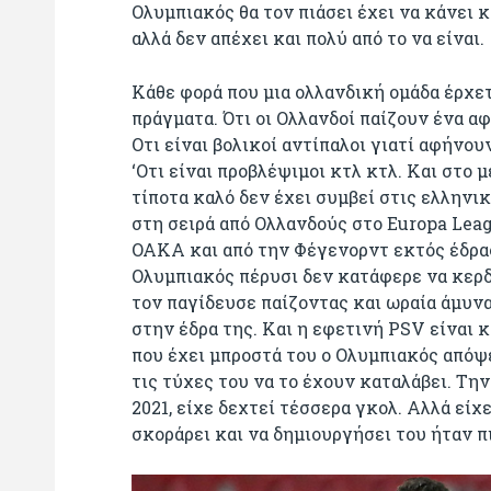
Ολυμπιακός θα τον πιάσει έχει να κάνει κα
αλλά δεν απέχει και πολύ από το να είναι
Κάθε φορά που μια ολλανδική ομάδα έρχετ
πράγματα. Ότι οι Ολλανδοί παίζουν ένα α
Οτι είναι βολικοί αντίπαλοι γιατί αφήνου
‘Οτι είναι προβλέψιμοι κτλ κτλ. Και στο 
τίποτα καλό δεν έχει συμβεί στις ελληνι
στη σειρά από Ολλανδούς στο Europa Lea
ΟΑΚΑ και από την Φέγενορντ εκτός έδρας
Ολυμπιακός πέρυσι δεν κατάφερε να κερδ
τον παγίδευσε παίζοντας και ωραία άμυνα
στην έδρα της. Και η εφετινή PSV είναι 
που έχει μπροστά του ο Ολυμπιακός απόψε
τις τύχες του να το έχουν καταλάβει. Τη
2021, είχε δεχτεί τέσσερα γκολ. Αλλά είχ
σκοράρει και να δημιουργήσει του ήταν