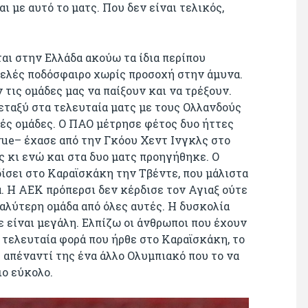
ι με αυτό το ματς. Που δεν είναι τελικός,
.
αι στην Ελλάδα ακούω τα ίδια περίπου
φελές ποδόσφαιρο χωρίς προσοχή στην άμυνα.
ν τις ομάδες μας να παίξουν και να τρέξουν.
μεταξύ στα τελευταία ματς με τους Ολλανδούς
κές ομάδες. Ο ΠΑΟ μέτρησε φέτος δυο ήττες
gue– έχασε από την Γκόου Χεντ Ινγκλς στο
 κι ενώ και στα δυο ματς προηγήθηκε. Ο
ίσει στο Καραϊσκάκη την Τβέντε, που μάλιστα
. Η ΑΕΚ πρόπερσι δεν κέρδισε τον Αγιαξ ούτε
καλύτερη ομάδα από όλες αυτές. Η δυσκολία
 είναι μεγάλη. Ελπίζω οι άνθρωποι που έχουν
ν τελευταία φορά που ήρθε στο Καραϊσκάκη, το
ε απέναντί της ένα άλλο Ολυμπιακό που το να
 πιο εύκολο.