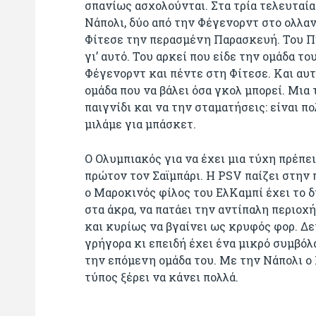
σπανίως ασχολούνται. Στα τρία τελευταία 
Νάπολι, δύο από την Φέγενορντ στο ολλα
Φίτεσε την περασμένη Παρασκευή. Του Πί
γι’ αυτό. Του αρκεί που είδε την ομάδα το
Φέγενορντ και πέντε στη Φίτεσε. Και αυτό
ομάδα που να βάλει όσα γκολ μπορεί. Μια 
παιγνίδι και να την σταματήσεις: είναι π
μιλάμε για μπάσκετ.
Ο Ολυμπιακός για να έχει μια τύχη πρέπει
πρώτον τον Σαϊμπάρι. Η PSV παίζει στην 
ο Μαροκινός φίλος του ΕλΚαμπί έχει το δι
στα άκρα, να πατάει την αντίπαλη περιοχή
και κυρίως να βγαίνει ως κρυφός φορ. Δε
γρήγορα κι επειδή έχει ένα μικρό συμβόλαι
την επόμενη ομάδα του. Με την Νάπολι ο
τύπος ξέρει να κάνει πολλά.