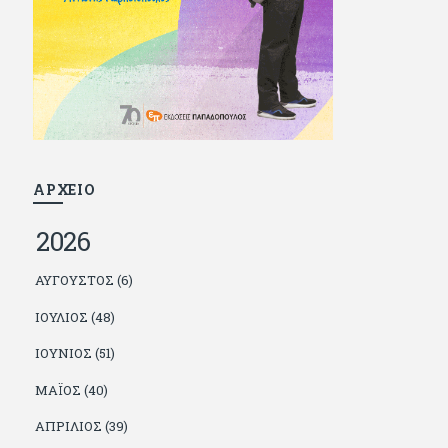
και διατήρησε μια καλή σχέση με την οικογένεια
του, την οποία αισθάνεται πως διάφορες φορές
έφερε σε δύσκολη θέση. Κείμενο με την
υπογραφή του πρωτοδημοσιεύτηκε στο
Φίλαθλο το 1992. Επέστρεψε οριστικά στην
Ελλάδα το 1998, δούλεψε για πολλούς (αφού
δυσκολεύεται να πει όχι), και κάποιοι, αν όχι και
όλοι, τον πλήρωσαν κι έμειναν και
ευχαριστημένοι από τη συνεργασία. Σήμερα
πλέον εργάζεται στον Sport Fm (όπου έχει
κλείσει εικοσαετία) και στη Sportday. Επαίρεται
ΑΡΧΕΙΟ
ότι λίγοι έχουν δει περισσότερο ποδόσφαιρο
από τον ίδιο και θεωρεί τον εαυτό του τυχερό
2026
γιατί είναι μέλος της γενιάς που απόλαυσε τους
μεγαλύτερους σε όλα τα σπορ. Δεν είναι
παντρεμένος, αλλά θαυμάζει όσους βρίσκουν το
ΑΎΓΟΥΣΤΟΣ (6)
κουράγιο να το κάνουν. Αντίθετα από πολλούς
φίλους του δεν πληρώνει διατροφές. Ελπίζει ότι
ΙΟΎΛΙΟΣ (48)
δεν έχει παιδιά. Απειλεί ότι θα γράφει όσο
υπάρχουν άνθρωποι που τον διαβάζουν, είτε
ΙΟΎΝΙΟΣ (51)
συμφωνώντας είτε διαφωνώντας.
ΜΆΙΟΣ (40)
ΑΠΡΊΛΙΟΣ (39)