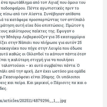
 ένα πρωτάθλημα από τον Αγιαξ που όμοιο του
ύ ποδοσφαίρου. Πέντε αγωνιστικές πριν το
ς πίσω από τον Αίαντα. Συνέβησαν απίθανα
λλά τα κατάφερε προσπερνώντας τον αντίπαλό
κράτηση αυτή είχε δύο επιπτώσεις. Πρώτον η
τους καλύτερους παίκτες της. Eφυγαν ο
στην Μπάγερ Λεβερκούζεν για 35 εκατομμύρια
ίζει στην Νάπολι που πλήρωσε για αυτόν 25
πακαγιόκο που πήγε στην Λειψία που έδωσε
 αυτό καθώς οι Ολλανδοί το κάνουν πάντα όταν
ίναι η καλύτερη στιγμή για να πουλήσει
ι ταλαντούχοι – κι αυτό συμβαίνει πάντα. Ο
άλι από την αρχή. Δεν έχει ωστόσο μια ομάδα
 Γκασιορόφσκι είναι 20αρης. Οι υπόλοιποι
ις και πείρα. Και μερικοί, ο Πέρισιτς πχ και ο
δες.