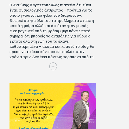
Ο Αντώνης Καρπετόπουλος πιστεύει ότι είναι
ένας φυσιολογικός άνθρωπος – πράγμα για το
οποίο γνωστοί και φίλοι του διαφωνούν.
Θεωρεί ότι για όλα του τα προβλήματα φταίει η
κακιά η μοίρα αλλά και ότι όταν ήταν μικρός
είχε μαγευτεί από τη φράση «μην κάνεις ποτέ
σήμερα, ότι μπορείς να αναβάλεις για αύριο»:
έκτοτε όλα στη ζωή του τα έκανε
καθυστερημένα – ακόμα και κι αυτό το blog θα
πρεπε να το έχει κάνει οκτώ τουλάχιστον
χρόνια πριν. Δεν έχει πάντως παράπονα από τη
ζωή του, ούτε και απωθημένα. Πέρασε ωραία
παιδικά χρόνια διαβάζοντας πολλά και σοβαρά
(Μπλέκ, Αγόρι, Μarvel Comics κι αργότερα
Βαβέλ, Παρά πέντε, πολύ Αλέξανδρο Δουμά και
αρκετό Ιούλιο Βέρν πριν τον κερδίσουν τα
αστυνομικά), απέκτησε τους σωστούς φίλους
κυρίως γιατί του άρεσε να κάνει παρέα με
μεγαλύτερους. Μεγαλώνοντας σπούδασε, έζησε
πολύ στο εξωτερικό, είδε εκατοντάδες ταινίες
κι έγραφε και στο περιοδικό Σινεμά, είχε
κάποιες αισθηματικές περιπέτειες που
σκόρπισαν γέλιο στους φίλους του - αν όχι και
στον ίδιο. Πήγε στρατό κανονικά στα σύνορα