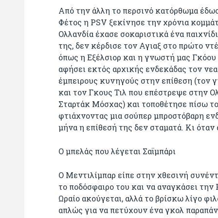
Από την άλλη το περσινό κατόρθωμα έδωσ
Φέτος η PSV ξεκίνησε την χρόνια κομμάτ
Ολλανδία έχασε σοκαριστικά ένα παιχνίδ
της, δεν κέρδισε τον Αγιαξ στο πρώτο ντ
όπως η Εξέλσιορ και η γνωστή μας Γκόου
αφήσει εκτός αρχικής ενδεκάδας τον νεα
έμπειρους κυνηγούς στην επίθεση (τον γ
και τον Γκους Τιλ που επέστρεψε στην Ολ
Σταρτάκ Μόσχας) και τοποθέτησε πίσω το
φτιάχνοντας μια σούπερ μπροστόβαρη ενδ
μήνα η επίθεσή της δεν σταματά. Κι όταν 
Ο μπελάς που λέγεται Σαϊμπάρι
Ο Μεντιλίμπαρ είπε στην χθεσινή συνέντε
το ποδόσφαιρο του και να αναγκάσει την 
Ωραίο ακούγεται, αλλά το βρίσκω λίγο φι
απλώς για να πετύχουν ένα γκολ παραπάν