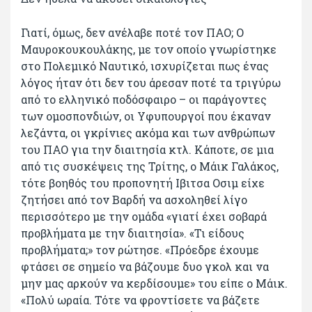
Γιατί, όμως, δεν ανέλαβε ποτέ τον ΠΑΟ; Ο
Μαυροκουκουλάκης, με τον οποίο γνωρίστηκε
στο Πολεμικό Ναυτικό, ισχυρίζεται πως ένας
λόγος ήταν ότι δεν του άρεσαν ποτέ τα τριγύρω
από το ελληνικό ποδόσφαιρο – οι παράγοντες
των ομοσπονδιών, οι Υφυπουργοί που έκαναν
λεζάντα, οι γκρίνιες ακόμα και των ανθρώπων
του ΠΑΟ για την διαιτησία κτλ. Κάποτε, σε μια
από τις συσκέψεις της Τρίτης, ο Μάικ Γαλάκος,
τότε βοηθός του προπονητή Ιβιτσα Οσιμ είχε
ζητήσει από τον Βαρδή να ασχοληθεί λίγο
περισσότερο με την ομάδα «γιατί έχει σοβαρά
προβλήματα με την διαιτησία». «Τι είδους
προβλήματα;» τον ρώτησε. «Πρόεδρε έχουμε
φτάσει σε σημείο να βάζουμε δυο γκολ και να
μην μας αρκούν να κερδίσουμε» του είπε ο Μάικ.
«Πολύ ωραία. Τότε να φροντίσετε να βάζετε