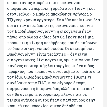
ο καπετάνιος κουράστηκε η οικογένεια
αποφάσισε να περάσει η ομάδα στον Γιάννη και
στον Παύλο - ο Παύλος αποχώρησε γρήγορα ο
Τζίγγερ χρόνια αργότερα. Σε κάθε περίπτωση όλα
αυτά ήταν αποφάσεις της οικογένειας και για
τον Βαρδή Βαρδινογιάννη η οικογένεια ήταν
πάνω από όλα κι ο ίδιος δεν θα έκανε ποτέ μια
προσωπική κίνηση παρέμβασης που θα ακύρωνε
το όποιο οικογενειακό σχέδιο. Οι επιχειρήσεις
Βαρδινογιάννη είναι τεράστιες – δεν είναι
οικογενειακές. Η οικογένεια, όμως, είχε και έχει
κανόνες εσωτερικής λειτουργίας κι ένα είδος
ιεραρχίας που πρέπει να είναι σεβαστό πρώτα από
τον ίδιο. Ο Βαρδής Βαρδινογιάννης έβλεπε τι
συνέβαινε στην ΠΑΕ, είχε σίγουρα άποψη,
συμφωνούσε ή διαφωνούσε, αλλά ποτέ μα ποτέ
δεν θα ανέτρεπε ισορροπίες. Ελεγαν ότι σε
τελική ανάλυση αυτός ήταν ο πανίσχυρος στην
κορυφή της ιεραρχίας, αυτός δηλαδή που