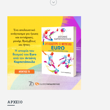
τα αστυνομικά), απέκτησε τους σωστούς φίλους κυρίως γιατί
του άρεσε να κάνει παρέα με μεγαλύτερους. Μεγαλώνοντας
σπούδασε, έζησε πολύ στο εξωτερικό, είδε εκατοντάδες
ταινίες κι έγραφε και στο περιοδικό Σινεμά, είχε κάποιες
αισθηματικές περιπέτειες που σκόρπισαν γέλιο στους φίλους
του - αν όχι και στον ίδιο. Πήγε στρατό κανονικά στα σύνορα
και διατήρησε μια καλή σχέση με την οικογένεια του, την
οποία αισθάνεται πως διάφορες φορές έφερε σε δύσκολη
θέση. Κείμενο με την υπογραφή του πρωτοδημοσιεύτηκε στο
Φίλαθλο το 1992. Επέστρεψε οριστικά στην Ελλάδα το 1998,
δούλεψε για πολλούς (αφού δυσκολεύεται να πει όχι), και
κάποιοι, αν όχι και όλοι, τον πλήρωσαν κι έμειναν και
ευχαριστημένοι από τη συνεργασία. Σήμερα πλέον εργάζεται
στον Sport Fm (όπου έχει κλείσει εικοσαετία) και στη
Sportday. Επαίρεται ότι λίγοι έχουν δει περισσότερο
ποδόσφαιρο από τον ίδιο και θεωρεί τον εαυτό του τυχερό
γιατί είναι μέλος της γενιάς που απόλαυσε τους μεγαλύτερους
σε όλα τα σπορ. Δεν είναι παντρεμένος, αλλά θαυμάζει όσους
βρίσκουν το κουράγιο να το κάνουν. Αντίθετα από πολλούς
φίλους του δεν πληρώνει διατροφές. Ελπίζει ότι δεν έχει
παιδιά. Απειλεί ότι θα γράφει όσο υπάρχουν άνθρωποι που
τον διαβάζουν, είτε συμφωνώντας είτε διαφωνώντας.
ΑΡΧΕΙΟ