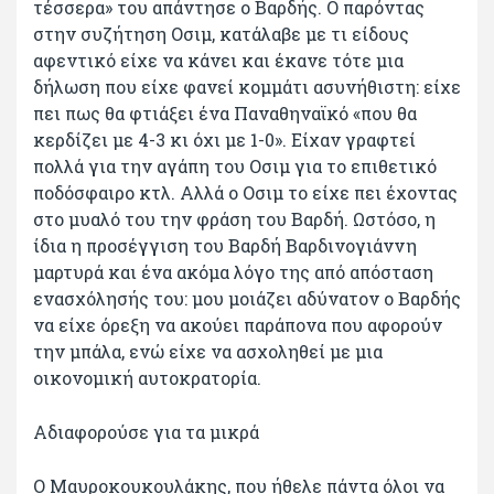
τέσσερα» του απάντησε ο Βαρδής. Ο παρόντας
στην συζήτηση Οσιμ, κατάλαβε με τι είδους
αφεντικό είχε να κάνει και έκανε τότε μια
δήλωση που είχε φανεί κομμάτι ασυνήθιστη: είχε
πει πως θα φτιάξει ένα Παναθηναϊκό «που θα
κερδίζει με 4-3 κι όχι με 1-0». Είχαν γραφτεί
πολλά για την αγάπη του Οσιμ για το επιθετικό
ποδόσφαιρο κτλ. Αλλά ο Οσιμ το είχε πει έχοντας
στο μυαλό του την φράση του Βαρδή. Ωστόσο, η
ίδια η προσέγγιση του Βαρδή Βαρδινογιάννη
μαρτυρά και ένα ακόμα λόγο της από απόσταση
ενασχόλησής του: μου μοιάζει αδύνατον ο Βαρδής
να είχε όρεξη να ακούει παράπονα που αφορούν
την μπάλα, ενώ είχε να ασχοληθεί με μια
οικονομική αυτοκρατορία.
Αδιαφορούσε για τα μικρά
Ο Μαυροκουκουλάκης, που ήθελε πάντα όλοι να