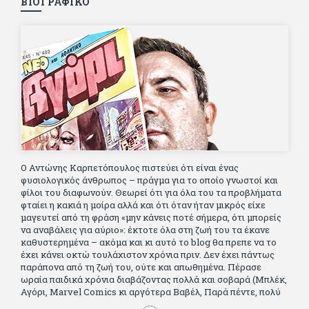
ΒΙΟΓΡΑΦΙΚΟ
Ο Αντώνης Καρπετόπουλος πιστεύει ότι είναι ένας
φυσιολογικός άνθρωπος – πράγμα για το οποίο γνωστοί και
φίλοι του διαφωνούν. Θεωρεί ότι για όλα του τα προβλήματα
φταίει η κακιά η μοίρα αλλά και ότι όταν ήταν μικρός είχε
μαγευτεί από τη φράση «μην κάνεις ποτέ σήμερα, ότι μπορείς
να αναβάλεις για αύριο»: έκτοτε όλα στη ζωή του τα έκανε
καθυστερημένα – ακόμα και κι αυτό το blog θα πρεπε να το
έχει κάνει οκτώ τουλάχιστον χρόνια πριν. Δεν έχει πάντως
παράπονα από τη ζωή του, ούτε και απωθημένα. Πέρασε
ωραία παιδικά χρόνια διαβάζοντας πολλά και σοβαρά (Μπλέκ,
Αγόρι, Μarvel Comics κι αργότερα Βαβέλ, Παρά πέντε, πολύ
Αλέξανδρο Δουμά και αρκετό Ιούλιο Βέρν πριν τον κερδίσουν