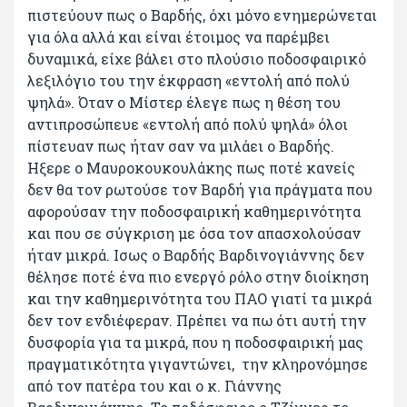
πιστεύουν πως ο Βαρδής, όχι μόνο ενημερώνεται
για όλα αλλά και είναι έτοιμος να παρέμβει
δυναμικά, είχε βάλει στο πλούσιο ποδοσφαιρικό
λεξιλόγιο του την έκφραση «εντολή από πολύ
ψηλά». Όταν ο Μίστερ έλεγε πως η θέση του
αντιπροσώπευε «εντολή από πολύ ψηλά» όλοι
πίστευαν πως ήταν σαν να μιλάει ο Βαρδής.
Ηξερε ο Μαυροκουκουλάκης πως ποτέ κανείς
δεν θα τον ρωτούσε τον Βαρδή για πράγματα που
αφορούσαν την ποδοσφαιρική καθημερινότητα
και που σε σύγκριση με όσα τον απασχολούσαν
ήταν μικρά. Ισως ο Βαρδής Βαρδινογιάννης δεν
θέλησε ποτέ ένα πιο ενεργό ρόλο στην διοίκηση
και την καθημερινότητα του ΠΑΟ γιατί τα μικρά
δεν τον ενδιέφεραν. Πρέπει να πω ότι αυτή την
δυσφορία για τα μικρά, που η ποδοσφαιρική μας
πραγματικότητα γιγαντώνει, την κληρονόμησε
από τον πατέρα του και ο κ. Γιάννης