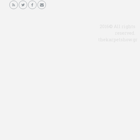
2016© All rights
reserved.
thekarpetshow.gr