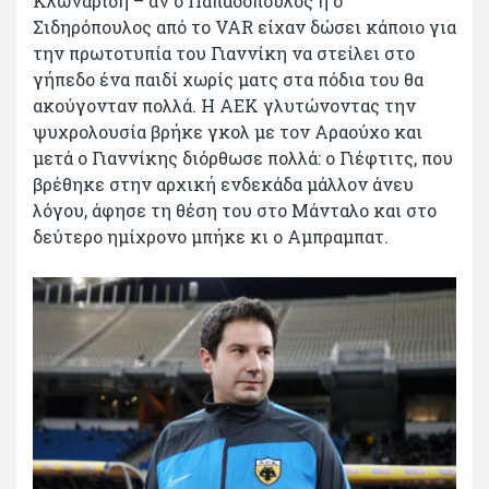
Κλωναρίδη – αν ο Παπαδόπουλος ή ο
Σιδηρόπουλος από το VAR είχαν δώσει κάποιο για
την πρωτοτυπία του Γιαννίκη να στείλει στο
γήπεδο ένα παιδί χωρίς ματς στα πόδια του θα
ακούγονταν πολλά. Η ΑΕΚ γλυτώνοντας την
ψυχρολουσία βρήκε γκολ με τον Αραούχο και
μετά ο Γιαννίκης διόρθωσε πολλά: ο Γιέφτιτς, που
βρέθηκε στην αρχική ενδεκάδα μάλλον άνευ
λόγου, άφησε τη θέση του στο Μάνταλο και στο
δεύτερο ημίχρονο μπήκε κι ο Αμπραμπατ.