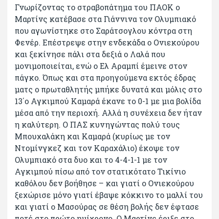
Γνωρίζοντας το στραβοπάτημα του ΠΑΟΚ ο
Μαρτίνς κατέβασε στα Γιάννινα τον Ολυμπιακό
που αγωνίστηκε στο Σαράτσογλου κόντρα στη
Φενέρ. Επέστρεψε στην ενδεκάδα ο Ονιεκούρου
και ξεκίνησε πάλι στα δεξιά ο Λαλά που
μονιμοποιείται, ενώ ο Ελ Αραμπί έμεινε στον
πάγκο. Όπως και στα προηγούμενα εκτός έδρας
ματς ο πρωταθλητής μπήκε δυνατά και μόλις στο
13΄ο Αγκιμπού Καμαρά έκανε το 0-1 με μια βολίδα
μέσα από την περιοχή. Αλλά η συνέχεια δεν ήταν
η καλύτερη. Ο ΠΑΣ κυνηγώντας πολύ τους
Μπουχαλάκη και Καμαρά (κυρίως με τον
Ντομίνγκεζ και τον Καραχάλιο) έκοψε τον
Ολυμπιακό στα δυο και το 4-4-1-1 με τον
Αγκιμπού πίσω από τον στατικότατο Τικίνιο
καθόλου δεν βοήθησε – και γιατί ο Ονιεκούρου
ξεχώρισε μόνο γιατί έβαψε κόκκινο το μαλλί του
και γιατί ο Μασούρας σε θέση βολής δεν έφτασε
ποτέ στο πρώτο ημίχρονο. Ο Μαρτίνς έριξε στο