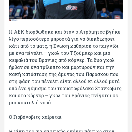
Η ΑΕΚ διορθώθηκε και όταν ο Ατρόμητος βγήκε
λίγο περισσότερο μπροστά για να διεκδικήσει
κάτι από το ματς, η Ενωση καθάρισε το παιγνίδι
με ένα πέναλτι – γκολ του Τζούμπερ και μια
κεφαλιά του Βράνιες από κόρνερ. Τα δυο γκολ
ήρθαν σε ένα τρίλεπτο και μαρτυρούν και την
κακή κατάσταση της άμυνας του Παράσχου που
στη φάση του πέναλτι είναι αλλού κι αλλού μετά
από ένα γέμισμα του τερματοφύλακα Στάνκοβιτς
και στο κόρνερ – γκολ του Βράνιες πνίγεται σε
μια κουταλιά νερό.
Ο Γιοβάνοβιτς χαίρεται
Η νίκη της αγωνιστικής ανήκει πάντως στον