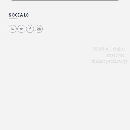
SOCIALS
2016© All rights
reserved.
thekarpetshow.gr