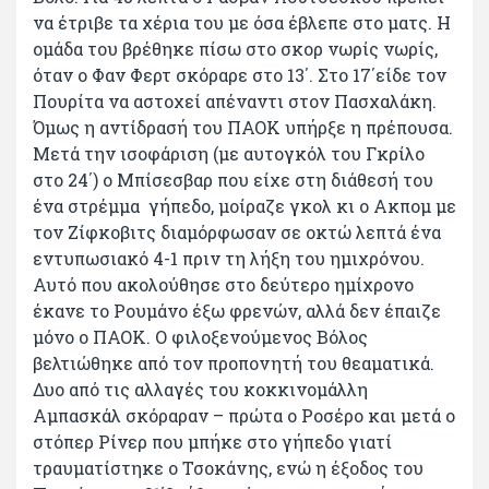
να έτριβε τα χέρια του με όσα έβλεπε στο ματς. Η
ομάδα του βρέθηκε πίσω στο σκορ νωρίς νωρίς,
όταν ο Φαν Φερτ σκόραρε στο 13΄. Στο 17΄είδε τον
Πουρίτα να αστοχεί απέναντι στον Πασχαλάκη.
Όμως η αντίδρασή του ΠΑΟΚ υπήρξε η πρέπουσα.
Μετά την ισοφάριση (με αυτογκόλ του Γκρίλο
στο 24΄) ο Μπίσεσβαρ που είχε στη διάθεσή του
ένα στρέμμα γήπεδο, μοίραζε γκολ κι ο Ακπομ με
τον Ζίφκοβιτς διαμόρφωσαν σε οκτώ λεπτά ένα
εντυπωσιακό 4-1 πριν τη λήξη του ημιχρόνου.
Αυτό που ακολούθησε στο δεύτερο ημίχρονο
έκανε το Ρουμάνο έξω φρενών, αλλά δεν έπαιζε
μόνο ο ΠΑΟΚ. Ο φιλοξενούμενος Βόλος
βελτιώθηκε από τον προπονητή του θεαματικά.
Δυο από τις αλλαγές του κοκκινομάλλη
Αμπασκάλ σκόραραν – πρώτα ο Ροσέρο και μετά ο
στόπερ Ρίνερ που μπήκε στο γήπεδο γιατί
τραυματίστηκε ο Τσοκάνης, ενώ η έξοδος του