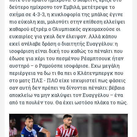
δεύτερο ημίχρονο τον Εμβιλά, μετέτρεψε το
σχήμα σε 4-3-3, η κυκλοφορία της μπάλας έγινε
πιο εύκολη και, μολονότι στην επίθεση ελλείψει
καθαρού εξτρέμ ο Ολυμπιακός αγκομαχούσε οι
ευκαιρίες για γκολ δεν έλειψαν. Αλλά κάπου
εκεί ανέλαβε δράση ο διαιτητής Ευαγγέλου: η
ισοφάριση είναι δική του καθώς το πέναλτι που
έδωσε για χέρι του πεσμένου Ρέαμπτσουκ ήταν
αυστηρό – ο Ραμούσπε ισοφάρισε. Εχω μεγάλη
περιέργεια να δω τι θα πει ο Κλάτενμπεργκ που
στο ματς ΠΑΣ - ΠΑΟ είχε ισχυριστεί πως φάσεις
σαν αυτή δεν πρέπει να δίνονται πέναλτι: βέβαια
αποκλείω να μην καλύψει τον Ευαγγέλου – ένα
από τα πουλέν του. Θα έχει ωστόσο πλάκα το πώς.