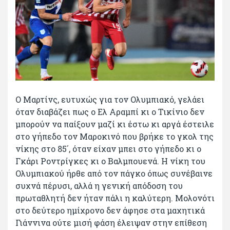
Ο Μαρτίνς, ευτυχώς για τον Ολυμπιακό, γελάει
όταν διαβάζει πως ο Ελ Αραμπί κι ο Τικίνιο δεν
μπορούν να παίξουν μαζί κι έστω κι αργά έστειλε
στο γήπεδο τον Μαροκινό που βρήκε το γκολ της
νίκης στο 85΄, όταν είχαν μπει στο γήπεδο κι ο
Γκάρι Ροντρίγκες κι ο Βαλμπουενά. Η νίκη του
Ολυμπιακού ήρθε από τον πάγκο όπως συνέβαινε
συχνά πέρυσι, αλλά η γενική απόδοση του
πρωταθλητή δεν ήταν πάλι η καλύτερη. Μολονότι
στο δεύτερο ημίχρονο δεν άφησε στα μαχητικά
Γιάννινα ούτε μισή φάση έλειψαν στην επίθεση