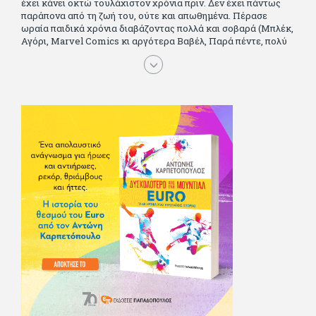
έχει κάνει οκτώ τουλάχιστον χρόνια πριν. Δεν έχει πάντως
παράπονα από τη ζωή του, ούτε και απωθημένα. Πέρασε
ωραία παιδικά χρόνια διαβάζοντας πολλά και σοβαρά (Μπλέκ,
Αγόρι, Μarvel Comics κι αργότερα Βαβέλ, Παρά πέντε, πολύ
Αλέξανδρο Δουμά και αρκετό Ιούλιο Βέρν πριν τον κερδίσουν
τα αστυνομικά), απέκτησε τους σωστούς φίλους κυρίως γιατί
του άρεσε να κάνει παρέα με μεγαλύτερους. Μεγαλώνοντας
σπούδασε, έζησε πολύ στο εξωτερικό, είδε εκατοντάδες
ταινίες κι έγραφε και στο περιοδικό Σινεμά, είχε κάποιες
αισθηματικές περιπέτειες που σκόρπισαν γέλιο στους φίλους
του - αν όχι και στον ίδιο. Πήγε στρατό κανονικά στα σύνορα
και διατήρησε μια καλή σχέση με την οικογένεια του, την
οποία αισθάνεται πως διάφορες φορές έφερε σε δύσκολη
θέση. Κείμενο με την υπογραφή του πρωτοδημοσιεύτηκε στο
Φίλαθλο το 1992. Επέστρεψε οριστικά στην Ελλάδα το 1998,
δούλεψε για πολλούς (αφού δυσκολεύεται να πει όχι), και
κάποιοι, αν όχι και όλοι, τον πλήρωσαν κι έμειναν και
ευχαριστημένοι από τη συνεργασία. Σήμερα πλέον εργάζεται
στον Sport Fm (όπου έχει κλείσει εικοσαετία) και στη
Sportday. Επαίρεται ότι λίγοι έχουν δει περισσότερο
ποδόσφαιρο από τον ίδιο και θεωρεί τον εαυτό του τυχερό
γιατί είναι μέλος της γενιάς που απόλαυσε τους μεγαλύτερους
σε όλα τα σπορ. Δεν είναι παντρεμένος, αλλά θαυμάζει όσους
βρίσκουν το κουράγιο να το κάνουν. Αντίθετα από πολλούς
φίλους του δεν πληρώνει διατροφές. Ελπίζει ότι δεν έχει