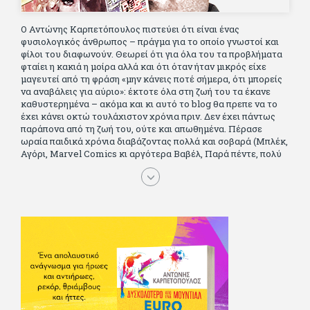
Ο Αντώνης Καρπετόπουλος πιστεύει ότι είναι ένας
φυσιολογικός άνθρωπος – πράγμα για το οποίο γνωστοί και
φίλοι του διαφωνούν. Θεωρεί ότι για όλα του τα προβλήματα
φταίει η κακιά η μοίρα αλλά και ότι όταν ήταν μικρός είχε
μαγευτεί από τη φράση «μην κάνεις ποτέ σήμερα, ότι μπορείς
να αναβάλεις για αύριο»: έκτοτε όλα στη ζωή του τα έκανε
καθυστερημένα – ακόμα και κι αυτό το blog θα πρεπε να το
έχει κάνει οκτώ τουλάχιστον χρόνια πριν. Δεν έχει πάντως
παράπονα από τη ζωή του, ούτε και απωθημένα. Πέρασε
ωραία παιδικά χρόνια διαβάζοντας πολλά και σοβαρά (Μπλέκ,
Αγόρι, Μarvel Comics κι αργότερα Βαβέλ, Παρά πέντε, πολύ
Αλέξανδρο Δουμά και αρκετό Ιούλιο Βέρν πριν τον κερδίσουν
τα αστυνομικά), απέκτησε τους σωστούς φίλους κυρίως γιατί
του άρεσε να κάνει παρέα με μεγαλύτερους. Μεγαλώνοντας
σπούδασε, έζησε πολύ στο εξωτερικό, είδε εκατοντάδες
ταινίες κι έγραφε και στο περιοδικό Σινεμά, είχε κάποιες
αισθηματικές περιπέτειες που σκόρπισαν γέλιο στους φίλους
του - αν όχι και στον ίδιο. Πήγε στρατό κανονικά στα σύνορα
και διατήρησε μια καλή σχέση με την οικογένεια του, την
οποία αισθάνεται πως διάφορες φορές έφερε σε δύσκολη
θέση. Κείμενο με την υπογραφή του πρωτοδημοσιεύτηκε στο
Φίλαθλο το 1992. Επέστρεψε οριστικά στην Ελλάδα το 1998,
δούλεψε για πολλούς (αφού δυσκολεύεται να πει όχι), και