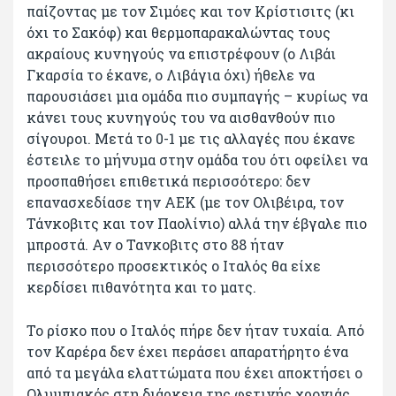
παίζοντας με τον Σιμόες και τον Κρίστισιτς (κι
όχι το Σακόφ) και θερμοπαρακαλώντας τους
ακραίους κυνηγούς να επιστρέφουν (ο Λιβάι
Γκαρσία το έκανε, ο Λιβάγια όχι) ήθελε να
παρουσιάσει μια ομάδα πιο συμπαγής – κυρίως να
κάνει τους κυνηγούς του να αισθανθούν πιο
σίγουροι. Μετά το 0-1 με τις αλλαγές που έκανε
έστειλε το μήνυμα στην ομάδα του ότι οφείλει να
προσπαθήσει επιθετικά περισσότερο: δεν
επανασχεδίασε την ΑΕΚ (με τον Ολιβέιρα, τον
Τάνκοβιτς και τον Παολίνιο) αλλά την έβγαλε πιο
μπροστά. Αν ο Τανκοβιτς στο 88 ήταν
περισσότερο προσεκτικός ο Ιταλός θα είχε
κερδίσει πιθανότητα και το ματς.
Το ρίσκο που ο Ιταλός πήρε δεν ήταν τυχαία. Από
τον Καρέρα δεν έχει περάσει απαρατήρητο ένα
από τα μεγάλα ελαττώματα που έχει αποκτήσει ο
Ολυμπιακός στη διάρκεια της φετινής χρονιάς.