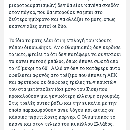
μικροτραυματισμών) δεν θα είχε κανένα σχεδόν
στον πάγκο, που θα μπορούσε να μπει στο
δεύτερο ημίχρονο και να αλλάξει το ματς, όπως
έκαναν χθες αυτοί οι δύο.
Το ίδιο το ματς λέει ότι η επιλογή του κόουτς
κάπου δικαιώθηκε. Αν ο Ολυμπιακός δεν κέρδισε
το ματς, φταίει το ότι δεν κατάφερε να συνεχίσει
να κάνει κατοχή μπάλας, όπως έκανε σωστά από
το 45΄μέχρι το 60΄. Αλλά αν δεν το κατάφερε αυτό
οφείλεται αφενός στο τρέξιμο που έκανε η ΑΕΚ
και αφετέρου σε διάφορες τρέλες των παικτών
του στα μετόπισθεν (όχι μόνο του Σισέ) που
προκαλούσαν μια γενικότερη έλλειψη σιγουριάς.
Στις τρελές αυτές βάζω και την ευκολία με την
οποία παραχωρούσαν άνευ λόγου και αιτίας σε
κάποιες περιπτώσεις κόρνερ. Ο Ολυμπιακός το
έκανε και στον τελικό του κυπέλλου Ελλάδος,