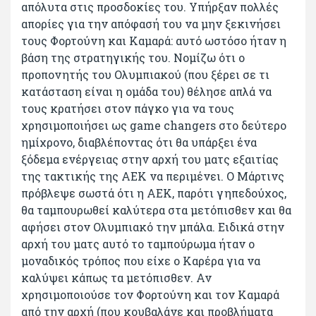
απόλυτα στις προσδοκίες του. Υπήρξαν πολλές
απορίες για την απόφασή του να μην ξεκινήσει
τους Φορτούνη και Καμαρά: αυτό ωστόσο ήταν η
βάση της στρατηγικής του. Νομίζω ότι ο
προπονητής του Ολυμπιακού (που ξέρει σε τι
κατάσταση είναι η ομάδα του) θέλησε απλά να
τους κρατήσει στον πάγκο για να τους
χρησιμοποιήσει ως game changers στο δεύτερο
ημίχρονο, διαβλέποντας ότι θα υπάρξει ένα
ξόδεμα ενέργειας στην αρχή του ματς εξαιτίας
της τακτικής της ΑΕΚ να περιμένει. Ο Μάρτινς
πρόβλεψε σωστά ότι η ΑΕΚ, παρότι γηπεδούχος,
θα ταμπουρωθεί καλύτερα στα μετόπισθεν και θα
αφήσει στον Ολυμπιακό την μπάλα. Ειδικά στην
αρχή του ματς αυτό το ταμπούρωμα ήταν ο
μοναδικός τρόπος που είχε ο Καρέρα για να
καλύψει κάπως τα μετόπισθεν. Αν
χρησιμοποιούσε τον Φορτούνη και τον Καμαρά
από την αρχή (που κουβαλάνε και προβλήματα