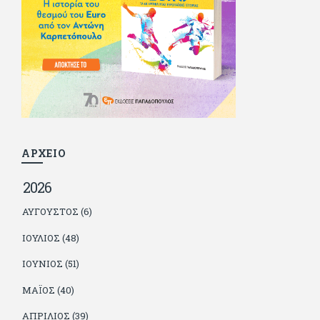
κάποιοι, αν όχι και όλοι, τον πλήρωσαν κι έμειναν και
ευχαριστημένοι από τη συνεργασία. Σήμερα πλέον εργάζεται
στον Sport Fm (όπου έχει κλείσει εικοσαετία) και στη
Sportday. Επαίρεται ότι λίγοι έχουν δει περισσότερο
ποδόσφαιρο από τον ίδιο και θεωρεί τον εαυτό του τυχερό
γιατί είναι μέλος της γενιάς που απόλαυσε τους μεγαλύτερους
σε όλα τα σπορ. Δεν είναι παντρεμένος, αλλά θαυμάζει όσους
βρίσκουν το κουράγιο να το κάνουν. Αντίθετα από πολλούς
φίλους του δεν πληρώνει διατροφές. Ελπίζει ότι δεν έχει
παιδιά. Απειλεί ότι θα γράφει όσο υπάρχουν άνθρωποι που
τον διαβάζουν, είτε συμφωνώντας είτε διαφωνώντας.
ΑΡΧΕΙΟ
2026
ΑΎΓΟΥΣΤΟΣ (6)
ΙΟΎΛΙΟΣ (48)
ΙΟΎΝΙΟΣ (51)
ΜΆΙΟΣ (40)
ΑΠΡΊΛΙΟΣ (39)