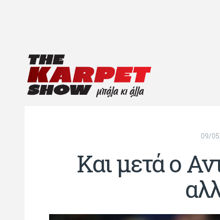
09/05
Και μετά ο Αν
αλλ