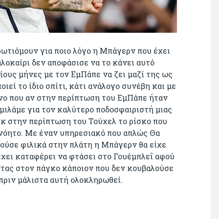
ρωτιόμουν για ποιο λόγο η Μπάγερν που έχει
λοκαίρι δεν αποφάσισε να το κάνει αυτό
ίους μήνες με τον ΕμΠάπε να ζει μαζί της ως
εί το ίδιο σπίτι, κάτι ανάλογο συνέβη και με
νο που αν στην περίπτωση του ΕμΠάπε ήταν
 μιλάμε για τον καλύτερο ποδοσφαιριστή μιας
γκ στην περίπτωση του Τούχελ το ρίσκο που
νόητο. Με έναν υπηρεσιακό που απλώς Θα
ούσε φιλικά στην πλάτη η Μπάγερν θα είχε
έχει καταφέρει να φτάσει στο Γουέμπλεΐ αφού
ντας στον πάγκο κάποιον που δεν κουβαλούσε
πριν μάλιστα αυτή ολοκληρωθεί.