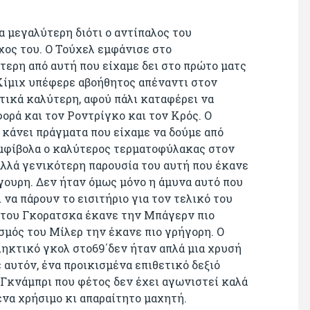
 μεγαλύτερη διότι ο αντίπαλος του
χος του. Ο Τούχελ εμφάνισε στο
ερη από αυτή που είχαμε δει στο πρώτο ματς
Κίμιχ υπέφερε αβοήθητος απέναντι στον
τικά καλύτερη, αφού πάλι καταφέρει να
φορά και τον Ροντρίγκο και τον Κρός. Ο
α κάνει πράγματα που είχαμε να δούμε από
αμφίβολα ο καλύτερος τερματοφύλακας στον
αλλά γενικότερη παρουσία του αυτή που έκανε
γουρη. Δεν ήταν όμως μόνο η άμυνα αυτό που
να πάρουν το εισιτήριο για τον τελικό του
ί του Γκορατσκα έκανε την Μπάγερν πιο
σμός του Μίλερ την έκανε πιο γρήγορη. Ο
ληκτικό γκολ στο69΄δεν ήταν απλά μια χρυσή
 αυτόν, ένα προικισμένα επιθετικό δεξιό
 Γκνάμπρι που φέτος δεν έχει αγωνιστεί καλά
ένα χρήσιμο κι απαραίτητο μαχητή.