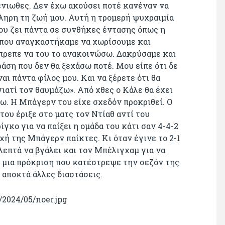
 ένιωθες. Δεν έχω ακούσει ποτέ κανέναν να
κληρη τη ζωή μου. Αυτή η τρομερή ψυχραιμία
που ζει πάντα σε συνθήκες έντασης όπως η
 που αναγκαστήκαμε να χωρίσουμε και
έπρεπε να του το ανακοινώσω. Δακρύσαμε και
ράση που δεν θα ξεχάσω ποτέ. Μου είπε ότι δε
ναι πάντα φίλος μου. Και να ξέρετε ότι θα
ιατί τον θαυμάζω». Από χθες ο Κάλε θα έχει
ω. Η Μπάγερν του είχε σχεδόν προκριθεί. Ο
του έριξε στο ματς τον Ντίαθ αντί του
γκο για να παίξει η ομάδα του κάτι σαν 4-4-2
οχή της Μπάγερν παίκτες. Κι όταν έγινε το 2-1
 λεπτά να βγάλει και τον Μπέλιγχαμ για να
α μια πρόκριση που κατέστρεψε την σεζόν της
 αποκτά άλλες διαστάσεις.