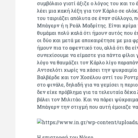
συμβόλαιο γιατί άξιζε ο λόγος του και το
λέει μια κακή λέξη για τον Κάρλο σε ολό
του ταιριάζει απόλυτα σε έναν σύλλογο, 
Μπάγερν ή η Ρεάλ Μαδρίτης. Είναι κρίμα
θυμάμαι πολύ καλά ότι ήμουν αυτός που 
οι δύο και μετά με αποχαιρέτησε με μια φ
ήμουν πια το αφεντικό του, αλλά ότι θα εί
συνεχίσουμε να είμαστε για πάντα φίλοι γ
λόγο να θαυμάζει τον Κάρλο λίγο παραπάν
Αντσελότι χωρίς να χάσει την ψυχραιμία 
Βαλβέρδε και τον Χοσέλου αντί του Ροντρί
στο φινάλε, δηλαδή για να γεμίσει η περι
δεν είχε πρόβλημα για τα τελευταία δέκα
βάλει τον Μιλιτάο. Και να πάρει ψύχραιμ
Μπάγερν την στιγμή που αυτή έμοιαζε να
Η επιστροφή του Νόιερ