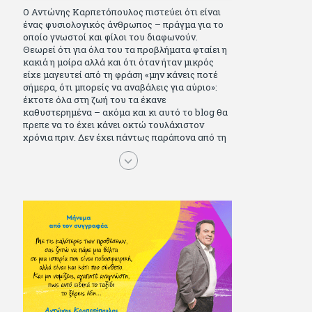
Ο Αντώνης Καρπετόπουλος πιστεύει ότι είναι
ένας φυσιολογικός άνθρωπος – πράγμα για το
οποίο γνωστοί και φίλοι του διαφωνούν.
Θεωρεί ότι για όλα του τα προβλήματα φταίει η
κακιά η μοίρα αλλά και ότι όταν ήταν μικρός
είχε μαγευτεί από τη φράση «μην κάνεις ποτέ
σήμερα, ότι μπορείς να αναβάλεις για αύριο»:
έκτοτε όλα στη ζωή του τα έκανε
καθυστερημένα – ακόμα και κι αυτό το blog θα
πρεπε να το έχει κάνει οκτώ τουλάχιστον
χρόνια πριν. Δεν έχει πάντως παράπονα από τη
ζωή του, ούτε και απωθημένα. Πέρασε ωραία
παιδικά χρόνια διαβάζοντας πολλά και σοβαρά
(Μπλέκ, Αγόρι, Μarvel Comics κι αργότερα
Βαβέλ, Παρά πέντε, πολύ Αλέξανδρο Δουμά και
αρκετό Ιούλιο Βέρν πριν τον κερδίσουν τα
αστυνομικά), απέκτησε τους σωστούς φίλους
κυρίως γιατί του άρεσε να κάνει παρέα με
μεγαλύτερους. Μεγαλώνοντας σπούδασε, έζησε
πολύ στο εξωτερικό, είδε εκατοντάδες ταινίες
κι έγραφε και στο περιοδικό Σινεμά, είχε
κάποιες αισθηματικές περιπέτειες που
σκόρπισαν γέλιο στους φίλους του - αν όχι και
στον ίδιο. Πήγε στρατό κανονικά στα σύνορα