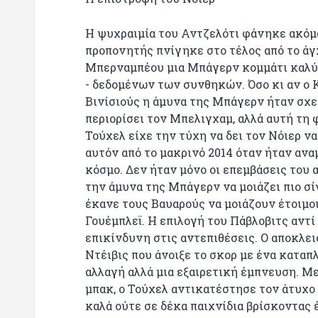
Η ψυχραιμία του Αντζελότι φάνηκε ακόμα
προπονητής πνίγηκε στο τέλος από το άγ
Μπερναμπέου μια Μπάγερν κομμάτι καλύτ
- δεδομένων των συνθηκών. Όσο κι αν ο 
Βινίσιούς η άμυνα της Μπάγερν ήταν σχε
περιορίσει τον Μπελιγχαμ, αλλά αυτή τη 
Τούχελ είχε την τύχη να δει τον Νόιερ ν
αυτόν από το μακρινό 2014 όταν ήταν αν
κόσμο. Δεν ήταν μόνο οι επεμβάσεις του 
την άμυνα της Μπάγερν να μοιάζει πιο σί
έκανε τους Βαυαρούς να μοιάζουν έτοιμοι 
Γουέμπλεϊ. Η επιλογή του Πάβλοβιτς αντ
επικίνδυνη στις αντεπιθέσεις. Ο αποκλει
Ντέιβις που άνοιξε το σκορ με ένα καταπ
αλλαγή αλλά μια εξαιρετική έμπνευση. Με
μπακ, ο Τούχελ αντικατέστησε τον άτυχο
καλά ούτε σε δέκα παιχνίδια βρίσκοντας 