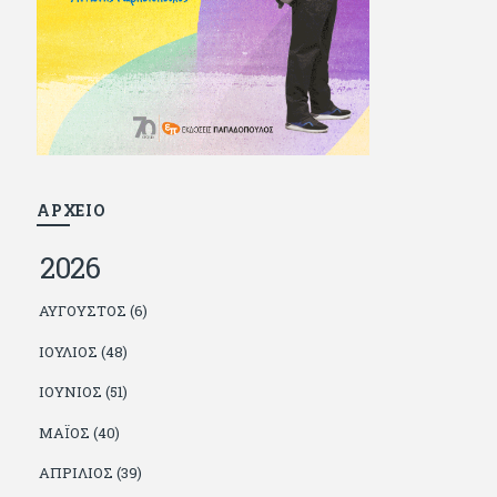
και διατήρησε μια καλή σχέση με την οικογένεια
του, την οποία αισθάνεται πως διάφορες φορές
έφερε σε δύσκολη θέση. Κείμενο με την
υπογραφή του πρωτοδημοσιεύτηκε στο
Φίλαθλο το 1992. Επέστρεψε οριστικά στην
Ελλάδα το 1998, δούλεψε για πολλούς (αφού
δυσκολεύεται να πει όχι), και κάποιοι, αν όχι και
όλοι, τον πλήρωσαν κι έμειναν και
ευχαριστημένοι από τη συνεργασία. Σήμερα
πλέον εργάζεται στον Sport Fm (όπου έχει
κλείσει εικοσαετία) και στη Sportday. Επαίρεται
ΑΡΧΕΙΟ
ότι λίγοι έχουν δει περισσότερο ποδόσφαιρο
από τον ίδιο και θεωρεί τον εαυτό του τυχερό
2026
γιατί είναι μέλος της γενιάς που απόλαυσε τους
μεγαλύτερους σε όλα τα σπορ. Δεν είναι
παντρεμένος, αλλά θαυμάζει όσους βρίσκουν το
ΑΎΓΟΥΣΤΟΣ (6)
κουράγιο να το κάνουν. Αντίθετα από πολλούς
φίλους του δεν πληρώνει διατροφές. Ελπίζει ότι
ΙΟΎΛΙΟΣ (48)
δεν έχει παιδιά. Απειλεί ότι θα γράφει όσο
υπάρχουν άνθρωποι που τον διαβάζουν, είτε
ΙΟΎΝΙΟΣ (51)
συμφωνώντας είτε διαφωνώντας.
ΜΆΙΟΣ (40)
ΑΠΡΊΛΙΟΣ (39)