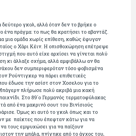
 δεύτερο γκολ, αλλά όταν δεν το βρήκε ο
 ένα πράγμα: το πως θα κρατήσει το αβαντάζ.
μα μια ομάδα χωρίς επίθεση, καθώς έφυγαν
ευταίος ο Χάρι Κέιν. Η οπισθοχώρηση επέτρεψε
στιγμή που αυτό είχε αρχίσει να γίνεται πολύ
η κι άλλαξε σχήμα, αλλά αμφιβάλλω αν θα
νάχου δεν συμπεριφερόταν τόσο φοβισμένα
τον Ρούντιγκερ να πάρει επιθετικές
που έδωσε την ασίστ στον Χοσελου για το
 Μπάγερν πλήρωσε πολύ ακριβά μια κακή
 παιχνίδι. Στο 89΄ο Γερμανός τερματοφύλακας
ετά από ένα μακρινό σουτ του Βινίσιούς
άρισε. Όμως κι αυτό το γκολ όπως και το
ρν με παίκτες που έπεφταν κάτω για να
 να τους εμψυχώσει για να παίξουν
στον την μπάλα, πνίγηκε από το άγχος του,