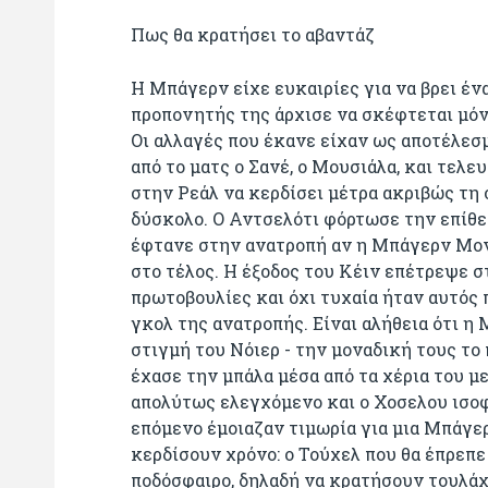
Πως θα κρατήσει το αβαντάζ
Η Μπάγερν είχε ευκαιρίες για να βρει ένα
προπονητής της άρχισε να σκέφτεται μόνο
Οι αλλαγές που έκανε είχαν ως αποτέλεσ
από το ματς ο Σανέ, ο Μουσιάλα, και τελ
στην Ρεάλ να κερδίσει μέτρα ακριβώς τη 
δύσκολο. Ο Αντσελότι φόρτωσε την επίθεσ
έφτανε στην ανατροπή αν η Μπάγερν Μο
στο τέλος. Η έξοδος του Κέιν επέτρεψε σ
πρωτοβουλίες και όχι τυχαία ήταν αυτός 
γκολ της ανατροπής. Είναι αλήθεια ότι η
στιγμή του Νόιερ - την μοναδική τους το
έχασε την μπάλα μέσα από τα χέρια του μ
απολύτως ελεγχόμενο και ο Χοσελου ισοφ
επόμενο έμοιαζαν τιμωρία για μια Μπάγε
κερδίσουν χρόνο: ο Τούχελ που θα έπρεπε
ποδόσφαιρο, δηλαδή να κρατήσουν τουλάχι