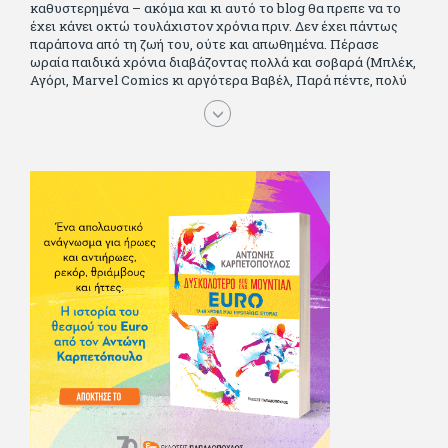
καθυστερημένα – ακόμα και κι αυτό το blog θα πρεπε να το
έχει κάνει οκτώ τουλάχιστον χρόνια πριν. Δεν έχει πάντως
παράπονα από τη ζωή του, ούτε και απωθημένα. Πέρασε
ωραία παιδικά χρόνια διαβάζοντας πολλά και σοβαρά (Μπλέκ,
Αγόρι, Μarvel Comics κι αργότερα Βαβέλ, Παρά πέντε, πολύ
Αλέξανδρο Δουμά και αρκετό Ιούλιο Βέρν πριν τον κερδίσουν
τα αστυνομικά), απέκτησε τους σωστούς φίλους κυρίως γιατί
του άρεσε να κάνει παρέα με μεγαλύτερους. Μεγαλώνοντας
σπούδασε, έζησε πολύ στο εξωτερικό, είδε εκατοντάδες
ταινίες κι έγραφε και στο περιοδικό Σινεμά, είχε κάποιες
αισθηματικές περιπέτειες που σκόρπισαν γέλιο στους φίλους
του - αν όχι και στον ίδιο. Πήγε στρατό κανονικά στα σύνορα
και διατήρησε μια καλή σχέση με την οικογένεια του, την
οποία αισθάνεται πως διάφορες φορές έφερε σε δύσκολη
θέση. Κείμενο με την υπογραφή του πρωτοδημοσιεύτηκε στο
Φίλαθλο το 1992. Επέστρεψε οριστικά στην Ελλάδα το 1998,
δούλεψε για πολλούς (αφού δυσκολεύεται να πει όχι), και
κάποιοι, αν όχι και όλοι, τον πλήρωσαν κι έμειναν και
ευχαριστημένοι από τη συνεργασία. Σήμερα πλέον εργάζεται
στον Sport Fm (όπου έχει κλείσει εικοσαετία) και στη
Sportday. Επαίρεται ότι λίγοι έχουν δει περισσότερο
ποδόσφαιρο από τον ίδιο και θεωρεί τον εαυτό του τυχερό
γιατί είναι μέλος της γενιάς που απόλαυσε τους μεγαλύτερους
σε όλα τα σπορ. Δεν είναι παντρεμένος, αλλά θαυμάζει όσους
βρίσκουν το κουράγιο να το κάνουν. Αντίθετα από πολλούς