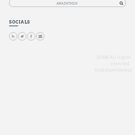
Αναζητηση
SOCIALS
2016© All rights
reserved.
thekarpetshow.gr