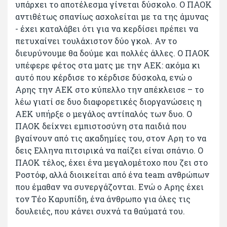
υπάρχει το αποτέλεσμα γίνεται δύσκολο. Ο ΠΑΟΚ
αντιθέτως σπανίως ασχολείται με τα της άμυνας
- έχει καταλάβει ότι για να κερδίσει πρέπει να
πετυχαίνει τουλάχιστον δύο γκολ. Αν το
διευρύνουμε θα δούμε και πολλές άλλες. Ο ΠΑΟΚ
υπέφερε φέτος στα ματς με την ΑΕΚ: ακόμα κι
αυτό που κέρδισε το κέρδισε δύσκολα, ενώ ο
Αρης την ΑΕΚ στο κύπελλο την απέκλεισε – το
λέω γιατί σε δυο διαφορετικές διοργανώσεις η
ΑΕΚ υπήρξε ο μεγάλος αντίπαλός των δυο. Ο
ΠΑΟΚ δείχνει εμπιστοσύνη στα παιδιά που
βγαίνουν από τις ακαδημίες του, στον Αρη το να
δεις Ελληνα πιτσιρικά να παίζει είναι σπάνιο. Ο
ΠΑΟΚ τέλος, έχει ένα μεγαλομέτοχο που ζει στο
Ροστόφ, αλλά διοικείται από ένα team ανθρώπων
που έμαθαν να συνεργάζονται. Ενώ ο Αρης έχει
τον Τέο Καρυπίδη, ένα άνθρωπο για όλες τις
δουλειές, που κάνει συχνά τα θαύματά του.