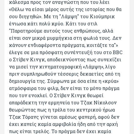
κάλεσμα προς τον αναγνώστη που του λέει
«Θέλω να είσαι μέρος αυτής της ιστορίας που θα
σου διηγηθώ». Με τη "Λάμψη" του Κιούμπρικ
ένιωσα κάτι πολύ κρύο. Κάτι του στιλ
"Παρατηρούμε αυτούς τους ανθρώπους, αλλά
είναι σαν μικρά μυρμήγκια στη φωλιά τους. Δεν
κάνουν ενδιαφέροντα πράγματα, κοιτάξτε τα"»
έλεγε σε μια πρόσφατη συνέντευξή του στο BBC
o Στίβεν Κινγκ, αποδεικνύοντας πως συνεχίζει
να μισεί την κινηματογραφική «Λάμψη», λίγο
πριν συμπληρωθούν τέσσερις δεκαετίες από τη
δημιουργία της. Σύμφωνα με όσα είπε η «κρύα»
ατμόσφαιρα του φιλμ, δεν είναι το μόνο πράγμα
που τον ενοχλεί. Ο Στίβεν Κινγκ θεωρεί
απαράδεκτη την ερμηνεία του Τζακ Νίκολσον
θεωρώντας πως η τρέλα του κεντρικού ήρωα
Τζακ Τόρανς γίνεται αμέσως φανερή, αφού δεν
έχει κανείς καμία αμφιβολία ήδη από την αρχή
πως είναι τρελός. Το πράγμα δεν έχει καμία