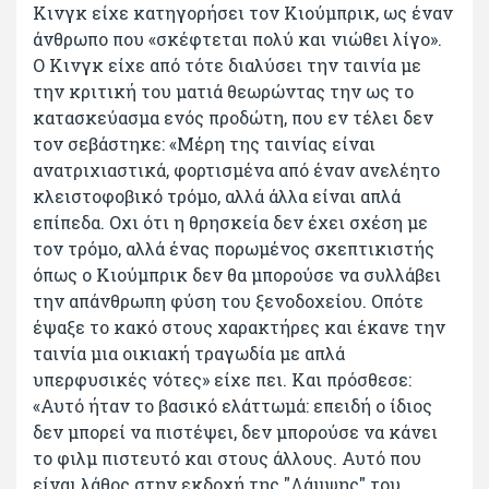
Κινγκ είχε κατηγορήσει τον Κιούμπρικ, ως έναν
άνθρωπο που «σκέφτεται πολύ και νιώθει λίγο».
Ο Κινγκ είχε από τότε διαλύσει την ταινία με
την κριτική του ματιά θεωρώντας την ως το
κατασκεύασμα ενός προδώτη, που εν τέλει δεν
τον σεβάστηκε: «Μέρη της ταινίας είναι
ανατριχιαστικά, φορτισμένα από έναν ανελέητο
κλειστοφοβικό τρόμο, αλλά άλλα είναι απλά
επίπεδα. Οχι ότι η θρησκεία δεν έχει σχέση με
τον τρόμο, αλλά ένας πορωμένος σκεπτικιστής
όπως ο Κιούμπρικ δεν θα μπορούσε να συλλάβει
την απάνθρωπη φύση του ξενοδοχείου. Οπότε
έψαξε το κακό στους χαρακτήρες και έκανε την
ταινία μια οικιακή τραγωδία με απλά
υπερφυσικές νότες» είχε πει. Και πρόσθεσε:
«Αυτό ήταν το βασικό ελάττωμά: επειδή ο ίδιος
δεν μπορεί να πιστέψει, δεν μπορούσε να κάνει
το φιλμ πιστευτό και στους άλλους. Αυτό που
είναι λάθος στην εκδοχή της "Λάμψης" του