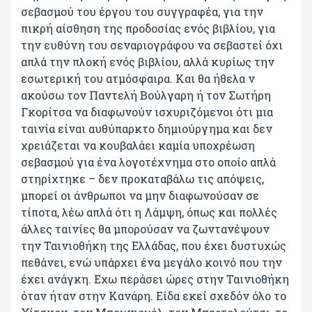
σεβασμού του έργου του συγγραφέα, για την
πικρή αίσθηση της προδοσίας ενός βιβλίου, για
την ευθύνη του σεναριογράφου να σεβαστεί όχι
απλά την πλοκή ενός βιβλίου, αλλά κυρίως την
εσωτερική του ατμόσφαιρα. Και θα ήθελα ν
ακούσω τον Παντελή Βούλγαρη ή τον Σωτήρη
Γκορίτσα να διαφωνούν ισχυριζόμενοι ότι μια
ταινία είναι αυθύπαρκτο δημιούργημα και δεν
χρειάζεται να κουβαλάει καμία υποχρέωση
σεβασμού για ένα λογοτέχνημα στο οποίο απλά
στηρίχτηκε – δεν προκαταβάλω τις απόψεις,
μπορεί οι άνθρωποι να μην διαφωνούσαν σε
τίποτα, λέω απλά ότι η Λάμψη, όπως και πολλές
άλλες ταινίες θα μπορούσαν να ζωντανέψουν
την Ταινιοθήκη της Ελλάδας, που έχει δυστυχώς
πεθάνει, ενώ υπάρχει ένα μεγάλο κοινό που την
έχει ανάγκη. Εχω περάσει ώρες στην Ταινιοθήκη
όταν ήταν στην Κανάρη. Είδα εκεί σχεδόν όλο το