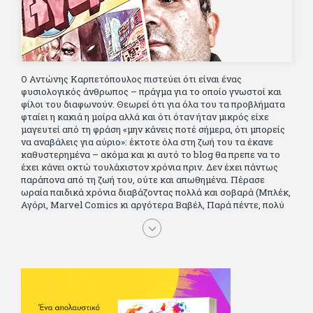
Ο Αντώνης Καρπετόπουλος πιστεύει ότι είναι ένας
φυσιολογικός άνθρωπος – πράγμα για το οποίο γνωστοί και
φίλοι του διαφωνούν. Θεωρεί ότι για όλα του τα προβλήματα
φταίει η κακιά η μοίρα αλλά και ότι όταν ήταν μικρός είχε
μαγευτεί από τη φράση «μην κάνεις ποτέ σήμερα, ότι μπορείς
να αναβάλεις για αύριο»: έκτοτε όλα στη ζωή του τα έκανε
καθυστερημένα – ακόμα και κι αυτό το blog θα πρεπε να το
έχει κάνει οκτώ τουλάχιστον χρόνια πριν. Δεν έχει πάντως
παράπονα από τη ζωή του, ούτε και απωθημένα. Πέρασε
ωραία παιδικά χρόνια διαβάζοντας πολλά και σοβαρά (Μπλέκ,
Αγόρι, Μarvel Comics κι αργότερα Βαβέλ, Παρά πέντε, πολύ
Αλέξανδρο Δουμά και αρκετό Ιούλιο Βέρν πριν τον κερδίσουν
τα αστυνομικά), απέκτησε τους σωστούς φίλους κυρίως γιατί
του άρεσε να κάνει παρέα με μεγαλύτερους. Μεγαλώνοντας
σπούδασε, έζησε πολύ στο εξωτερικό, είδε εκατοντάδες
ταινίες κι έγραφε και στο περιοδικό Σινεμά, είχε κάποιες
αισθηματικές περιπέτειες που σκόρπισαν γέλιο στους φίλους
του - αν όχι και στον ίδιο. Πήγε στρατό κανονικά στα σύνορα
και διατήρησε μια καλή σχέση με την οικογένεια του, την