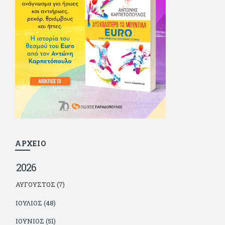
οποία αισθάνεται πως διάφορες φορές έφερε σε δύσκολη
θέση. Κείμενο με την υπογραφή του πρωτοδημοσιεύτηκε στο
Φίλαθλο το 1992. Επέστρεψε οριστικά στην Ελλάδα το 1998,
δούλεψε για πολλούς (αφού δυσκολεύεται να πει όχι), και
κάποιοι, αν όχι και όλοι, τον πλήρωσαν κι έμειναν και
ευχαριστημένοι από τη συνεργασία. Σήμερα πλέον εργάζεται
στον Sport Fm (όπου έχει κλείσει εικοσαετία) και στη
Sportday. Επαίρεται ότι λίγοι έχουν δει περισσότερο
ποδόσφαιρο από τον ίδιο και θεωρεί τον εαυτό του τυχερό
γιατί είναι μέλος της γενιάς που απόλαυσε τους μεγαλύτερους
σε όλα τα σπορ. Δεν είναι παντρεμένος, αλλά θαυμάζει όσους
βρίσκουν το κουράγιο να το κάνουν. Αντίθετα από πολλούς
φίλους του δεν πληρώνει διατροφές. Ελπίζει ότι δεν έχει
παιδιά. Απειλεί ότι θα γράφει όσο υπάρχουν άνθρωποι που
τον διαβάζουν, είτε συμφωνώντας είτε διαφωνώντας.
ΑΡΧΕΙΟ
2026
ΑΎΓΟΥΣΤΟΣ (7)
ΙΟΎΛΙΟΣ (48)
ΙΟΎΝΙΟΣ (51)