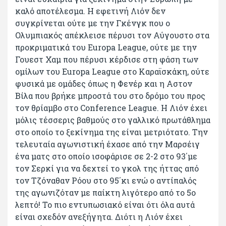
καλό αποτέλεσμα. Η εφετινή Λιόν δεν
συγκρίνεται ούτε με την Γκένγκ που ο
Ολυμπιακός απέκλεισε πέρυσι τον Αύγουστο στα
προκριματικά του Europa League, ούτε με την
Γουεστ Χαμ που πέρυσι κέρδισε στη φάση των
ομίλων του Europa League στο Καραϊσκάκη, ούτε
φυσικά με ομάδες όπως η Φενέρ και η Αστον
Βίλα που βρήκε μπροστά του στο δρόμο του προς
τον θρίαμβο στο Conference League. Η Λιόν έχει
μόλις τέσσερις βαθμούς στο γαλλικό πρωτάθλημα
στο οποίο το ξεκίνημα της είναι μετριότατο. Την
τελευταία αγωνιστική έχασε από την Μαρσέιγ
ένα ματς στο οποίο ισοφάρισε σε 2-2 στο 93΄με
τον Σερκί για να δεχτεί το γκολ της ήττας από
τον Τζόναθαν Ρόου στο 95΄κι ενώ ο αντίπαλός
της αγωνιζόταν με παίκτη λιγότερο από το 5ο
λεπτό! Το πιο εντυπωσιακό είναι ότι όλα αυτά
είναι σχεδόν ανεξήγητα. Διότι η Λιόν έχει