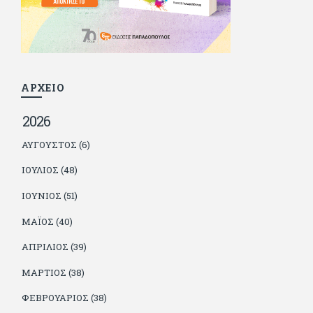
γιατί είναι μέλος της γενιάς που απόλαυσε τους μεγαλύτερους
σε όλα τα σπορ. Δεν είναι παντρεμένος, αλλά θαυμάζει όσους
βρίσκουν το κουράγιο να το κάνουν. Αντίθετα από πολλούς
φίλους του δεν πληρώνει διατροφές. Ελπίζει ότι δεν έχει
παιδιά. Απειλεί ότι θα γράφει όσο υπάρχουν άνθρωποι που
τον διαβάζουν, είτε συμφωνώντας είτε διαφωνώντας.
ΑΡΧΕΙΟ
2026
ΑΎΓΟΥΣΤΟΣ (6)
ΙΟΎΛΙΟΣ (48)
ΙΟΎΝΙΟΣ (51)
ΜΆΙΟΣ (40)
ΑΠΡΊΛΙΟΣ (39)
ΜΆΡΤΙΟΣ (38)
ΦΕΒΡΟΥΆΡΙΟΣ (38)