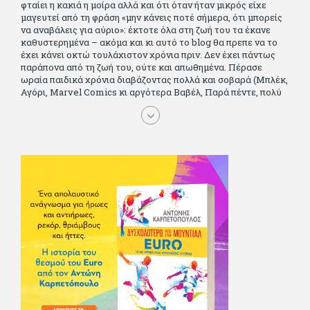
φταίει η κακιά η μοίρα αλλά και ότι όταν ήταν μικρός είχε
μαγευτεί από τη φράση «μην κάνεις ποτέ σήμερα, ότι μπορείς
να αναβάλεις για αύριο»: έκτοτε όλα στη ζωή του τα έκανε
καθυστερημένα – ακόμα και κι αυτό το blog θα πρεπε να το
έχει κάνει οκτώ τουλάχιστον χρόνια πριν. Δεν έχει πάντως
παράπονα από τη ζωή του, ούτε και απωθημένα. Πέρασε
ωραία παιδικά χρόνια διαβάζοντας πολλά και σοβαρά (Μπλέκ,
Αγόρι, Μarvel Comics κι αργότερα Βαβέλ, Παρά πέντε, πολύ
Αλέξανδρο Δουμά και αρκετό Ιούλιο Βέρν πριν τον κερδίσουν
τα αστυνομικά), απέκτησε τους σωστούς φίλους κυρίως γιατί
του άρεσε να κάνει παρέα με μεγαλύτερους. Μεγαλώνοντας
σπούδασε, έζησε πολύ στο εξωτερικό, είδε εκατοντάδες
ταινίες κι έγραφε και στο περιοδικό Σινεμά, είχε κάποιες
αισθηματικές περιπέτειες που σκόρπισαν γέλιο στους φίλους
του - αν όχι και στον ίδιο. Πήγε στρατό κανονικά στα σύνορα
και διατήρησε μια καλή σχέση με την οικογένεια του, την
οποία αισθάνεται πως διάφορες φορές έφερε σε δύσκολη
θέση. Κείμενο με την υπογραφή του πρωτοδημοσιεύτηκε στο
Φίλαθλο το 1992. Επέστρεψε οριστικά στην Ελλάδα το 1998,
δούλεψε για πολλούς (αφού δυσκολεύεται να πει όχι), και
κάποιοι, αν όχι και όλοι, τον πλήρωσαν κι έμειναν και
ευχαριστημένοι από τη συνεργασία. Σήμερα πλέον εργάζεται
στον Sport Fm (όπου έχει κλείσει εικοσαετία) και στη
Sportday. Επαίρεται ότι λίγοι έχουν δει περισσότερο
ποδόσφαιρο από τον ίδιο και θεωρεί τον εαυτό του τυχερό