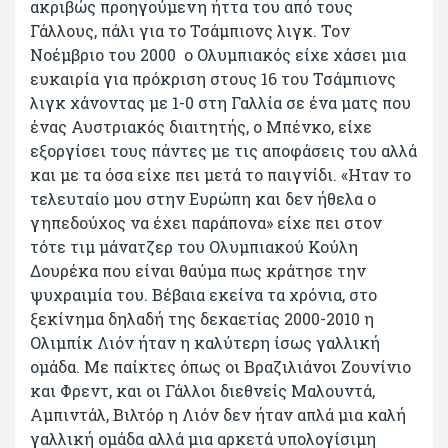
ακριβώς προηγούμενη ήττα του από τους
Γάλλους, πάλι για το Τσάμπιονς λιγκ. Τον
Νοέμβριο του 2000 ο Ολυμπιακός είχε χάσει μια
ευκαιρία για πρόκριση στους 16 του Τσάμπιονς
λιγκ χάνοντας με 1-0 στη Γαλλία σε ένα ματς που
ένας Αυστριακός διαιτητής, ο Μπένκο, είχε
εξοργίσει τους πάντες με τις αποφάσεις του αλλά
και με τα όσα είχε πει μετά το παιγνίδι. «Ηταν το
τελευταίο μου στην Ευρώπη και δεν ήθελα ο
γηπεδούχος να έχει παράπονα» είχε πει στον
τότε τιμ μάνατζερ του Ολυμπιακού Κούλη
Δουρέκα που είναι θαύμα πως κράτησε την
ψυχραιμία του. Βέβαια εκείνα τα χρόνια, στο
ξεκίνημα δηλαδή της δεκαετίας 2000-2010 η
Ολιμπίκ Λιόν ήταν η καλύτερη ίσως γαλλική
ομάδα. Με παίκτες όπως οι Βραζιλιάνοι Ζουνίνιο
και Φρεντ, και οι Γάλλοι διεθνείς Μαλουντά,
Αμπιντάλ, Βιλτόρ η Λιόν δεν ήταν απλά μια καλή
γαλλική ομάδα αλλά μια αρκετά υπολογίσιμη