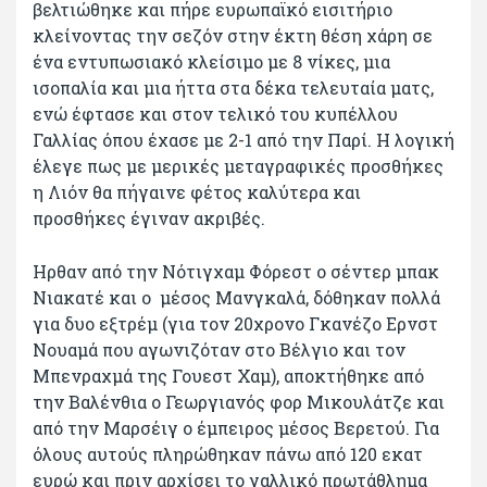
βελτιώθηκε και πήρε ευρωπαϊκό εισιτήριο
κλείνοντας την σεζόν στην έκτη θέση χάρη σε
ένα εντυπωσιακό κλείσιμο με 8 νίκες, μια
ισοπαλία και μια ήττα στα δέκα τελευταία ματς,
ενώ έφτασε και στον τελικό του κυπέλλου
Γαλλίας όπου έχασε με 2-1 από την Παρί. Η λογική
έλεγε πως με μερικές μεταγραφικές προσθήκες
η Λιόν θα πήγαινε φέτος καλύτερα και
προσθήκες έγιναν ακριβές.
Ηρθαν από την Νότιγχαμ Φόρεστ ο σέντερ μπακ
Νιακατέ και ο μέσος Μανγκαλά, δόθηκαν πολλά
για δυο εξτρέμ (για τον 20χρονο Γκανέζο Ερνστ
Νουαμά που αγωνιζόταν στο Βέλγιο και τον
Μπενραχμά της Γουεστ Χαμ), αποκτήθηκε από
την Βαλένθια ο Γεωργιανός φορ Μικουλάτζε και
από την Μαρσέιγ ο έμπειρος μέσος Βερετού. Για
όλους αυτούς πληρώθηκαν πάνω από 120 εκατ
ευρώ και πριν αρχίσει το γαλλικό πρωτάθλημα