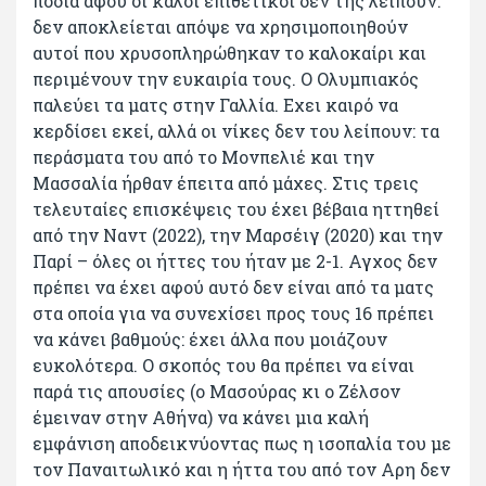
πόδια αφού οι καλοί επιθετικοί δεν της λείπουν:
δεν αποκλείεται απόψε να χρησιμοποιηθούν
αυτοί που χρυσοπληρώθηκαν το καλοκαίρι και
περιμένουν την ευκαιρία τους. Ο Ολυμπιακός
παλεύει τα ματς στην Γαλλία. Εχει καιρό να
κερδίσει εκεί, αλλά οι νίκες δεν του λείπουν: τα
περάσματα του από το Μονπελιέ και την
Μασσαλία ήρθαν έπειτα από μάχες. Στις τρεις
τελευταίες επισκέψεις του έχει βέβαια ηττηθεί
από την Ναντ (2022), την Μαρσέιγ (2020) και την
Παρί – όλες οι ήττες του ήταν με 2-1. Αγχος δεν
πρέπει να έχει αφού αυτό δεν είναι από τα ματς
στα οποία για να συνεχίσει προς τους 16 πρέπει
να κάνει βαθμούς: έχει άλλα που μοιάζουν
ευκολότερα. Ο σκοπός του θα πρέπει να είναι
παρά τις απουσίες (ο Μασούρας κι ο Ζέλσον
έμειναν στην Αθήνα) να κάνει μια καλή
εμφάνιση αποδεικνύοντας πως η ισοπαλία του με
τον Παναιτωλικό και η ήττα του από τον Αρη δεν