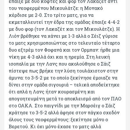
έπαιξε με δυο κόφτες και φορ τον Λακαζέτ αντί
του νεοφερμένου Μικουλάτζε: η Μονακό
κέρδισε με 2-0. Στο τρίτο ματς, για να
εκμεταλλευτεί την έδρα της ομάδας έπαιξε 4-4-2
με δυο φορ (τον Λακαζέτ και τον Μικουλάτζε). Η
Λιόν βρέθηκε να χάνει με 1-3 αλλά ο Σέιζ γύρισε
το ματς χρησιμοποιώντας στο τελευταίο τέταρτο
δυο εξτρέμ τον Φοφανά και τον Ορμπαν: ήρθε μια
νίκη με 4-3 αλλά όχι και η ηρεμία. Στη λευκή
ισοπαλία με την Λανς που ακολούθησε ο Σάιζ
πίστεψε πως βρήκε την λύση τουλάχιστον στην
άμυνα: το 3-5-2 με το οποίο ξεκίνησε έμοιαζε να
δίνει στην ομάδα σιγουριά – τελικά αποδείχτηκε
ότι απλά η Λανς ήταν κουρασμένη και
απογοητευμένη μετά το αποκλεισμό από τον ΠΑΟ
στο ΟΑΚΑ. Στο παιγνίδι με την Μαρσέιγ ο Σάιζ
κράτησε το 3-5-2 αλλά άφησε στον πάγκο σχεδόν
όλους τους νεοφερμένους: ξεκίνησε μόνο ο
Βερετού. Κι όχι μόνο έχασε το ματς αλλά