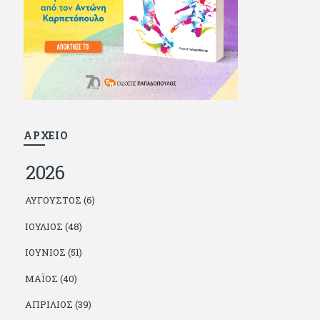
και διατήρησε μια καλή σχέση με την οικογένεια
του, την οποία αισθάνεται πως διάφορες φορές
έφερε σε δύσκολη θέση. Κείμενο με την
υπογραφή του πρωτοδημοσιεύτηκε στο
Φίλαθλο το 1992. Επέστρεψε οριστικά στην
Ελλάδα το 1998, δούλεψε για πολλούς (αφού
δυσκολεύεται να πει όχι), και κάποιοι, αν όχι και
όλοι, τον πλήρωσαν κι έμειναν και
ευχαριστημένοι από τη συνεργασία. Σήμερα
πλέον εργάζεται στον Sport Fm (όπου έχει
κλείσει εικοσαετία) και στη Sportday. Επαίρεται
ΑΡΧΕΙΟ
ότι λίγοι έχουν δει περισσότερο ποδόσφαιρο
από τον ίδιο και θεωρεί τον εαυτό του τυχερό
2026
γιατί είναι μέλος της γενιάς που απόλαυσε τους
μεγαλύτερους σε όλα τα σπορ. Δεν είναι
παντρεμένος, αλλά θαυμάζει όσους βρίσκουν το
ΑΎΓΟΥΣΤΟΣ (6)
κουράγιο να το κάνουν. Αντίθετα από πολλούς
φίλους του δεν πληρώνει διατροφές. Ελπίζει ότι
ΙΟΎΛΙΟΣ (48)
δεν έχει παιδιά. Απειλεί ότι θα γράφει όσο
υπάρχουν άνθρωποι που τον διαβάζουν, είτε
ΙΟΎΝΙΟΣ (51)
συμφωνώντας είτε διαφωνώντας.
ΜΆΙΟΣ (40)
ΑΠΡΊΛΙΟΣ (39)