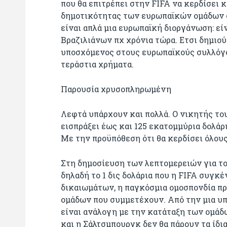
που θα επιτρέπει στην FIFA να κερδίσει 
δημοτικότητας των ευρωπαϊκών ομάδων σ
είναι απλά μια ευρωπαϊκή διοργάνωση: ε
Βραζιλιάνων πχ χρόνια τώρα. Ετσι δημι
υποσχόμενος στους ευρωπαϊκούς συλλόγου
τεράστια χρήματα.
Παρουσία χρυσοπληρωμένη
Λεφτά υπάρχουν και πολλά. Ο νικητής τ
εισπράξει έως και 125 εκατομμύρια δολάρ
Με την προϋπόθεση ότι θα κερδίσει όλου
Στη δημοσίευση των λεπτομερειών για το
δηλαδή το 1 δις δολάρια που η FIFA συγ
δικαιωμάτων, η παγκόσμια ομοσπονδία π
ομάδων που συμμετέχουν. Από την μια υπ
είναι ανάλογη με την κατάταξη των ομάδ
και η Σάλτσμπουργκ δεν θα πάρουν τα ίδι