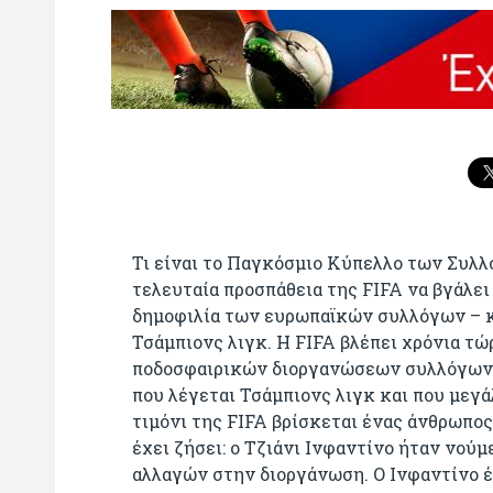
Τι είναι το Παγκόσμιο Κύπελλο των Συλλό
τελευταία προσπάθεια της FIFA να βγάλε
δημοφιλία των ευρωπαϊκών συλλόγων – κ
Τσάμπιονς λιγκ. Η FIFA βλέπει χρόνια 
ποδοσφαιρικών διοργανώσεων συλλόγων: 
που λέγεται Τσάμπιονς λιγκ και που μεγά
τιμόνι της FIFA βρίσκεται ένας άνθρωπο
έχει ζήσει: ο Τζιάνι Ινφαντίνο ήταν νού
αλλαγών στην διοργάνωση. Ο Ινφαντίνο έ