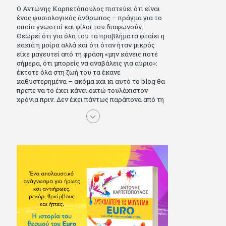
Ο Αντώνης Καρπετόπουλος πιστεύει ότι είναι
ένας φυσιολογικός άνθρωπος – πράγμα για το
οποίο γνωστοί και φίλοι του διαφωνούν.
Θεωρεί ότι για όλα του τα προβλήματα φταίει η
κακιά η μοίρα αλλά και ότι όταν ήταν μικρός
είχε μαγευτεί από τη φράση «μην κάνεις ποτέ
σήμερα, ότι μπορείς να αναβάλεις για αύριο»:
έκτοτε όλα στη ζωή του τα έκανε
καθυστερημένα – ακόμα και κι αυτό το blog θα
πρεπε να το έχει κάνει οκτώ τουλάχιστον
χρόνια πριν. Δεν έχει πάντως παράπονα από τη
ζωή του, ούτε και απωθημένα. Πέρασε ωραία
παιδικά χρόνια διαβάζοντας πολλά και σοβαρά
(Μπλέκ, Αγόρι, Μarvel Comics κι αργότερα
Βαβέλ, Παρά πέντε, πολύ Αλέξανδρο Δουμά και
αρκετό Ιούλιο Βέρν πριν τον κερδίσουν τα
αστυνομικά), απέκτησε τους σωστούς φίλους
κυρίως γιατί του άρεσε να κάνει παρέα με
μεγαλύτερους. Μεγαλώνοντας σπούδασε, έζησε
πολύ στο εξωτερικό, είδε εκατοντάδες ταινίες
κι έγραφε και στο περιοδικό Σινεμά, είχε
κάποιες αισθηματικές περιπέτειες που
σκόρπισαν γέλιο στους φίλους του - αν όχι και
στον ίδιο. Πήγε στρατό κανονικά στα σύνορα