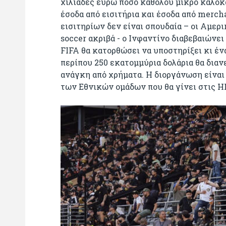
χιλιάδες ευρώ ποσό καθόλου μικρό καλοκα
έσοδα από εισιτήρια και έσοδα από merc
εισιτηρίων δεν είναι σπουδαία – οι Αμερικ
soccer ακριβά - o Ινφαντίνο διαβεβαιώνει
FIFA θα κατορθώσει να υποστηρίξει κι έν
περίπου 250 εκατομμύρια δολάρια θα δια
ανάγκη από χρήματα. Η διοργάνωση είναι 
των Εθνικών ομάδων που θα γίνει στις Η