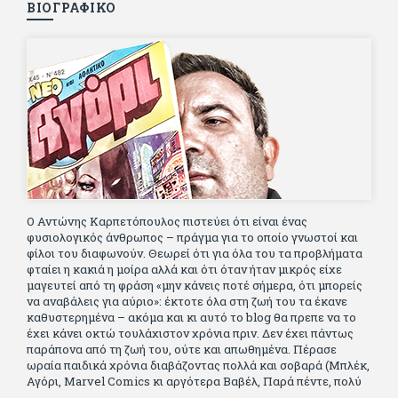
ΒΙΟΓΡΑΦΙΚΟ
Ο Αντώνης Καρπετόπουλος πιστεύει ότι είναι ένας
φυσιολογικός άνθρωπος – πράγμα για το οποίο γνωστοί και
φίλοι του διαφωνούν. Θεωρεί ότι για όλα του τα προβλήματα
φταίει η κακιά η μοίρα αλλά και ότι όταν ήταν μικρός είχε
μαγευτεί από τη φράση «μην κάνεις ποτέ σήμερα, ότι μπορείς
να αναβάλεις για αύριο»: έκτοτε όλα στη ζωή του τα έκανε
καθυστερημένα – ακόμα και κι αυτό το blog θα πρεπε να το
έχει κάνει οκτώ τουλάχιστον χρόνια πριν. Δεν έχει πάντως
παράπονα από τη ζωή του, ούτε και απωθημένα. Πέρασε
ωραία παιδικά χρόνια διαβάζοντας πολλά και σοβαρά (Μπλέκ,
Αγόρι, Μarvel Comics κι αργότερα Βαβέλ, Παρά πέντε, πολύ
Αλέξανδρο Δουμά και αρκετό Ιούλιο Βέρν πριν τον κερδίσουν