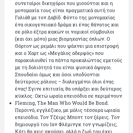
συνεταίροι δικηγόροι που μισούνται και η
μονομαχία τους είναι πραγματικά αυτή του
Γολιάθ με τον Δαβίδ. Φόντο της μονομαχίας
ένα οικογενειακό δράμα κι ένας θάνατος και
σε ρόλο έξτρα κακών οι νομικοί σύμβουλοι
(και όχι μόνο) μιας βιομηχανίας όπλων. Ο
Θόρτον ως ρεμάλι που ψάχνει μια επιστροφή
και ο Χαρτ ως «Μεγάλος αδερφός» που
παρακολουθεί τα πάντα προκαλώντας εμετούς
με τη δολιότητά του είναι φυσικά άψογοι.
Σπουδαίοι όμως και όσοι υποδύονται
δεύτερους ρόλους – διαλεγμένοι όλοι ένας
ένας! Εγινε επιτυχία, θα υπάρξει και δεύτερος
κύκλος. Οκτώ ωραία επεισόδια σε περιμένουν.
Fleming, The Man Who Would Be Bond.
Περσινό, εγγλέζικο, με μόλις τέσσερα ωριαία
επεισόδια. Τον Τζέιμς Μποντ τον ξέρεις. Τον
δημιουργό του Ιαν Φλέμινγκ τον γνωρίζεις;
Κάτι θα χεις ακούσει, αλλά η ζωή του έχει