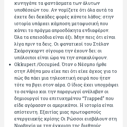
κυνηγάνε τα φαντάσματα των άλυτων
υποθέσεών του. Αν νομίζετε ότι όλα αυτά τα
έχετε δει δεκάδες φορές κάνετε λάθος: στην
ιστορία υπάρχει κάμποση μεταφυσική που
κάνει το πράγμα απροσδόκητα ενδιαφέρον.
Όλα τα επεισόδια είναι έξι. Μην πεις ότι είναι
λίγα πριν τα δεις. Οι φανατικοί του Στέλαν
Σκάρσγκαρντ σίγουρα την έχουν δει: οι
υπόλοιποι είναι ώρα να την ανακαλύψουν.
Okkupert /Occupied. Όταν ο Νέσμπο ήρθε
στην Αθήνα μου είχε πει ότι είχε άγχος για το
πώς θα πάει μια τηλεοπτική σειρά που ήταν
τότε να βγει στον αέρα. Ο ίδιος έχει υπογράψει
το σενάριο και την παραγωγοί ανέλαβαν οι
δημιουργοί του επιτυχημένου “Τrapped” που
είδε αγόρασαν οι αμερικάνοι. Η ιστορία είναι
απίστευτη. Εξαιτίας μιας πρωτοφανούς
ενεργειακής κρίσης Οι Ρώσσοι εισβάλουν στη
Νορβηγία με την έγκριση της διεθνούς