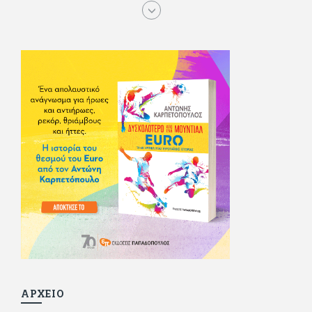
τα αστυνομικά), απέκτησε τους σωστούς φίλους κυρίως γιατί
του άρεσε να κάνει παρέα με μεγαλύτερους. Μεγαλώνοντας
σπούδασε, έζησε πολύ στο εξωτερικό, είδε εκατοντάδες
ταινίες κι έγραφε και στο περιοδικό Σινεμά, είχε κάποιες
αισθηματικές περιπέτειες που σκόρπισαν γέλιο στους φίλους
του - αν όχι και στον ίδιο. Πήγε στρατό κανονικά στα σύνορα
και διατήρησε μια καλή σχέση με την οικογένεια του, την
οποία αισθάνεται πως διάφορες φορές έφερε σε δύσκολη
θέση. Κείμενο με την υπογραφή του πρωτοδημοσιεύτηκε στο
Φίλαθλο το 1992. Επέστρεψε οριστικά στην Ελλάδα το 1998,
δούλεψε για πολλούς (αφού δυσκολεύεται να πει όχι), και
κάποιοι, αν όχι και όλοι, τον πλήρωσαν κι έμειναν και
ευχαριστημένοι από τη συνεργασία. Σήμερα πλέον εργάζεται
στον Sport Fm (όπου έχει κλείσει εικοσαετία) και στη
Sportday. Επαίρεται ότι λίγοι έχουν δει περισσότερο
ποδόσφαιρο από τον ίδιο και θεωρεί τον εαυτό του τυχερό
γιατί είναι μέλος της γενιάς που απόλαυσε τους μεγαλύτερους
σε όλα τα σπορ. Δεν είναι παντρεμένος, αλλά θαυμάζει όσους
βρίσκουν το κουράγιο να το κάνουν. Αντίθετα από πολλούς
φίλους του δεν πληρώνει διατροφές. Ελπίζει ότι δεν έχει
παιδιά. Απειλεί ότι θα γράφει όσο υπάρχουν άνθρωποι που
τον διαβάζουν, είτε συμφωνώντας είτε διαφωνώντας.
ΑΡΧΕΙΟ