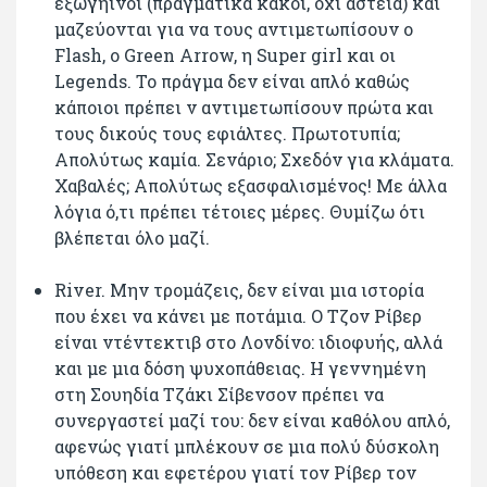
εξωγήινοι (πραγματικά κακοί, όχι αστεία) και
μαζεύονται για να τους αντιμετωπίσουν ο
Flash, ο Green Arrow, η Super girl και οι
Legends. To πράγμα δεν είναι απλό καθώς
κάποιοι πρέπει ν αντιμετωπίσουν πρώτα και
τους δικούς τους εφιάλτες. Πρωτοτυπία;
Απολύτως καμία. Σενάριο; Σχεδόν για κλάματα.
Χαβαλές; Απολύτως εξασφαλισμένος! Με άλλα
λόγια ό,τι πρέπει τέτοιες μέρες. Θυμίζω ότι
βλέπεται όλο μαζί.
River. Μην τρομάζεις, δεν είναι μια ιστορία
που έχει να κάνει με ποτάμια. Ο Τζον Ρίβερ
είναι ντέντεκτιβ στο Λονδίνο: ιδιοφυής, αλλά
και με μια δόση ψυχοπάθειας. Η γεννημένη
στη Σουηδία Τζάκι Σίβενσον πρέπει να
συνεργαστεί μαζί του: δεν είναι καθόλου απλό,
αφενώς γιατί μπλέκουν σε μια πολύ δύσκολη
υπόθεση και εφετέρου γιατί τον Ρίβερ τον