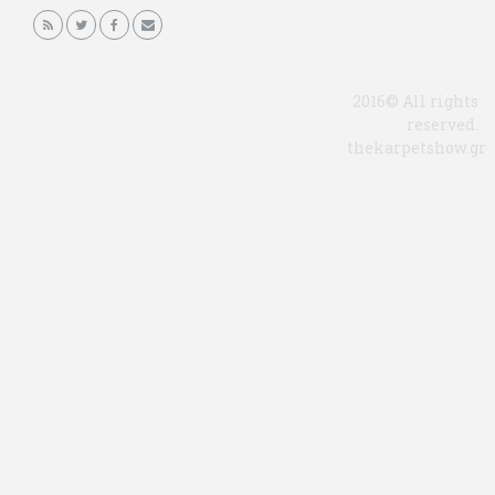
2016© All rights
reserved.
thekarpetshow.gr