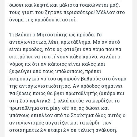
δώσει και λεφτά και μάλιστα τσακώνεται μαζί
τους γιατί του ζητάνε περισσότερα! Μάλλον στο
όνομα της προόδου κι αυτοί.
Τι βλέπει ο Μητσοτάκης ως πρόοδο; Το
ανταγωνιστικό, λέει, πρωτάθλημα. Μα αν αυτό
είναι πρόοδος, τότε ας φτιάξει ένα νόμο που να
επιτρέπει να το στήνουν κάθε χρόνο: να λέει ο
νόμος πχ ότι αν κάποιος είναι καλός και
ξεφεύγει από τους υπόλοιπους, πρέπει
χειρουργικά να του αφαιρούν βαθμούς στο όνομα
της ανταγωνιστικότητας. Αν πρόοδος σημαίνει
να ξέρεις ποιος θα βγει πρωταθλητής (ακόμα και
στη Σουπερλιγκ2…), αλλά αυτός να κερδίζει το
πρωτάθλημα στα play off πχ, ας δώσει και
μπόνους επιπλέον από το Στοίχημα: όλος αυτός ο
ανταγωνισμός αυγατίζει και τα κέρδη των
στοιχηματικών εταιριών σε τελική ανάλυση.