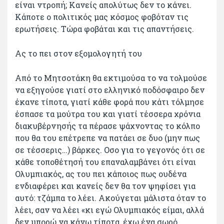
είναι ντροπή; Κανείς απολύτως δεν το κάνει.
Κάποτε ο πολιτικός μας κόσμος φοβόταν τις
ερωτήσεις. Τώρα φοβάται και τις απαντήσεις.
Ας το πει στον εξομολογητή του
Από το Μητσοτάκη θα εκτιμούσα το να τολμούσε
να εξηγούσε γιατί στο ελληνικό ποδόσφαιρο δεν
έκανε τίποτα, γιατί κάθε φορά που κάτι τόλμησε
έσπασε τα μούτρα του και γιατί τέσσερα χρόνια
διακυβέρνησής τα πέρασε ψάχνοντας το κόλπο
που θα του επέτρεπε να πατάει σε δυο (μην πως
σε τέσσερις…) βάρκες. Οσο για το γεγονός ότι σε
κάθε τοποθέτησή του επαναλαμβάνει ότι είναι
Ολυμπιακός, ας του πει κάποιος πως ουδένα
ενδιαφέρει και κανείς δεν θα τον ψηφίσει για
αυτό: τζάμπα το λέει. Ακούγεται μάλιστα όταν το
λέει, σαν να λέει «κι εγώ Ολυμπιακός είμαι, αλλά
δεν μπορώ να κάνω τίποτα, έχω ένα σωρό