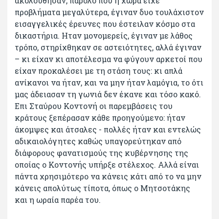
ακολούθησαν, παρόλο που η χώρα είχε
προβλήματα μεγαλύτερα, έγιναν δυο τουλάχιστον
εισαγγελικές έρευνες που έστειλαν κόσμο στα
δικαστήρια. Ηταν μονομερείς, έγιναν με λάθος
τρόπο, στηρίχθηκαν σε αστειότητες, αλλά έγιναν
– κι είχαν κι αποτέλεσμα να φύγουν αρκετοί που
είχαν προκαλέσει με τη στάση τους: κι απλά
ανίκανοι να ήταν, και να μην ήταν λαμόγια, το ότι
μας άδειασαν τη γωνιά δεν έκανε και τόσο κακό.
Επι Σταύρου Κοντονή οι παρεμβάσεις του
κράτους ξεπέρασαν κάθε προηγούμενο: ήταν
άκομψες και άτσαλες - πολλές ήταν και εντελώς
αδικαιολόγητες καθώς υπαγορεύτηκαν από
διάφορους φανατισμούς της κυβέρνησης της
οποίας ο Κοντονής υπήρξε στέλεχος. Αλλά είναι
πάντα χρησιμότερο να κάνεις κάτι από το να μην
κάνεις απολύτως τίποτα, όπως ο Μητσοτάκης
και η ωραία παρέα του.