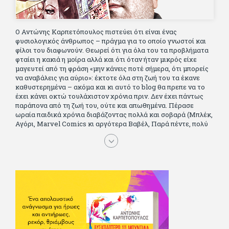
Ο Αντώνης Καρπετόπουλος πιστεύει ότι είναι ένας
φυσιολογικός άνθρωπος – πράγμα για το οποίο γνωστοί και
φίλοι του διαφωνούν. Θεωρεί ότι για όλα του τα προβλήματα
φταίει η κακιά η μοίρα αλλά και ότι όταν ήταν μικρός είχε
μαγευτεί από τη φράση «μην κάνεις ποτέ σήμερα, ότι μπορείς
να αναβάλεις για αύριο»: έκτοτε όλα στη ζωή του τα έκανε
καθυστερημένα – ακόμα και κι αυτό το blog θα πρεπε να το
έχει κάνει οκτώ τουλάχιστον χρόνια πριν. Δεν έχει πάντως
παράπονα από τη ζωή του, ούτε και απωθημένα. Πέρασε
ωραία παιδικά χρόνια διαβάζοντας πολλά και σοβαρά (Μπλέκ,
Αγόρι, Μarvel Comics κι αργότερα Βαβέλ, Παρά πέντε, πολύ
Αλέξανδρο Δουμά και αρκετό Ιούλιο Βέρν πριν τον κερδίσουν
τα αστυνομικά), απέκτησε τους σωστούς φίλους κυρίως γιατί
του άρεσε να κάνει παρέα με μεγαλύτερους. Μεγαλώνοντας
σπούδασε, έζησε πολύ στο εξωτερικό, είδε εκατοντάδες
ταινίες κι έγραφε και στο περιοδικό Σινεμά, είχε κάποιες
αισθηματικές περιπέτειες που σκόρπισαν γέλιο στους φίλους
του - αν όχι και στον ίδιο. Πήγε στρατό κανονικά στα σύνορα
και διατήρησε μια καλή σχέση με την οικογένεια του, την
οποία αισθάνεται πως διάφορες φορές έφερε σε δύσκολη
θέση. Κείμενο με την υπογραφή του πρωτοδημοσιεύτηκε στο
Φίλαθλο το 1992. Επέστρεψε οριστικά στην Ελλάδα το 1998,