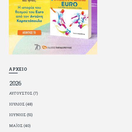
δούλεψε για πολλούς (αφού δυσκολεύεται να πει όχι), και
κάποιοι, αν όχι και όλοι, τον πλήρωσαν κι έμειναν και
ευχαριστημένοι από τη συνεργασία. Σήμερα πλέον εργάζεται
στον Sport Fm (όπου έχει κλείσει εικοσαετία) και στη
Sportday. Επαίρεται ότι λίγοι έχουν δει περισσότερο
ποδόσφαιρο από τον ίδιο και θεωρεί τον εαυτό του τυχερό
γιατί είναι μέλος της γενιάς που απόλαυσε τους μεγαλύτερους
σε όλα τα σπορ. Δεν είναι παντρεμένος, αλλά θαυμάζει όσους
βρίσκουν το κουράγιο να το κάνουν. Αντίθετα από πολλούς
φίλους του δεν πληρώνει διατροφές. Ελπίζει ότι δεν έχει
παιδιά. Απειλεί ότι θα γράφει όσο υπάρχουν άνθρωποι που
τον διαβάζουν, είτε συμφωνώντας είτε διαφωνώντας.
ΑΡΧΕΙΟ
2026
ΑΎΓΟΥΣΤΟΣ (7)
ΙΟΎΛΙΟΣ (48)
ΙΟΎΝΙΟΣ (51)
ΜΆΙΟΣ (40)