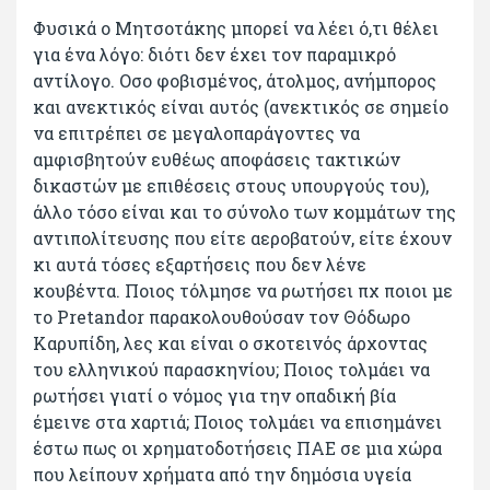
Φυσικά ο Μητσοτάκης μπορεί να λέει ό,τι θέλει
για ένα λόγο: διότι δεν έχει τον παραμικρό
αντίλογο. Οσο φοβισμένος, άτολμος, ανήμπορος
και ανεκτικός είναι αυτός (ανεκτικός σε σημείο
να επιτρέπει σε μεγαλοπαράγοντες να
αμφισβητούν ευθέως αποφάσεις τακτικών
δικαστών με επιθέσεις στους υπουργούς του),
άλλο τόσο είναι και το σύνολο των κομμάτων της
αντιπολίτευσης που είτε αεροβατούν, είτε έχουν
κι αυτά τόσες εξαρτήσεις που δεν λένε
κουβέντα. Ποιος τόλμησε να ρωτήσει πχ ποιοι με
το Pretandor παρακολουθούσαν τον Θόδωρο
Καρυπίδη, λες και είναι ο σκοτεινός άρχοντας
του ελληνικού παρασκηνίου; Ποιος τολμάει να
ρωτήσει γιατί ο νόμος για την οπαδική βία
έμεινε στα χαρτιά; Ποιος τολμάει να επισημάνει
έστω πως οι χρηματοδοτήσεις ΠΑΕ σε μια χώρα
που λείπουν χρήματα από την δημόσια υγεία