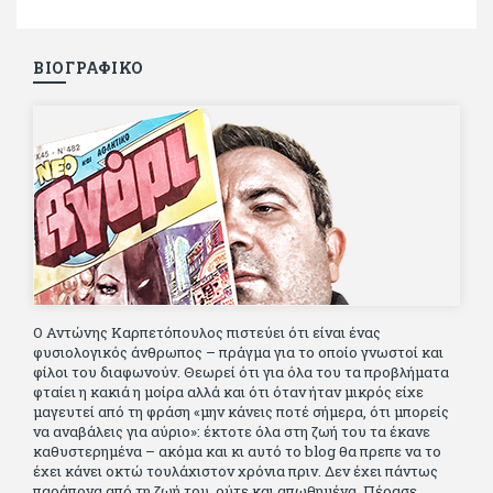
ΒΙΟΓΡΑΦΙΚΟ
Ο Αντώνης Καρπετόπουλος πιστεύει ότι είναι ένας
φυσιολογικός άνθρωπος – πράγμα για το οποίο γνωστοί και
φίλοι του διαφωνούν. Θεωρεί ότι για όλα του τα προβλήματα
φταίει η κακιά η μοίρα αλλά και ότι όταν ήταν μικρός είχε
μαγευτεί από τη φράση «μην κάνεις ποτέ σήμερα, ότι μπορείς
να αναβάλεις για αύριο»: έκτοτε όλα στη ζωή του τα έκανε
καθυστερημένα – ακόμα και κι αυτό το blog θα πρεπε να το
έχει κάνει οκτώ τουλάχιστον χρόνια πριν. Δεν έχει πάντως
παράπονα από τη ζωή του, ούτε και απωθημένα. Πέρασε