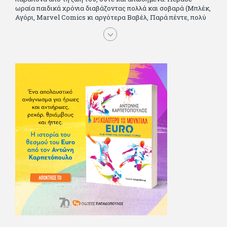
ωραία παιδικά χρόνια διαβάζοντας πολλά και σοβαρά (Μπλέκ,
Αγόρι, Μarvel Comics κι αργότερα Βαβέλ, Παρά πέντε, πολύ
Αλέξανδρο Δουμά και αρκετό Ιούλιο Βέρν πριν τον κερδίσουν
τα αστυνομικά), απέκτησε τους σωστούς φίλους κυρίως γιατί
του άρεσε να κάνει παρέα με μεγαλύτερους. Μεγαλώνοντας
σπούδασε, έζησε πολύ στο εξωτερικό, είδε εκατοντάδες
ταινίες κι έγραφε και στο περιοδικό Σινεμά, είχε κάποιες
αισθηματικές περιπέτειες που σκόρπισαν γέλιο στους φίλους
του - αν όχι και στον ίδιο. Πήγε στρατό κανονικά στα σύνορα
και διατήρησε μια καλή σχέση με την οικογένεια του, την
οποία αισθάνεται πως διάφορες φορές έφερε σε δύσκολη
θέση. Κείμενο με την υπογραφή του πρωτοδημοσιεύτηκε στο
Φίλαθλο το 1992. Επέστρεψε οριστικά στην Ελλάδα το 1998,
δούλεψε για πολλούς (αφού δυσκολεύεται να πει όχι), και
κάποιοι, αν όχι και όλοι, τον πλήρωσαν κι έμειναν και
ευχαριστημένοι από τη συνεργασία. Σήμερα πλέον εργάζεται
στον Sport Fm (όπου έχει κλείσει εικοσαετία) και στη
Sportday. Επαίρεται ότι λίγοι έχουν δει περισσότερο
ποδόσφαιρο από τον ίδιο και θεωρεί τον εαυτό του τυχερό
γιατί είναι μέλος της γενιάς που απόλαυσε τους μεγαλύτερους
σε όλα τα σπορ. Δεν είναι παντρεμένος, αλλά θαυμάζει όσους
βρίσκουν το κουράγιο να το κάνουν. Αντίθετα από πολλούς
φίλους του δεν πληρώνει διατροφές. Ελπίζει ότι δεν έχει
παιδιά. Απειλεί ότι θα γράφει όσο υπάρχουν άνθρωποι που