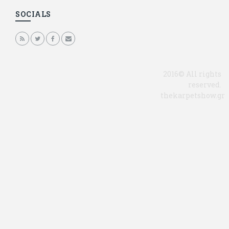
SOCIALS
2016© All rights
reserved.
thekarpetshow.gr