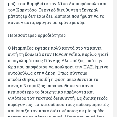
μαζί του: θυμηθείτε τον Νίκο Λυμπερόπουλο και
τον Καρντόσο. Τεχνικό διευθυντή τζένεραλ
μάνατζερ δεν έχω δει. Κάποιοι που ήρθαν να το
κάνουν αυτό, έφυγαν σε χρόνο ρεκόρ.
Περισσότερες αρμοδιότητες
Ο Νταμπίζας έφτασε πολύ κοντά στο να κάνει
αυτή τη δουλειά στον Παναθηναϊκό, κυρίως γιατί
ο μεγαλομέτοχος Γιάννης Αλαφούζος, από την
ώρα που αποφάσισε να πουλήσει την ΠΑΕ, έμεινε
αυτοβούλως στην άκρη. Οπως σύντομα
αποδείχθηκε, επειδή η φύση απεχθάνεται τα
κενά, ο Νταμπίζας υποχρεώθηκε να κάνει
περισσότερο το διοικητικό παράγοντα και
λιγότερο τον τεχνικό διευθυντή. Ως διοικητικός
παράγοντας π.χ κατσάδιασε τους ποδοσφαιριστές
και έπαιζε τον κακό διότι κάποιος σε μία ομάδα
πρέπει να το κάνει κι αυτό. Μόνο που αυτό δεν