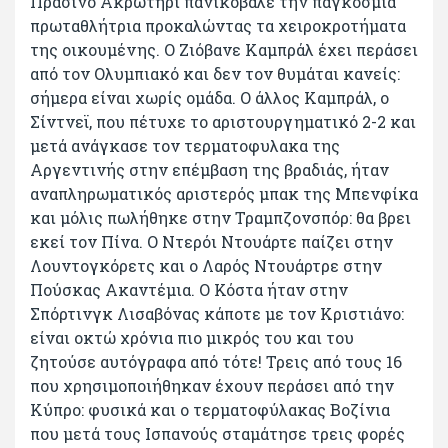
Πράσινο Ακρωτήρι πανικόβαλε την παγκόσμια
πρωταθλήτρια προκαλώντας τα χειροκροτήματα
της οικουμένης. Ο Ζιόβανε Καμπράλ έχει περάσει
από τον Ολυμπιακό και δεν τον θυμάται κανείς:
σήμερα είναι χωρίς ομάδα. Ο άλλος Καμπράλ, ο
Σίντνεϊ, που πέτυχε το αριστουργηματικό 2-2 και
μετά ανάγκασε τον τερματοφυλακα της
Αργεντινής στην επέμβαση της βραδιάς, ήταν
αναπληρωματικός αριστερός μπακ της Μπενφίκα
και μόλις πωλήθηκε στην Τραμπζονσπόρ: θα βρει
εκεί τον Πίνα. Ο Ντερόι Ντουάρτε παίζει στην
Λουντογκόρετς και ο Λαρός Ντουάρτρε στην
Πούσκας Ακαντέμια. Ο Κόστα ήταν στην
Σπόρτινγκ Λισαβόνας κάποτε με τον Κριστιάνο:
είναι οκτώ χρόνια πιο μικρός του και του
ζητούσε αυτόγραφα από τότε! Τρεις από τους 16
που χρησιμοποιήθηκαν έχουν περάσει από την
Κύπρο: φυσικά και ο τερματοφύλακας Βοζίνια
που μετά τους Ισπανούς σταμάτησε τρεις φορές