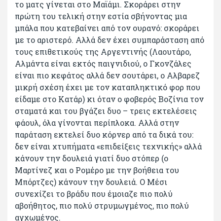
το ματς γίνεται στο Μαϊάμι. Σκοράρει στην
πρώτη του τελική στην εστία σβήνοντας μια
μπάλα που κατεβαίνει από τον ουρανό: σκοράρει
με το αριστερό. Αλλά δεν έχει συμπαράσταση από
τους επιθετικούς της Αργεντινής (Λαουτάρο,
Αλμάντα είναι εκτός παιγνιδιού, ο Γκονζάλες
είναι πιο κεφάτος αλλά δεν σουτάρει, ο Αλβαρεζ
μικρή σχέση έχει με τον καταπληκτικό φορ που
είδαμε στο Κατάρ) κι όταν ο φοβερός Βοζίνια τον
σταματά και του βγάζει δυο – τρεις εκτελέσεις
φάουλ, όλα γίνονται περίπλοκα. Αλλά στην
παράταση εκτελεί δυο κόρνερ από τα δικά του:
δεν είναι χτυπήματα «επιδείξεις τεχνικής» αλλά
κάνουν την δουλειά γιατί δυο στόπερ (ο
Μαρτίνεζ και ο Ρομέρο με την βοήθεια του
Μπόρτζες) κάνουν την δουλειά. Ο Μέσι
συνεχίζει το βράδυ που έμοιαζε πιο πολύ
αβοήθητος, πιο πολύ στρυμωγμένος, πιο πολύ
αγχωμένος.