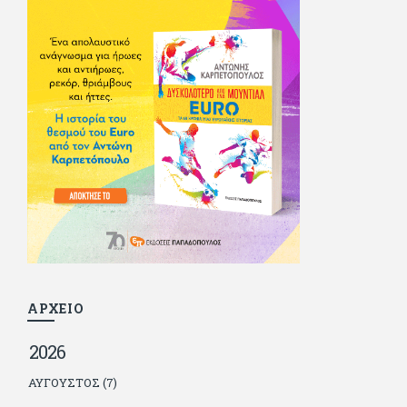
αισθηματικές περιπέτειες που σκόρπισαν γέλιο στους φίλους
του - αν όχι και στον ίδιο. Πήγε στρατό κανονικά στα σύνορα
και διατήρησε μια καλή σχέση με την οικογένεια του, την
οποία αισθάνεται πως διάφορες φορές έφερε σε δύσκολη
θέση. Κείμενο με την υπογραφή του πρωτοδημοσιεύτηκε στο
Φίλαθλο το 1992. Επέστρεψε οριστικά στην Ελλάδα το 1998,
δούλεψε για πολλούς (αφού δυσκολεύεται να πει όχι), και
κάποιοι, αν όχι και όλοι, τον πλήρωσαν κι έμειναν και
ευχαριστημένοι από τη συνεργασία. Σήμερα πλέον εργάζεται
στον Sport Fm (όπου έχει κλείσει εικοσαετία) και στη
Sportday. Επαίρεται ότι λίγοι έχουν δει περισσότερο
ποδόσφαιρο από τον ίδιο και θεωρεί τον εαυτό του τυχερό
γιατί είναι μέλος της γενιάς που απόλαυσε τους μεγαλύτερους
σε όλα τα σπορ. Δεν είναι παντρεμένος, αλλά θαυμάζει όσους
βρίσκουν το κουράγιο να το κάνουν. Αντίθετα από πολλούς
φίλους του δεν πληρώνει διατροφές. Ελπίζει ότι δεν έχει
παιδιά. Απειλεί ότι θα γράφει όσο υπάρχουν άνθρωποι που
τον διαβάζουν, είτε συμφωνώντας είτε διαφωνώντας.
ΑΡΧΕΙΟ
2026
ΑΎΓΟΥΣΤΟΣ (7)