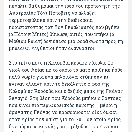
πέναλτι, θα θυμάμαι την ιδέα του προπονητή της
Αυστραλίας Τόνι Πόποβιτς να αλλάξει
τερματοφύλακα πριν την διαδικασία
παριστάνοντας τον Φαν Γκααλ: αυτός που βγήκε
(ο Πάτρικ Μπιτς) θύμωσε, αυτός που μπήκε (ο
Μάθιου Ράιαν) δεν έπεσε μια φορά σωστά προς τη
μπάλα! Οι Αιγύπτιοι ήταν αλάνθαστοι.
Στο τρίτο ματς η Κολομβία πέρασε εύκολα. Το
γκολ του Αρίας με το οποίο το ματς κρίθηκε ήρθε
πολύ νωρίς για ένα απλό λόγο: χτύπησαν κι
έγιναν αλλαγή πριν το δεκάλεπτο ο φορ της
Κολομβίας Κόρδοβα και ο δεξιός μπακ της Γκάνας
Σεναγιά. Στη θέση του Κόρδοβα μπήκε ο Σάντσες
που είναι πιο περιφερειακός παίκτης – μέχρι η
άμυνα της Γκάνας να προσαρμοστεί είχε δώσει
στον Αρίας την ασίστ για το 1-0. Τον οποίο Αρίας
δεν μάρκαρε κανείς γιατί η έξοδος του Σεναγια