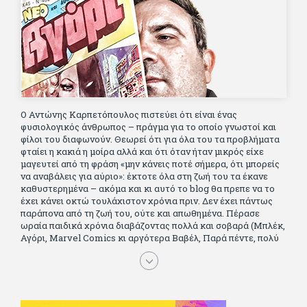
Ο Αντώνης Καρπετόπουλος πιστεύει ότι είναι ένας
φυσιολογικός άνθρωπος – πράγμα για το οποίο γνωστοί και
φίλοι του διαφωνούν. Θεωρεί ότι για όλα του τα προβλήματα
φταίει η κακιά η μοίρα αλλά και ότι όταν ήταν μικρός είχε
μαγευτεί από τη φράση «μην κάνεις ποτέ σήμερα, ότι μπορείς
να αναβάλεις για αύριο»: έκτοτε όλα στη ζωή του τα έκανε
καθυστερημένα – ακόμα και κι αυτό το blog θα πρεπε να το
έχει κάνει οκτώ τουλάχιστον χρόνια πριν. Δεν έχει πάντως
παράπονα από τη ζωή του, ούτε και απωθημένα. Πέρασε
ωραία παιδικά χρόνια διαβάζοντας πολλά και σοβαρά (Μπλέκ,
Αγόρι, Μarvel Comics κι αργότερα Βαβέλ, Παρά πέντε, πολύ
Αλέξανδρο Δουμά και αρκετό Ιούλιο Βέρν πριν τον κερδίσουν
τα αστυνομικά), απέκτησε τους σωστούς φίλους κυρίως γιατί
του άρεσε να κάνει παρέα με μεγαλύτερους. Μεγαλώνοντας
σπούδασε, έζησε πολύ στο εξωτερικό, είδε εκατοντάδες
ταινίες κι έγραφε και στο περιοδικό Σινεμά, είχε κάποιες