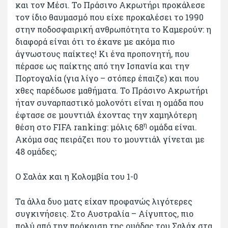
και τον Μέσι. Το Πράσινο Ακρωτήρι προκάλεσε
τον ίδιο θαυμασμό που είχε προκαλέσει το 1990
στην ποδοσφαιρική ανθρωπότητα το Καμερούν: η
διαφορά είναι ότι το έκανε με ακόμα πιο
άγνωστους παίκτες! Κι ένα προπονητή, που
πέρασε ως παίκτης από την Ισπανία και την
Πορτογαλία (για λίγο – στόπερ έπαιζε) και που
χθες παρέδωσε μαθήματα. Το Πράσινο Ακρωτήρι
ήταν συναρπαστικό μολονότι είναι η ομάδα που
έφτασε σε μουντιάλ έχοντας την χαμηλότερη
η
θέση στο FIFA ranking: μόλις 68
ομάδα είναι.
Ακόμα σας πειράζει που το μουντιάλ γίνεται με
48 ομάδες;
Ο Σαλάχ και η Κολομβία του 1-0
Τα άλλα δυο ματς είχαν προφανώς λιγότερες
συγκινήσεις. Στο Αυστραλία – Αίγυπτος, πιο
πολύ από την πρόκριση της ομάδας του Σαλάχ στα