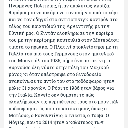
Ηνωμένες Πολιτείες, ήταν απολύτως γκρίζα:
θυμάμαι μια νοσοκόμα να τον παίρνει από το χέρι
και να τον οδηγεί στο αντιτόπινιγκ κοντρόλ στο
τέλος του παιχνιδιού της Αργεντινής με την
Εθνική μας. Ο Ζιντάν ολοκλήρωσε την καριέρα
του με την περίφημη κουτουλιά στον Ματεράτσι:
τίποτα το ηρωϊκό. Ο Πλατινί αποκλείστηκε με τη
Γαλλία του από τους Γερμανούς στον ημιτελικό
του Μουντιάλ του 1986, πήρε ένα αυτοκίνητο
γυρνούσε όλη νύχτα στην πόλη του Μεξικού
μόνος κι όταν επέστρεψε στο ξενοδοχείο
ανακοίνωσε το αντίο του στο ποδόσφαιρο: ήταν
μόλις 31 χρονών. Ο Ρόσι το 1986 ήταν βάρος για
την Ιταλία. Κανείς δεν θυμάται το πώς
ολοκλήρωσαν τις περιπέτειες τους στο μουντιάλ
ποδοσφαιριστές που το κατέκτησαν, όπως ο
Ματέους, ο Ροναλντίνιο, ο Ινιέστα, ο Τσάβι. Ο
Νόγιερ, που το 2014 ήταν ο καλύτερος των