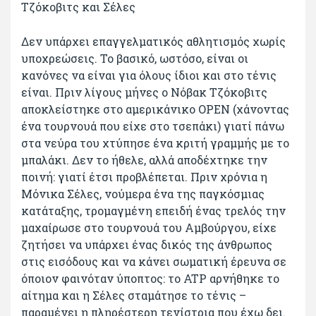
Τζόκοβιτς και Σέλες
Δεν υπάρχει επαγγελματικός αθλητισμός χωρίς
υποχρεώσεις. Το βασικό, ωστόσο, είναι οι
κανόνες να είναι για όλους ίδιοι και στο τένις
είναι. Πριν λίγους μήνες ο Νόβακ Τζόκοβιτς
αποκλείστηκε στο αμερικάνικο ΟPEN (χάνοντας
ένα τουρνουά που είχε στο τσεπάκι) γιατί πάνω
στα νεύρα του χτύπησε ένα κριτή γραμμής με το
μπαλάκι. Δεν το ήθελε, αλλά αποδέχτηκε την
ποινή: γιατί έτσι προβλέπεται. Πριν χρόνια η
Μόνικα Σέλες, νούμερα ένα της παγκόσμιας
κατάταξης, τρομαγμένη επειδή ένας τρελός την
μαχαίρωσε στο τουρνουά του Αμβούργου, είχε
ζητήσει να υπάρχει ένας δικός της άνθρωπος
στις εισόδους και να κάνει σωματική έρευνα σε
όποιον φαινόταν ύποπτος: το ATP αρνήθηκε το
αίτημα και η Σέλες σταμάτησε το τένις –
παραμένει η πληρέστερη τενίστρια που έχω δει.