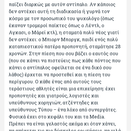
παίζει διαρκώς με αυτόν αντίπαλο. Αν κάποιος
δεν αντέχει αυτή τη διαδικασία ή γυρνά τον
κόσμο με τον προσωπικό του ψυχολόγο (όπως
έκαναν τρομεροί παίκτες όπως ο Λέντλ, ο
Αγκασι, ο Μάρεϊ κτλ), η σταματά πολύ νέος γιατί
δεν αντέχει: ο Μπιορν Μποργκ, παιδί ενός πολύ
καταπιεστικού πατέρα προπονητή, σταμάτησε 28
χρονών. Στην πίεση που σου βάζει ο εαυτός σου
(που σε κάνει να πιστεύεις πως κάθε πόντος που
κάνει ο αντίπαλος οφείλεται σε ένα δικό σου
λάθος) έρχεται να προστεθεί και η πίεση του
περίγυρου. Ο κάθε ένας από αυτούς τους
τεράστιους αθλητές είναι μια επιχείρηση: έχει
προπονητές και γιατρούς, λογιστές και
υπεύθυνους χορηγιών, ατζέντηδες και
υπεύθυνους Τύπου – ένα λόχο από συνεργάτες.
Φυσικά έχει στο κεφάλι του και τα Media.
Πρέπει να είναι γελαστός ακόμα κι όταν χάνει,
να ανέχεται τις πιο δύσκολες ερωτήσεις, να μιλά