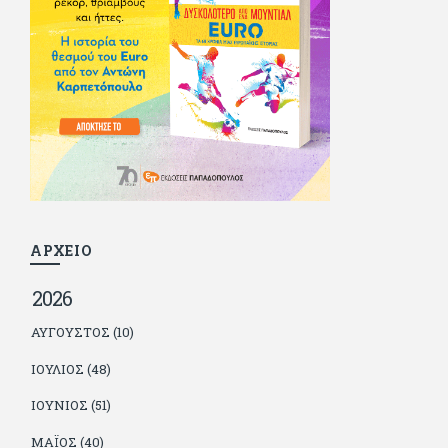
Φίλαθλο το 1992. Επέστρεψε οριστικά στην Ελλάδα το 1998,
δούλεψε για πολλούς (αφού δυσκολεύεται να πει όχι), και
κάποιοι, αν όχι και όλοι, τον πλήρωσαν κι έμειναν και
ευχαριστημένοι από τη συνεργασία. Σήμερα πλέον εργάζεται
στον Sport Fm (όπου έχει κλείσει εικοσαετία) και στη
Sportday. Επαίρεται ότι λίγοι έχουν δει περισσότερο
ποδόσφαιρο από τον ίδιο και θεωρεί τον εαυτό του τυχερό
γιατί είναι μέλος της γενιάς που απόλαυσε τους μεγαλύτερους
σε όλα τα σπορ. Δεν είναι παντρεμένος, αλλά θαυμάζει όσους
βρίσκουν το κουράγιο να το κάνουν. Αντίθετα από πολλούς
φίλους του δεν πληρώνει διατροφές. Ελπίζει ότι δεν έχει
παιδιά. Απειλεί ότι θα γράφει όσο υπάρχουν άνθρωποι που
τον διαβάζουν, είτε συμφωνώντας είτε διαφωνώντας.
ΑΡΧΕΙΟ
2026
ΑΎΓΟΥΣΤΟΣ (10)
ΙΟΎΛΙΟΣ (48)
ΙΟΎΝΙΟΣ (51)
ΜΆΙΟΣ (40)