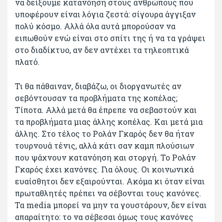
να δείξουμε κατανόηση στους ανθρώπους που
υποφέρουν είναι λόγια ζεστά: σίγουρα άγγιξαν
πολύ κόσμο. Αλλά όλα αυτά μπορούσαν να
ειπωθούν ενώ είναι στο σπίτι της ή να τα γράψει
στο διαδίκτυο, αν δεν αντέχει τα τηλεοπτικά
πλατό.
Τι θα πάθαιναν, διαβάζω, οι διοργανωτές αν
σεβόντουσαν τα προβλήματα της κοπέλας;
Τίποτα. Αλλά μετά θα έπρεπε να σεβαστούν και
τα προβλήματα μιας άλλης κοπέλας. Και μετά μια
άλλης. Στο τέλος το Ρολάν Γκαρός δεν θα ήταν
τουρνουά τένις, αλλά κάτι σαν καμπ πλούσιων
που ψάχνουν κατανόηση και στοργή. Το Ρολάν
Γκαρός έχει κανόνες. Για όλους. Οι κοινωνικά
ευαίσθητοι δεν εξαιρούνται. Ακόμα κι όταν είναι
πρωταθλητές πρέπει να σέβονται τους κανόνες.
Τα media μπορεί να μην τα γουστάρουν, δεν είναι
απαραίτητο: το να σέβεσαι όμως τους κανόνες