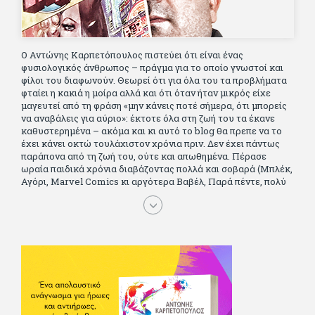
Ο Αντώνης Καρπετόπουλος πιστεύει ότι είναι ένας
φυσιολογικός άνθρωπος – πράγμα για το οποίο γνωστοί και
φίλοι του διαφωνούν. Θεωρεί ότι για όλα του τα προβλήματα
φταίει η κακιά η μοίρα αλλά και ότι όταν ήταν μικρός είχε
μαγευτεί από τη φράση «μην κάνεις ποτέ σήμερα, ότι μπορείς
να αναβάλεις για αύριο»: έκτοτε όλα στη ζωή του τα έκανε
καθυστερημένα – ακόμα και κι αυτό το blog θα πρεπε να το
έχει κάνει οκτώ τουλάχιστον χρόνια πριν. Δεν έχει πάντως
παράπονα από τη ζωή του, ούτε και απωθημένα. Πέρασε
ωραία παιδικά χρόνια διαβάζοντας πολλά και σοβαρά (Μπλέκ,
Αγόρι, Μarvel Comics κι αργότερα Βαβέλ, Παρά πέντε, πολύ
Αλέξανδρο Δουμά και αρκετό Ιούλιο Βέρν πριν τον κερδίσουν
τα αστυνομικά), απέκτησε τους σωστούς φίλους κυρίως γιατί
του άρεσε να κάνει παρέα με μεγαλύτερους. Μεγαλώνοντας
σπούδασε, έζησε πολύ στο εξωτερικό, είδε εκατοντάδες
ταινίες κι έγραφε και στο περιοδικό Σινεμά, είχε κάποιες
αισθηματικές περιπέτειες που σκόρπισαν γέλιο στους φίλους
του - αν όχι και στον ίδιο. Πήγε στρατό κανονικά στα σύνορα
και διατήρησε μια καλή σχέση με την οικογένεια του, την
οποία αισθάνεται πως διάφορες φορές έφερε σε δύσκολη
θέση. Κείμενο με την υπογραφή του πρωτοδημοσιεύτηκε στο