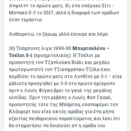
Ανφιλντ το πρώτο ματς. Κι ένα υπέροχο Σίτι -
Μονακό 5-3 το 2017, αλλά η διαφορά των ομάδων
ήταν τεράστια.
Αυθαιρετώ, το ξέρωμ, αλλά έχουμε και λέμε:
10) Τσάμπιονς λιγκ 1999-00
Μπαρτσελόνα –
Τσέλσι 5-1
(προημιτελικός). Η Τσέλσι με
προπονητή τον Τζανλούκα Βιάλι και μεγάλο
πρωταγωνιστή τον Τζιανφράνκο Τζόλα έχει
κερδίσει το πρώτο ματς στο Λονδίνο με 3-1 – είχε
μάλιστα προηγηθεί με 3-0 στο πρώτο ημίχρονο
πριν ο Λουίς Φίγκο βρει το γκολ της μεγάλης
ελπίδας. Πριν την ρεβάνς ο Λουίς Φαν Γκααλ,
προπονητής τότε της Μπάρτσα, επαναφέρει τον
Κλάιφερτ που είχε εκτός ομάδας για ένα μήνα
εξαιτίας πειθαρχικού παραπτώματος και λέει ότι
θα σταματήσει να δουλεύει αν η ομάδα του