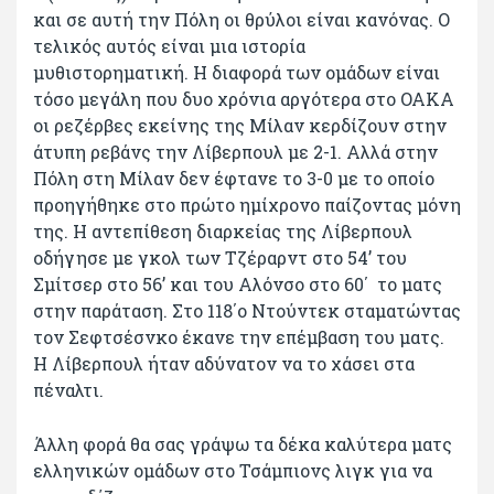
και σε αυτή την Πόλη οι θρύλοι είναι κανόνας. Ο
τελικός αυτός είναι μια ιστορία
μυθιστορηματική. Η διαφορά των ομάδων είναι
τόσο μεγάλη που δυο χρόνια αργότερα στο ΟΑΚΑ
οι ρεζέρβες εκείνης της Μίλαν κερδίζουν στην
άτυπη ρεβάνς την Λίβερπουλ με 2-1. Αλλά στην
Πόλη στη Μίλαν δεν έφτανε το 3-0 με το οποίο
προηγήθηκε στο πρώτο ημίχρονο παίζοντας μόνη
της. Η αντεπίθεση διαρκείας της Λίβερπουλ
οδήγησε με γκολ των Τζέραρντ στο 54’ του
Σμίτσερ στο 56’ και του Αλόνσο στο 60΄ το ματς
στην παράταση. Στο 118΄ο Ντούντεκ σταματώντας
τον Σεφτσέσνκο έκανε την επέμβαση του ματς.
Η Λίβερπουλ ήταν αδύνατον να το χάσει στα
πέναλτι.
Άλλη φορά θα σας γράψω τα δέκα καλύτερα ματς
ελληνικών ομάδων στο Τσάμπιονς λιγκ για να