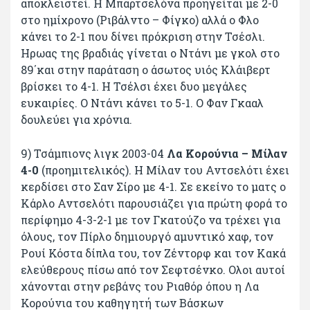
αποκλειστεί. Η Μπαρτσελόνα προηγείται με 2-0
στο ημίχρονο (Ριβάλντο – Φίγκο) αλλά ο Φλο
κάνει το 2-1 που δίνει πρόκριση στην Τσέσλι.
Ηρωας της βραδιάς γίνεται ο Ντάνι με γκολ στο
89΄και στην παράταση ο άσωτος υιός Κλάιβερτ
βρίσκει το 4-1. Η Τσέλσι έχει δυο μεγάλες
ευκαιρίες. Ο Ντάνι κάνει το 5-1. Ο Φαν Γκααλ
δουλεύει για χρόνια.
9) Τσάμπιονς λιγκ 2003-04
Λα Κορούνια – Μίλαν
4-0
(προημιτελικός). Η Μίλαν του Αντσελότι έχει
κερδίσει στο Σαν Σίρο με 4-1. Σε εκείνο το ματς ο
Κάρλο Αντσελότι παρουσιάζει για πρώτη φορά το
περίφημο 4-3-2-1 με τον Γκατούζο να τρέχει για
όλους, τον Πίρλο δημιουργό αμυντικό χαφ, τον
Ρουί Κόστα δίπλα του, τον Ζέντορφ και τον Κακά
ελεύθερους πίσω από τον Σεφτσένκο. Ολοι αυτοί
χάνονται στην ρεβάνς του Ριαθόρ όπου η Λα
Κορούνια του καθηγητή των Βάσκων