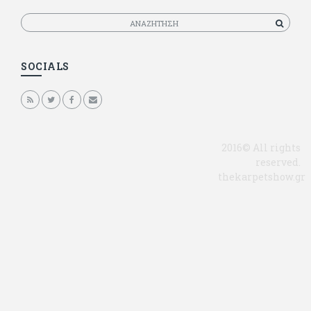
Αναζητηση
SOCIALS
2016© All rights
reserved.
thekarpetshow.gr