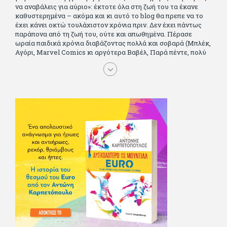
να αναβάλεις για αύριο»: έκτοτε όλα στη ζωή του τα έκανε
καθυστερημένα – ακόμα και κι αυτό το blog θα πρεπε να το
έχει κάνει οκτώ τουλάχιστον χρόνια πριν. Δεν έχει πάντως
παράπονα από τη ζωή του, ούτε και απωθημένα. Πέρασε
ωραία παιδικά χρόνια διαβάζοντας πολλά και σοβαρά (Μπλέκ,
Αγόρι, Μarvel Comics κι αργότερα Βαβέλ, Παρά πέντε, πολύ
Αλέξανδρο Δουμά και αρκετό Ιούλιο Βέρν πριν τον κερδίσουν
τα αστυνομικά), απέκτησε τους σωστούς φίλους κυρίως γιατί
του άρεσε να κάνει παρέα με μεγαλύτερους. Μεγαλώνοντας
σπούδασε, έζησε πολύ στο εξωτερικό, είδε εκατοντάδες
ταινίες κι έγραφε και στο περιοδικό Σινεμά, είχε κάποιες
αισθηματικές περιπέτειες που σκόρπισαν γέλιο στους φίλους
του - αν όχι και στον ίδιο. Πήγε στρατό κανονικά στα σύνορα
και διατήρησε μια καλή σχέση με την οικογένεια του, την
οποία αισθάνεται πως διάφορες φορές έφερε σε δύσκολη
θέση. Κείμενο με την υπογραφή του πρωτοδημοσιεύτηκε στο
Φίλαθλο το 1992. Επέστρεψε οριστικά στην Ελλάδα το 1998,
δούλεψε για πολλούς (αφού δυσκολεύεται να πει όχι), και
κάποιοι, αν όχι και όλοι, τον πλήρωσαν κι έμειναν και
ευχαριστημένοι από τη συνεργασία. Σήμερα πλέον εργάζεται
στον Sport Fm (όπου έχει κλείσει εικοσαετία) και στη
Sportday. Επαίρεται ότι λίγοι έχουν δει περισσότερο
ποδόσφαιρο από τον ίδιο και θεωρεί τον εαυτό του τυχερό
γιατί είναι μέλος της γενιάς που απόλαυσε τους μεγαλύτερους
σε όλα τα σπορ. Δεν είναι παντρεμένος, αλλά θαυμάζει όσους