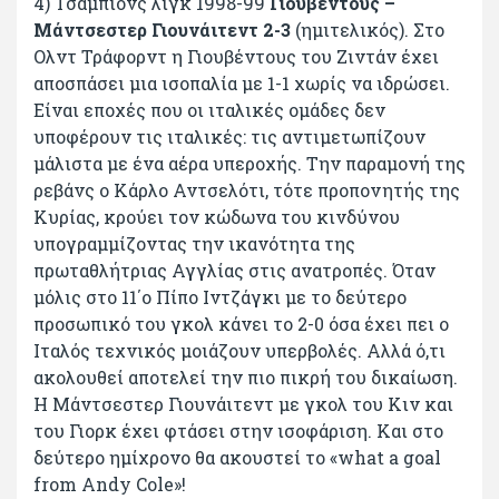
4) Τσάμπιονς λιγκ 1998-99
Γιουβέντους –
Μάντσεστερ Γιουνάιτεντ 2-3
(ημιτελικός). Στο
Ολντ Τράφορντ η Γιουβέντους του Ζιντάν έχει
αποσπάσει μια ισοπαλία με 1-1 χωρίς να ιδρώσει.
Είναι εποχές που οι ιταλικές ομάδες δεν
υποφέρουν τις ιταλικές: τις αντιμετωπίζουν
μάλιστα με ένα αέρα υπεροχής. Την παραμονή της
ρεβάνς ο Κάρλο Αντσελότι, τότε προπονητής της
Κυρίας, κρούει τον κώδωνα του κινδύνου
υπογραμμίζοντας την ικανότητα της
πρωταθλήτριας Αγγλίας στις ανατροπές. Όταν
μόλις στο 11΄ο Πίπο Ιντζάγκι με το δεύτερο
προσωπικό του γκολ κάνει το 2-0 όσα έχει πει ο
Ιταλός τεχνικός μοιάζουν υπερβολές. Αλλά ό,τι
ακολουθεί αποτελεί την πιο πικρή του δικαίωση.
Η Μάντσεστερ Γιουνάιτεντ με γκολ του Κιν και
του Γιορκ έχει φτάσει στην ισοφάριση. Και στο
δεύτερο ημίχρονο θα ακουστεί το «what a goal
from Andy Cole»!