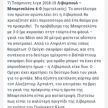
7) Τσάμπιονς λιγκ 2018-19
Λίβερπουλ –
Μπαρτσελόνα 4-0
(ημιτελικός). Το αποτέλεσμα
του πρώτου αγώνα λέει ότι η Λίβερπουλ θα
χρειαζόταν κάτι περισσότερο από ένα θαύμα για
να προκριθεί. Το προβάδισμα της Μπαρτσελόνα
με 3-0 (με κερασάκι στην τούρτα ένα φάουλ –
γκολ του Μέσι από 30 μέτρα) φαίνεται αδύνατο
να ανατραπεί. Αλλά το Ανφιλντ είναι τόπος
θαυμάτων. Ο Ορίγκι σκοράρει αμέσως, και στη
συνέχεια στο δεύτερο ημίχρονο ο Βαϊνάλντουμ
σκοράρει δύο φορές: μια ομάδα μπορεί να έχει ένα
απροσδόκητο ήρωα – η Λίβερπουλ είχε δυο. Ο
Ορίγκι έχει κρατήσει το δεύτερο δικό του γκολ
για το φινάλε. Μια έξυπνη εκτέλεση κόρνερ από
τον Αλεξάντερ-Άρνολντ, του επιτρέπει να βρει
το γκολ της πρόκρισης ενώ η άμυνα της
Μπαρτσελόνα είναι μια καταστροφή. Πιστεύω
πως είναι το καλύτερη παιγνίδι της Λίβερπουλ
τα χρόνια του Γιούργκεν Κλοπ.