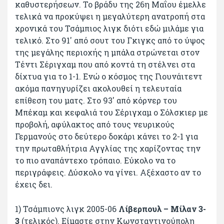
καθυστερήσεων. Το βράδυ της 26η Μαΐου έμελλε
τελικά να προκύψει η μεγαλύτερη ανατροπή στα
χρονικά του Τσάμπιος λιγκ διότι εδώ μιλάμε για
τελικό. Στο 91' από σουτ του Γκιγκς από το ύψος
της μεγάλης περιοχής η μπάλα στρώνεται στον
Τέντι Σέριγχαμ που από κοντά τη στέλνει στα
δίχτυα για το 1-1. Ενώ ο κόσμος της Γιουνάιτεντ
ακόμα πανηγυρίζει ακολουθεί η τελευταία
επίθεση του ματς. Στο 93' από κόρνερ του
Μπέκαμ και κεφαλιά του Σέριγχαμ ο Σόλσκιερ με
προβολή, αφύλακτος από τους νευρικούς
Γερμανούς στο δεύτερο δοκάρι κάνει το 2-1 για
την πρωταθλήτρια Αγγλίας της χαρίζοντας την
το πιο αναπάντεχο τρόπαιο. Εύκολο να το
περιγράφεις. Δύσκολο να γίνει. Αξέχαστο αν το
έχεις δει.
1) Τσάμπιονς λιγκ 2005-06
Λίβερπουλ – Μίλαν 3-
3
(τελικός). Είμαστε στην Κωνσταντινούπολη