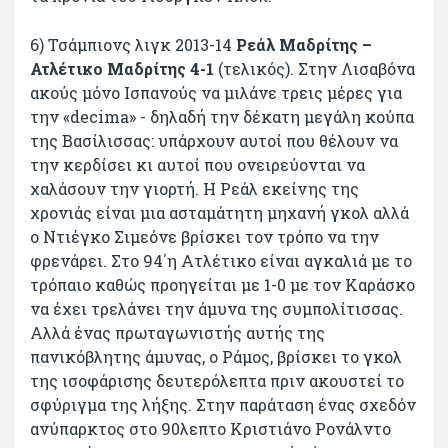
6) Τσάμπιονς λιγκ 2013-14
Ρεάλ Μαδρίτης –
Ατλέτικο Μαδρίτης 4-1
(τελικός). Στην Λισαβόνα
ακούς μόνο Ισπανούς να μιλάνε τρεις μέρες για
την «decima» - δηλαδή την δέκατη μεγάλη κούπα
της Βασίλισσας: υπάρχουν αυτοί που θέλουν να
την κερδίσει κι αυτοί που ονειρεύονται να
χαλάσουν την γιορτή. Η Ρεάλ εκείνης της
χρονιάς είναι μια ασταμάτητη μηχανή γκολ αλλά
ο Ντιέγκο Σιμεόνε βρίσκει τον τρόπο να την
φρενάρει. Στο 94΄η Ατλέτικο είναι αγκαλιά με το
τρόπαιο καθώς προηγείται με 1-0 με τον Καράσκο
να έχει τρελάνει την άμυνα της συμπολίτισσας.
Αλλά ένας πρωταγωνιστής αυτής της
πανικόβλητης άμυνας, ο Ράμος, βρίσκει το γκολ
της ισοφάρισης δευτερόλεπτα πριν ακουστεί το
σφύριγμα της λήξης. Στην παράταση ένας σχεδόν
ανύπαρκτος στο 90λεπτο Κριστιάνο Ρονάλντο