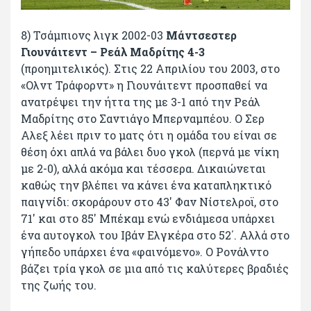
8) Τσάμπιονς λιγκ 2002-03
Μάντσεστερ
Γιουνάιτεντ – Ρεάλ Μαδρίτης 4-3
(προημιτελικός). Στις 22 Απριλίου του 2003, στο
«Ολντ Τράφορντ» η Γιουνάιτεντ προσπαθεί να
ανατρέψει την ήττα της με 3-1 από την Ρεάλ
Μαδρίτης στο Σαντιάγο Μπερναμπέου. Ο Σερ
Αλεξ λέει πριν το ματς ότι η ομάδα του είναι σε
θέση όχι απλά να βάλει δυο γκολ (περνά με νίκη
με 2-0), αλλά ακόμα και τέσσερα. Δικαιώνεται
καθώς την βλέπει να κάνει ένα καταπληκτικό
παιγνίδι: σκοράρουν στο 43' Φαν Νίστελροϊ, στο
71' και στο 85' Μπέκαμ ενώ ενδιάμεσα υπάρχει
ένα αυτογκολ του Ιβάν Ελγκέρα στο 52΄. Αλλά στο
γήπεδο υπάρχει ένα «φαινόμενο». Ο Ρονάλντο
βάζει τρία γκολ σε μια από τις καλύτερες βραδιές
της ζωής του.