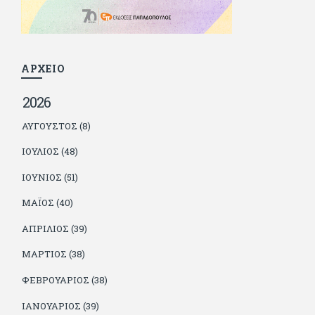
βρίσκουν το κουράγιο να το κάνουν. Αντίθετα από πολλούς
φίλους του δεν πληρώνει διατροφές. Ελπίζει ότι δεν έχει
παιδιά. Απειλεί ότι θα γράφει όσο υπάρχουν άνθρωποι που
τον διαβάζουν, είτε συμφωνώντας είτε διαφωνώντας.
ΑΡΧΕΙΟ
2026
ΑΎΓΟΥΣΤΟΣ (8)
ΙΟΎΛΙΟΣ (48)
ΙΟΎΝΙΟΣ (51)
ΜΆΙΟΣ (40)
ΑΠΡΊΛΙΟΣ (39)
ΜΆΡΤΙΟΣ (38)
ΦΕΒΡΟΥΆΡΙΟΣ (38)
ΙΑΝΟΥΆΡΙΟΣ (39)