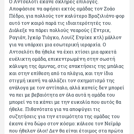
Ο Αντσελότι έκανε σκληρές επιλογές.
Αποφάσισε να αφήσει εκτός ομάδας τον Ζοάο
Πέδρο, για πολλούς τον καλύτερο Βραζιλιάνο φορ
αυτό τον καιρό παρά τις ιδιαιτερότητές του.
Διάλεξε να πάρει πολλούς νεαρούς ( Εντριχ,
Ραγιάν, Ιγκόρ Τιάγκο, Λουίζ Ενρίκε κτλ) μάλλον
για να υπάρχει μια εσωτερική ιεραρχία. Ο
Αντσελότι θα ήθελε να έχει χτίσει μια αρκετά
ευέλικτη ομάδα, επικεντρωμένη στην σωστή
κάλυψη της άμυνας, στις ανακτήσεις της μπάλας
και στην επίθεση από τα πλάγια, και την ίδια
στιγμή ικανή να αλλάζει τον σχηματισμό της
ανάλογα με τον αντίπαλο, αλλά κανείς δεν μπορεί
να πει με βεβαιότητα αν όλα αυτά η ομάδα του
μπορεί να τα κάνει με την ευκολία που αυτός θα
ήθελε. Πιθανότατα για να αποφύγει τις
συζητήσεις για την ετοιμότητα της ομάδας του
έκανε ένα δώρο στον κόσμο: κάλεσε τον Νεϊμάρ
που ήθελαν όλοι! Δεν θα είναι έτοιμος στα πρώτα