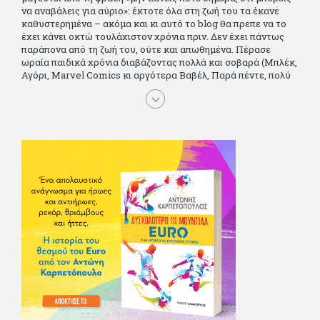
να αναβάλεις για αύριο»: έκτοτε όλα στη ζωή του τα έκανε
καθυστερημένα – ακόμα και κι αυτό το blog θα πρεπε να το
έχει κάνει οκτώ τουλάχιστον χρόνια πριν. Δεν έχει πάντως
παράπονα από τη ζωή του, ούτε και απωθημένα. Πέρασε
ωραία παιδικά χρόνια διαβάζοντας πολλά και σοβαρά (Μπλέκ,
Αγόρι, Μarvel Comics κι αργότερα Βαβέλ, Παρά πέντε, πολύ
Αλέξανδρο Δουμά και αρκετό Ιούλιο Βέρν πριν τον κερδίσουν
τα αστυνομικά), απέκτησε τους σωστούς φίλους κυρίως γιατί
του άρεσε να κάνει παρέα με μεγαλύτερους. Μεγαλώνοντας
σπούδασε, έζησε πολύ στο εξωτερικό, είδε εκατοντάδες
ταινίες κι έγραφε και στο περιοδικό Σινεμά, είχε κάποιες
αισθηματικές περιπέτειες που σκόρπισαν γέλιο στους φίλους
του - αν όχι και στον ίδιο. Πήγε στρατό κανονικά στα σύνορα
και διατήρησε μια καλή σχέση με την οικογένεια του, την
οποία αισθάνεται πως διάφορες φορές έφερε σε δύσκολη
θέση. Κείμενο με την υπογραφή του πρωτοδημοσιεύτηκε στο
Φίλαθλο το 1992. Επέστρεψε οριστικά στην Ελλάδα το 1998,
δούλεψε για πολλούς (αφού δυσκολεύεται να πει όχι), και
κάποιοι, αν όχι και όλοι, τον πλήρωσαν κι έμειναν και
ευχαριστημένοι από τη συνεργασία. Σήμερα πλέον εργάζεται
στον Sport Fm (όπου έχει κλείσει εικοσαετία) και στη
Sportday. Επαίρεται ότι λίγοι έχουν δει περισσότερο
ποδόσφαιρο από τον ίδιο και θεωρεί τον εαυτό του τυχερό
γιατί είναι μέλος της γενιάς που απόλαυσε τους μεγαλύτερους
σε όλα τα σπορ. Δεν είναι παντρεμένος, αλλά θαυμάζει όσους