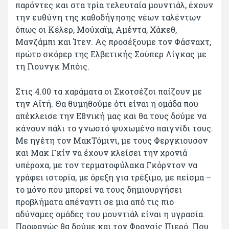
παρόντες και στα τρία τελευταία μουντιάλ, έχουν
την ευθύνη της καθοδήγησης νέων ταλέντων
όπως οι Κέλερ, Μούχαϊμ, Αμέντα, Χάκεθ,
Μανζάμπι και Ίτεν. Ας προσέξουμε τον Φάσναχτ,
πρώτο σκόρερ της Ελβετικής Σούπερ Λίγκας με
τη Γιουνγκ Μπόις.
Στις 4.00 τα χαράματα οι Σκοτσέζοι παίζουν με
την Αϊτή. Θα θυμηθούμε ότι είναι η ομάδα που
απέκλεισε την Εθνική μας και θα τους δούμε να
κάνουν πάλι το γνωστό ψυχωμένο παιγνίδι τους.
Με ηγέτη τον ΜακΤόμινι, με τους Φεργκιουσον
και Μακ Γκίν να έχουν κλείσει την χρονιά
υπέροχα, με τον τερματοφύλακα Γκόρντον να
γράφει ιστορία, με όρεξη για τρέξιμο, με πείσμα –
το μόνο που μπορεί να τους δημιουργήσει
προβλήματα απέναντι σε μια από τις πιο
αδύναμες ομάδες του μουντιάλ είναι η υγρασία.
Προφανώς θα δούμε και τον Φρανσίς Πιερό. Που