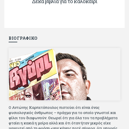
Δέκα βιβλία για το καλοκαίρι
ΒΙΟΓΡΑΦΙΚΟ
Ο Αντώνης Καρπετόπουλος πιστεύει ότι είναι ένας
φυσιολογικός άνθρωπος – πράγμα για το οποίο γνωστοί και
φίλοι του διαφωνούν. Θεωρεί ότι για όλα του τα προβλήματα
φταίει η κακιά η μοίρα αλλά και ότι όταν ήταν μικρός είχε
μαγευτεί από τη φράση «μην κάνεις ποτέ σήμερα, ότι μπορείς