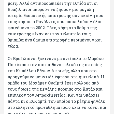
ματς. Αλλά αντιπροσωπεύει την ελπίδα ότι οι
Βραζιλιάνοι μπορούν να ζήσουν μια μεγάλη
ιστορία θεαματικής επιστροφής σαν εκείνη που
τους χάρισε ο Ρονάλντο, που αποκαλούσαν όλοι
φαινόμενο το 2002. Τότε, χάρη στο θαύμα της
επιστροφής είχαν και τον τελευταίο τους
θρίαμβο: ένα θαύμα επιστροφής περιμένουν και
τώρα.
Οι Βραζιλιάνοι ξεκινάνε με αντίπαλο το Μαρόκο.
Που έχασε τον πιο απίθανο τελικό της ιστορίας
του Κυπέλλου Εθνών Αφρικής, αλλά που στο
προηγούμενο μουντιάλ έφτασε στα ημιτελικά. Η
ομάδα του Μοχάμετ Ουαϊμπί έχει πολλούς από
τους ήρωες της μεγάλης πορείας στο Κατάρ και
επιπλέον τον Μπραχίμ Ντίαζ. Και ναι υπάρχει
πάντα κι ο ΕλΚαμπί. Του οποίου το μέτριο φινάλε
στο ελληνικό πρωτάθλημα ίσως έχει να κάνει και
με το ότι περίμενε το μουντιάλ.