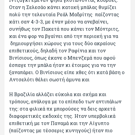
Οταν η Σελεσάο κάνει κατοχή μπάλας θυμίζει
πολύ την τελευταία Ρεάλ Μαδρίτης παίζοντας
κάτι σαν 4-3-3, με έναν μέσο να ανεβαίνει,
συνήθως τον Πακετά που κάνει τον Μόντριτς,
και ένα φορ να βγαίνει από την περιοχή για να
δημιουργήσει χώρους για τους δύο ακραίους
επιθετικούς, δηλαδή τον Ραφίνια και τον
Βινίσιους, όπως έκανε ο Μπενζεμά που αφού
έσπαγε την μπάλα ήταν κι έτοιμος για να την
ξαναπάρει. Ο Βινίσιους είπε χθες ότι κατά βάση ο
Αντσελότι θέλει σωστή άμυνα και
Η Βραζιλία αλλάζει εύκολα και σχήμα και
τρόπους, ανάλογα με το επίπεδο των αντιπάλων
της: στα φιλικά πχ μπορούσες να δεις αρκετά
διαφορετικές εκδοχές της. Ηταν υπερβολικά
επιθετική με τον Παναμά και την Αίγυπτο
(παίζοντας με τέσσερις κυνηγούς) ήταν πιο