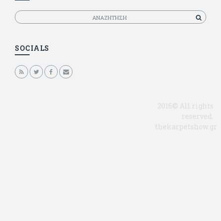
Αναζητηση
SOCIALS
2016© All rights
reserved.
thekarpetshow.gr