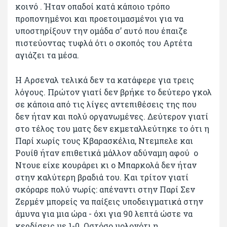
κοινό . Ήταν οπαδοί κατά κάποιο τρόπο
προπονημένοι και προετοιμασμένοι για να
υποστηρίξουν την ομάδα σ’ αυτό που έπαιζε
πιστεύοντας τυφλά ότι ο σκοπός του Αρτέτα
αγιάζει τα μέσα.
Η Αρσεναλ τελικά δεν τα κατάφερε για τρεις
λόγους. Πρώτον γιατί δεν βρήκε το δεύτερο γκολ
σε κάποια από τις λίγες αντεπιθέσεις της που
δεν ήταν και πολύ οργανωμένες. Δεύτερον γιατί
στο τέλος του ματς δεν εκμεταλλεύτηκε το ότι η
Παρί χωρίς τους Κβαρασκέλια, Ντεμπελε και
Ρουίθ ήταν επιθετικά μάλλον αδύναμη αφού ο
Ντουε είχε κουράρει κι ο Μπαρκολά δεν ήταν
στην καλύτερη βραδιά του. Και τρίτον γιατί
σκόραρε πολύ νωρίς: απέναντι στην Παρί Σεν
Ζερμέν μπορείς να παίξεις υποδειγματικά στην
άμυνα για μια ώρα - όχι για 90 λεπτά ώστε να
κερδίσεις με 1-0. Ωστόσο μολονότι η