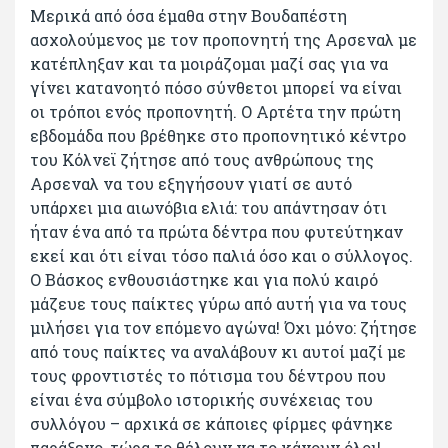
Μερικά από όσα έμαθα στην Βουδαπέστη
ασχολούμενος με τον προπονητή της Αρσεναλ με
κατέπληξαν και τα μοιράζομαι μαζί σας για να
γίνει κατανοητό πόσο σύνθετοι μπορεί να είναι
οι τρόποι ενός προπονητή. Ο Αρτέτα την πρώτη
εβδομάδα που βρέθηκε στο προπονητικό κέντρο
του Κόλνεϊ ζήτησε από τους ανθρώπους της
Αρσεναλ να του εξηγήσουν γιατί σε αυτό
υπάρχει μια αιωνόβια ελιά: του απάντησαν ότι
ήταν ένα από τα πρώτα δέντρα που φυτεύτηκαν
εκεί και ότι είναι τόσο παλιά όσο και ο σύλλογος.
Ο Βάσκος ενθουσιάστηκε και για πολύ καιρό
μάζευε τους παίκτες γύρω από αυτή για να τους
μιλήσει για τον επόμενο αγώνα! Όχι μόνο: ζήτησε
από τους παίκτες να αναλάβουν κι αυτοί μαζί με
τους φροντιστές το πότισμα του δέντρου που
είναι ένα σύμβολο ιστορικής συνέχειας του
συλλόγου – αρχικά σε κάποιες φίρμες φάνηκε
παράξενο, τώρα το θέλουν να το κάνουν όλοι!