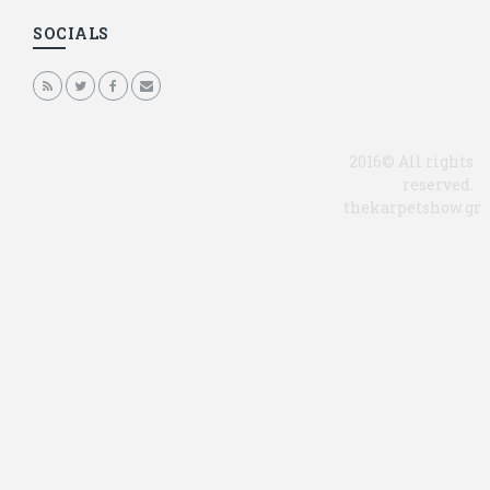
SOCIALS
2016© All rights
reserved.
thekarpetshow.gr