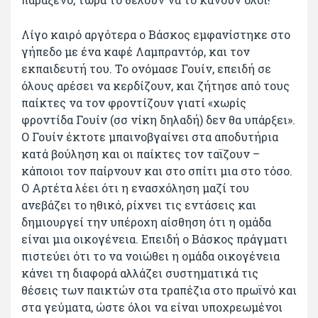
Λίγο καιρό αργότερα ο Βάσκος εμφανίστηκε στο
γήπεδο με ένα καφέ Λαμπραντόρ, και τον
εκπαιδευτή του. Το ονόμασε Γουίν, επειδή σε
όλους αρέσει να κερδίζουν, και ζήτησε από τους
παίκτες να τον φροντίζουν γιατί «χωρίς
φροντίδα Γουίν (σσ νίκη δηλαδή) δεν θα υπάρξει».
Ο Γουίν έκτοτε μπαινοβγαίνει στα αποδυτήρια
κατά βούληση και οι παίκτες τον ταϊζουν –
κάποιοι τον παίρνουν και στο σπίτι μια στο τόσο.
Ο Αρτέτα λέει ότι η ενασχόληση μαζί του
ανεβάζει το ηθικό, ρίχνει τις εντάσεις και
δημιουργεί την υπέροχη αίσθηση ότι η ομάδα
είναι μια οικογένεια. Επειδή ο Βάσκος πράγματι
πιστεύει ότι το να νοιώθει η ομάδα οικογένεια
κάνει τη διαφορά αλλάζει συστηματικά τις
θέσεις των παικτών στα τραπέζια στο πρωϊνό και
στα γεύματα, ώστε όλοι να είναι υποχρεωμένοι