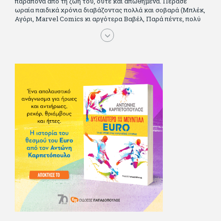
παράπονα από τη ζωή του, ούτε και απωθημένα. Πέρασε
ωραία παιδικά χρόνια διαβάζοντας πολλά και σοβαρά (Μπλέκ,
Αγόρι, Μarvel Comics κι αργότερα Βαβέλ, Παρά πέντε, πολύ
Αλέξανδρο Δουμά και αρκετό Ιούλιο Βέρν πριν τον κερδίσουν
τα αστυνομικά), απέκτησε τους σωστούς φίλους κυρίως γιατί
του άρεσε να κάνει παρέα με μεγαλύτερους. Μεγαλώνοντας
σπούδασε, έζησε πολύ στο εξωτερικό, είδε εκατοντάδες
ταινίες κι έγραφε και στο περιοδικό Σινεμά, είχε κάποιες
αισθηματικές περιπέτειες που σκόρπισαν γέλιο στους φίλους
του - αν όχι και στον ίδιο. Πήγε στρατό κανονικά στα σύνορα
και διατήρησε μια καλή σχέση με την οικογένεια του, την
οποία αισθάνεται πως διάφορες φορές έφερε σε δύσκολη
θέση. Κείμενο με την υπογραφή του πρωτοδημοσιεύτηκε στο
Φίλαθλο το 1992. Επέστρεψε οριστικά στην Ελλάδα το 1998,
δούλεψε για πολλούς (αφού δυσκολεύεται να πει όχι), και
κάποιοι, αν όχι και όλοι, τον πλήρωσαν κι έμειναν και
ευχαριστημένοι από τη συνεργασία. Σήμερα πλέον εργάζεται
στον Sport Fm (όπου έχει κλείσει εικοσαετία) και στη
Sportday. Επαίρεται ότι λίγοι έχουν δει περισσότερο
ποδόσφαιρο από τον ίδιο και θεωρεί τον εαυτό του τυχερό
γιατί είναι μέλος της γενιάς που απόλαυσε τους μεγαλύτερους
σε όλα τα σπορ. Δεν είναι παντρεμένος, αλλά θαυμάζει όσους
βρίσκουν το κουράγιο να το κάνουν. Αντίθετα από πολλούς
φίλους του δεν πληρώνει διατροφές. Ελπίζει ότι δεν έχει
παιδιά. Απειλεί ότι θα γράφει όσο υπάρχουν άνθρωποι που