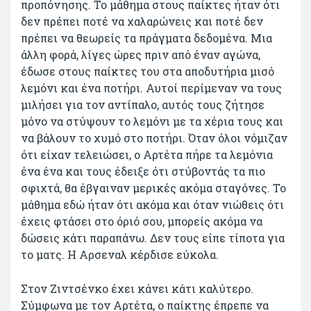
προπόνησης. Το μάθημα στους παίκτες ήταν ότι
δεν πρέπει ποτέ να χαλαρώνεις και ποτέ δεν
πρέπει να θεωρείς τα πράγματα δεδομένα. Μια
άλλη φορά, λίγες ώρες πριν από έναν αγώνα,
έδωσε στους παίκτες του στα αποδυτήρια μισό
λεμόνι και ένα ποτήρι. Αυτοί περίμεναν να τους
μιλήσει για τον αντίπαλο, αυτός τους ζήτησε
μόνο να στύψουν το λεμόνι με τα χέρια τους και
να βάλουν το χυμό στο ποτήρι. Όταν όλοι νόμιζαν
ότι είχαν τελειώσει, ο Αρτέτα πήρε τα λεμόνια
ένα ένα και τους έδειξε ότι στύβοντάς τα πιο
σφιχτά, θα έβγαιναν μερικές ακόμα σταγόνες. Το
μάθημα εδώ ήταν ότι ακόμα και όταν νιώθεις ότι
έχεις φτάσει στο όριό σου, μπορείς ακόμα να
δώσεις κάτι παραπάνω. Δεν τους είπε τίποτα για
το ματς. Η Αρσεναλ κέρδισε εύκολα.
Στον Ζιντσένκο έχει κάνει κάτι καλύτερο.
Σύμφωνα με τον Αρτέτα, ο παίκτης έπρεπε να