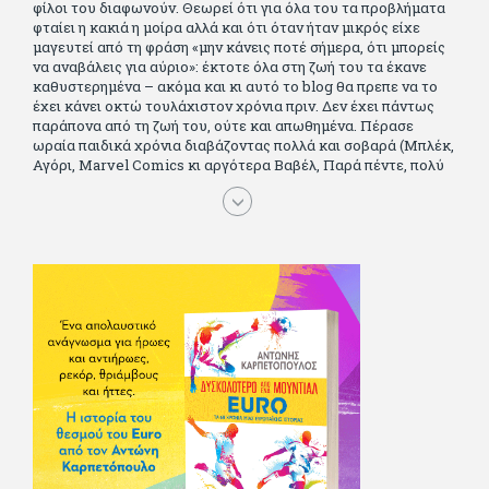
φίλοι του διαφωνούν. Θεωρεί ότι για όλα του τα προβλήματα
φταίει η κακιά η μοίρα αλλά και ότι όταν ήταν μικρός είχε
μαγευτεί από τη φράση «μην κάνεις ποτέ σήμερα, ότι μπορείς
να αναβάλεις για αύριο»: έκτοτε όλα στη ζωή του τα έκανε
καθυστερημένα – ακόμα και κι αυτό το blog θα πρεπε να το
έχει κάνει οκτώ τουλάχιστον χρόνια πριν. Δεν έχει πάντως
παράπονα από τη ζωή του, ούτε και απωθημένα. Πέρασε
ωραία παιδικά χρόνια διαβάζοντας πολλά και σοβαρά (Μπλέκ,
Αγόρι, Μarvel Comics κι αργότερα Βαβέλ, Παρά πέντε, πολύ
Αλέξανδρο Δουμά και αρκετό Ιούλιο Βέρν πριν τον κερδίσουν
τα αστυνομικά), απέκτησε τους σωστούς φίλους κυρίως γιατί
του άρεσε να κάνει παρέα με μεγαλύτερους. Μεγαλώνοντας
σπούδασε, έζησε πολύ στο εξωτερικό, είδε εκατοντάδες
ταινίες κι έγραφε και στο περιοδικό Σινεμά, είχε κάποιες
αισθηματικές περιπέτειες που σκόρπισαν γέλιο στους φίλους
του - αν όχι και στον ίδιο. Πήγε στρατό κανονικά στα σύνορα
και διατήρησε μια καλή σχέση με την οικογένεια του, την
οποία αισθάνεται πως διάφορες φορές έφερε σε δύσκολη
θέση. Κείμενο με την υπογραφή του πρωτοδημοσιεύτηκε στο
Φίλαθλο το 1992. Επέστρεψε οριστικά στην Ελλάδα το 1998,
δούλεψε για πολλούς (αφού δυσκολεύεται να πει όχι), και
κάποιοι, αν όχι και όλοι, τον πλήρωσαν κι έμειναν και
ευχαριστημένοι από τη συνεργασία. Σήμερα πλέον εργάζεται
στον Sport Fm (όπου έχει κλείσει εικοσαετία) και στη
Sportday. Επαίρεται ότι λίγοι έχουν δει περισσότερο