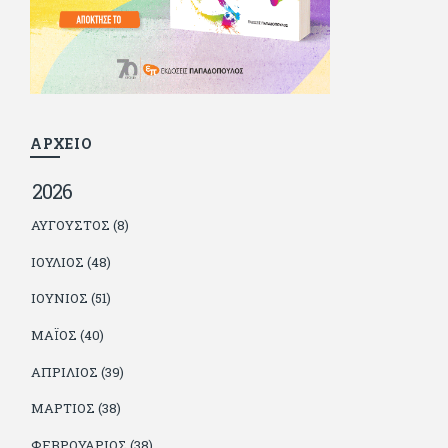
ποδόσφαιρο από τον ίδιο και θεωρεί τον εαυτό του τυχερό
γιατί είναι μέλος της γενιάς που απόλαυσε τους μεγαλύτερους
σε όλα τα σπορ. Δεν είναι παντρεμένος, αλλά θαυμάζει όσους
βρίσκουν το κουράγιο να το κάνουν. Αντίθετα από πολλούς
φίλους του δεν πληρώνει διατροφές. Ελπίζει ότι δεν έχει
παιδιά. Απειλεί ότι θα γράφει όσο υπάρχουν άνθρωποι που
τον διαβάζουν, είτε συμφωνώντας είτε διαφωνώντας.
ΑΡΧΕΙΟ
2026
ΑΎΓΟΥΣΤΟΣ (8)
ΙΟΎΛΙΟΣ (48)
ΙΟΎΝΙΟΣ (51)
ΜΆΙΟΣ (40)
ΑΠΡΊΛΙΟΣ (39)
ΜΆΡΤΙΟΣ (38)
ΦΕΒΡΟΥΆΡΙΟΣ (38)