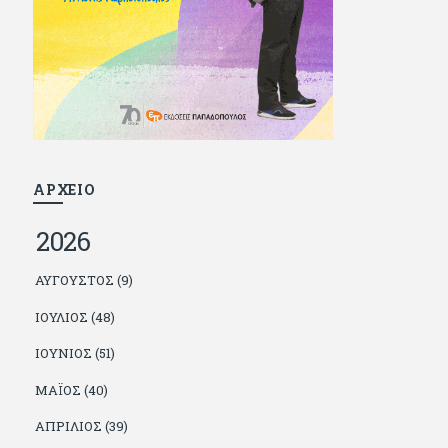
και διατήρησε μια καλή σχέση με την οικογένεια
του, την οποία αισθάνεται πως διάφορες φορές
έφερε σε δύσκολη θέση. Κείμενο με την
υπογραφή του πρωτοδημοσιεύτηκε στο
Φίλαθλο το 1992. Επέστρεψε οριστικά στην
Ελλάδα το 1998, δούλεψε για πολλούς (αφού
δυσκολεύεται να πει όχι), και κάποιοι, αν όχι και
όλοι, τον πλήρωσαν κι έμειναν και
ευχαριστημένοι από τη συνεργασία. Σήμερα
πλέον εργάζεται στον Sport Fm (όπου έχει
κλείσει εικοσαετία) και στη Sportday. Επαίρεται
ΑΡΧΕΙΟ
ότι λίγοι έχουν δει περισσότερο ποδόσφαιρο
από τον ίδιο και θεωρεί τον εαυτό του τυχερό
2026
γιατί είναι μέλος της γενιάς που απόλαυσε τους
μεγαλύτερους σε όλα τα σπορ. Δεν είναι
παντρεμένος, αλλά θαυμάζει όσους βρίσκουν το
ΑΎΓΟΥΣΤΟΣ (9)
κουράγιο να το κάνουν. Αντίθετα από πολλούς
φίλους του δεν πληρώνει διατροφές. Ελπίζει ότι
ΙΟΎΛΙΟΣ (48)
δεν έχει παιδιά. Απειλεί ότι θα γράφει όσο
υπάρχουν άνθρωποι που τον διαβάζουν, είτε
ΙΟΎΝΙΟΣ (51)
συμφωνώντας είτε διαφωνώντας.
ΜΆΙΟΣ (40)
ΑΠΡΊΛΙΟΣ (39)