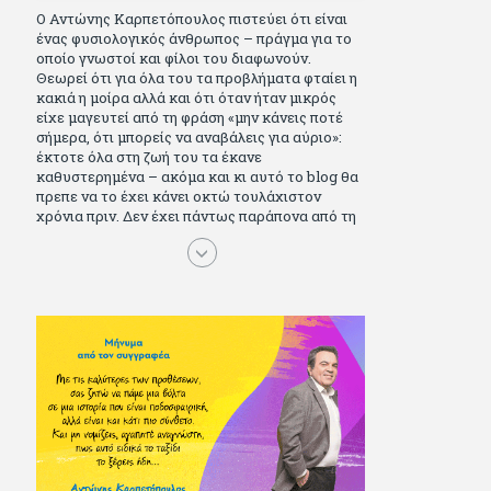
Ο Αντώνης Καρπετόπουλος πιστεύει ότι είναι
ένας φυσιολογικός άνθρωπος – πράγμα για το
οποίο γνωστοί και φίλοι του διαφωνούν.
Θεωρεί ότι για όλα του τα προβλήματα φταίει η
κακιά η μοίρα αλλά και ότι όταν ήταν μικρός
είχε μαγευτεί από τη φράση «μην κάνεις ποτέ
σήμερα, ότι μπορείς να αναβάλεις για αύριο»:
έκτοτε όλα στη ζωή του τα έκανε
καθυστερημένα – ακόμα και κι αυτό το blog θα
πρεπε να το έχει κάνει οκτώ τουλάχιστον
χρόνια πριν. Δεν έχει πάντως παράπονα από τη
ζωή του, ούτε και απωθημένα. Πέρασε ωραία
παιδικά χρόνια διαβάζοντας πολλά και σοβαρά
(Μπλέκ, Αγόρι, Μarvel Comics κι αργότερα
Βαβέλ, Παρά πέντε, πολύ Αλέξανδρο Δουμά και
αρκετό Ιούλιο Βέρν πριν τον κερδίσουν τα
αστυνομικά), απέκτησε τους σωστούς φίλους
κυρίως γιατί του άρεσε να κάνει παρέα με
μεγαλύτερους. Μεγαλώνοντας σπούδασε, έζησε
πολύ στο εξωτερικό, είδε εκατοντάδες ταινίες
κι έγραφε και στο περιοδικό Σινεμά, είχε
κάποιες αισθηματικές περιπέτειες που
σκόρπισαν γέλιο στους φίλους του - αν όχι και
στον ίδιο. Πήγε στρατό κανονικά στα σύνορα