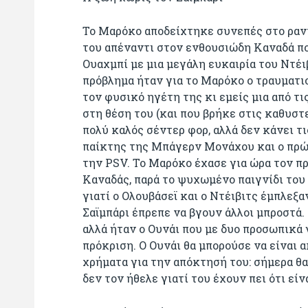
Το Μαρόκο αποδείχτηκε συνεπές στο ραντ
του απέναντι στον ενθουσιώδη Καναδά π
Ουαχμπί με μια μεγάλη ευκαιρία του Ντέι
πρόβλημα ήταν για το Μαρόκο ο τραυματισ
τον φυσικό ηγέτη της κι εμείς μια από τι
στη θέση του (και που βρήκε στις καθυστε
πολύ καλός σέντερ φορ, αλλά δεν κάνει τι
παίκτης της Μπάγερν Μονάχου και ο πρ
την PSV. To Μαρόκο έχασε για ώρα τον π
Καναδάς, παρά το ψυχωμένο παιγνίδι του 
γιατί ο Ολουβάσεϊ και ο Ντέιβιτς έμπλεξ
Σαϊμπάρι έπρεπε να βγουν άλλοι μπροστά. 
αλλά ήταν ο Ουνάι που με δυο προσωπικά 
πρόκριση. Ο Ουνάι θα μπορούσε να είναι 
χρήματα για την απόκτησή του: σήμερα θα
δεν τον ήθελε γιατί του έχουν πει ότι εί