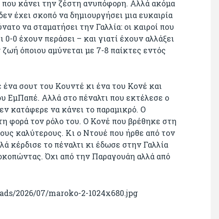
 που κάνει την ζέστη ανυπόφορη. Αλλά ακόμα
δεν έχει σκοπό να δημιουργήσει μια ευκαιρία
νατο να σταματήσει την Γαλλία: οι καιροί που
 0-0 έχουν περάσει – και γιατί έχουν αλλάξει
 ζωή όποιου αμύνεται με 7-8 παίκτες εντός
 ένα σουτ του Κουντέ κι ένα του Κονέ και
ου ΕμΠαπέ. Αλλά στο πέναλτι που εκτέλεσε ο
εν κατάφερε να κάνει το παραμικρό. Ο
τη φορά τον ρόλο του. Ο Κονέ που βρέθηκε στη
ους καλύτερους. Κι ο Ντουέ που ήρθε από τον
λά κέρδισε το πέναλτι κι έδωσε στην Γαλλία
ροκοπώντας. Όχι από την Παραγουάη αλλά από