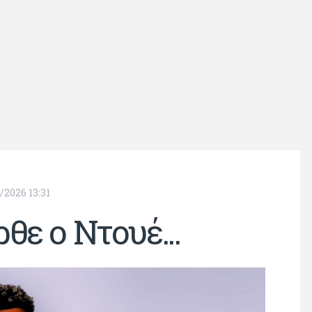
/2026 13:31
θε ο Ντουέ...