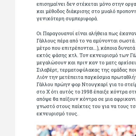
επισημαίνει δεν στέκεται μόνο στην οργ
και μέθοδος διάκρισης στο μυαλό προπον
γενικότερη συμπεριφορά.
Οι Παραγουανοί είναι αλήθεια πως έκαναν
Γάλλους πέρα από το να αμύνονται σωστά.
μέτρο που επιτρέπονται…), κάποια δυνατ
εκτός φάσης κτλ. Τον εκνευρισμό των Γά
μεγαλώσουν και πριν καν το ματς αρχίσε
Σιλαβέρτ, τερματοφύλακας της ομάδας πο
Λιόν την μετέπειτα παγκόσμια πρωταθλήτ
Γάλλου πρώην φορ Ντουγκαρί για το στεί
στο Χ ότι αυτός το 1998 έπαιξε κόντρα στ
απόψε θα παίξουν κόντρα σε μια αφρικανι
γνωστό στους παίκτες του για να τους τσ
εκνευρισμό τους.