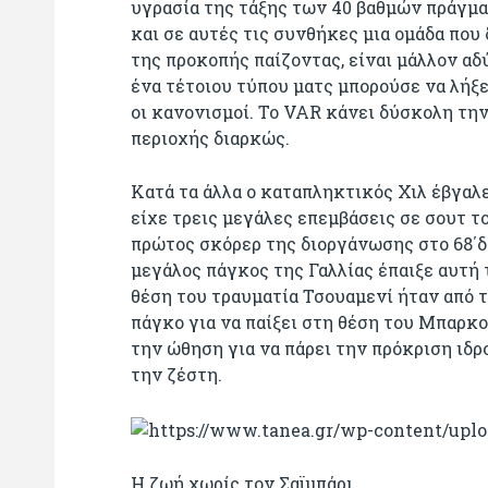
υγρασία της τάξης των 40 βαθμών πράγμα
και σε αυτές τις συνθήκες μια ομάδα που 
της προκοπής παίζοντας, είναι μάλλον αδύ
ένα τέτοιου τύπου ματς μπορούσε να λήξει
οι κανονισμοί. Το VAR κάνει δύσκολη την
περιοχής διαρκώς.
Κατά τα άλλα ο καταπληκτικός Χιλ έβγαλε
είχε τρεις μεγάλες επεμβάσεις σε σουτ τ
πρώτος σκόρερ της διοργάνωσης στο 68΄δ
μεγάλος πάγκος της Γαλλίας έπαιξε αυτή 
θέση του τραυματία Τσουαμενί ήταν από τ
πάγκο για να παίξει στη θέση του Μπαρκο
την ώθηση για να πάρει την πρόκριση ιδ
την ζέστη.
Η ζωή χωρίς τον Σαϊμπάρι