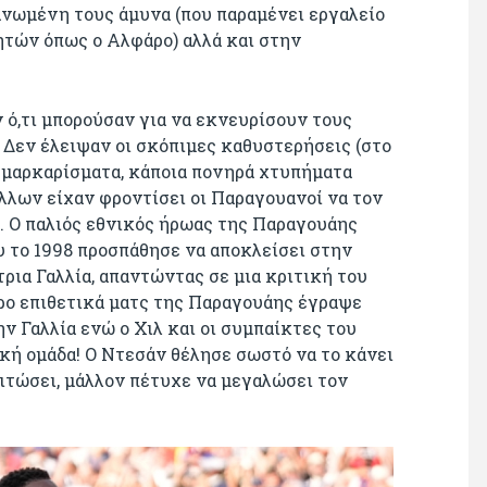
ανωμένη τους άμυνα (που παραμένει εργαλείο
ητών όπως ο Αλφάρο) αλλά και στην
 ό,τι μπορούσαν για να εκνευρίσουν τους
 Δεν έλειψαν οι σκόπιμες καθυστερήσεις (στο
ά μαρκαρίσματα, κάποια πονηρά χτυπήματα
λλων είχαν φροντίσει οι Παραγουανοί να τον
ι. Ο παλιός εθνικός ήρωας της Παραγουάης
υ το 1998 προσπάθησε να αποκλείσει στην
ρια Γαλλία, απαντώντας σε μια κριτική του
ρο επιθετικά ματς της Παραγουάης έγραψε
ην Γαλλία ενώ ο Χιλ και οι συμπαίκτες του
κή ομάδα! Ο Ντεσάν θέλησε σωστό να το κάνει
ιτώσει, μάλλον πέτυχε να μεγαλώσει τον