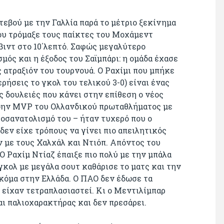
εβού με την Γαλλία παρά το μέτριο ξεκίνημα
ου τρόμαξε τους παίκτες του Μοχάμεντ
βιντ στο 10΄λεπτό. Σαφώς μεγαλύτερο
μός και η έξοδος του Σαϊμπάρι: η ομάδα έχασε
ς ατραξιόν του τουρνουά. Ο Ραχίμι που μπήκε
ρήσεις το γκολ του τελικού 3-0) είναι ένας
ς δουλειές που κάνει στην επίθεση ο νέος
ώην MVP του Ολλανδικού πρωταθλήματος με
ροσανατολισμό του – ήταν τυχερό που ο
δεν είχε τρόπους να γίνει πιο απειλητικός
αν με τους Χαλχάλ και Ντιόπ. Απόντος του
Ο Ραχίμ Ντίαζ έπαιξε πιο πολύ με την μπάλα
γκολ με μεγάλα σουτ καθάρισε το ματς και την
ακόμα στην Ελλάδα. Ο ΠΑΟ δεν έδωσε τα
 είχαν τετραπλασιαστεί. Κι ο Μεντιλίμπαρ
ναι παλιοχαρακτήρας και δεν πρεσάρει.