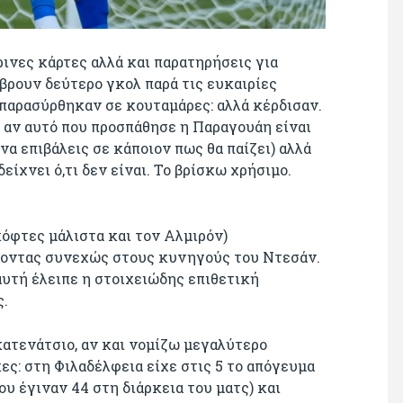
ρινες κάρτες αλλά και παρατηρήσεις για
 βρουν δεύτερο γκολ παρά τις ευκαιρίες
, παρασύρθηκαν σε κουταμάρες: αλλά κέρδισαν.
ι αν αυτό που προσπάθησε η Παραγουάη είναι
να επιβάλεις σε κάποιον πως θα παίζει) αλλά
είχνει ό,τι δεν είναι. Το βρίσκω χρήσιμο.
κόφτες μάλιστα και τον Αλμιρόν)
οντας συνεχώς στους κυνηγούς του Ντεσάν.
αυτή έλειπε η στοιχειώδης επιθετική
ς.
κατενάτσιο, αν και νομίζω μεγαλύτερο
ς: στη Φιλαδέλφεια είχε στις 5 το απόγευμα
ου έγιναν 44 στη διάρκεια του ματς) και