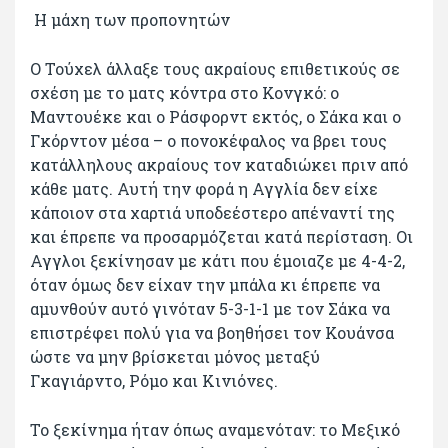
Η μάχη των προπονητών
Ο Τούχελ άλλαξε τους ακραίους επιθετικούς σε
σχέση με το ματς κόντρα στο Κονγκό: ο
Μαντουέκε και ο Ράσφορντ εκτός, ο Σάκα και ο
Γκόρντον μέσα – ο πονοκέφαλος να βρει τους
κατάλληλους ακραίους τον καταδιώκει πριν από
κάθε ματς. Αυτή την φορά η Αγγλία δεν είχε
κάποιον στα χαρτιά υποδεέστερο απέναντί της
και έπρεπε να προσαρμόζεται κατά περίσταση. Οι
Αγγλοι ξεκίνησαν με κάτι που έμοιαζε με 4-4-2,
όταν όμως δεν είχαν την μπάλα κι έπρεπε να
αμυνθούν αυτό γινόταν 5-3-1-1 με τον Σάκα να
επιστρέφει πολύ για να βοηθήσει τον Κουάνσα
ώστε να μην βρίσκεται μόνος μεταξύ
Γκαγιάρντο, Ρόμο και Κινιόνες.
Το ξεκίνημα ήταν όπως αναμενόταν: το Μεξικό