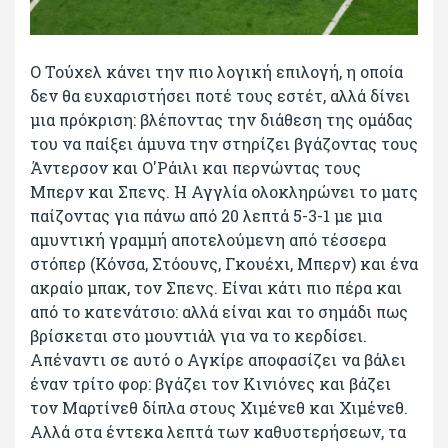
Ο Τούχελ κάνει την πιο λογική επιλογή, η οποία
δεν θα ευχαριστήσει ποτέ τους εστέτ, αλλά δίνει
μια πρόκριση: βλέποντας την διάθεση της ομάδας
του να παίξει άμυνα την στηρίζει βγάζοντας τους
Άντερσον και Ο'Ράιλι και περνώντας τους
Μπερν και Σπενς. Η Αγγλία ολοκληρώνει το ματς
παίζοντας για πάνω από 20 λεπτά 5-3-1 με μια
αμυντική γραμμή αποτελούμενη από τέσσερα
στόπερ (Κόνσα, Στόουνς, Γκουέχι, Μπερν) και ένα
ακραίο μπακ, τον Σπενς. Είναι κάτι πιο πέρα και
από το κατενάτσιο: αλλά είναι και το σημάδι πως
βρίσκεται στο μουντιάλ για να το κερδίσει.
Απέναντι σε αυτό ο Αγκίρε αποφασίζει να βάλει
έναν τρίτο φορ: βγάζει τον Κινιόνες και βάζει
τον Μαρτίνεθ δίπλα στους Χιμένεθ και Χιμένεθ.
Αλλά στα έντεκα λεπτά των καθυστερήσεων, τα