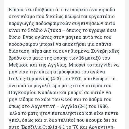
Κάπου έχω διαβάσει ότι αν υπάρχει ένα γήπεδο
στον κόσμο που δικαίως θεωρείται εργοστάσιο
παραγωγής ποδοσφαιρικών συγκινήσεων αυτό
είναι το Στάδιο Αζτέκα – όποιος το έγραψε έχει
δίκιο. Ενας αγώνας στον μαγικό αυτό ναό του
ποδοσφαίρου μπορεί να αποκτήσει μια σπάνια
διάσταση, πέρα από τα συνηθισμένα. Συνέβη χθες
βράδυ στο ματς της φάσης των 16 μεταξύ του
Μεξικού και της Αγγλίας. Μπορεί το παιγνίδι να
μην είχε την επική ατμόσφαιρα του αγώνα
Ιταλίας-Γερμανίας (4-3) του 1970, που θεωρείται
ένα από τα μεγαλύτερα ματς στην ιστορία του
Παγκοσμίου Κυπέλου και μπορεί σε αυτόν να
μην είδαμε το χέρι του Θεού και το θαύμα του
όπως στο Αργεντινή – Αγγλία (2-1) του 1986,
αλλά το ματς ήταν καταπληκτικό και είχε πέντε
γκολ, όπως και οι δύο τελικοί που έχουμε δει σε
αυτό (Βραζιλία-Ιταλία 4-1 το ’70 και Αργεντινή-