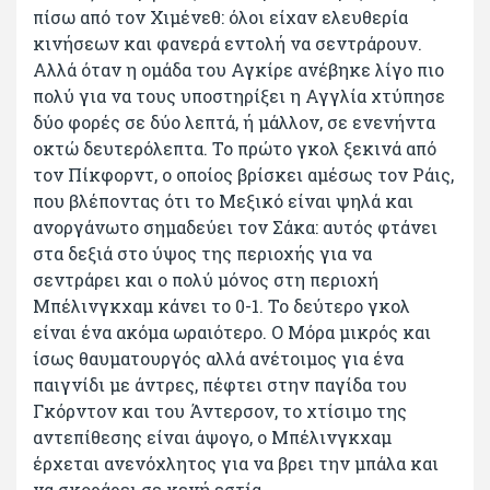
πίσω από τον Χιμένεθ: όλοι είχαν ελευθερία
κινήσεων και φανερά εντολή να σεντράρουν.
Αλλά όταν η ομάδα του Αγκίρε ανέβηκε λίγο πιο
πολύ για να τους υποστηρίξει η Αγγλία χτύπησε
δύο φορές σε δύο λεπτά, ή μάλλον, σε ενενήντα
οκτώ δευτερόλεπτα. Το πρώτο γκολ ξεκινά από
τον Πίκφορντ, ο οποίος βρίσκει αμέσως τον Ράις,
που βλέποντας ότι το Μεξικό είναι ψηλά και
ανοργάνωτο σημαδεύει τον Σάκα: αυτός φτάνει
στα δεξιά στο ύψος της περιοχής για να
σεντράρει και ο πολύ μόνος στη περιοχή
Μπέλινγκχαμ κάνει το 0-1. Το δεύτερο γκολ
είναι ένα ακόμα ωραιότερο. Ο Μόρα μικρός και
ίσως θαυματουργός αλλά ανέτοιμος για ένα
παιγνίδι με άντρες, πέφτει στην παγίδα του
Γκόρντον και του Άντερσον, το χτίσιμο της
αντεπίθεσης είναι άψογο, ο Μπέλινγκχαμ
έρχεται ανενόχλητος για να βρει την μπάλα και
να σκοράρει σε κενή εστία.