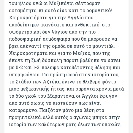
του ήλιου ενώ οι Μεξικάνοι σέντραραν
ασταμάτητα: κι αυτό είχε κάτι το ρομαντικό!
Χειροκροτήματα για την Αγγλία που
αποδείχτηκε ικανότατη και ανθεκτική στο
υψόμετρο και δεν λύγισε από την πιο
ποδοσφαιρική ατμόσφαιρα που θα μπορούσε να
βρει απέναντί της ομάδα σε αυτό το μουντιάλ.
Χειροκροτήματα και για το Μεξικό, που της
έκανε τη ζωή δύσκολη παρότι βρέθηκε να χάνει
με 0-2 και 1-3: πάλεψε καταθέτοντας θέληση και
υπερηφάνεια. Για πρώτη φορά στην ιστορία του,
το Στάδιο των Αζτέκα έγινε το θλιβερό φόντο
μιας μεξικανικής ήττας, και σαράντα χρόνια μετά
τα δύο γκολ του Μαραντόνα, οι Άγγλοι έφυγαν
από αυτό χωρίς να πιστεύουν πως είναι
καταραμένο. Παιζόταν μόνο μια θέση στα
προημιτελικά, αλλά αυτός ο αγώνας μπήκε στην
ιστορία των καλύτερων ματς όλων των εποχών.