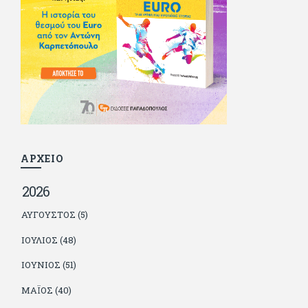
δούλεψε για πολλούς (αφού δυσκολεύεται να πει όχι), και
κάποιοι, αν όχι και όλοι, τον πλήρωσαν κι έμειναν και
ευχαριστημένοι από τη συνεργασία. Σήμερα πλέον εργάζεται
στον Sport Fm (όπου έχει κλείσει εικοσαετία) και στη
Sportday. Επαίρεται ότι λίγοι έχουν δει περισσότερο
ποδόσφαιρο από τον ίδιο και θεωρεί τον εαυτό του τυχερό
γιατί είναι μέλος της γενιάς που απόλαυσε τους μεγαλύτερους
σε όλα τα σπορ. Δεν είναι παντρεμένος, αλλά θαυμάζει όσους
βρίσκουν το κουράγιο να το κάνουν. Αντίθετα από πολλούς
φίλους του δεν πληρώνει διατροφές. Ελπίζει ότι δεν έχει
παιδιά. Απειλεί ότι θα γράφει όσο υπάρχουν άνθρωποι που
τον διαβάζουν, είτε συμφωνώντας είτε διαφωνώντας.
ΑΡΧΕΙΟ
2026
ΑΎΓΟΥΣΤΟΣ (5)
ΙΟΎΛΙΟΣ (48)
ΙΟΎΝΙΟΣ (51)
ΜΆΙΟΣ (40)