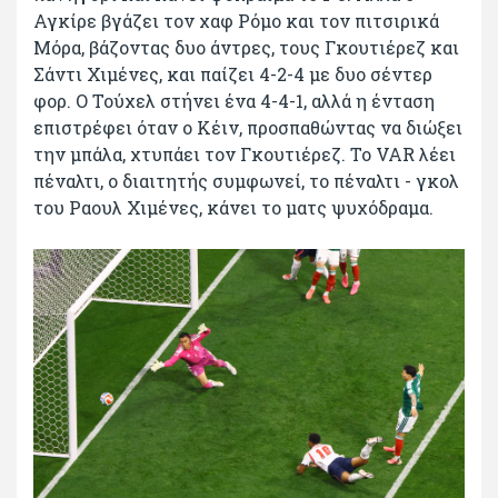
Αγκίρε βγάζει τον χαφ Ρόμο και τον πιτσιρικά
Μόρα, βάζοντας δυο άντρες, τους Γκουτιέρεζ και
Σάντι Χιμένες, και παίζει 4-2-4 με δυο σέντερ
φορ. Ο Τούχελ στήνει ένα 4-4-1, αλλά η ένταση
επιστρέφει όταν ο Κέιν, προσπαθώντας να διώξει
την μπάλα, χτυπάει τον Γκουτιέρεζ. Το VAR λέει
πέναλτι, ο διαιτητής συμφωνεί, το πέναλτι - γκολ
του Ραουλ Χιμένες, κάνει το ματς ψυχόδραμα.