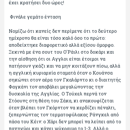
έχει κρατήσει δυο ώρες!
Φινάλε γεμάτο ένταση
Νομίζω ότι κανείς δεν περίμενε ότι το δεύτερο
ημίχρονο θα είναι τόσο καλό όσο το πρώτο:
αποδείχτηκε διαφορετικό αλλά εξίσου όμορφο.
Ξεκινά με ένα σουτ του Ο'Ράιλι στο δοκάρι και
την αίσθηση ότι οι Αγγλοι είναι έτοιμοι να
πατήσουν γκάζι και να μην κοιτάξουν πίσω, αλλά
η αγγλική κυριαρχία σταματά όταν ο Κουάνσα
σηκώνει στον αέρα τον Γκαλάρντο κι ο διαιτητής
Φαγκάνι τον αποβάλει μεγαλώνοντας την
δυσκολία της Αγγλίας. Ο Τούχελ περνά τον
Στόουνς στη θέση του Σάκα, κι ανακουφίζεται
όταν βλέπει τον Γκόρντον να κερδίζει πέναλτι,
ξεπερνώντας τον τερματοφύλακας Ράνγκελ από
πάσα του Κέιν: ο Χάρι δεν μπορεί να λείπει από το
πανηγύρι και κάνει ψύχραιμα το 1-3. Αλλά ο