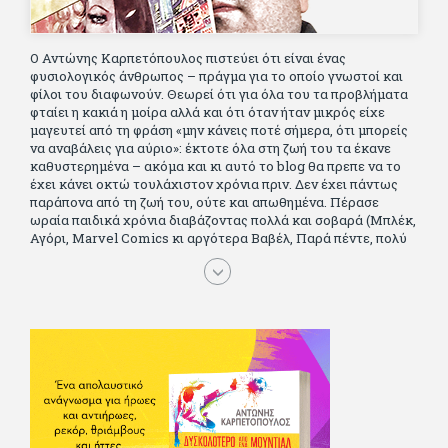
Ο Αντώνης Καρπετόπουλος πιστεύει ότι είναι ένας
φυσιολογικός άνθρωπος – πράγμα για το οποίο γνωστοί και
φίλοι του διαφωνούν. Θεωρεί ότι για όλα του τα προβλήματα
φταίει η κακιά η μοίρα αλλά και ότι όταν ήταν μικρός είχε
μαγευτεί από τη φράση «μην κάνεις ποτέ σήμερα, ότι μπορείς
να αναβάλεις για αύριο»: έκτοτε όλα στη ζωή του τα έκανε
καθυστερημένα – ακόμα και κι αυτό το blog θα πρεπε να το
έχει κάνει οκτώ τουλάχιστον χρόνια πριν. Δεν έχει πάντως
παράπονα από τη ζωή του, ούτε και απωθημένα. Πέρασε
ωραία παιδικά χρόνια διαβάζοντας πολλά και σοβαρά (Μπλέκ,
Αγόρι, Μarvel Comics κι αργότερα Βαβέλ, Παρά πέντε, πολύ
Αλέξανδρο Δουμά και αρκετό Ιούλιο Βέρν πριν τον κερδίσουν
τα αστυνομικά), απέκτησε τους σωστούς φίλους κυρίως γιατί
του άρεσε να κάνει παρέα με μεγαλύτερους. Μεγαλώνοντας
σπούδασε, έζησε πολύ στο εξωτερικό, είδε εκατοντάδες
ταινίες κι έγραφε και στο περιοδικό Σινεμά, είχε κάποιες
αισθηματικές περιπέτειες που σκόρπισαν γέλιο στους φίλους
του - αν όχι και στον ίδιο. Πήγε στρατό κανονικά στα σύνορα
και διατήρησε μια καλή σχέση με την οικογένεια του, την
οποία αισθάνεται πως διάφορες φορές έφερε σε δύσκολη
θέση. Κείμενο με την υπογραφή του πρωτοδημοσιεύτηκε στο
Φίλαθλο το 1992. Επέστρεψε οριστικά στην Ελλάδα το 1998,