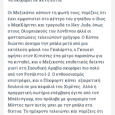
Οι Μεξικάνοι χάνουν τη φωνή τους, νομίζεις ότι
έχει εμφανιστεί στο κέντρο του γηπέδου ο ίδιος
ο ΜακΚάρτνει και τραγουδά το Hey Jude, όπως
στους Ολυμπιακούς του Λονδίνου αλλά οι
φαντασιώσεις τελειώνουν γρήγορα. Ο Κόνσα
διώχνει άσχημα την μπάλα μετά από μια
εκτέλεση φάουλ του Γκαλάρντο, ο Γκουεχί
αφήνει στον Κινιόνες ένα μέτρο παραπάνω για
να κινηθεί, και ο Μεξικανός επιθετικός δείχνει
γιατί στη Σαουδική Αραβία σκοράρει πιο πολύ
από τον Ρονάλντο:1-2. Ο ενθουσιασμός
επιστρέφει, και ο Πίκφορντ κάνει εξαιρετική
δουλειά σε μια κεφαλιά του Χιμένες. Αλλά η
πραγματική σωτήρια επέμβαση έγινε από τον
Μπέλινγχαμ, που πρόλαβε με ψυχραιμία τον
Μόντες πριν αυτός μπει με την μπάλα στα
δίχτυα. Το ημίχρονο τελειώνει και νομίζεις ότι