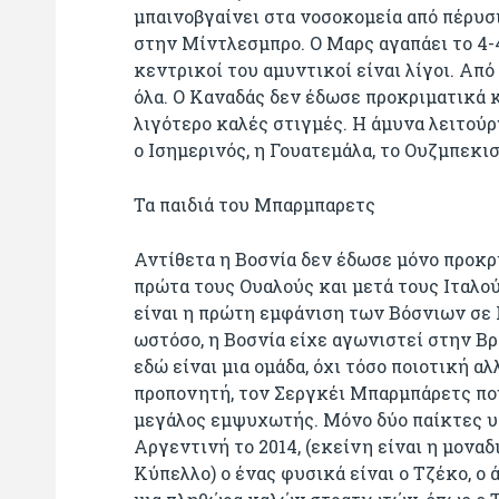
μπαινοβγαίνει στα νοσοκομεία από πέρυσι
στην Μίντλεσμπρο. Ο Μαρς αγαπάει το 4-4
κεντρικοί του αμυντικοί είναι λίγοι. Απ
όλα. Ο Καναδάς δεν έδωσε προκριματικά κ
λιγότερο καλές στιγμές. Η άμυνα λειτού
ο Ισημερινός, η Γουατεμάλα, το Ουζμπεκι
Τα παιδιά του Μπαρμπαρετς
Αντίθετα η Βοσνία δεν έδωσε μόνο προκρι
πρώτα τους Ουαλούς και μετά τους Ιταλού
είναι η πρώτη εμφάνιση των Βόσνιων σε 
ωστόσο, η Βοσνία είχε αγωνιστεί στην Βρ
εδώ είναι μια ομάδα, όχι τόσο ποιοτική α
προπονητή, τον Σεργκέι Μπαρμπάρετς που
μεγάλος εμψυχωτής. Μόνο δύο παίκτες υ
Αργεντινή το 2014, (εκείνη είναι η μονα
Κύπελλο) ο ένας φυσικά είναι ο Τζέκο, ο 