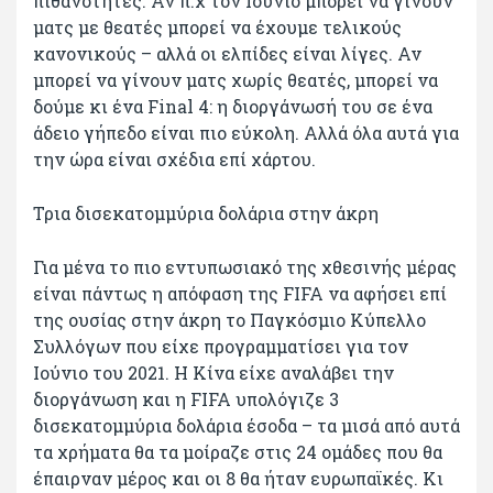
πιθανότητες. Αν π.χ τον Ιούνιο μπορεί να γίνουν
ματς με θεατές μπορεί να έχουμε τελικούς
κανονικούς – αλλά οι ελπίδες είναι λίγες. Αν
μπορεί να γίνουν ματς χωρίς θεατές, μπορεί να
δούμε κι ένα Final 4: η διοργάνωσή του σε ένα
άδειο γήπεδο είναι πιο εύκολη. Αλλά όλα αυτά για
την ώρα είναι σχέδια επί χάρτου.
Τρια δισεκατομμύρια δολάρια στην άκρη
Για μένα το πιο εντυπωσιακό της χθεσινής μέρας
είναι πάντως η απόφαση της FIFA να αφήσει επί
της ουσίας στην άκρη το Παγκόσμιο Κύπελλο
Συλλόγων που είχε προγραμματίσει για τον
Ιούνιο του 2021. Η Κίνα είχε αναλάβει την
διοργάνωση και η FIFA υπολόγιζε 3
δισεκατομμύρια δολάρια έσοδα – τα μισά από αυτά
τα χρήματα θα τα μοίραζε στις 24 ομάδες που θα
έπαιρναν μέρος και οι 8 θα ήταν ευρωπαϊκές. Κι