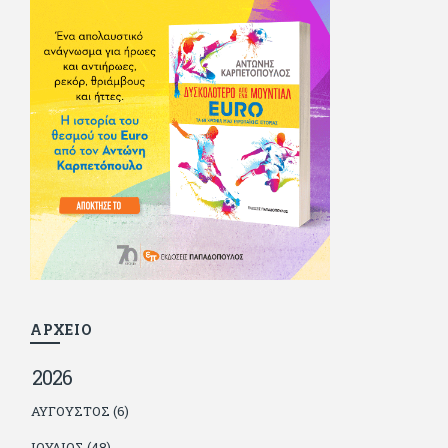
του - αν όχι και στον ίδιο. Πήγε στρατό κανονικά στα σύνορα
και διατήρησε μια καλή σχέση με την οικογένεια του, την
οποία αισθάνεται πως διάφορες φορές έφερε σε δύσκολη
θέση. Κείμενο με την υπογραφή του πρωτοδημοσιεύτηκε στο
Φίλαθλο το 1992. Επέστρεψε οριστικά στην Ελλάδα το 1998,
δούλεψε για πολλούς (αφού δυσκολεύεται να πει όχι), και
κάποιοι, αν όχι και όλοι, τον πλήρωσαν κι έμειναν και
ευχαριστημένοι από τη συνεργασία. Σήμερα πλέον εργάζεται
στον Sport Fm (όπου έχει κλείσει εικοσαετία) και στη
Sportday. Επαίρεται ότι λίγοι έχουν δει περισσότερο
ποδόσφαιρο από τον ίδιο και θεωρεί τον εαυτό του τυχερό
γιατί είναι μέλος της γενιάς που απόλαυσε τους μεγαλύτερους
σε όλα τα σπορ. Δεν είναι παντρεμένος, αλλά θαυμάζει όσους
βρίσκουν το κουράγιο να το κάνουν. Αντίθετα από πολλούς
φίλους του δεν πληρώνει διατροφές. Ελπίζει ότι δεν έχει
παιδιά. Απειλεί ότι θα γράφει όσο υπάρχουν άνθρωποι που
τον διαβάζουν, είτε συμφωνώντας είτε διαφωνώντας.
ΑΡΧΕΙΟ
2026
ΑΎΓΟΥΣΤΟΣ (6)
ΙΟΎΛΙΟΣ (48)