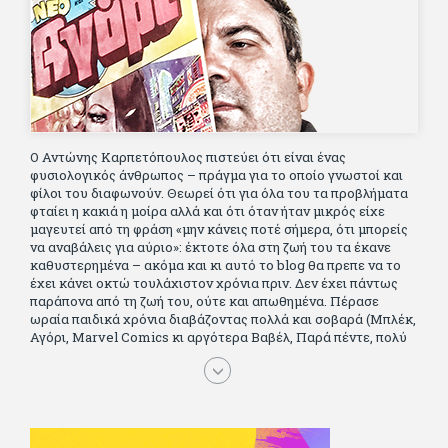
Ο Αντώνης Καρπετόπουλος πιστεύει ότι είναι ένας
φυσιολογικός άνθρωπος – πράγμα για το οποίο γνωστοί και
φίλοι του διαφωνούν. Θεωρεί ότι για όλα του τα προβλήματα
φταίει η κακιά η μοίρα αλλά και ότι όταν ήταν μικρός είχε
μαγευτεί από τη φράση «μην κάνεις ποτέ σήμερα, ότι μπορείς
να αναβάλεις για αύριο»: έκτοτε όλα στη ζωή του τα έκανε
καθυστερημένα – ακόμα και κι αυτό το blog θα πρεπε να το
έχει κάνει οκτώ τουλάχιστον χρόνια πριν. Δεν έχει πάντως
παράπονα από τη ζωή του, ούτε και απωθημένα. Πέρασε
ωραία παιδικά χρόνια διαβάζοντας πολλά και σοβαρά (Μπλέκ,
Αγόρι, Μarvel Comics κι αργότερα Βαβέλ, Παρά πέντε, πολύ
Αλέξανδρο Δουμά και αρκετό Ιούλιο Βέρν πριν τον κερδίσουν
τα αστυνομικά), απέκτησε τους σωστούς φίλους κυρίως γιατί
του άρεσε να κάνει παρέα με μεγαλύτερους. Μεγαλώνοντας
σπούδασε, έζησε πολύ στο εξωτερικό, είδε εκατοντάδες
ταινίες κι έγραφε και στο περιοδικό Σινεμά, είχε κάποιες
αισθηματικές περιπέτειες που σκόρπισαν γέλιο στους φίλους