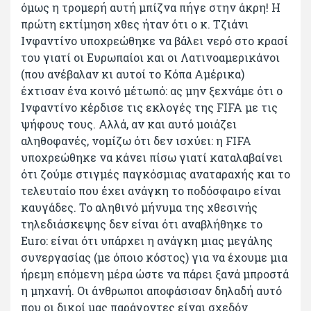
όμως η τρομερή αυτή μπίζνα πήγε στην άκρη! Η
πρώτη εκτίμηση χθες ήταν ότι ο κ. Τζιάνι
Ινφαντίνο υποχρεώθηκε να βάλει νερό στο κρασί
του γιατί οι Ευρωπαίοι και οι Λατινοαμερικάνοι
(που ανέβαλαν κι αυτοί το Κόπα Αμέρικα)
έχτισαν ένα κοινό μέτωπό: ας μην ξεχνάμε ότι ο
Ινφαντίνο κέρδισε τις εκλογές της FIFA με τις
ψήφους τους. Αλλά, αν και αυτό μοιάζει
αληθοφανές, νομίζω ότι δεν ισχύει: η FIFA
υποχρεώθηκε να κάνει πίσω γιατί καταλαβαίνει
ότι ζούμε στιγμές παγκόσμιας αναταραχής και το
τελευταίο που έχει ανάγκη το ποδόσφαιρο είναι
καυγάδες. Το αληθινό μήνυμα της χθεσινής
τηλεδιάσκεψης δεν είναι ότι αναβλήθηκε το
Euro: είναι ότι υπάρχει η ανάγκη μιας μεγάλης
συνεργασίας (με όποιο κόστος) για να έχουμε μια
ήρεμη επόμενη μέρα ώστε να πάρει ξανά μπροστά
η μηχανή. Οι άνθρωποι αποφάσισαν δηλαδή αυτό
που οι δικοί μας παράγοντες είναι σχεδόν