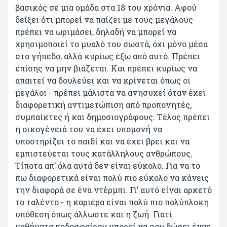
βασικός σε μια ομάδα στα 18 του χρόνια. Αφού
δείξει ότι μπορεί να παίζει με τους μεγάλους
πρέπει να ωριμάσει, δηλαδή να μπορεί να
χρησιμοποιεί το μυαλό του σωστά, όχι μόνο μέσα
στο γήπεδο, αλλά κυρίως έξω από αυτό. Πρέπει
επίσης να μην βιάζεται. Και πρέπει κυρίως να
απαιτεί να δουλεύει και να κρίνεται όπως οι
μεγάλοι - πρέπει μάλιστα να ανησυχεί όταν έχει
διαφορετική αντιμετώπιση από προπονητές,
συμπαίκτες ή και δημοσιογράφους. Τέλος πρέπει
η οικογένειά του να έχει υπομονή να
υποστηρίζει το παιδί και να έχει βρει και να
εμπιστεύεται τους κατάλληλους ανθρώπους.
Τίποτα απ’ όλα αυτά δεν είναι εύκολο. Για να το
πω διαφορετικά είναι πολύ πιο εύκολο να κάνεις
την διαφορά σε ένα ντέρμπι. Γι’ αυτό είναι αρκετό
το ταλέντο - η καριέρα είναι πολύ πιο πολύπλοκη
υπόθεση όπως άλλωστε και η ζωή. Γιατί
μαθήματα ποδοσφαίρου μπορεί να σου δώσει ένας