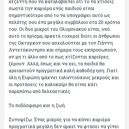
ατζέντη που να καταλαβαίνει ότι το να χτίσεις
σωστά την καριέρα ενός παιδιού είναι
σημαντικότερο από το να υπογράψει αυτό ως
πελάτης σου ένα μεγάλο συμβόλαιο στα 20 χρόνια
του. Οι δυο μικροί του Ολυμπιακού είναι, υπό
αυτό το πρίσμα, αρκετά τυχεροί διότι οι άνθρωποι
της Οκταγκον που ασχολούνται με τον Γιάννη
Αντετόκουνμπο και σήμερα τους εκπροσωπούν,
αν μη τι άλλο από το πως χτίζονται καριέρες
ξέρουν. Αλλά, όπως και να χει, τα παιδιά θα
χρειαστούν πραγματικά καλή καθοδήγηση. Γιατί
όλη η Ευρώπη ψάχνει ταλαντούχους μικρούς και
οι προτάσεις το καλοκαίρι θα είναι κάτι
παραπάνω από δελεαστικές.
Το ποδόσφαιρο και η ζωή
Συνοψίζω. Ένας μικρός για να κάνει καριέρα
πραγματικά μεγάλη δεν αρκεί να φτάσει να γίνει