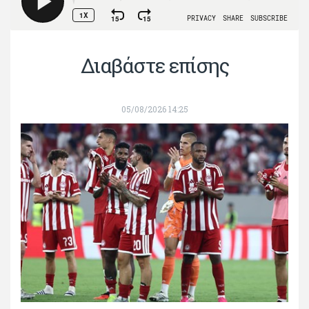
Διαβάστε επίσης
05/08/2026 14:25