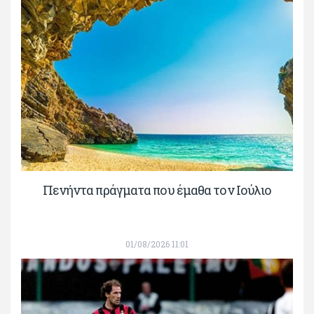
Πενήντα πράγματα που έμαθα τον Ιούλιο
01/08/2026 11:01