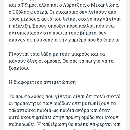
και ο Τζίμας, αλλά και ο Λύρατζης, ο Μιχαηλίδης,
ο Τζόλης φυσικά. Οι ευκαιρίες δεν λείπουν από
τους μικρούς, αυτό που λείπει συχνά πυκνά είναι
η εξέλιξη. Έχουν υπάρξει πάρα πολλοί, που ενώ
εντυπωσίασαν στα πρώτα τους βήματα, δεν
έκαναν στη συνέχεια την καριέρα που θα έπρεπε.
Γίνονται τρία λάθη με τους μικρούς και τα
κάνουν όλες οι ομάδες. Θα σας τα πω για να τα
ξορκίσω.
Η διαφορετική αντιμετώπιση
Το πρώτο λάθος που γίνεται είναι ότι πολύ συχνά
οι προπονητές των ομάδων αντιμετωπίζουν τα
ταλαντούχα παιδιά ως παιδιά ακόμα και όταν
αυτά έχουν φτάσει στην πρώτη ομάδα και έχουν
καθιερωθεί. Η καθιέρωση θα πρεπε να φέρνει και