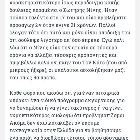
χαρακτηριστικότερο ίσως παράδειγμα κακής
δουλειάς παραμένει ο Σωτήρης Νίνης. Ήταν
σούπερ ταλέντο στα 17 του και είχε προβλήματα
προσαγωγών όταν έγινε 21 χρόνων. Πολλοί
έλεγαν τότε ότι αυτό και μόνο είναι απόδειξη του
ότι δούλεψε λιγότερο απ’ όσο έπρεπε. Εγώ πάλι
λέω ότι ο Νίνης είχε την ατυχία σε τέσσερα
χρόνια να αλλάξει τέσσερις προπονητές και
αμφιβάλλω πολύ αν, πλην του Τεν Κάτε (που από
μικρούς ήξερε), οι υπόλοιποι ασχολήθηκαν μαζί
του όπως θα πρεπε.
Κάθε φορά που ακούω ότι για έναν πιτσιρικά
υπάρχει ένα ειδικό πρόγραμμα εκγύμνασης για
να δυναμώσει ή να γίνει ταχύτερος ή να γίνει
εκρηκτικότερος ομολογώ ότι προβληματίζομαι.
Ακόμα δεν έχω καταλάβει αν έχουμε
τεχνογνωσία στην Ελλάδα για να βοηθήσουμε
ένα παιδί να διορθώσει τέτοιου τύπου αδυναμίες.