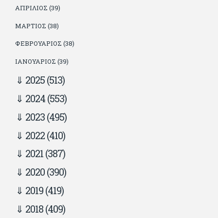
ΑΠΡΊΛΙΟΣ (39)
ΜΆΡΤΙΟΣ (38)
ΦΕΒΡΟΥΆΡΙΟΣ (38)
ΙΑΝΟΥΆΡΙΟΣ (39)
2025
(513)
2024
(553)
2023
(495)
2022
(410)
2021
(387)
2020
(390)
2019
(419)
2018
(409)