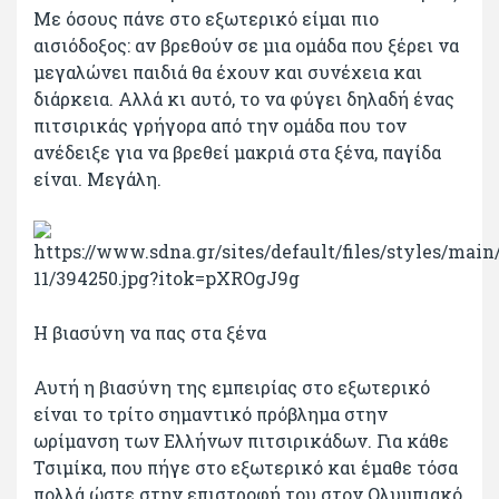
Με όσους πάνε στο εξωτερικό είμαι πιο
αισιόδοξος: αν βρεθούν σε μια ομάδα που ξέρει να
μεγαλώνει παιδιά θα έχουν και συνέχεια και
διάρκεια. Αλλά κι αυτό, το να φύγει δηλαδή ένας
πιτσιρικάς γρήγορα από την ομάδα που τον
ανέδειξε για να βρεθεί μακριά στα ξένα, παγίδα
είναι. Μεγάλη.
Η βιασύνη να πας στα ξένα
Αυτή η βιασύνη της εμπειρίας στο εξωτερικό
είναι το τρίτο σημαντικό πρόβλημα στην
ωρίμανση των Ελλήνων πιτσιρικάδων. Για κάθε
Τσιμίκα, που πήγε στο εξωτερικό και έμαθε τόσα
πολλά ώστε στην επιστροφή του στον Ολυμπιακό