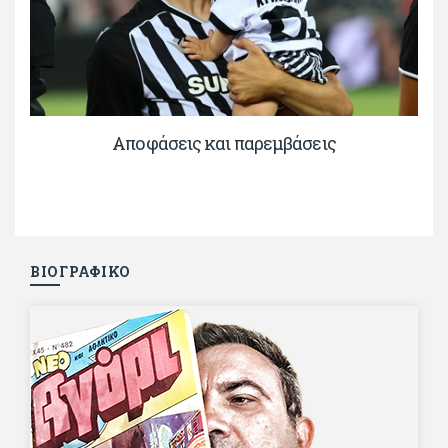
Αποφάσεις και παρεμβάσεις
ΒΙΟΓΡΑΦΙΚΟ