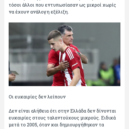
τόσοι άλλοι που εντυπωσίασαν ως μικροί χωρίς
να έχουν ανάλογη εξέλιξη.
Οι ευκαιρίες δεν λείπουν
Δεν είναι αλήθεια ότι στην Ελλάδα δεν δίνονται
ευκαιρίες στους ταλαντούχους μικρούς. Ειδικά
μετά το 2005, όταν και δημιουργήθηκαν τα