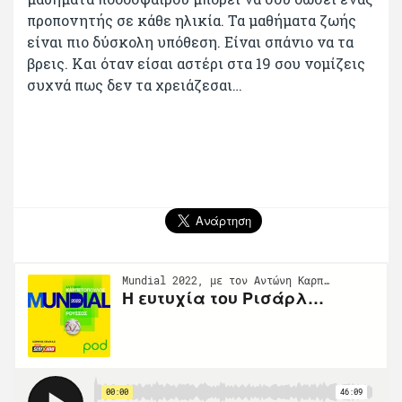
προπονητής σε κάθε ηλικία. Τα μαθήματα ζωής
είναι πιο δύσκολη υπόθεση. Είναι σπάνιο να τα
βρεις. Και όταν είσαι αστέρι στα 19 σου νομίζεις
συχνά πως δεν τα χρειάζεσαι…