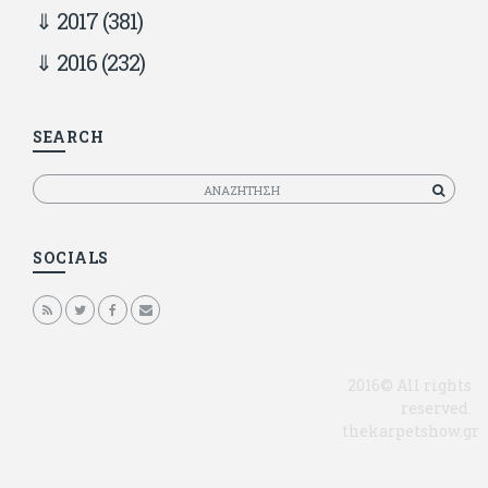
2017
(381)
2016
(232)
SEARCH
Αναζητηση
SOCIALS
2016© All rights
reserved.
thekarpetshow.gr