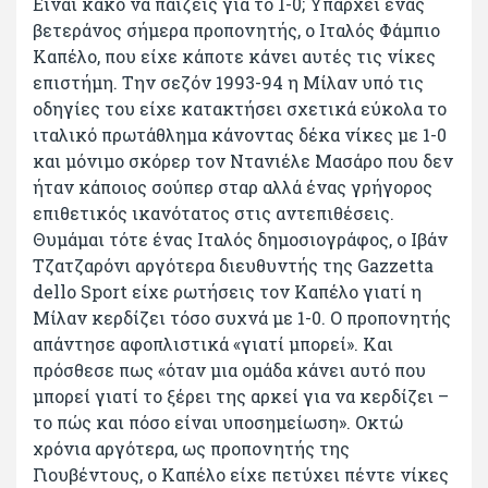
Είναι κακό να παίζεις για το 1-0; Υπάρχει ένας
βετεράνος σήμερα προπονητής, ο Iταλός Φάμπιο
Καπέλο, που είχε κάποτε κάνει αυτές τις νίκες
επιστήμη. Την σεζόν 1993-94 η Μίλαν υπό τις
οδηγίες του είχε κατακτήσει σχετικά εύκολα το
ιταλικό πρωτάθλημα κάνοντας δέκα νίκες με 1-0
και μόνιμο σκόρερ τον Ντανιέλε Μασάρο που δεν
ήταν κάποιος σούπερ σταρ αλλά ένας γρήγορος
επιθετικός ικανότατος στις αντεπιθέσεις.
Θυμάμαι τότε ένας Ιταλός δημοσιογράφος, ο Ιβάν
Τζατζαρόνι αργότερα διευθυντής της Gazzetta
dello Sport είχε ρωτήσεις τον Καπέλο γιατί η
Μίλαν κερδίζει τόσο συχνά με 1-0. Ο προπονητής
απάντησε αφοπλιστικά «γιατί μπορεί». Και
πρόσθεσε πως «όταν μια ομάδα κάνει αυτό που
μπορεί γιατί το ξέρει της αρκεί για να κερδίζει –
το πώς και πόσο είναι υποσημείωση». Οκτώ
χρόνια αργότερα, ως προπονητής της
Γιουβέντους, ο Καπέλο είχε πετύχει πέντε νίκες