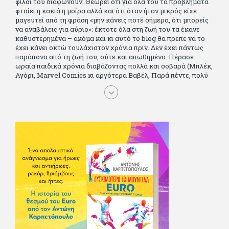
φίλοι του διαφωνούν. Θεωρεί ότι για όλα του τα προβλήματα
φταίει η κακιά η μοίρα αλλά και ότι όταν ήταν μικρός είχε
μαγευτεί από τη φράση «μην κάνεις ποτέ σήμερα, ότι μπορείς
να αναβάλεις για αύριο»: έκτοτε όλα στη ζωή του τα έκανε
καθυστερημένα – ακόμα και κι αυτό το blog θα πρεπε να το
έχει κάνει οκτώ τουλάχιστον χρόνια πριν. Δεν έχει πάντως
παράπονα από τη ζωή του, ούτε και απωθημένα. Πέρασε
ωραία παιδικά χρόνια διαβάζοντας πολλά και σοβαρά (Μπλέκ,
Αγόρι, Μarvel Comics κι αργότερα Βαβέλ, Παρά πέντε, πολύ
Αλέξανδρο Δουμά και αρκετό Ιούλιο Βέρν πριν τον κερδίσουν
τα αστυνομικά), απέκτησε τους σωστούς φίλους κυρίως γιατί
του άρεσε να κάνει παρέα με μεγαλύτερους. Μεγαλώνοντας
σπούδασε, έζησε πολύ στο εξωτερικό, είδε εκατοντάδες
ταινίες κι έγραφε και στο περιοδικό Σινεμά, είχε κάποιες
αισθηματικές περιπέτειες που σκόρπισαν γέλιο στους φίλους
του - αν όχι και στον ίδιο. Πήγε στρατό κανονικά στα σύνορα
και διατήρησε μια καλή σχέση με την οικογένεια του, την
οποία αισθάνεται πως διάφορες φορές έφερε σε δύσκολη
θέση. Κείμενο με την υπογραφή του πρωτοδημοσιεύτηκε στο
Φίλαθλο το 1992. Επέστρεψε οριστικά στην Ελλάδα το 1998,
δούλεψε για πολλούς (αφού δυσκολεύεται να πει όχι), και
κάποιοι, αν όχι και όλοι, τον πλήρωσαν κι έμειναν και
ευχαριστημένοι από τη συνεργασία. Σήμερα πλέον εργάζεται
στον Sport Fm (όπου έχει κλείσει εικοσαετία) και στη
Sportday. Επαίρεται ότι λίγοι έχουν δει περισσότερο