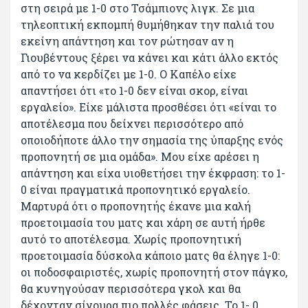
στη σειρά με 1-0 στο Τσάμπιονς λιγκ. Σε μια
τηλεοπτική εκπομπή θυμήθηκαν την παλιά του
εκείνη απάντηση και τον ρώτησαν αν η
Γιουβέντους ξέρει να κάνει και κάτι άλλο εκτός
από το να κερδίζει με 1-0. Ο Καπέλο είχε
απαντήσει ότι «το 1-0 δεν είναι σκορ, είναι
εργαλείο». Είχε μάλιστα προσθέσει ότι «είναι το
αποτέλεσμα που δείχνει περισσότερο από
οποιοδήποτε άλλο την σημασία της ύπαρξης ενός
προπονητή σε μια ομάδα». Μου είχε αρέσει η
απάντηση και είχα υιοθετήσει την έκφραση: το 1-
0 είναι πραγματικά προπονητικό εργαλείο.
Μαρτυρά ότι ο προπονητής έκανε μια καλή
προετοιμασία του ματς και χάρη σε αυτή ήρθε
αυτό το αποτέλεσμα. Χωρίς προπονητική
προετοιμασία δύσκολα κάποιο ματς θα έληγε 1-0:
οι ποδοσφαιριστές, χωρίς προπονητή στον πάγκο,
θα κυνηγούσαν περισσότερα γκολ και θα
δέχονταν σίγουρα πιο πολλές φάσεις. Το 1- 0