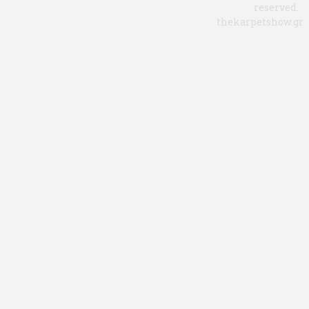
reserved.
thekarpetshow.gr