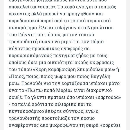
αποκαλείται «συρτό». Το χορό ανοίγει ο τοπικός
άρχοντας αλλά μπορεί να προηγηθούν και
παραδοσιακοί χοροί από το τοπικό χορευτικό
συγκρότημα. Όλα καταλήγουν στα Νησιώτικα
του Γιάννη του Πάριου, με τον τοπικό
τραγουδιστή συχνά να μιμείται τον Πάριο
κάνοντας προσωπικές αναφορές σε
παρευρισκόμενους πανηγυρτζήδες με τους
οποίους έχει μια οικειότητα: ακούς εκφράσεις
του τύπου «Κόρη καραβοκύρη Σπυριδούλα μου» ή
«Ποιος, ποιος, ποιος μωρό μου ποιος Βαγγέλη
μου». Τραγούδι για την εορτάζουσα υπάρχει μόνο
ένα: το «Πω πω ποπό Μαρία» είναι διαχρονικό
σουξέ. Το γλέντι κρατάει όσο υπάρχει «χαρτούρα»
- τα παλιά χρόνια το χιλιάρικο και το
πεντακοσάρικο έπεφτε σύννεφο, ενώ ο
τραγουδιστής προετοίμαζε τον κόσμο
αναφέροντας από μικροφώνου τη σειρά: «χορεύει