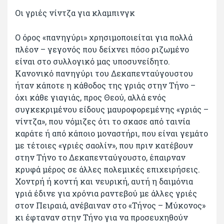
Οι γριές νίντζα για κλαμπινγκ
Ο όρος «πανηγύρι» χρησιμοποιείται για πολλά
πλέον – γεγονός που δείχνει πόσο ριζωμένο
είναι στο συλλογικό μας υποσυνείδητο.
Κανονικό πανηγύρι του Δεκαπενταύγουστου
ήταν κάποτε η κάθοδος της γριάς στην Τήνο –
όχι κάθε γιαγιάς, προς Θεού, αλλά ενός
συγκεκριμένου είδους μαυροφορεμένης «γριάς –
νίντζα», που νόμιζες ότι το σκασε από ταινία
καράτε ή από κάποιο μοναστήρι, που είναι γεμάτο
με τέτοιες «γριές σαολίν», που πριν κατέβουν
στην Τήνο το Δεκαπενταύγουστο, έπαιρναν
κρυφά μέρος σε άλλες πολεμικές επιχειρήσεις.
Χοντρή ή κοντή και νευρική, αυτή η δαιμόνια
γριά έδινε για χρόνια ραντεβού με άλλες γριές
στον Πειραιά, ανέβαιναν στο «Τήνος – Μύκονος»
κι έφταναν στην Τήνο για να προσευχηθούν