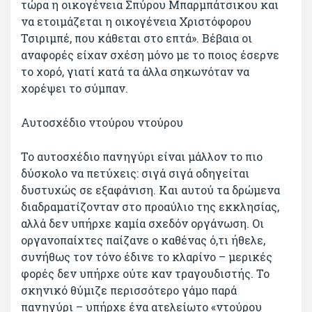
τώρα η οικογένεια Σπύρου Μπαρμπάτσικου και
να ετοιμάζεται η οικογένεια Χριστόφορου
Τσιριμπέ, που κάθεται στο επτά». Βέβαια οι
αναφορές είχαν σχέση μόνο με το ποιος έσερνε
το χορό, γιατί κατά τα άλλα σηκωνόταν να
χορέψει το σύμπαν.
Αυτοσχέδιο ντούρου ντούρου
Το αυτοσχέδιο πανηγύρι είναι μάλλον το πιο
δύσκολο να πετύχεις: σιγά σιγά οδηγείται
δυστυχώς σε εξαφάνιση. Και αυτού τα δρώμενα
διαδραματίζονταν στο προαύλιο της εκκλησίας,
αλλά δεν υπήρχε καμία σχεδόν οργάνωση. Οι
οργανοπαίχτες παίζανε ο καθένας ό,τι ήθελε,
συνήθως τον τόνο έδινε το κλαρίνο – μερικές
φορές δεν υπήρχε ούτε καν τραγουδιστής. Το
σκηνικό θύμιζε περισσότερο γάμο παρά
πανηγύρι – υπήρχε ένα ατελείωτο «ντούρου