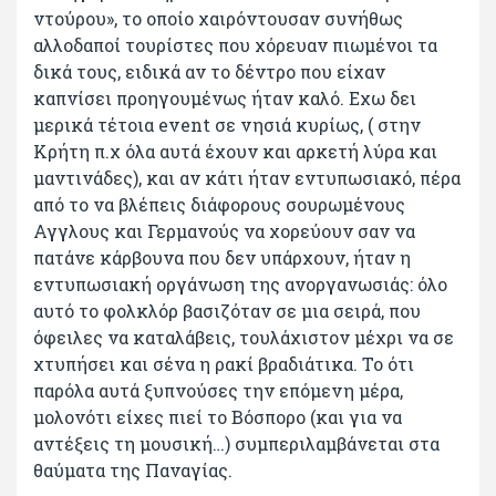
ντούρου», το οποίο χαιρόντουσαν συνήθως
αλλοδαποί τουρίστες που χόρευαν πιωμένοι τα
δικά τους, ειδικά αν το δέντρο που είχαν
καπνίσει προηγουμένως ήταν καλό. Εχω δει
μερικά τέτοια event σε νησιά κυρίως, ( στην
Κρήτη π.χ όλα αυτά έχουν και αρκετή λύρα και
μαντινάδες), και αν κάτι ήταν εντυπωσιακό, πέρα
από το να βλέπεις διάφορους σουρωμένους
Αγγλους και Γερμανούς να χορεύουν σαν να
πατάνε κάρβουνα που δεν υπάρχουν, ήταν η
εντυπωσιακή οργάνωση της ανοργανωσιάς: όλο
αυτό το φολκλόρ βασιζόταν σε μια σειρά, που
όφειλες να καταλάβεις, τουλάχιστον μέχρι να σε
χτυπήσει και σένα η ρακί βραδιάτικα. Το ότι
παρόλα αυτά ξυπνούσες την επόμενη μέρα,
μολονότι είχες πιεί το Βόσπορο (και για να
αντέξεις τη μουσική…) συμπεριλαμβάνεται στα
θαύματα της Παναγίας.