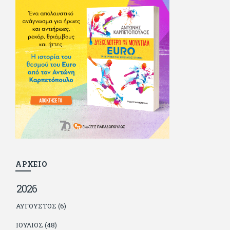
του - αν όχι και στον ίδιο. Πήγε στρατό κανονικά στα σύνορα
και διατήρησε μια καλή σχέση με την οικογένεια του, την
οποία αισθάνεται πως διάφορες φορές έφερε σε δύσκολη
θέση. Κείμενο με την υπογραφή του πρωτοδημοσιεύτηκε στο
Φίλαθλο το 1992. Επέστρεψε οριστικά στην Ελλάδα το 1998,
δούλεψε για πολλούς (αφού δυσκολεύεται να πει όχι), και
κάποιοι, αν όχι και όλοι, τον πλήρωσαν κι έμειναν και
ευχαριστημένοι από τη συνεργασία. Σήμερα πλέον εργάζεται
στον Sport Fm (όπου έχει κλείσει εικοσαετία) και στη
Sportday. Επαίρεται ότι λίγοι έχουν δει περισσότερο
ποδόσφαιρο από τον ίδιο και θεωρεί τον εαυτό του τυχερό
γιατί είναι μέλος της γενιάς που απόλαυσε τους μεγαλύτερους
σε όλα τα σπορ. Δεν είναι παντρεμένος, αλλά θαυμάζει όσους
βρίσκουν το κουράγιο να το κάνουν. Αντίθετα από πολλούς
φίλους του δεν πληρώνει διατροφές. Ελπίζει ότι δεν έχει
παιδιά. Απειλεί ότι θα γράφει όσο υπάρχουν άνθρωποι που
τον διαβάζουν, είτε συμφωνώντας είτε διαφωνώντας.
ΑΡΧΕΙΟ
2026
ΑΎΓΟΥΣΤΟΣ (6)
ΙΟΎΛΙΟΣ (48)