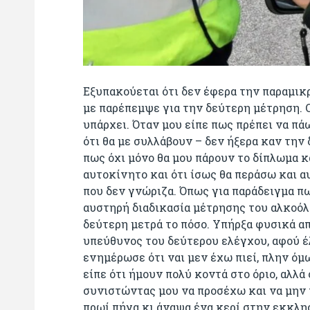
Εξυπακούεται ότι δεν έφερα την παραμικ
με παρέπεμψε για την δεύτερη μέτρηση. Ο
υπάρχει. Όταν μου είπε πως πρέπει να πά
ότι θα με συλλάβουν – δεν ήξερα καν την 
πως όχι μόνο θα μου πάρουν το δίπλωμα κ
αυτοκίνητο και ότι ίσως θα περάσω και 
που δεν γνώριζα. Όπως για παράδειγμα πω
αυστηρή διαδικασία μέτρησης του αλκοόλ: 
δεύτερη μετρά το πόσο. Υπήρξα φυσικά α
υπεύθυνος του δεύτερου ελέγχου, αφού έ
ενημέρωσε ότι ναι μεν έχω πιεί, πλην όμ
είπε ότι ήμουν πολύ κοντά στο όριο, αλλ
συνιστώντας μου να προσέχω και να μην 
πρωί πήγα κι άναψα ένα κερί στην εκκλησ