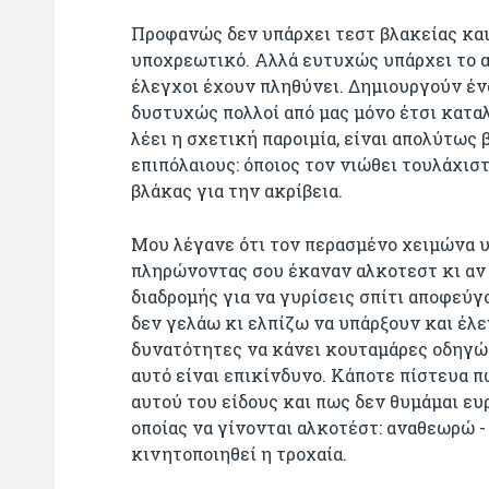
Προφανώς δεν υπάρχει τεστ βλακείας και 
υποχρεωτικό. Αλλά ευτυχώς υπάρχει το α
έλεγχοι έχουν πληθύνει. Δημιουργούν ένα
δυστυχώς πολλοί από μας μόνο έτσι καταλ
λέει η σχετική παροιμία, είναι απολύτως 
επιπόλαιους: όποιος τον νιώθει τουλάχισ
βλάκας για την ακρίβεια.
Μου λέγανε ότι τον περασμένο χειμώνα υ
πληρώνοντας σου έκαναν αλκοτεστ κι αν 
διαδρομής για να γυρίσεις σπίτι αποφεύγ
δεν γελάω κι ελπίζω να υπάρξουν και έλ
δυνατότητες να κάνει κουταμάρες οδηγών
αυτό είναι επικίνδυνο. Κάποτε πίστευα 
αυτού του είδους και πως δεν θυμάμαι ε
οποίας να γίνονται αλκοτέστ: αναθεωρώ -
κινητοποιηθεί η τροχαία.