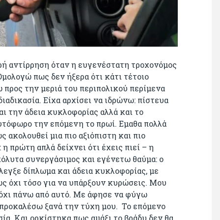
ρή αντίρρηση όταν η ευγενέστατη τροχονόμος
μολογώ πως δεν ήξερα ότι κάτι τέτοιο
ω προς την μεριά του περιπολικού περίμενα
διαδικασία. Είχα αρχίσει να ιδρώνω: πίστευα
αι την άδεια κυκλοφορίας αλλά και το
αυτόφωρο την επόμενη το πρωί. Εμαθα πολλά
ς ακολουθεί μια πιο αξιόπιστη και πιο
η πρώτη απλά δείχνει ότι έχεις πιεί – η
πόλυτα συνεργάσιμος και εγένετω θαύμα: ο
λεγξε δίπλωμα και άδεια κυκλοφορίας, με
ως όχι τόσο για να υπάρξουν κυρώσεις. Μου
ά όχι πάνω από αυτό. Με άφησε να φύγω
προκαλέσω ξανά την τύχη μου. Το επόμενο
ία. Και ορκίστηκα πως αμάξι το βράδυ δεν θα