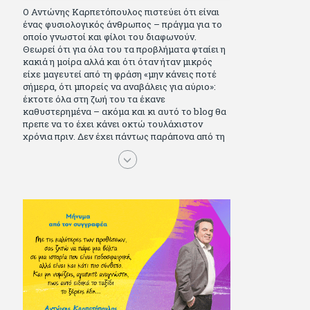
Ο Αντώνης Καρπετόπουλος πιστεύει ότι είναι
ένας φυσιολογικός άνθρωπος – πράγμα για το
οποίο γνωστοί και φίλοι του διαφωνούν.
Θεωρεί ότι για όλα του τα προβλήματα φταίει η
κακιά η μοίρα αλλά και ότι όταν ήταν μικρός
είχε μαγευτεί από τη φράση «μην κάνεις ποτέ
σήμερα, ότι μπορείς να αναβάλεις για αύριο»:
έκτοτε όλα στη ζωή του τα έκανε
καθυστερημένα – ακόμα και κι αυτό το blog θα
πρεπε να το έχει κάνει οκτώ τουλάχιστον
χρόνια πριν. Δεν έχει πάντως παράπονα από τη
ζωή του, ούτε και απωθημένα. Πέρασε ωραία
παιδικά χρόνια διαβάζοντας πολλά και σοβαρά
(Μπλέκ, Αγόρι, Μarvel Comics κι αργότερα
Βαβέλ, Παρά πέντε, πολύ Αλέξανδρο Δουμά και
αρκετό Ιούλιο Βέρν πριν τον κερδίσουν τα
αστυνομικά), απέκτησε τους σωστούς φίλους
κυρίως γιατί του άρεσε να κάνει παρέα με
μεγαλύτερους. Μεγαλώνοντας σπούδασε, έζησε
πολύ στο εξωτερικό, είδε εκατοντάδες ταινίες
κι έγραφε και στο περιοδικό Σινεμά, είχε
κάποιες αισθηματικές περιπέτειες που
σκόρπισαν γέλιο στους φίλους του - αν όχι και
στον ίδιο. Πήγε στρατό κανονικά στα σύνορα