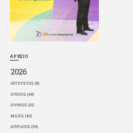
και διατήρησε μια καλή σχέση με την οικογένεια
του, την οποία αισθάνεται πως διάφορες φορές
έφερε σε δύσκολη θέση. Κείμενο με την
υπογραφή του πρωτοδημοσιεύτηκε στο
Φίλαθλο το 1992. Επέστρεψε οριστικά στην
Ελλάδα το 1998, δούλεψε για πολλούς (αφού
δυσκολεύεται να πει όχι), και κάποιοι, αν όχι και
όλοι, τον πλήρωσαν κι έμειναν και
ευχαριστημένοι από τη συνεργασία. Σήμερα
πλέον εργάζεται στον Sport Fm (όπου έχει
κλείσει εικοσαετία) και στη Sportday. Επαίρεται
ΑΡΧΕΙΟ
ότι λίγοι έχουν δει περισσότερο ποδόσφαιρο
από τον ίδιο και θεωρεί τον εαυτό του τυχερό
2026
γιατί είναι μέλος της γενιάς που απόλαυσε τους
μεγαλύτερους σε όλα τα σπορ. Δεν είναι
παντρεμένος, αλλά θαυμάζει όσους βρίσκουν το
ΑΎΓΟΥΣΤΟΣ (8)
κουράγιο να το κάνουν. Αντίθετα από πολλούς
φίλους του δεν πληρώνει διατροφές. Ελπίζει ότι
ΙΟΎΛΙΟΣ (48)
δεν έχει παιδιά. Απειλεί ότι θα γράφει όσο
υπάρχουν άνθρωποι που τον διαβάζουν, είτε
ΙΟΎΝΙΟΣ (51)
συμφωνώντας είτε διαφωνώντας.
ΜΆΙΟΣ (40)
ΑΠΡΊΛΙΟΣ (39)