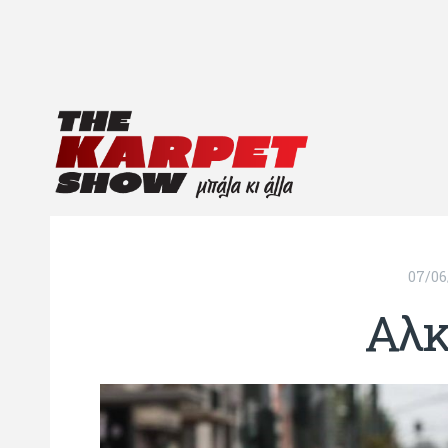
07/06
Αλκ