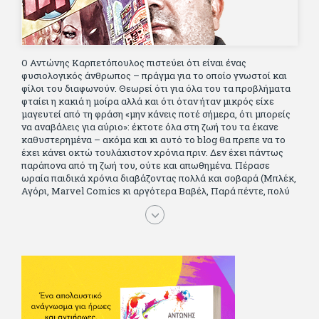
Ο Αντώνης Καρπετόπουλος πιστεύει ότι είναι ένας
φυσιολογικός άνθρωπος – πράγμα για το οποίο γνωστοί και
φίλοι του διαφωνούν. Θεωρεί ότι για όλα του τα προβλήματα
φταίει η κακιά η μοίρα αλλά και ότι όταν ήταν μικρός είχε
μαγευτεί από τη φράση «μην κάνεις ποτέ σήμερα, ότι μπορείς
να αναβάλεις για αύριο»: έκτοτε όλα στη ζωή του τα έκανε
καθυστερημένα – ακόμα και κι αυτό το blog θα πρεπε να το
έχει κάνει οκτώ τουλάχιστον χρόνια πριν. Δεν έχει πάντως
παράπονα από τη ζωή του, ούτε και απωθημένα. Πέρασε
ωραία παιδικά χρόνια διαβάζοντας πολλά και σοβαρά (Μπλέκ,
Αγόρι, Μarvel Comics κι αργότερα Βαβέλ, Παρά πέντε, πολύ
Αλέξανδρο Δουμά και αρκετό Ιούλιο Βέρν πριν τον κερδίσουν
τα αστυνομικά), απέκτησε τους σωστούς φίλους κυρίως γιατί
του άρεσε να κάνει παρέα με μεγαλύτερους. Μεγαλώνοντας
σπούδασε, έζησε πολύ στο εξωτερικό, είδε εκατοντάδες
ταινίες κι έγραφε και στο περιοδικό Σινεμά, είχε κάποιες
αισθηματικές περιπέτειες που σκόρπισαν γέλιο στους φίλους
του - αν όχι και στον ίδιο. Πήγε στρατό κανονικά στα σύνορα
και διατήρησε μια καλή σχέση με την οικογένεια του, την
οποία αισθάνεται πως διάφορες φορές έφερε σε δύσκολη