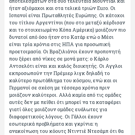
αποτελεσμάτων στα δυο τελευταία Μουντιάλ και
ήταν αξιόμαχοι και στα τελικά τριών Euro. Οι
Ισπανοί είναι Πρωταθλητές Ευρώπης. Οι κάτοχοι
του τίτλου Αργεντίνοι (που στο μεταξύ κέρδισαν
και το στοιχειωμένο Κόπα Αμέρικα) μοιάζουν πιο
δυνατοί από όσο ήταν στο Κατάρ ενώ ο Μέσι
είναι τρία χρόνια στις ΗΠΑ για προσωπική
προετοιμασία. Οι Βραζιλιάνοι έχουν προπονητή
που ξέρει από νίκες σε μονά ματς: ο Κάρλο
Αντσελότι είναι και καλός διοικητής. Οι Αγγλοι
εκπροσωπούν την Πρέμιερ λιγκ δηλαδή το
καλύτερο πρωτάθλημα του κόσμου, ενώ και οι
Γερμανοί σε σχέση με τέσσερα χρόνια πριν
μοιάζουν καλύτεροι. Αλλά καμία από τις ομάδες
αυτές δεν με πείθει ότι μπορεί να τα καταφέρει
γιατί όλες μοιάζουν ομάδες ευάλωτες για
διαφορετικούς λόγους. Οι Γάλλοι έχουν
εσωτερικά προβλήματα και γκρίνια: η
ανακοίνωση του κόουτς Ντιντιέ Ντεσάμπ ότι θα