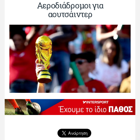
Αεροδιάδρομοι για
αουτσάιντερ