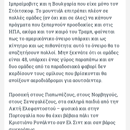
Ιμπραίμοβιτς και η Βουλγαρία που είχε μόνο τον
Στόιτσκοφ. Το μουντιάλ επιτρέπει πλέον σε
πολλές ομάδες (αν όχι και σε όλες) να κάνουν
πράγματα που ξεπερνούν προσδοκίες και στις
ΗΠΑ, ακόμα και τον καιρό του Τραμπ, φαίνεται
πως το αμερικάνικο όνειρο υπάρχει και ως
κίνητρο και ως πιθανότητα: αυτό το όνειρο θα το
αναζητήσουν πολλοί. Μην ξεχνάτε ότι οι ομάδες
είναι 48, υπάρχει ένας γύρος παραπάνω και αν
δυο ομάδες από τα παραδοσιακά φαβορί δεν
κερδίσουν τους ομίλους που βρίσκονται θα
ανοίξουν αεροδιάδρομοι για αουτσάιντερ.
Προσοχή στους Γιαπωνέζους, στους Νορβηγούς,
στους Σενεγαλέζους, στα σκληρά παιδιά από την
Ακτή Ελεφαντοστού – φυσικά και στην
Πορτογαλία που θα έχει βέβαια πάλι τον
Κριστιάνο Ρονάλντο σαν Ελ Σιντ και σαν βάρος
συγχρόνως.