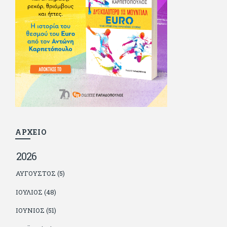
θέση. Κείμενο με την υπογραφή του πρωτοδημοσιεύτηκε στο
Φίλαθλο το 1992. Επέστρεψε οριστικά στην Ελλάδα το 1998,
δούλεψε για πολλούς (αφού δυσκολεύεται να πει όχι), και
κάποιοι, αν όχι και όλοι, τον πλήρωσαν κι έμειναν και
ευχαριστημένοι από τη συνεργασία. Σήμερα πλέον εργάζεται
στον Sport Fm (όπου έχει κλείσει εικοσαετία) και στη
Sportday. Επαίρεται ότι λίγοι έχουν δει περισσότερο
ποδόσφαιρο από τον ίδιο και θεωρεί τον εαυτό του τυχερό
γιατί είναι μέλος της γενιάς που απόλαυσε τους μεγαλύτερους
σε όλα τα σπορ. Δεν είναι παντρεμένος, αλλά θαυμάζει όσους
βρίσκουν το κουράγιο να το κάνουν. Αντίθετα από πολλούς
φίλους του δεν πληρώνει διατροφές. Ελπίζει ότι δεν έχει
παιδιά. Απειλεί ότι θα γράφει όσο υπάρχουν άνθρωποι που
τον διαβάζουν, είτε συμφωνώντας είτε διαφωνώντας.
ΑΡΧΕΙΟ
2026
ΑΎΓΟΥΣΤΟΣ (5)
ΙΟΎΛΙΟΣ (48)
ΙΟΎΝΙΟΣ (51)